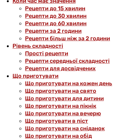
Коли час має значення
Рецепти до 15 хвилин
Рецепти до 30 хвилин
Рецепти до 60 хвилин
Рецепти за 2 години
Рецепти більш ніж за 2 години
Рівень складності
Прості рецепти
Рецепти середньої складності
Рецепти для досвідчених
Що приготувати
Що приготувати на кожен день
Що приготувати на свято
Що приготувати для дитини
Що приготувати на пікнік
Що приготувати на вечерю
Що приготувати в піст
Що приготувати на сніданок
Що приготувати на обід