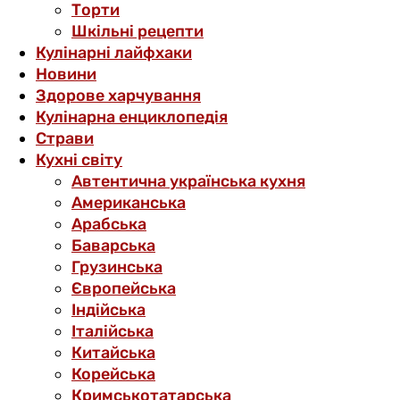
Торти
Шкільні рецепти
Кулінарні лайфхаки
Новини
Здорове харчування
Кулінарна енциклопедія
Страви
Кухні світу
Автентична українська кухня
Американська
Арабська
Баварська
Грузинська
Європейська
Індійська
Італійська
Китайська
Корейська
Кримськотатарська