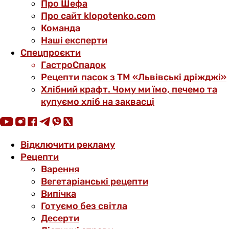
Про Шефа
Про сайт klopotenko.com
Команда
Наші експерти
Спецпроєкти
ГастроСпадок
Рецепти пасок з ТМ «Львівські дріжджі»
Хлібний крафт. Чому ми їмо, печемо та
купуємо хліб на заквасці
Відключити рекламу
Рецепти
Варення
Вегетаріанські рецепти
Випічка
Готуємо без світла
Десерти