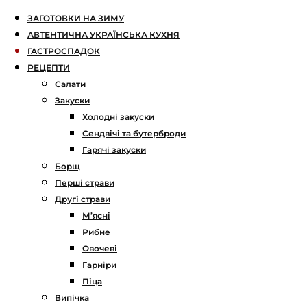
ЗАГОТОВКИ НА ЗИМУ
АВТЕНТИЧНА УКРАЇНСЬКА КУХНЯ
ГАСТРОСПАДОК
РЕЦЕПТИ
Салати
Закуски
Холодні закуски
Сендвічі та бутерброди
Гарячі закуски
Борщ
Перші страви
Другі страви
М’ясні
Рибне
Овочеві
Гарніри
Піца
Випічка