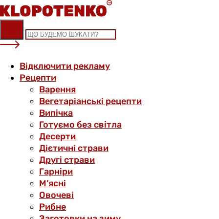
Skip
to
content
Відключити рекламу
Рецепти
Варення
Вегетаріанські рецепти
Випічка
Готуємо без світла
Десерти
Дієтичні страви
Другі страви
Гарніри
М’ясні
Овочеві
Рибне
Заготовки на зиму