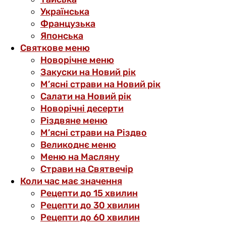
Українська
Французька
Японська
Святкове меню
Новорічне меню
Закуски на Новий рік
М’ясні страви на Новий рік
Салати на Новий рік
Новорічні десерти
Різдвяне меню
М’ясні страви на Різдво
Великоднє меню
Меню на Масляну
Страви на Святвечір
Коли час має значення
Рецепти до 15 хвилин
Рецепти до 30 хвилин
Рецепти до 60 хвилин