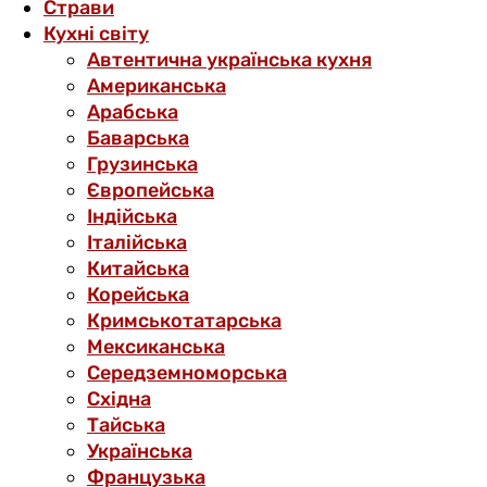
Страви
Кухні світу
Автентична українська кухня
Американська
Арабська
Баварська
Грузинська
Європейська
Індійська
Італійська
Китайська
Корейська
Кримськотатарська
Мексиканська
Середземноморська
Східна
Тайська
Українська
Французька