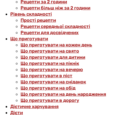
Рецепти за 2 години
Рецепти більш ніж за 2 години
Рівень складності
Прості рецепти
Рецепти середньої складності
Рецепти для досвідчених
Що приготувати
Що приготувати на кожен день
Що приготувати на свято
Що приготувати для дитини
Що приготувати на пікнік
Що приготувати на вечерю
Що приготувати в піст
Що приготувати на сніданок
Що приготувати на обід
Що приготувати на день народження
Що приготувати в дорогу
Дієтичне харчування
Дієти