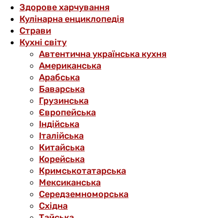
Здорове харчування
Кулінарна енциклопедія
Страви
Кухні світу
Автентична українська кухня
Американська
Арабська
Баварська
Грузинська
Європейська
Індійська
Італійська
Китайська
Корейська
Кримськотатарська
Мексиканська
Середземноморська
Східна
Тайська