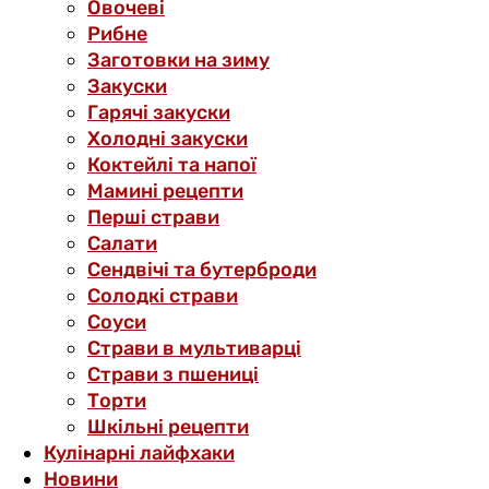
Овочеві
Рибне
Заготовки на зиму
Закуски
Гарячі закуски
Холодні закуски
Коктейлі та напої
Мамині рецепти
Перші страви
Салати
Сендвічі та бутерброди
Солодкі страви
Соуси
Страви в мультиварці
Страви з пшениці
Торти
Шкільні рецепти
Кулінарні лайфхаки
Новини