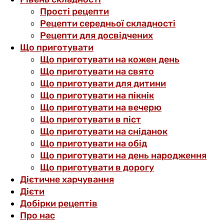
Прості рецепти
Рецепти середньої складності
Рецепти для досвідчених
Що приготувати
Що приготувати на кожен день
Що приготувати на свято
Що приготувати для дитини
Що приготувати на пікнік
Що приготувати на вечерю
Що приготувати в піст
Що приготувати на сніданок
Що приготувати на обід
Що приготувати на день народження
Що приготувати в дорогу
Дієтичне харчування
Дієти
Добірки рецептів
Про нас