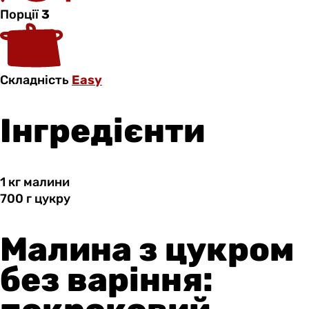
Порції
3
Складність
Easy
Інгредієнти
1 кг
малини
700 г
цукру
Малина з цукром
без варіння: