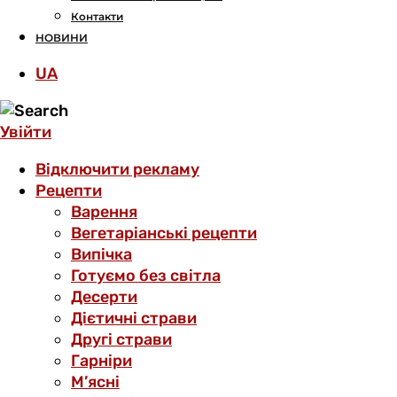
Контакти
НОВИНИ
UA
Увійти
Відключити рекламу
Рецепти
Варення
Вегетаріанські рецепти
Випічка
Готуємо без світла
Десерти
Дієтичні страви
Другі страви
Гарніри
М’ясні