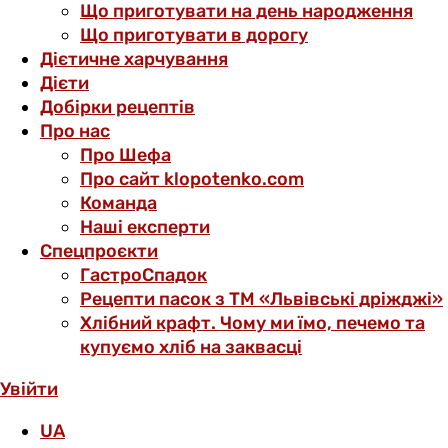
Що приготувати на день народження
Що приготувати в дорогу
Дієтичне харчування
Дієти
Добірки рецептів
Про нас
Про Шефа
Про сайт klopotenko.com
Команда
Наші експерти
Спецпроєкти
ГастроСпадок
Рецепти пасок з ТМ «Львівські дріжджі»
Хлібний крафт. Чому ми їмо, печемо та
купуємо хліб на заквасці
Увійти
UA