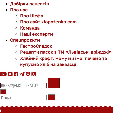
Добірки рецептів
Про нас
Про Шефа
Про сайт klopotenko.com
Команда
Наші експерти
Спецпроєкти
ГастроСпадок
Рецепти пасок з ТМ «Львівські дріжджі»
Хлібний крафт. Чому ми їмо, печемо та
купуємо хліб на заквасці
×