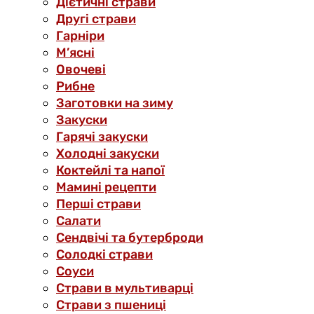
Дієтичні страви
Другі страви
Гарніри
М’ясні
Овочеві
Рибне
Заготовки на зиму
Закуски
Гарячі закуски
Холодні закуски
Коктейлі та напої
Мамині рецепти
Перші страви
Салати
Сендвічі та бутерброди
Солодкі страви
Соуси
Страви в мультиварці
Страви з пшениці