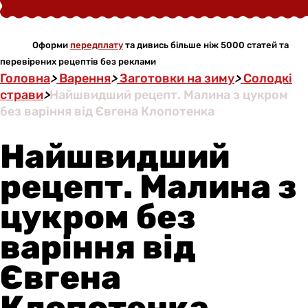
Оформи
передплату
та дивись більше ніж 5000 статей та
перевірених рецептів без реклами
Головна
>
Варення
>
Заготовки на зиму
>
Солодкі
страви
>
Найшвидший рецепт. Малина з цукром
без варіння від Євгена Клопотенка
Найшвидший
рецепт. Малина з
цукром без
варіння від
Євгена
Клопотенка