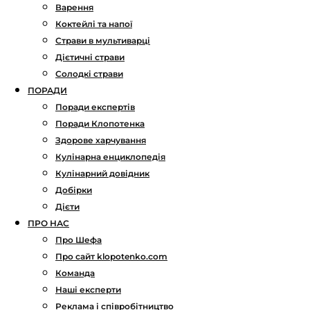
Варення
Коктейлі та напої
Страви в мультиварці
Дієтичні страви
Солодкі страви
ПОРАДИ
Поради експертів
Поради Клопотенка
Здорове харчування
Кулінарна енциклопедія
Кулінарний довідник
Добірки
Дієти
ПРО НАС
Про Шефа
Про сайт klopotenko.com
Команда
Наші експерти
Реклама і співробітництво