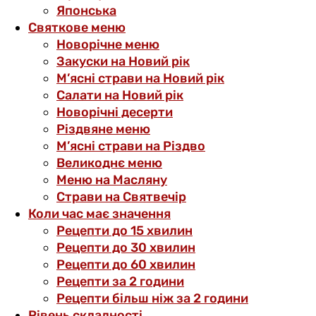
Японська
Святкове меню
Новорічне меню
Закуски на Новий рік
М’ясні страви на Новий рік
Салати на Новий рік
Новорічні десерти
Різдвяне меню
М’ясні страви на Різдво
Великоднє меню
Меню на Масляну
Страви на Святвечір
Коли час має значення
Рецепти до 15 хвилин
Рецепти до 30 хвилин
Рецепти до 60 хвилин
Рецепти за 2 години
Рецепти більш ніж за 2 години
Рівень складності