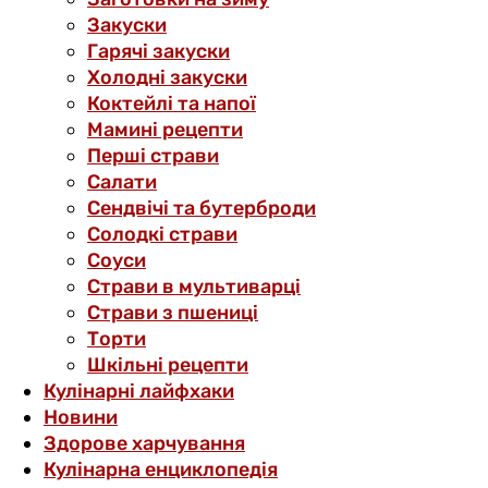
Закуски
Гарячі закуски
Холодні закуски
Коктейлі та напої
Мамині рецепти
Перші страви
Салати
Сендвічі та бутерброди
Солодкі страви
Соуси
Страви в мультиварці
Страви з пшениці
Торти
Шкільні рецепти
Кулінарні лайфхаки
Новини
Здорове харчування
Кулінарна енциклопедія