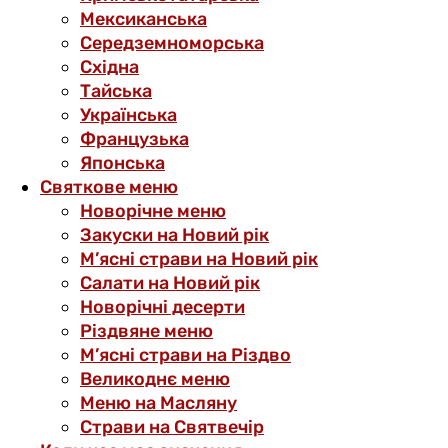
Мексиканська
Середземноморська
Східна
Тайська
Українська
Французька
Японська
Святкове меню
Новорічне меню
Закуски на Новий рік
М’ясні страви на Новий рік
Салати на Новий рік
Новорічні десерти
Різдвяне меню
М’ясні страви на Різдво
Великоднє меню
Меню на Масляну
Страви на Святвечір