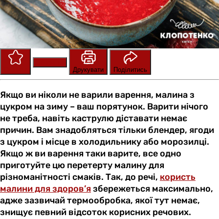
Зберегти
Оцінити
Друкувати
Поділитись
Якщо ви ніколи не варили варення, малина з
цукром на зиму – ваш порятунок. Варити нічого
не треба, навіть каструлю діставати немає
причин. Вам знадобляться тільки блендер, ягоди
з цукром і місце в холодильнику або морозилці.
Якщо ж ви варення таки варите, все одно
приготуйте цю перетерту малину для
різноманітності смаків. Так, до речі,
користь
малини для здоров’я
збережеться максимально,
адже зазвичай термообробка, якої тут немає,
знищує певний відсоток корисних речових.