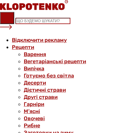
Skip
to
content
Відключити рекламу
Рецепти
Варення
Вегетаріанські рецепти
Випічка
Готуємо без світла
Десерти
Дієтичні страви
Другі страви
Гарніри
М’ясні
Овочеві
Рибне
Заготовки на зиму