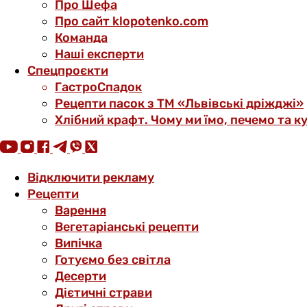
Про Шефа
Про сайт klopotenko.com
Команда
Наші експерти
Спецпроєкти
ГастроСпадок
Рецепти пасок з ТМ «Львівські дріжджі»
Хлібний крафт. Чому ми їмо, печемо та к
Відключити рекламу
Рецепти
Варення
Вегетаріанські рецепти
Випічка
Готуємо без світла
Десерти
Дієтичні страви