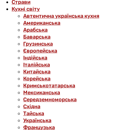
Страви
Кухні світу
Автентична українська кухня
Американська
Арабська
Баварська
Грузинська
Європейська
Індійська
Італійська
Китайська
Корейська
Кримськотатарська
Мексиканська
Середземноморська
Східна
Тайська
Українська
Французька