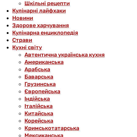
Шкільні рецепти
Кулінарні лайфхаки
Новини
Здорове харчування
Кулінарна енциклопедія
Страви
Кухні світу
Автентична українська кухня
Американська
Арабська
Баварська
Грузинська
Європейська
Індійська
Італійська
Китайська
Корейська
Кримськотатарська
Мексиканська