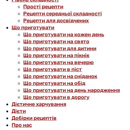
Прості рецепти
Рецепти середньої складності
Рецепти для досвідчених
Що приготувати
Що приготувати на кожен день
Що приготувати на свято
Що приготувати для дитини
Що приготувати на пікнік
Що приготувати на вечерю
Що приготувати в піст
Що приготувати на сніданок
Що приготувати на обід
Що приготувати на день народження
Що приготувати в дорогу
Дієтичне харчування
Дієти
Добірки рецептів
Про нас