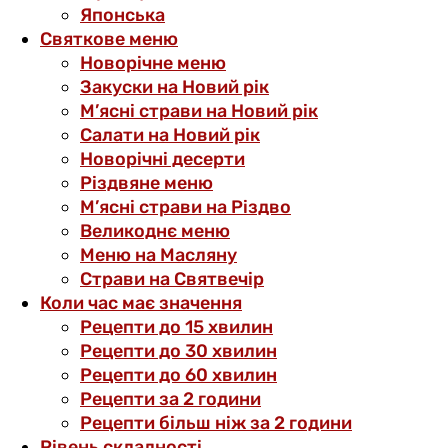
Японська
Святкове меню
Новорічне меню
Закуски на Новий рік
М’ясні страви на Новий рік
Салати на Новий рік
Новорічні десерти
Різдвяне меню
М’ясні страви на Різдво
Великоднє меню
Меню на Масляну
Страви на Святвечір
Коли час має значення
Рецепти до 15 хвилин
Рецепти до 30 хвилин
Рецепти до 60 хвилин
Рецепти за 2 години
Рецепти більш ніж за 2 години
Рівень складності