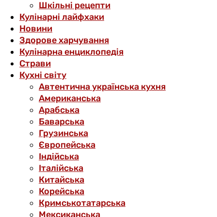
Шкільні рецепти
Кулінарні лайфхаки
Новини
Здорове харчування
Кулінарна енциклопедія
Страви
Кухні світу
Автентична українська кухня
Американська
Арабська
Баварська
Грузинська
Європейська
Індійська
Італійська
Китайська
Корейська
Кримськотатарська
Мексиканська