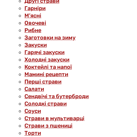
Другі страви
Гарніри
М’ясні
Овочеві
Рибне
Заготовки на зиму
Закуски
Гарячі закуски
Холодні закуски
Коктейлі та напої
Мамині рецепти
Перші страви
Салати
Сендвічі та бутерброди
Солодкі страви
Соуси
Страви в мультиварці
Страви з пшениці
Торти