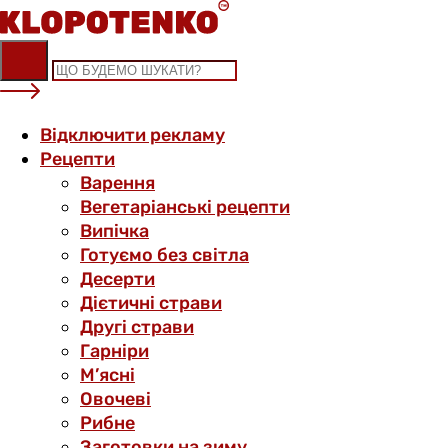
Skip
to
content
Відключити рекламу
Рецепти
Варення
Вегетаріанські рецепти
Випічка
Готуємо без світла
Десерти
Дієтичні страви
Другі страви
Гарніри
М’ясні
Овочеві
Рибне
Заготовки на зиму