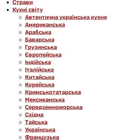
Страви
Кухні світу
Автентична українська кухня
Американська
Арабська
Баварська
Грузинська
Європейська
Індійська
Італійська
Китайська
Корейська
Кримськотатарська
Мексиканська
Середземноморська
Східна
Тайська
Українська
Французька