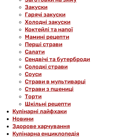
Закуски
Гарячі закуски
Холодні закуски
Коктейлі та напої
Мамині рецепти
Перші страви
Салати
Сендвічі та бутерброди
Солодкі страви
Соуси
Страви в мультиварці
Страви з пшениці
Торти
Шкільні рецепти
Кулінарні лайфхаки
Новини
Здорове харчування
Кулінарна енциклопедія