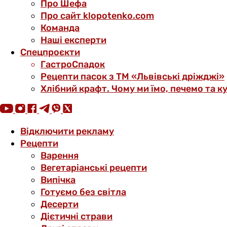
Про Шефа
Про сайт klopotenko.com
Команда
Наші експерти
Спецпроєкти
ГастроСпадок
Рецепти пасок з ТМ «Львівські дріжджі»
Хлібний крафт. Чому ми їмо, печемо та к
Відключити рекламу
Рецепти
Варення
Вегетаріанські рецепти
Випічка
Готуємо без світла
Десерти
Дієтичні страви