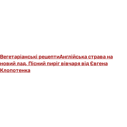
Вегетаріанські рецепти
Англійська страва на
новий лад. Пісний пиріг вівчаря від Євгена
Клопотенка