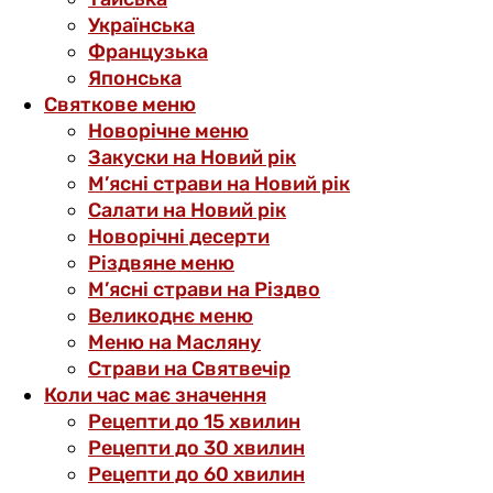
Українська
Французька
Японська
Святкове меню
Новорічне меню
Закуски на Новий рік
М’ясні страви на Новий рік
Салати на Новий рік
Новорічні десерти
Різдвяне меню
М’ясні страви на Різдво
Великоднє меню
Меню на Масляну
Страви на Святвечір
Коли час має значення
Рецепти до 15 хвилин
Рецепти до 30 хвилин
Рецепти до 60 хвилин