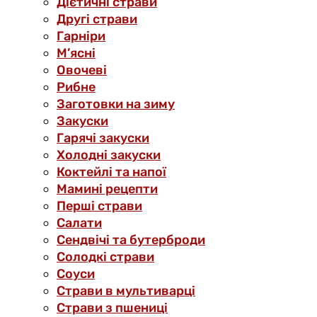
Дієтичні страви
Другі страви
Гарніри
М’ясні
Овочеві
Рибне
Заготовки на зиму
Закуски
Гарячі закуски
Холодні закуски
Коктейлі та напої
Мамині рецепти
Перші страви
Салати
Сендвічі та бутерброди
Солодкі страви
Соуси
Страви в мультиварці
Страви з пшениці