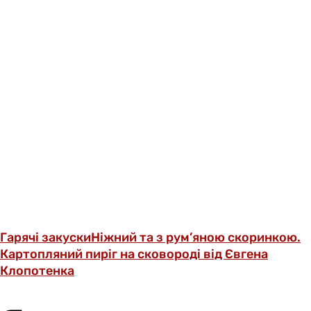
Гарячі закуски
Ніжний та з рум’яною скоринкою.
Картопляний пиріг на сковороді від Євгена
Клопотенка