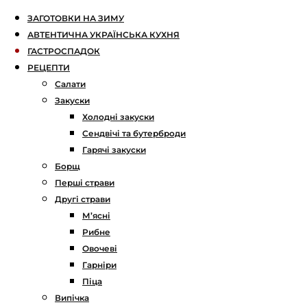
ЗАГОТОВКИ НА ЗИМУ
АВТЕНТИЧНА УКРАЇНСЬКА КУХНЯ
ГАСТРОСПАДОК
РЕЦЕПТИ
Салати
Закуски
Холодні закуски
Сендвічі та бутерброди
Гарячі закуски
Борщ
Перші страви
Другі страви
М’ясні
Рибне
Овочеві
Гарніри
Піца
Випічка