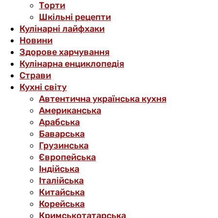
Торти
Шкільні рецепти
Кулінарні лайфхаки
Новини
Здорове харчування
Кулінарна енциклопедія
Страви
Кухні світу
Автентична українська кухня
Американська
Арабська
Баварська
Грузинська
Європейська
Індійська
Італійська
Китайська
Корейська
Кримськотатарська