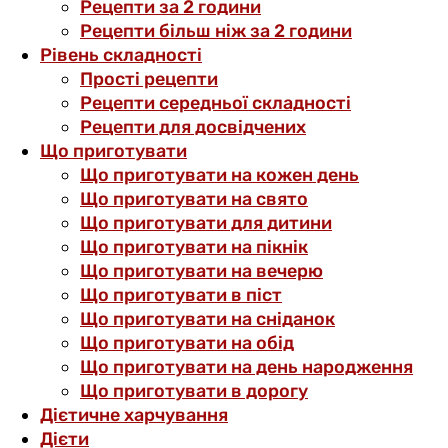
Рецепти за 2 години
Рецепти більш ніж за 2 години
Рівень складності
Прості рецепти
Рецепти середньої складності
Рецепти для досвідчених
Що приготувати
Що приготувати на кожен день
Що приготувати на свято
Що приготувати для дитини
Що приготувати на пікнік
Що приготувати на вечерю
Що приготувати в піст
Що приготувати на сніданок
Що приготувати на обід
Що приготувати на день народження
Що приготувати в дорогу
Дієтичне харчування
Дієти