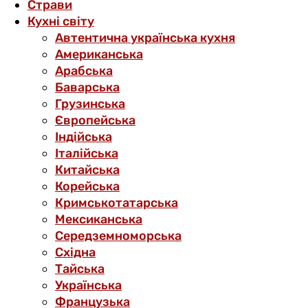
Страви
Кухні світу
Автентична українська кухня
Американська
Арабська
Баварська
Грузинська
Європейська
Індійська
Італійська
Китайська
Корейська
Кримськотатарська
Мексиканська
Середземноморська
Східна
Тайська
Українська
Французька