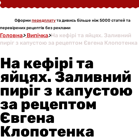
Оформи
передплату
та дивись більше ніж 5000 статей та
перевірених рецептів без реклами
Головна
>
Випічка
>
На кефірі та яйцях. Заливний
пиріг з капустою за рецептом Євгена Клопотенка
На кефірі та
яйцях. Заливний
пиріг з капустою
за рецептом
Євгена
Клопотенка