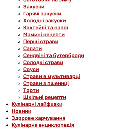
Закуски
Гарячі закуски
Холодні закуски
Коктейлі та напої
Мамині рецепти
Перші страви
Салати
Сендвічі та бутерброди
Солодкі страви
Соуси
Страви в мультиварці
Страви з пшениці
Торти
Шкільні рецепти
Кулінарні лайфхаки
Новини
Здорове харчування
Кулінарна енциклопедія