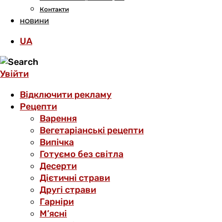
Контакти
НОВИНИ
UA
Увійти
Відключити рекламу
Рецепти
Варення
Вегетаріанські рецепти
Випічка
Готуємо без світла
Десерти
Дієтичні страви
Другі страви
Гарніри
М’ясні