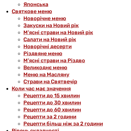
Японська
Святкове меню
Новорічне меню
Закуски на Новий рік
М’ясні страви на Новий рік
Салати на Новий рік
Новорічні десерти
Різдвяне меню
М’ясні страви на Різдво
Великоднє меню
Меню на Масляну
Страви на Святвечір
Коли час має значення
Рецепти до 15 хвилин
Рецепти до 30 хвилин
Рецепти до 60 хвилин
Рецепти за 2 години
Рецепти більш ніж за 2 години
Рівень складності