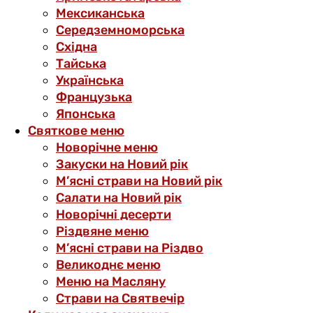
Мексиканська
Середземноморська
Східна
Тайська
Українська
Французька
Японська
Святкове меню
Новорічне меню
Закуски на Новий рік
М’ясні страви на Новий рік
Салати на Новий рік
Новорічні десерти
Різдвяне меню
М’ясні страви на Різдво
Великоднє меню
Меню на Масляну
Страви на Святвечір