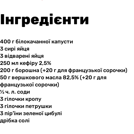
Інгредієнти
400 г
білокачанної
капусти
3 сирі
яйця
3 відварені
яйця
250 мл
кефіру
2,5%
200 г
борошна
(+20 г для французької сорочки)
50 г
вершкового
масла 82,5% (+20 г для
французької сорочки)
½ ч.
л.
соди
3 гілочки
кропу
3 гілочки
петрушки
3 пір’їни
зеленої
цибулі
дрібка солі