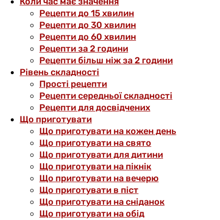
Коли час має значення
Рецепти до 15 хвилин
Рецепти до 30 хвилин
Рецепти до 60 хвилин
Рецепти за 2 години
Рецепти більш ніж за 2 години
Рівень складності
Прості рецепти
Рецепти середньої складності
Рецепти для досвідчених
Що приготувати
Що приготувати на кожен день
Що приготувати на свято
Що приготувати для дитини
Що приготувати на пікнік
Що приготувати на вечерю
Що приготувати в піст
Що приготувати на сніданок
Що приготувати на обід