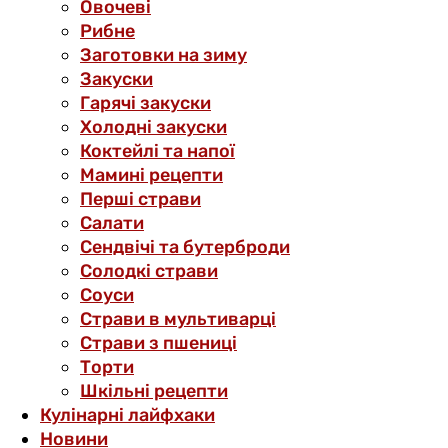
Овочеві
Рибне
Заготовки на зиму
Закуски
Гарячі закуски
Холодні закуски
Коктейлі та напої
Мамині рецепти
Перші страви
Салати
Сендвічі та бутерброди
Солодкі страви
Соуси
Страви в мультиварці
Страви з пшениці
Торти
Шкільні рецепти
Кулінарні лайфхаки
Новини