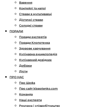
Варення
Коктейлі та напої
Страви в мультиварці
Дієтичні страви
Солодкі страви
ПОРАДИ
Поради експертів
Поради Клопотенка
Здорове харчування
Кулінарна енциклопедія
Кулінарний довідник
Добірки
Дієти
ПРО НАС
Про Шефа
Про сайт klopotenko.com
Команда
Наші експерти
Реклама і співробітництво