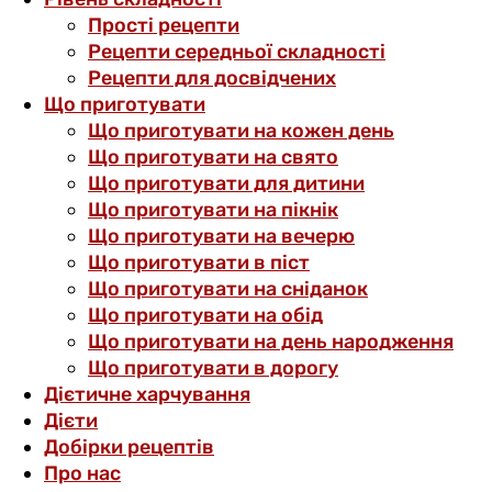
Прості рецепти
Рецепти середньої складності
Рецепти для досвідчених
Що приготувати
Що приготувати на кожен день
Що приготувати на свято
Що приготувати для дитини
Що приготувати на пікнік
Що приготувати на вечерю
Що приготувати в піст
Що приготувати на сніданок
Що приготувати на обід
Що приготувати на день народження
Що приготувати в дорогу
Дієтичне харчування
Дієти
Добірки рецептів
Про нас