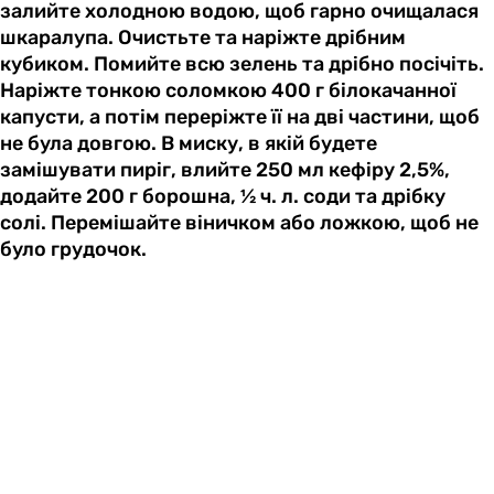
залийте холодною водою, щоб гарно очищалася
шкаралупа. Очистьте та наріжте дрібним
кубиком. Помийте всю зелень та дрібно посічіть.
Наріжте тонкою соломкою 400 г білокачанної
капусти, а потім переріжте її на дві частини, щоб
не була довгою. В миску, в якій будете
замішувати пиріг, влийте 250 мл кефіру 2,5%,
додайте 200 г борошна, ½ ч. л. соди та дрібку
солі. Перемішайте віничком або ложкою, щоб не
було грудочок.