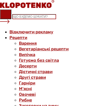
Skip
to
content
Відключити рекламу
Рецепти
Варення
Вегетаріанські рецепти
Випічка
Готуємо без світла
Десерти
Дієтичні страви
Другі страви
Гарніри
М’ясні
Овочеві
Рибне
Заготовки на зиму