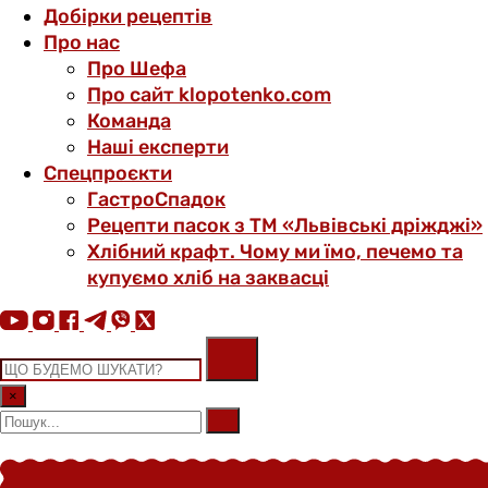
Добірки рецептів
Про нас
Про Шефа
Про сайт klopotenko.com
Команда
Наші експерти
Спецпроєкти
ГастроСпадок
Рецепти пасок з ТМ «Львівські дріжджі»
Хлібний крафт. Чому ми їмо, печемо та
купуємо хліб на заквасці
×