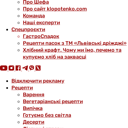
Про Шефа
Про сайт klopotenko.com
Команда
Наші експерти
Спецпроєкти
ГастроСпадок
Рецепти пасок з ТМ «Львівські дріжджі»
Хлібний крафт. Чому ми їмо, печемо та
купуємо хліб на заквасці
Відключити рекламу
Рецепти
Варення
Вегетаріанські рецепти
Випічка
Готуємо без світла
Десерти