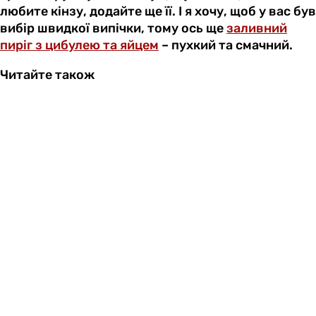
любите кінзу, додайте ще її. І я хочу, щоб у вас був
вибір швидкої випічки, тому ось ще
заливний
пиріг з цибулею та яйцем
– пухкий та смачний.
Читайте також