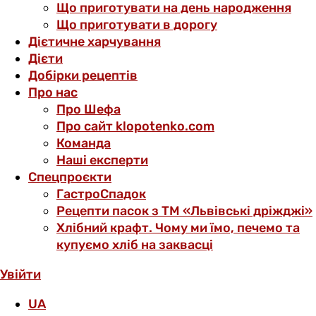
Що приготувати на день народження
Що приготувати в дорогу
Дієтичне харчування
Дієти
Добірки рецептів
Про нас
Про Шефа
Про сайт klopotenko.com
Команда
Наші експерти
Спецпроєкти
ГастроСпадок
Рецепти пасок з ТМ «Львівські дріжджі»
Хлібний крафт. Чому ми їмо, печемо та
купуємо хліб на заквасці
Увійти
UA