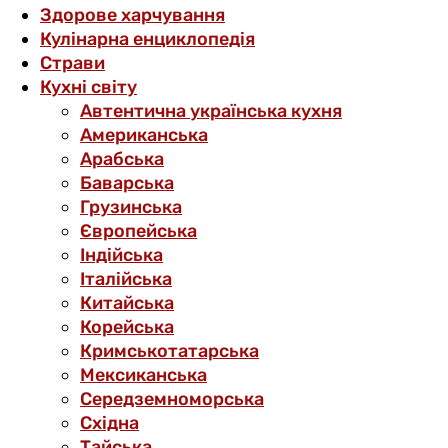
Здорове харчування
Кулінарна енциклопедія
Страви
Кухні світу
Автентична українська кухня
Американська
Арабська
Баварська
Грузинська
Європейська
Індійська
Італійська
Китайська
Корейська
Кримськотатарська
Мексиканська
Середземноморська
Східна
Тайська