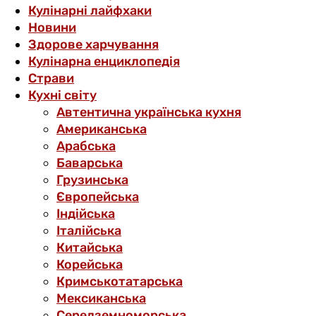
Кулінарні лайфхаки
Новини
Здорове харчування
Кулінарна енциклопедія
Страви
Кухні світу
Автентична українська кухня
Американська
Арабська
Баварська
Грузинська
Європейська
Індійська
Італійська
Китайська
Корейська
Кримськотатарська
Мексиканська
Середземноморська