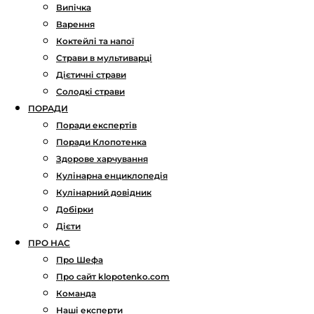
Випічка
Варення
Коктейлі та напої
Страви в мультиварці
Дієтичні страви
Солодкі страви
ПОРАДИ
Поради експертів
Поради Клопотенка
Здорове харчування
Кулінарна енциклопедія
Кулінарний довідник
Добірки
Дієти
ПРО НАС
Про Шефа
Про сайт klopotenko.com
Команда
Наші експерти