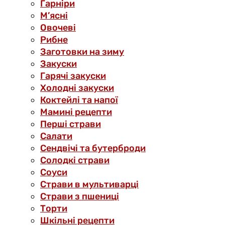
Гарніри
М’ясні
Овочеві
Рибне
Заготовки на зиму
Закуски
Гарячі закуски
Холодні закуски
Коктейлі та напої
Мамині рецепти
Перші страви
Салати
Сендвічі та бутерброди
Солодкі страви
Соуси
Страви в мультиварці
Страви з пшениці
Торти
Шкільні рецепти