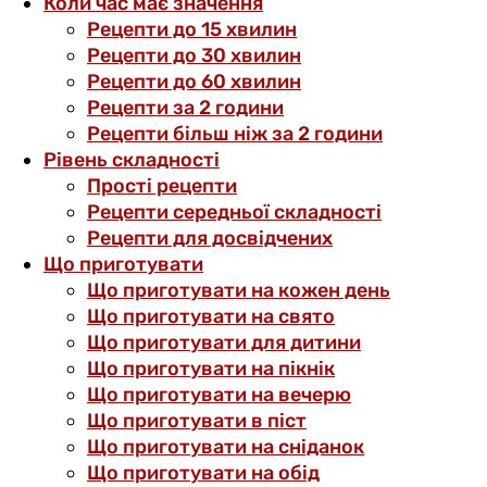
Коли час має значення
Рецепти до 15 хвилин
Рецепти до 30 хвилин
Рецепти до 60 хвилин
Рецепти за 2 години
Рецепти більш ніж за 2 години
Рівень складності
Прості рецепти
Рецепти середньої складності
Рецепти для досвідчених
Що приготувати
Що приготувати на кожен день
Що приготувати на свято
Що приготувати для дитини
Що приготувати на пікнік
Що приготувати на вечерю
Що приготувати в піст
Що приготувати на сніданок
Що приготувати на обід