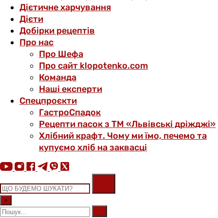
Дієтичне харчування
Дієти
Добірки рецептів
Про нас
Про Шефа
Про сайт klopotenko.com
Команда
Наші експерти
Спецпроєкти
ГастроСпадок
Рецепти пасок з ТМ «Львівські дріжджі»
Хлібний крафт. Чому ми їмо, печемо та
купуємо хліб на заквасці
×