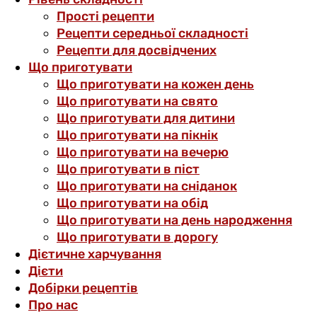
Прості рецепти
Рецепти середньої складності
Рецепти для досвідчених
Що приготувати
Що приготувати на кожен день
Що приготувати на свято
Що приготувати для дитини
Що приготувати на пікнік
Що приготувати на вечерю
Що приготувати в піст
Що приготувати на сніданок
Що приготувати на обід
Що приготувати на день народження
Що приготувати в дорогу
Дієтичне харчування
Дієти
Добірки рецептів
Про нас