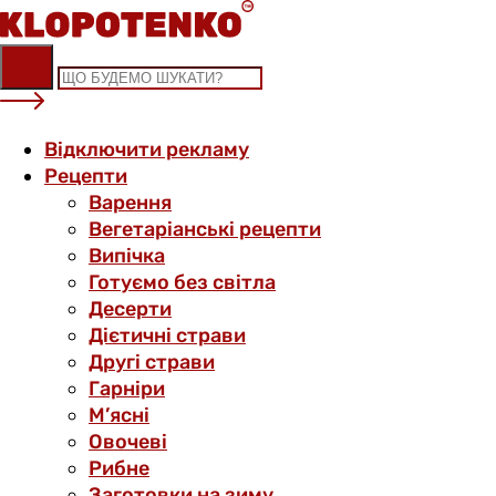
Skip
to
content
Відключити рекламу
Рецепти
Варення
Вегетаріанські рецепти
Випічка
Готуємо без світла
Десерти
Дієтичні страви
Другі страви
Гарніри
М’ясні
Овочеві
Рибне
Заготовки на зиму