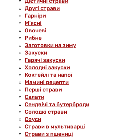
Дієтичні страви
Другі страви
Гарніри
М’ясні
Овочеві
Рибне
Заготовки на зиму
Закуски
Гарячі закуски
Холодні закуски
Коктейлі та напої
Мамині рецепти
Перші страви
Салати
Сендвічі та бутерброди
Солодкі страви
Соуси
Страви в мультиварці
Страви з пшениці