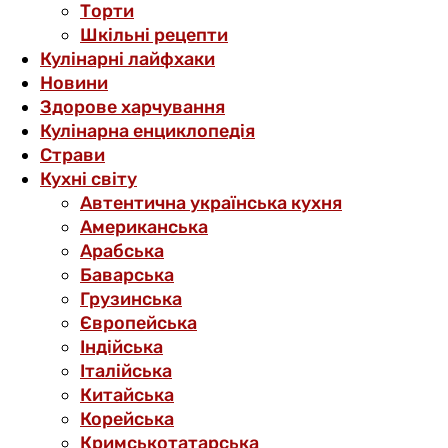
Торти
Шкільні рецепти
Кулінарні лайфхаки
Новини
Здорове харчування
Кулінарна енциклопедія
Страви
Кухні світу
Автентична українська кухня
Американська
Арабська
Баварська
Грузинська
Європейська
Індійська
Італійська
Китайська
Корейська
Кримськотатарська