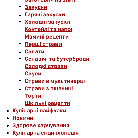
Закуски
Гарячі закуски
Холодні закуски
Коктейлі та напої
Мамині рецепти
Перші страви
Салати
Сендвічі та бутерброди
Солодкі страви
Соуси
Страви в мультиварці
Страви з пшениці
Торти
Шкільні рецепти
Кулінарні лайфхаки
Новини
Здорове харчування
Кулінарна енциклопедія