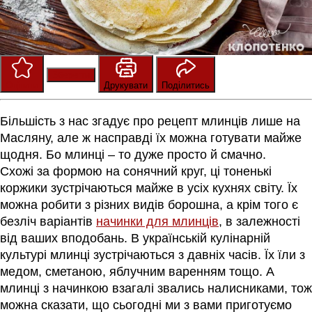
Зберегти
Оцінити
Друкувати
Поділитись
Більшість з нас згадує про рецепт млинців лише на
Масляну, але ж насправді їх можна готувати майже
щодня. Бо млинці – то дуже просто й смачно.
Схожі
за формою на
сонячний круг,
ц
і тоненькі
коржики зустрічаються майже в усіх кухнях світу. Їх
можна робити з різних видів борошна, а крім того є
безліч варіантів
начинки для млинців
, в залежності
від ваших вподобань. В українській кулінарній
культурі млинці зустрічаються з давніх часів. Їх їли з
медом, сметаною, яблучним варенням тощо. А
млинці з начинкою взагалі звались налисниками, тож
можна сказати, що сьогодні ми з вами приготуємо