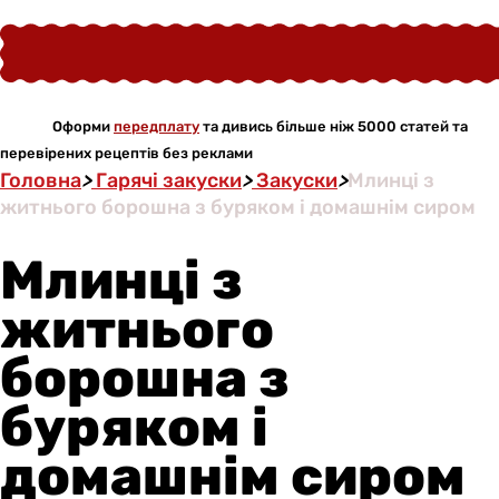
Оформи
передплату
та дивись більше ніж 5000 статей та
перевірених рецептів без реклами
Головна
>
Гарячі закуски
>
Закуски
>
Млинці з
житнього борошна з буряком і домашнім сиром
Млинці з
житнього
борошна з
буряком і
домашнім сиром