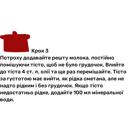
Крок 3
Потроху додавайте решту молока, постійно
помішуючи тісто, щоб не було грудочок. Влийте
до тіста 4 ст. л. олії та ще раз перемішайте. Тісто
за густотою має вийти, як рідка сметана, але не
надто рідким і без грудочок. Якщо тісто
недостатньо рідке, додайте 100 мл мінеральної
води.