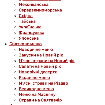
Мексиканська
Середземноморська
Східна
Тайська
Українська
Французька
Японська
Святкове меню
Новорічне меню
Закуски на Новий рік
М’ясні страви на Новий рік
Салати на Новий рік
Новорічні десерти
Різдвяне меню
М’ясні страви на Різдво
Великоднє меню
Меню на Масляну
Страви на Святвечір