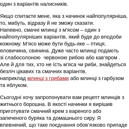
один з варіантів налисників.
Якщо спитаєте мене, яка з
начинок
найпопулярніша,
то, мабуть, відразу й не зможу сказати.
Напевно,
смачні млинці з м’ясом
– один з
найпопулярніших варіантів, який буде до вподоби
кожному. М’ясо може бути будь-яке – птиця,
яловичина, свинина. Дуже часто млинці подають
зі
слабосолоною
червоною рибою або кав’яром .
Але й для тих, хто не їсть м’яса чи риби, знайдеться
безліч цікавих та смачних варіантів,
наприклад
млинці з грибами
або млинці з гарбузом
та яблуком.
Сьогодні хочу запропонувати вам рецепт млинців з
житнього борошна. В якості начинки я вирішив
приготувати смачний крем з вареного або
запеченого буряка та домашнього сиру. Я
впевнений, що таке поєднання обов’язково припаде