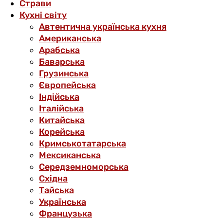
Страви
Кухні світу
Автентична українська кухня
Американська
Арабська
Баварська
Грузинська
Європейська
Індійська
Італійська
Китайська
Корейська
Кримськотатарська
Мексиканська
Середземноморська
Східна
Тайська
Українська
Французька