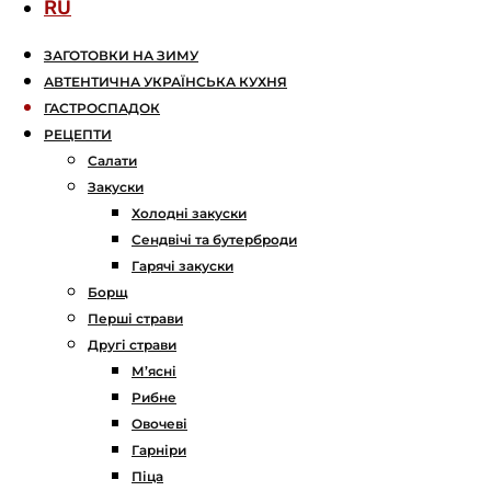
RU
ЗАГОТОВКИ НА ЗИМУ
АВТЕНТИЧНА УКРАЇНСЬКА КУХНЯ
ГАСТРОСПАДОК
РЕЦЕПТИ
Салати
Закуски
Холодні закуски
Сендвічі та бутерброди
Гарячі закуски
Борщ
Перші страви
Другі страви
М’ясні
Рибне
Овочеві
Гарніри
Піца