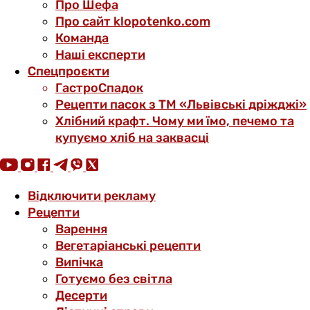
Про Шефа
Про сайт klopotenko.com
Команда
Наші експерти
Спецпроєкти
ГастроСпадок
Рецепти пасок з ТМ «Львівські дріжджі»
Хлібний крафт. Чому ми їмо, печемо та
купуємо хліб на заквасці
Відключити рекламу
Рецепти
Варення
Вегетаріанські рецепти
Випічка
Готуємо без світла
Десерти