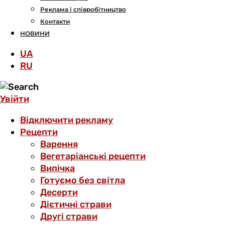
Реклама і співробітництво
Контакти
НОВИНИ
UA
RU
Увійти
Відключити рекламу
Рецепти
Варення
Вегетаріанські рецепти
Випічка
Готуємо без світла
Десерти
Дієтичні страви
Другі страви