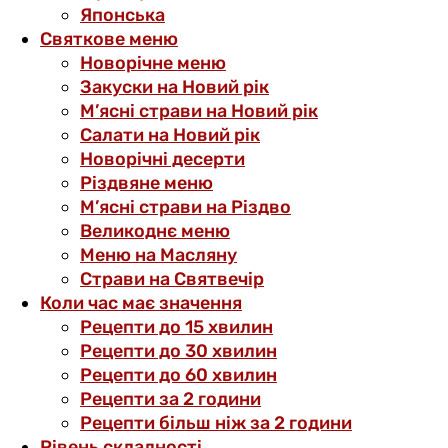
Японська
Святкове меню
Новорічне меню
Закуски на Новий рік
М’ясні страви на Новий рік
Салати на Новий рік
Новорічні десерти
Різдвяне меню
М’ясні страви на Різдво
Великоднє меню
Меню на Масляну
Страви на Святвечір
Коли час має значення
Рецепти до 15 хвилин
Рецепти до 30 хвилин
Рецепти до 60 хвилин
Рецепти за 2 години
Рецепти більш ніж за 2 години
Рівень складності