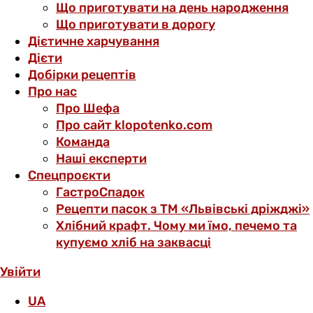
Що приготувати на день народження
Що приготувати в дорогу
Дієтичне харчування
Дієти
Добірки рецептів
Про нас
Про Шефа
Про сайт klopotenko.com
Команда
Наші експерти
Спецпроєкти
ГастроСпадок
Рецепти пасок з ТМ «Львівські дріжджі»
Хлібний крафт. Чому ми їмо, печемо та
купуємо хліб на заквасці
Увійти
UA