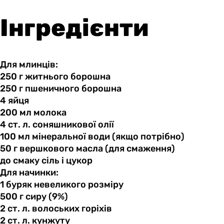
Інгредієнти
Для млинців:
250 г
житнього
борошна
250 г
пшеничного
борошна
4 яйця
200 мл
молока
4 ст.
л.
соняшникової олії
100 мл
мінеральної
води (якщо потрібно)
50 г
вершкового
масла (для смаження)
до смаку
сіль
і цукор
Для начинки:
1 буряк
невеликого
розміру
500 г
сиру
(9%)
2 ст.
л.
волоських горіхів
2 ст.
л.
кунжуту