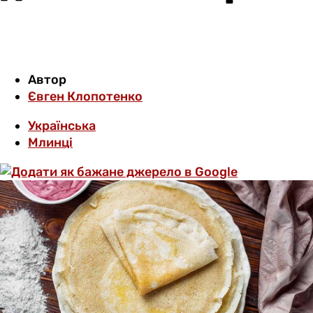
Автор
Євген Клопотенко
Українська
Млинці