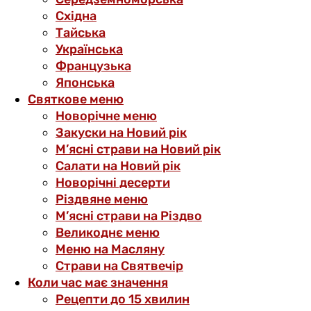
Східна
Тайська
Українська
Французька
Японська
Святкове меню
Новорічне меню
Закуски на Новий рік
М’ясні страви на Новий рік
Салати на Новий рік
Новорічні десерти
Різдвяне меню
М’ясні страви на Різдво
Великоднє меню
Меню на Масляну
Страви на Святвечір
Коли час має значення
Рецепти до 15 хвилин