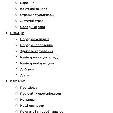
Варення
Коктейлі та напої
Страви в мультиварці
Дієтичні страви
Солодкі страви
ПОРАДИ
Поради експертів
Поради Клопотенка
Здорове харчування
Кулінарна енциклопедія
Кулінарний довідник
Добірки
Дієти
ПРО НАС
Про Шефа
Про сайт klopotenko.com
Команда
Наші експерти
Реклама і співробітництво