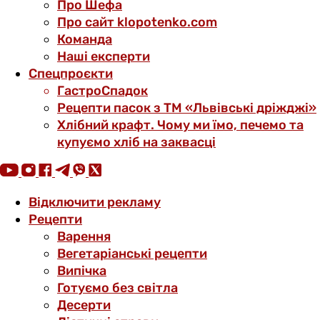
Про Шефа
Про сайт klopotenko.com
Команда
Наші експерти
Спецпроєкти
ГастроСпадок
Рецепти пасок з ТМ «Львівські дріжджі»
Хлібний крафт. Чому ми їмо, печемо та
купуємо хліб на заквасці
Відключити рекламу
Рецепти
Варення
Вегетаріанські рецепти
Випічка
Готуємо без світла
Десерти