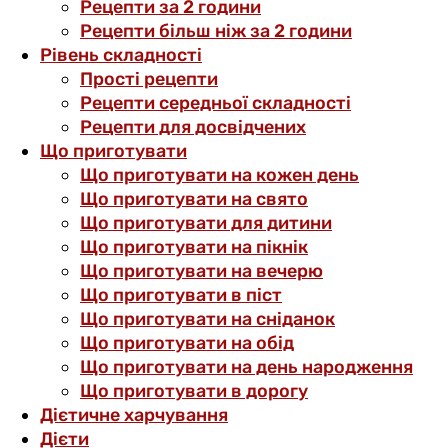
Рецепти за 2 години
Рецепти більш ніж за 2 години
Рівень складності
Прості рецепти
Рецепти середньої складності
Рецепти для досвідчених
Що приготувати
Що приготувати на кожен день
Що приготувати на свято
Що приготувати для дитини
Що приготувати на пікнік
Що приготувати на вечерю
Що приготувати в піст
Що приготувати на сніданок
Що приготувати на обід
Що приготувати на день народження
Що приготувати в дорогу
Дієтичне харчування
Дієти