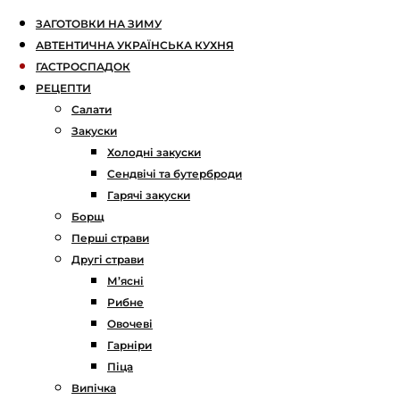
ЗАГОТОВКИ НА ЗИМУ
АВТЕНТИЧНА УКРАЇНСЬКА КУХНЯ
ГАСТРОСПАДОК
РЕЦЕПТИ
Салати
Закуски
Холодні закуски
Сендвічі та бутерброди
Гарячі закуски
Борщ
Перші страви
Другі страви
М’ясні
Рибне
Овочеві
Гарніри
Піца
Випічка