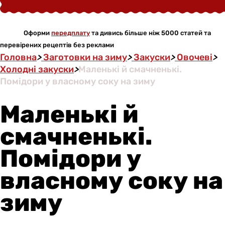
Оформи
передплату
та дивись більше ніж 5000 статей та
перевірених рецептів без реклами
Головна
>
Заготовки на зиму
>
Закуски
>
Овочеві
>
Холодні закуски
>
Маленькі й смачненькі.
Помідори у власному соку на зиму
Маленькі й
смачненькі.
Помідори у
власному соку на
зиму