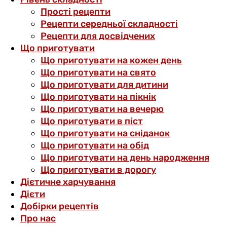
Прості рецепти
Рецепти середньої складності
Рецепти для досвідчених
Що приготувати
Що приготувати на кожен день
Що приготувати на свято
Що приготувати для дитини
Що приготувати на пікнік
Що приготувати на вечерю
Що приготувати в піст
Що приготувати на сніданок
Що приготувати на обід
Що приготувати на день народження
Що приготувати в дорогу
Дієтичне харчування
Дієти
Добірки рецептів
Про нас