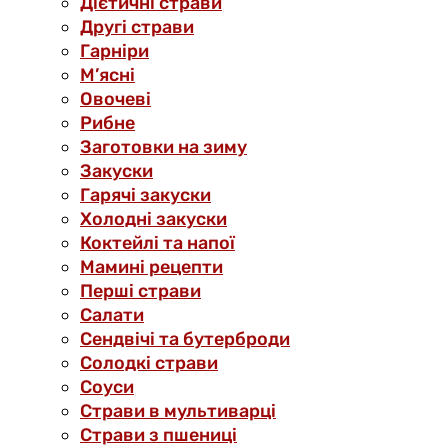
Дієтичні страви
Другі страви
Гарніри
М’ясні
Овочеві
Рибне
Заготовки на зиму
Закуски
Гарячі закуски
Холодні закуски
Коктейлі та напої
Мамині рецепти
Перші страви
Салати
Сендвічі та бутерброди
Солодкі страви
Соуси
Страви в мультиварці
Страви з пшениці