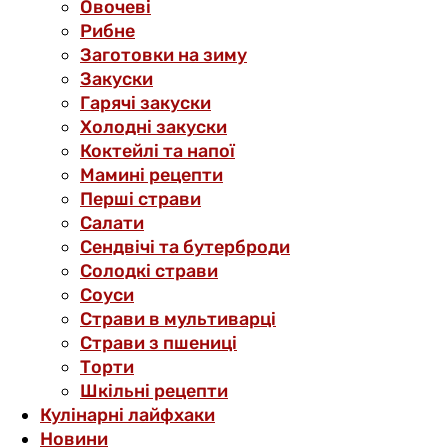
Овочеві
Рибне
Заготовки на зиму
Закуски
Гарячі закуски
Холодні закуски
Коктейлі та напої
Мамині рецепти
Перші страви
Салати
Сендвічі та бутерброди
Солодкі страви
Соуси
Страви в мультиварці
Страви з пшениці
Торти
Шкільні рецепти
Кулінарні лайфхаки
Новини