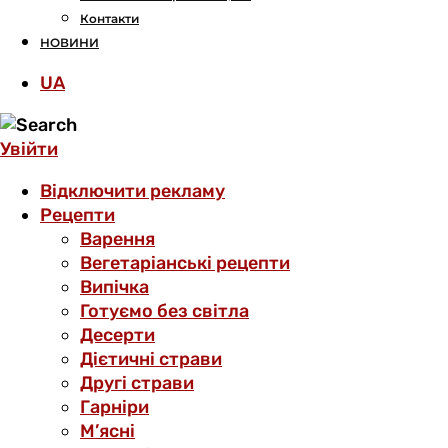
Контакти
НОВИНИ
UA
Увійти
Відключити рекламу
Рецепти
Варення
Вегетаріанські рецепти
Випічка
Готуємо без світла
Десерти
Дієтичні страви
Другі страви
Гарніри
М’ясні