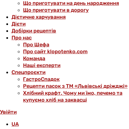
Що приготувати на день народження
Що приготувати в дорогу
Дієтичне харчування
Дієти
Добірки рецептів
Про нас
Про Шефа
Про сайт klopotenko.com
Команда
Наші експерти
Спецпроєкти
ГастроСпадок
Рецепти пасок з ТМ «Львівські дріжджі»
Хлібний крафт. Чому ми їмо, печемо та
купуємо хліб на заквасці
Увійти
UA