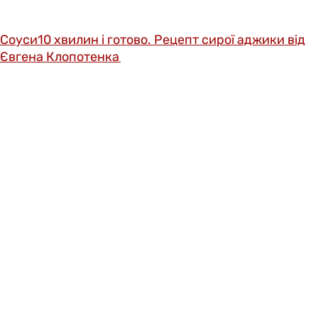
Соуси
10 хвилин і готово. Рецепт сирої аджики від
Євгена Клопотенка