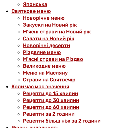
Японська
Святкове меню
Новорічне меню
Закуски на Новий рік
М’ясні страви на Новий рік
Салати на Новий рік
Новорічні десерти
Різдвяне меню
М’ясні страви на Різдво
Великоднє меню
Меню на Масляну
Страви на Святвечір
Коли час має значення
Рецепти до 15 хвилин
Рецепти до 30 хвилин
Рецепти до 60 хвилин
Рецепти за 2 години
Рецепти більш ніж за 2 години
Рівень складності