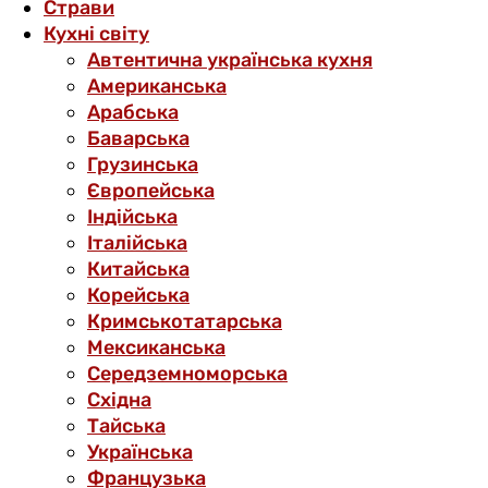
Страви
Кухні світу
Автентична українська кухня
Американська
Арабська
Баварська
Грузинська
Європейська
Індійська
Італійська
Китайська
Корейська
Кримськотатарська
Мексиканська
Середземноморська
Східна
Тайська
Українська
Французька