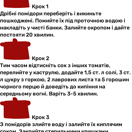
Крок 1
Дрібні помідори переберіть і викиньте
пошкоджені. Помийте їх під проточною водою і
накладіть у чисті банки. Залийте окропом і дайте
постояти 20 хвилин.
Крок 2
Тим часом відтисніть сок з інших томатів,
перелийте у каструлю, додайте 1,5 ст. л солі, 3 ст.
л цукру з горкою, 2 лаврових листа та 5 горошин
чорного перцю й доведіть до кипіння на
середньому вогні. Варіть 3-5 хвилин.
Крок 3
З помідорів злийте воду і залийте їх киплячим
соком. Закрийте стерильними кришками.