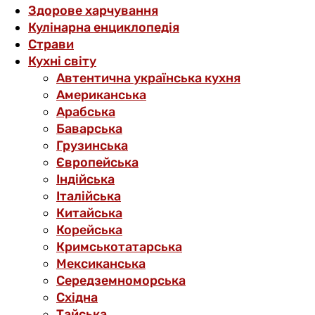
Здорове харчування
Кулінарна енциклопедія
Страви
Кухні світу
Автентична українська кухня
Американська
Арабська
Баварська
Грузинська
Європейська
Індійська
Італійська
Китайська
Корейська
Кримськотатарська
Мексиканська
Середземноморська
Східна
Тайська