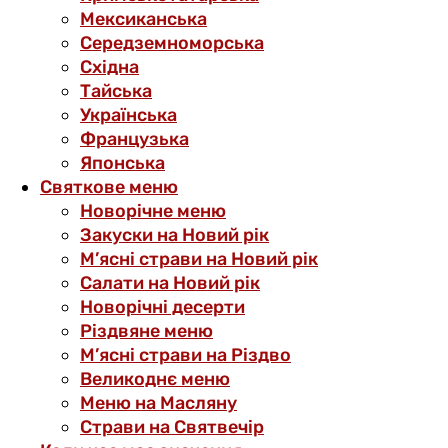
Мексиканська
Середземноморська
Східна
Тайська
Українська
Французька
Японська
Святкове меню
Новорічне меню
Закуски на Новий рік
М’ясні страви на Новий рік
Салати на Новий рік
Новорічні десерти
Різдвяне меню
М’ясні страви на Різдво
Великоднє меню
Меню на Масляну
Страви на Святвечір