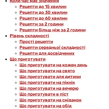
Коли час має значення
Рецепти до 15 хвилин
Рецепти до 30 хвилин
Рецепти до 60 хвилин
Рецепти за 2 години
Рецепти більш ніж за 2 години
Рівень складності
Прості рецепти
Рецепти середньої складності
Рецепти для досвідчених
Що приготувати
Що приготувати на кожен день
Що приготувати на свято
Що приготувати для дитини
Що приготувати на пікнік
Що приготувати на вечерю
Що приготувати в піст
Що приготувати на сніданок
Що приготувати на обід