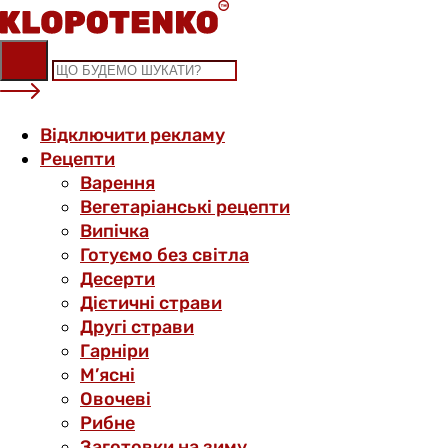
Skip
to
content
Відключити рекламу
Рецепти
Варення
Вегетаріанські рецепти
Випічка
Готуємо без світла
Десерти
Дієтичні страви
Другі страви
Гарніри
М’ясні
Овочеві
Рибне
Заготовки на зиму