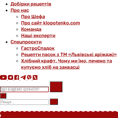
Добірки рецептів
Про нас
Про Шефа
Про сайт klopotenko.com
Команда
Наші експерти
Спецпроєкти
ГастроСпадок
Рецепти пасок з ТМ «Львівські дріжджі»
Хлібний крафт. Чому ми їмо, печемо та
купуємо хліб на заквасці
×