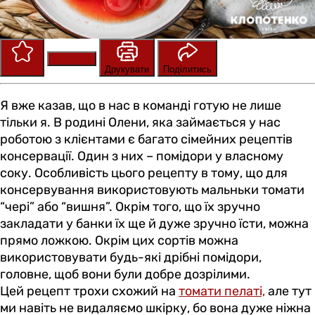
Зберегти
Оцінити
Друкувати
Поділитись
Я вже казав, що в нас в команді готую не лише
тільки я. В родині Олени, яка займається у нас
роботою з клієнтами є багато сімейних рецептів
консервації. Один з них – помідори у власному
соку. Особливість цього рецепту в тому, що для
консервування використовують мальньки томати
“чері” або “вишня”. Окрім того, що їх зручно
закладати у банки їх ще й дуже зручно їсти, можна
прямо ложкою. Окрім цих сортів можна
використовувати будь-які дрібні помідори,
головне, щоб вони були добре дозрілими.
Цей рецепт трохи схожий на
томати пелаті,
але тут
ми навіть не видаляємо шкірку, бо вона дуже ніжна