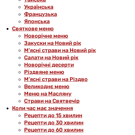
Українська
Французька
Японська
Святкове меню
Новорічне меню
Закуски на Новий рік
М’ясні страви на Новий рік
Салати на Новий рік
Новорічні десерти
Різдвяне меню
М’ясні страви на Різдво
Великоднє меню
Меню на Масляну
Страви на Святвечір
Коли час має значення
Рецепти до 15 хвилин
Рецепти до 30 хвилин
Рецепти до 60 хвилин