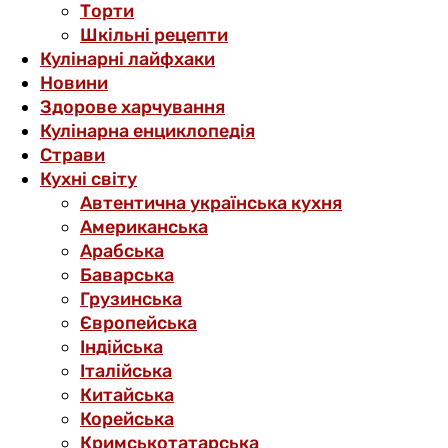
Торти
Шкільні рецепти
Кулінарні лайфхаки
Новини
Здорове харчування
Кулінарна енциклопедія
Страви
Кухні світу
Автентична українська кухня
Американська
Арабська
Баварська
Грузинська
Європейська
Індійська
Італійська
Китайська
Корейська
Кримськотатарська