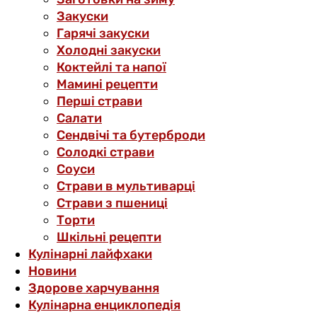
Закуски
Гарячі закуски
Холодні закуски
Коктейлі та напої
Мамині рецепти
Перші страви
Салати
Сендвічі та бутерброди
Солодкі страви
Соуси
Страви в мультиварці
Страви з пшениці
Торти
Шкільні рецепти
Кулінарні лайфхаки
Новини
Здорове харчування
Кулінарна енциклопедія