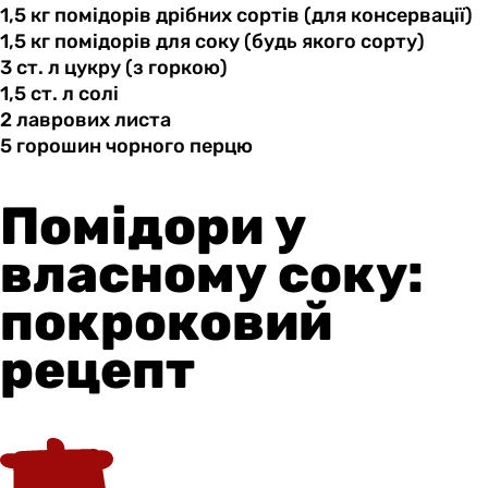
1,5 кг
помідорів
дрібних сортів (для консервації)
1,5 кг
помідорів
для соку (будь якого сорту)
3 ст.
л
цукру (з горкою)
1,5 ст.
л
солі
2 лаврових
листа
5 горошин
чорного
перцю
Помідори у
власному соку:
покроковий
рецепт