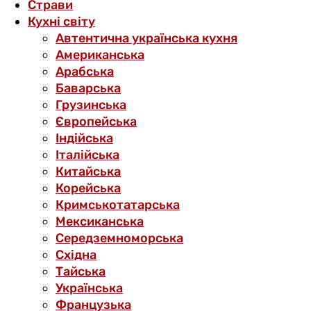
Страви
Кухні світу
Автентична українська кухня
Американська
Арабська
Баварська
Грузинська
Європейська
Індійська
Італійська
Китайська
Корейська
Кримськотатарська
Мексиканська
Середземноморська
Східна
Тайська
Українська
Французька