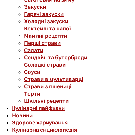
Закуски
Гарячі закуски
Холодні закуски
Коктейлі та напої
Мамині рецепти
Перші страви
Салати
Сендвічі та бутерброди
Солодкі страви
Соуси
Страви в мультиварці
Страви з пшениці
Торти
Шкільні рецепти
Кулінарні лайфхаки
Новини
Здорове харчування
Кулінарна енциклопедія