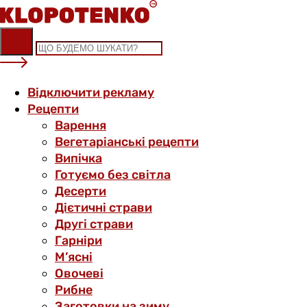
Skip
to
content
Відключити рекламу
Рецепти
Варення
Вегетаріанські рецепти
Випічка
Готуємо без світла
Десерти
Дієтичні страви
Другі страви
Гарніри
М’ясні
Овочеві
Рибне
Заготовки на зиму