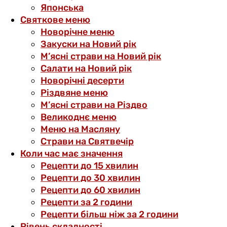
Японська
Святкове меню
Новорічне меню
Закуски на Новий рік
М’ясні страви на Новий рік
Салати на Новий рік
Новорічні десерти
Різдвяне меню
М’ясні страви на Різдво
Великоднє меню
Меню на Масляну
Страви на Святвечір
Коли час має значення
Рецепти до 15 хвилин
Рецепти до 30 хвилин
Рецепти до 60 хвилин
Рецепти за 2 години
Рецепти більш ніж за 2 години
Рівень складності