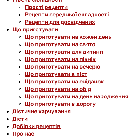
Прості рецепти
Рецепти середньої складності
Рецепти для досвідчених
Що приготувати
Що приготувати на кожен день
Що приготувати на свято
Що приготувати для дитини
Що приготувати на пікнік
Що приготувати на вечерю
Що приготувати в піст
Що приготувати на сніданок
Що приготувати на обід
Що приготувати на день народження
Що приготувати в дорогу
Дієтичне харчування
Дієти
Добірки рецептів
Про нас