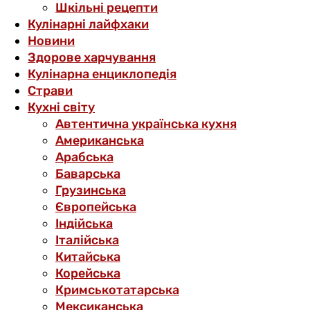
Шкільні рецепти
Кулінарні лайфхаки
Новини
Здорове харчування
Кулінарна енциклопедія
Страви
Кухні світу
Автентична українська кухня
Американська
Арабська
Баварська
Грузинська
Європейська
Індійська
Італійська
Китайська
Корейська
Кримськотатарська
Мексиканська