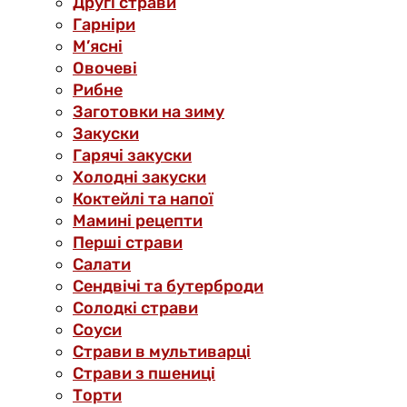
Другі страви
Гарніри
М’ясні
Овочеві
Рибне
Заготовки на зиму
Закуски
Гарячі закуски
Холодні закуски
Коктейлі та напої
Мамині рецепти
Перші страви
Салати
Сендвічі та бутерброди
Солодкі страви
Соуси
Страви в мультиварці
Страви з пшениці
Торти