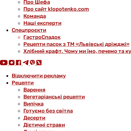
Про Шефа
Про сайт klopotenko.com
Команда
Наші експерти
Спецпроєкти
ГастроСпадок
Рецепти пасок з ТМ «Львівські дріжджі»
Хлібний крафт. Чому ми їмо, печемо та к
Відключити рекламу
Рецепти
Варення
Вегетаріанські рецепти
Випічка
Готуємо без світла
Десерти
Дієтичні страви