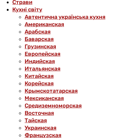
Страви
Кухні світу
Автентична українська кухня
Американская
Арабская
Баварская
Грузинская
Европейская
Индийская
Итальянская
Китайская
Корейская
Крымскотатарская
Мексиканская
Средиземноморская
Восточная
Тайская
Украинская
Французская