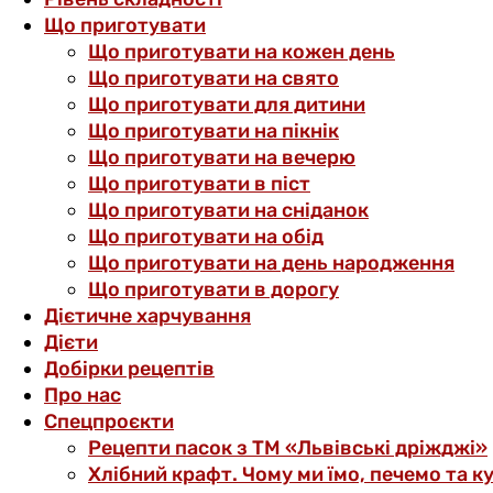
Що приготувати
Що приготувати на кожен день
Що приготувати на свято
Що приготувати для дитини
Що приготувати на пікнік
Що приготувати на вечерю
Що приготувати в піст
Що приготувати на сніданок
Що приготувати на обід
Що приготувати на день народження
Що приготувати в дорогу
Дієтичне харчування
Дієти
Добірки рецептів
Про нас
Спецпроєкти
Рецепти пасок з ТМ «Львівські дріжджі»
Хлібний крафт. Чому ми їмо, печемо та к