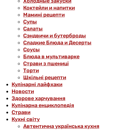
Холодные закуски
Коктейли и напитки
Мамині рецепти
Супы
Салаты
Сэндвичи и бутерброды
Сладкие Блюда и Десерты
Соусы
Блюда в мультиварке
Страви з пшениці
Торти
Шкільні рецепти
Кулінарні лайфхаки
Новости
Здорове харчування
Кулінарна енциклопедія
Страви
Кухні світу
Автентична українська кухня