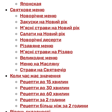
Японская
Святкове меню
Новорічне меню
Закуски на Новий рік
М’ясні страви на Новий рік
Салати на Новий рік
Новорічні десерти
Різдвяне меню
М’ясні страви на Різдво
Великоднє меню
Меню на Масляну
Страви на Святвечір
Коли час має значення
Рецепти до 15 хвилин
Рецепти до 30 хвилин
Рецепти до 60 хвилин
Рецепти за 2 години
Рецепти більш ніж за 2 години
Рівень складності