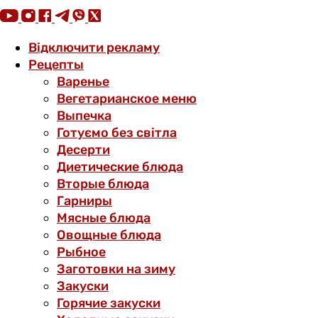
Відключити рекламу
Рецепты
Варенье
Вегетарианское меню
Выпечка
Готуємо без світла
Десерти
Диетические блюда
Вторые блюда
Гарниры
Мясные блюда
Овощные блюда
Рыбное
Заготовки на зиму
Закуски
Горячие закуски