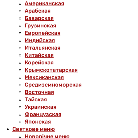
Американская
Арабская
Баварская
Грузинская
Европейская
Индийская
Итальянская
Китайская
Корейская
Крымскотатарская
Мексиканская
Средиземноморская
Восточная
Тайская
Украинская
Французская
Японская
Святкове меню
Новорічне меню