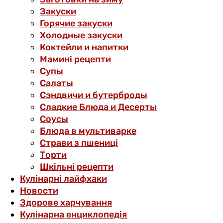
Закуски
Горячие закуски
Холодные закуски
Коктейли и напитки
Мамині рецепти
Супы
Салаты
Сэндвичи и бутерброды
Сладкие Блюда и Десерты
Соусы
Блюда в мультиварке
Страви з пшениці
Торти
Шкільні рецепти
Кулінарні лайфхаки
Новости
Здорове харчування
Кулінарна енциклопедія