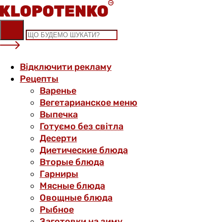
Skip
to
content
Відключити рекламу
Рецепты
Варенье
Вегетарианское меню
Выпечка
Готуємо без світла
Десерти
Диетические блюда
Вторые блюда
Гарниры
Мясные блюда
Овощные блюда
Рыбное
Заготовки на зиму