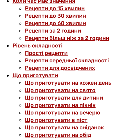
Коли час має значення
Рецепти до 15 хвилин
Рецепти до 30 хвилин
Рецепти до 60 хвилин
Рецепти за 2 години
Рецепти більш ніж за 2 години
Рівень складності
Прості рецепти
Рецепти середньої складності
Рецепти для досвідчених
Що приготувати
Що приготувати на кожен день
Що приготувати на свято
Що приготувати для дитини
Що приготувати на пікнік
Що приготувати на вечерю
Що приготувати в піст
Що приготувати на сніданок
Що приготувати на обід