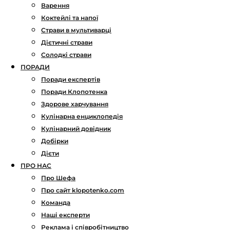
Варення
Коктейлі та напої
Страви в мультиварці
Дієтичні страви
Солодкі страви
ПОРАДИ
Поради експертів
Поради Клопотенка
Здорове харчування
Кулінарна енциклопедія
Кулінарний довідник
Добірки
Дієти
ПРО НАС
Про Шефа
Про сайт klopotenko.com
Команда
Наші експерти
Реклама і співробітництво