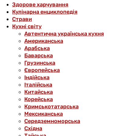
Здорове харчування
Кулінарна енциклопедія
Страви
Кухні світу
Автентична українська кухня
Американська
Арабська
Баварська
Грузинська
Європейська
Індійська
Італійська
Китайська
Корейська
Кримськотатарська
Мексиканська
Середземноморська
Східна
Тайська