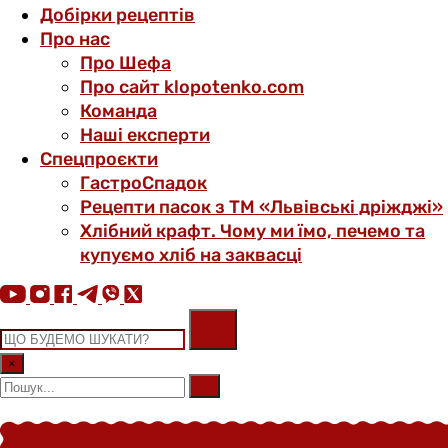
Добірки рецептів
Про нас
Про Шефа
Про сайт klopotenko.com
Команда
Наші експерти
Спецпроєкти
ГастроСпадок
Рецепти пасок з ТМ «Львівські дріжджі»
Хлібний крафт. Чому ми їмо, печемо та
купуємо хліб на заквасці
×