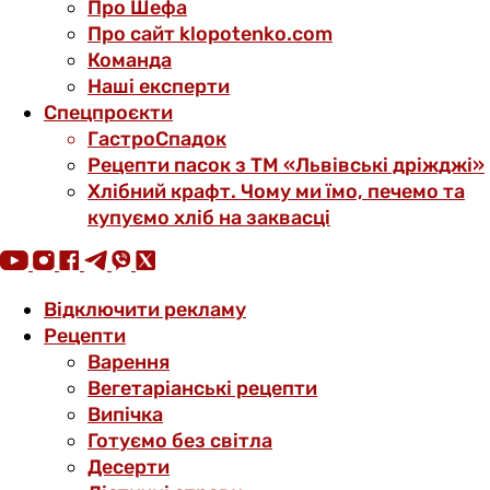
Про Шефа
Про сайт klopotenko.com
Команда
Наші експерти
Спецпроєкти
ГастроСпадок
Рецепти пасок з ТМ «Львівські дріжджі»
Хлібний крафт. Чому ми їмо, печемо та
купуємо хліб на заквасці
Відключити рекламу
Рецепти
Варення
Вегетаріанські рецепти
Випічка
Готуємо без світла
Десерти