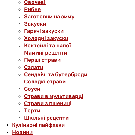
Овочеві
Рибне
Заготовки на зиму
Закуски
Гарячі закуски
Холодні закуски
Коктейлі та напої
Мамині рецепти
Перші страви
Салати
Сендвічі та бутерброди
Солодкі страви
Соуси
Страви в мультиварці
Страви з пшениці
Торти
Шкільні рецепти
Кулінарні лайфхаки
Новини