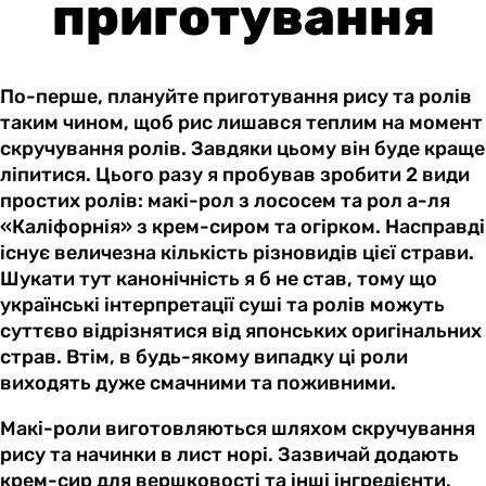
приготування
По-перше, плануйте приготування рису та ролів
таким чином, щоб рис лишався теплим на момент
скручування ролів. Завдяки цьому він буде краще
ліпитися. Цього разу я пробував зробити 2 види
простих ролів: макі-рол з лососем та рол а-ля
«Каліфорнія» з крем-сиром та огірком. Насправді
існує величезна кількість різновидів цієї страви.
Шукати тут канонічність я б не став, тому що
українські інтерпретації суші та ролів можуть
суттєво відрізнятися від японських оригінальних
страв. Втім, в будь-якому випадку ці роли
виходять дуже смачними та поживними.
Макі-роли виготовляються шляхом скручування
рису та начинки в лист норі. Зазвичай додають
крем-сир для вершковості та інші інгредієнти,