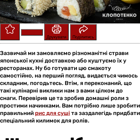
Зберегти
Оцінити
Друкувати
Поділитись
Зазвичай ми замовляємо різноманітні страви
японської кухні доставкою або куштуємо їх у
ресторанах. Ну бо готувати цю смакоту
самостійно, на перший погляд, видається чимось
складним, погодьтесь. Втім, я переконаний, що
такі кулінарні виклики нам з вами цілком до
снаги. Перевірив це та зробив домашні роли з
простими начинками. Вам потрібно лише зробити
правильний
рис для суші
та заздалегідь придбати
спеціальний килимок для ролів.