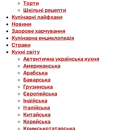
Торти
Шкільні рецепти
Кулінарні лайфхаки
Новини
Здорове харчування
Кулінарна енциклопедія
Страви
Кухні світу
Автентична українська кухня
Американська
Арабська
Баварська
Грузинська
Європейська
Індійська
Італійська
Китайська
Корейська
Кримськотатарська