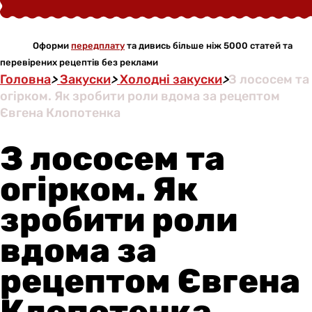
Оформи
передплату
та дивись більше ніж 5000 статей та
перевірених рецептів без реклами
Головна
>
Закуски
>
Холодні закуски
>
З лососем та
огірком. Як зробити роли вдома за рецептом
Євгена Клопотенка
З лососем та
огірком. Як
зробити роли
вдома за
рецептом Євгена
Клопотенка