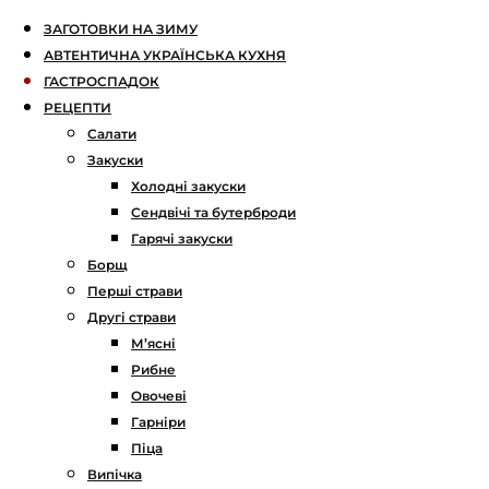
ЗАГОТОВКИ НА ЗИМУ
АВТЕНТИЧНА УКРАЇНСЬКА КУХНЯ
ГАСТРОСПАДОК
РЕЦЕПТИ
Салати
Закуски
Холодні закуски
Сендвічі та бутерброди
Гарячі закуски
Борщ
Перші страви
Другі страви
М’ясні
Рибне
Овочеві
Гарніри
Піца
Випічка