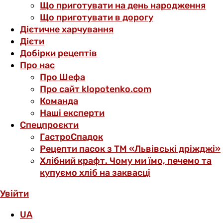
Що приготувати на день народження
Що приготувати в дорогу
Дієтичне харчування
Дієти
Добірки рецептів
Про нас
Про Шефа
Про сайт klopotenko.com
Команда
Наші експерти
Спецпроєкти
ГастроСпадок
Рецепти пасок з ТМ «Львівські дріжджі»
Хлібний крафт. Чому ми їмо, печемо та
купуємо хліб на заквасці
Увійти
UA