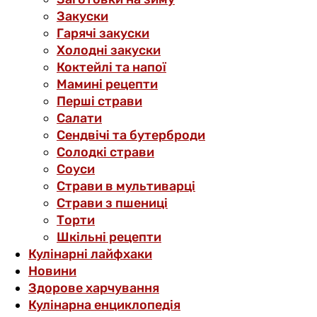
Закуски
Гарячі закуски
Холодні закуски
Коктейлі та напої
Мамині рецепти
Перші страви
Салати
Сендвічі та бутерброди
Солодкі страви
Соуси
Страви в мультиварці
Страви з пшениці
Торти
Шкільні рецепти
Кулінарні лайфхаки
Новини
Здорове харчування
Кулінарна енциклопедія