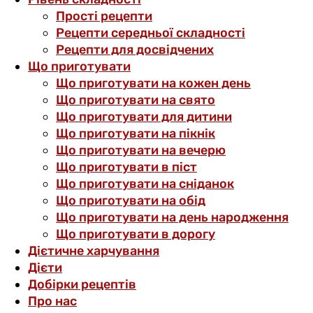
Прості рецепти
Рецепти середньої складності
Рецепти для досвідчених
Що приготувати
Що приготувати на кожен день
Що приготувати на свято
Що приготувати для дитини
Що приготувати на пікнік
Що приготувати на вечерю
Що приготувати в піст
Що приготувати на сніданок
Що приготувати на обід
Що приготувати на день народження
Що приготувати в дорогу
Дієтичне харчування
Дієти
Добірки рецептів
Про нас