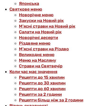
Японська
Святкове меню
Новорічне меню
Закуски на Новий рік
М’ясні страви на Новий рік
Салати на Новий рік
Новорічні десерти
Різдвяне меню
М’ясні страви на Різдво
Великоднє меню
Меню на Масляну
Страви на Святвечір
Коли час має значення
Рецепти до 15 хвилин
Рецепти до 30 хвилин
Рецепти до 60 хвилин
Рецепти за 2 години
Рецепти більш ніж за 2 години
Рівень складності