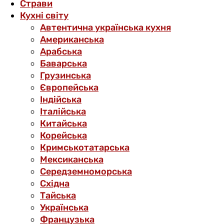
Страви
Кухні світу
Автентична українська кухня
Американська
Арабська
Баварська
Грузинська
Європейська
Індійська
Італійська
Китайська
Корейська
Кримськотатарська
Мексиканська
Середземноморська
Східна
Тайська
Українська
Французька