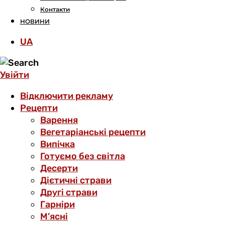
Контакти
НОВИНИ
UA
Увійти
Відключити рекламу
Рецепти
Варення
Вегетаріанські рецепти
Випічка
Готуємо без світла
Десерти
Дієтичні страви
Другі страви
Гарніри
М’ясні