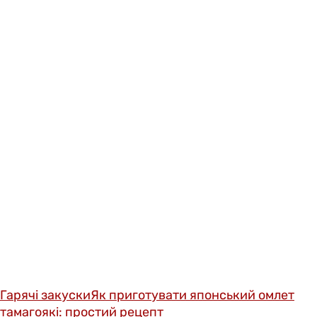
Гарячі закуски
Як приготувати японський омлет
тамагоякі: простий рецепт