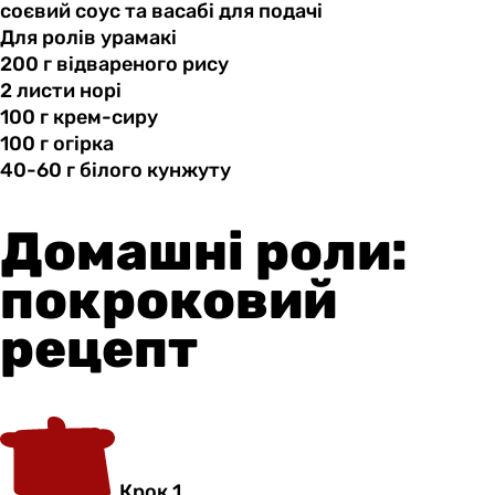
соєвий соус
та
васабі для подачі
Для ролів урамакі
200 г
відвареного
рису
2 листи
норі
100 г
крем-сиру
100 г
огірка
40-60 г
білого
кунжуту
Домашні роли:
покроковий
рецепт
Крок 1