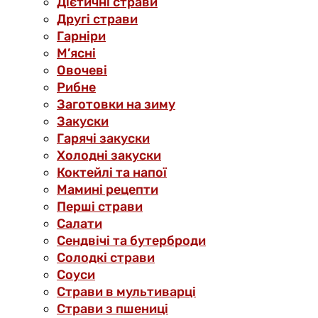
Дієтичні страви
Другі страви
Гарніри
М’ясні
Овочеві
Рибне
Заготовки на зиму
Закуски
Гарячі закуски
Холодні закуски
Коктейлі та напої
Мамині рецепти
Перші страви
Салати
Сендвічі та бутерброди
Солодкі страви
Соуси
Страви в мультиварці
Страви з пшениці