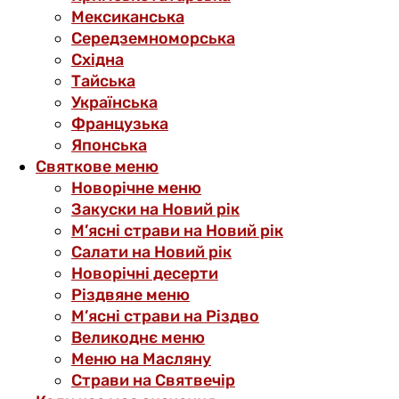
Мексиканська
Середземноморська
Східна
Тайська
Українська
Французька
Японська
Святкове меню
Новорічне меню
Закуски на Новий рік
М’ясні страви на Новий рік
Салати на Новий рік
Новорічні десерти
Різдвяне меню
М’ясні страви на Різдво
Великоднє меню
Меню на Масляну
Страви на Святвечір