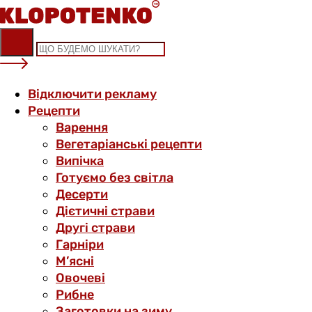
Skip
to
content
Відключити рекламу
Рецепти
Варення
Вегетаріанські рецепти
Випічка
Готуємо без світла
Десерти
Дієтичні страви
Другі страви
Гарніри
М’ясні
Овочеві
Рибне
Заготовки на зиму