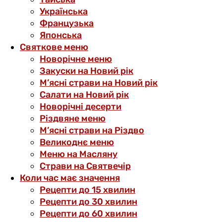
Українська
Французька
Японська
Святкове меню
Новорічне меню
Закуски на Новий рік
М’ясні страви на Новий рік
Салати на Новий рік
Новорічні десерти
Різдвяне меню
М’ясні страви на Різдво
Великоднє меню
Меню на Масляну
Страви на Святвечір
Коли час має значення
Рецепти до 15 хвилин
Рецепти до 30 хвилин
Рецепти до 60 хвилин