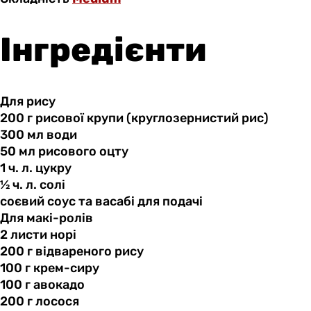
Інгредієнти
Для рису
200 г
рисової
крупи (круглозернистий рис)
300 мл
води
50 мл
рисового
оцту
1 ч.
л.
цукру
½ ч.
л.
солі
соєвий соус
та
васабі для подачі
Для макі-ролів
2 листи
норі
200 г
відвареного
рису
100 г
крем-сиру
100 г
авокадо
200 г
лосося