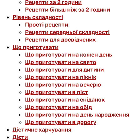
Рецепти за 2 години
Рецепти більш ніж за 2 години
Рівень складності
Прості рецепти
Рецепти середньої складності
Рецепти для досвідчених
Що приготувати
Що приготувати на кожен день
Що приготувати на свято
Що приготувати для дитини
Що приготувати на пікнік
Що приготувати на вечерю
Що приготувати в піст
Що приготувати на сніданок
Що приготувати на обід
Що приготувати на день народження
Що приготувати в дорогу
Дієтичне харчування
Дієти