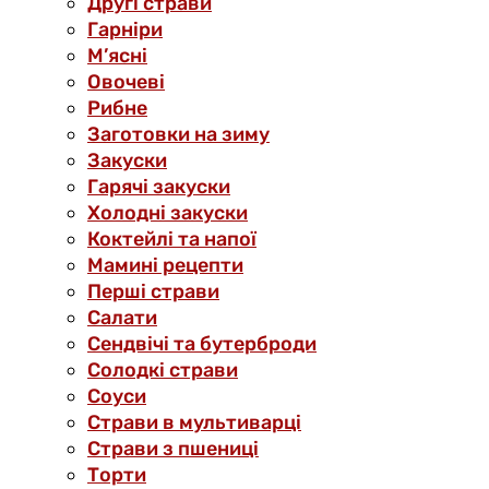
Другі страви
Гарніри
М’ясні
Овочеві
Рибне
Заготовки на зиму
Закуски
Гарячі закуски
Холодні закуски
Коктейлі та напої
Мамині рецепти
Перші страви
Салати
Сендвічі та бутерброди
Солодкі страви
Соуси
Страви в мультиварці
Страви з пшениці
Торти