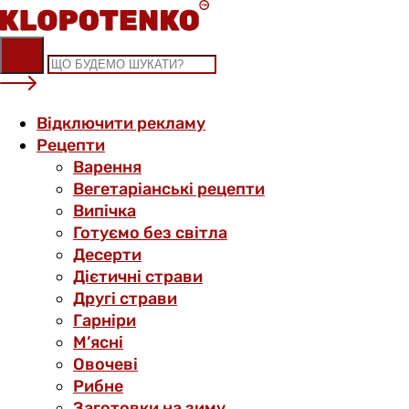
Skip
to
content
Відключити рекламу
Рецепти
Варення
Вегетаріанські рецепти
Випічка
Готуємо без світла
Десерти
Дієтичні страви
Другі страви
Гарніри
М’ясні
Овочеві
Рибне
Заготовки на зиму