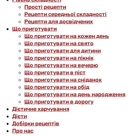
Прості рецепти
Рецепти середньої складності
Рецепти для досвідчених
Що приготувати
Що приготувати на кожен день
Що приготувати на свято
Що приготувати для дитини
Що приготувати на пікнік
Що приготувати на вечерю
Що приготувати в піст
Що приготувати на сніданок
Що приготувати на обід
Що приготувати на день народження
Що приготувати в дорогу
Дієтичне харчування
Дієти
Добірки рецептів
Про нас