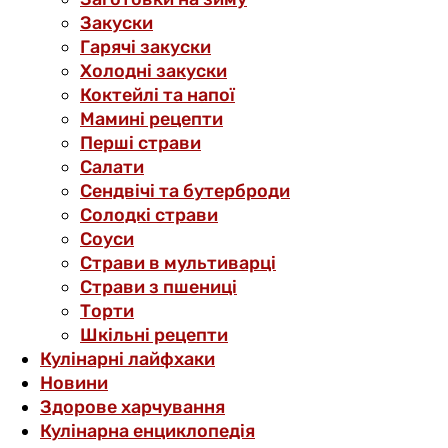
Закуски
Гарячі закуски
Холодні закуски
Коктейлі та напої
Мамині рецепти
Перші страви
Салати
Сендвічі та бутерброди
Солодкі страви
Соуси
Страви в мультиварці
Страви з пшениці
Торти
Шкільні рецепти
Кулінарні лайфхаки
Новини
Здорове харчування
Кулінарна енциклопедія