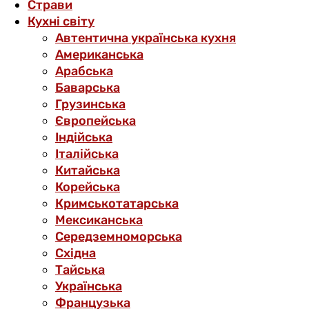
Страви
Кухні світу
Автентична українська кухня
Американська
Арабська
Баварська
Грузинська
Європейська
Індійська
Італійська
Китайська
Корейська
Кримськотатарська
Мексиканська
Середземноморська
Східна
Тайська
Українська
Французька