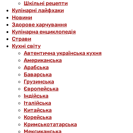
Шкільні рецепти
Кулінарні лайфхаки
Новини
Здорове харчування
Кулінарна енциклопедія
Страви
Кухні світу
Автентична українська кухня
Американська
Арабська
Баварська
Грузинська
Європейська
Індійська
Італійська
Китайська
Корейська
Кримськотатарська
Мексиканська