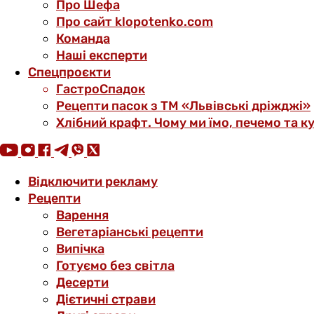
Про Шефа
Про сайт klopotenko.com
Команда
Наші експерти
Спецпроєкти
ГастроСпадок
Рецепти пасок з ТМ «Львівські дріжджі»
Хлібний крафт. Чому ми їмо, печемо та к
Відключити рекламу
Рецепти
Варення
Вегетаріанські рецепти
Випічка
Готуємо без світла
Десерти
Дієтичні страви