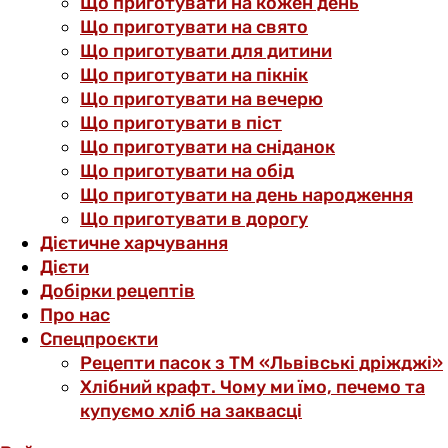
Що приготувати на кожен день
Що приготувати на свято
Що приготувати для дитини
Що приготувати на пікнік
Що приготувати на вечерю
Що приготувати в піст
Що приготувати на сніданок
Що приготувати на обід
Що приготувати на день народження
Що приготувати в дорогу
Дієтичне харчування
Дієти
Добірки рецептів
Про нас
Спецпроєкти
Рецепти пасок з ТМ «Львівські дріжджі»
Хлібний крафт. Чому ми їмо, печемо та
купуємо хліб на заквасці