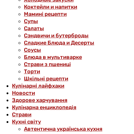
Коктейли и напитки
Мамині рецепти
Супы
Салаты
Сэндвичи и бутерброды
Сладкие Блюда и Десерты
Соусы
Блюда в мультиварке
Страви з пшениці
Торти
Шкільні рецепти
Кулінарні лайфхаки
Новости
Здорове харчування
Кулінарна енциклопедія
Страви
Кухні світу
Автентична українська кухня