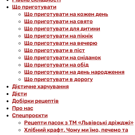
Що приготувати
Що приготувати на кожен день
Що приготувати на свято
Що приготувати для дитини
Що приготувати на пікнік
Що приготувати на вечерю
Що приготувати в піст
Що приготувати на сніданок
Що приготувати на обід
Що приготувати на день народження
Що приготувати в дорогу
Дієтичне харчування
Дієти
Добірки рецептів
Про нас
Спецпроєкти
Рецепти пасок з ТМ «Львівські дріжджі»
Хлібний крафт. Чому ми їмо, печемо та