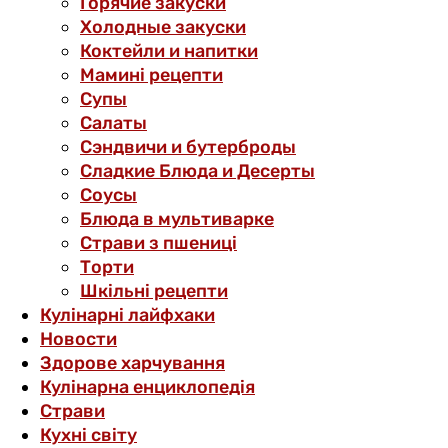
Горячие закуски
Холодные закуски
Коктейли и напитки
Мамині рецепти
Супы
Салаты
Сэндвичи и бутерброды
Сладкие Блюда и Десерты
Соусы
Блюда в мультиварке
Страви з пшениці
Торти
Шкільні рецепти
Кулінарні лайфхаки
Новости
Здорове харчування
Кулінарна енциклопедія
Страви
Кухні світу