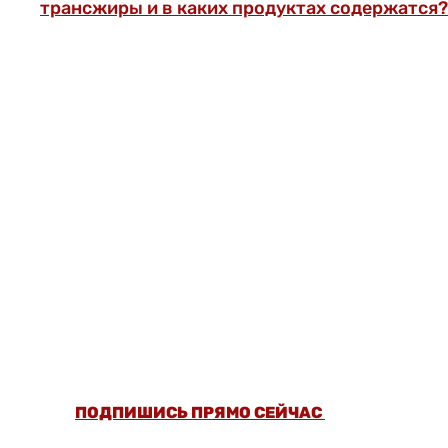
трансжиры и в каких продуктах содержатся?
ОФОРМИ ПОДПИСКУ И СМОТРИ БОЛЬШЕ
5000 СТАТЕЙ И ПРОВЕРЕННЫХ РЕЦЕПТОВ
БЕЗ РЕКЛАМЫ.
ПОДПИШИСЬ ПРЯМО СЕЙЧАС