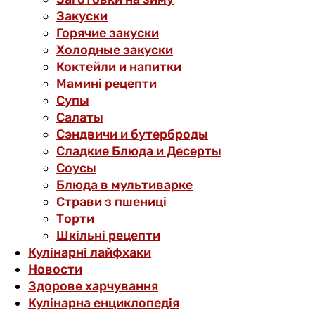
Закуски
Горячие закуски
Холодные закуски
Коктейли и напитки
Мамині рецепти
Супы
Салаты
Сэндвичи и бутерброды
Сладкие Блюда и Десерты
Соусы
Блюда в мультиварке
Страви з пшениці
Торти
Шкільні рецепти
Кулінарні лайфхаки
Новости
Здорове харчування
Кулінарна енциклопедія