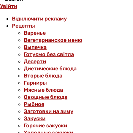
Увійти
Відключити рекламу
Рецепты
Варенье
Вегетарианское меню
Выпечка
Готуємо без світла
Десерти
Диетические блюда
Вторые блюда
Гарниры
Мясные блюда
Овощные блюда
Рыбное
Заготовки на зиму
Закуски
Горячие закуски
Холодные закуски