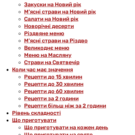
Закуски на Новий рік
М’ясні страви на Новий рік
Салати на Новий рік
Новорічні десерти
Різдвяне меню
М’ясні страви на Різдво
Великоднє меню
Меню на Масляну
Страви на Святвечір
Коли час має значення
Рецепти до 15 хвилин
Рецепти до 30 хвилин
Рецепти до 60 хвилин
Рецепти за 2 години
Рецепти більш ніж за 2 години
Рівень складності
Що приготувати
Що приготувати на кожен день
Що приготувати на свято