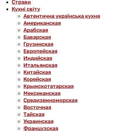
Страви
Кухні світу
Автентична українська кухня
Американская
Арабская
Баварская
Грузинская
Европейская
Индийская
Итальянская
Китайская
Корейская
Крымскотатарская
Мексиканская
Средиземноморская
Восточная
Тайская
Украинская
Французская