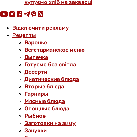
купуємо хліб на заквасці
Відключити рекламу
Рецепты
Варенье
Вегетарианское меню
Выпечка
Готуємо без світла
Десерти
Диетические блюда
Вторые блюда
Гарниры
Мясные блюда
Овощные блюда
Рыбное
Заготовки на зиму
Закуски