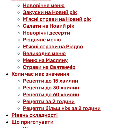
Новорічне меню
Закуски на Новий рік
М’ясні страви на Новий рік
Салати на Новий рік
Новорічні десерти
Різдвяне меню
М’ясні страви на Різдво
Великоднє меню
Меню на Масляну
Страви на Святвечір
Коли час має значення
Рецепти до 15 хвилин
Рецепти до 30 хвилин
Рецепти до 60 хвилин
Рецепти за 2 години
Рецепти більш ніж за 2 години
Рівень складності
Що приготувати