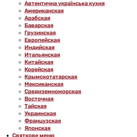
Автентична українська кухня
Американская
Арабская
Баварская
Грузинская
Европейская
Индийская
Итальянская
Китайская
Корейская
Крымскотатарская
Мексиканская
Средиземноморская
Восточная
Тайская
Украинская
Французская
Японская
Святкове меню