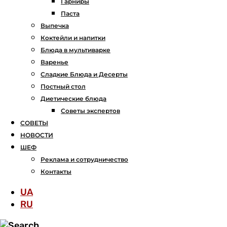
Гарниры
Паста
Выпечка
Коктейли и напитки
Блюда в мультиварке
Варенье
Сладкие Блюда и Десерты
Постный стол
Диетические блюда
Советы экспертов
СОВЕТЫ
НОВОСТИ
ШЕФ
Реклама и сотрудничество
Контакты
UA
RU