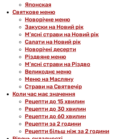
Японская
Святкове меню
Новорічне меню
Закуски на Новий рік
М’ясні страви на Новий рік
Салати на Новий рік
Новорічні десерти
Різдвяне меню
М’ясні страви на Різдво
Великоднє меню
Меню на Масляну
Страви на Святвечір
Коли час має значення
Рецепти до 15 хвилин
Рецепти до 30 хвилин
Рецепти до 60 хвилин
Рецепти за 2 години
Рецепти більш ніж за 2 години
Рівень складності