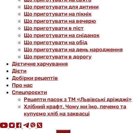
Що приготувати для дитини
Що приготувати на пікнік
Що приготувати на вечерю
Що приготувати в піст
Що приготувати на сніданок
Що приготувати на обід
Що приготувати на день народження
Що приготувати в дорогу
Дієтичне харчування
Дієти
Добірки рецептів
Про нас
Спецпроєкти
Рецепти пасок з ТМ «Львівські дріжджі»
Хлібний крафт. Чому ми їмо, печемо та
купуємо хліб на заквасці