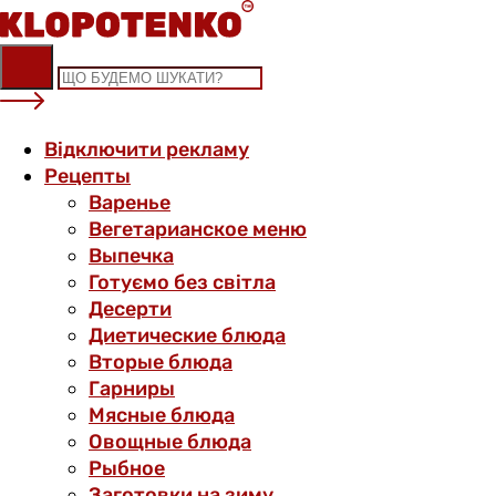
Skip
to
content
Відключити рекламу
Рецепты
Варенье
Вегетарианское меню
Выпечка
Готуємо без світла
Десерти
Диетические блюда
Вторые блюда
Гарниры
Мясные блюда
Овощные блюда
Рыбное
Заготовки на зиму