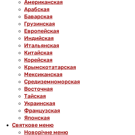
Американская
Арабская
Баварская
Грузинская
Европейская
Индийская
Итальянская
Китайская
Корейская
Крымскотатарская
Мексиканская
Средиземноморская
Восточная
Тайская
Украинская
Французская
Японская
Святкове меню
Новорічне меню