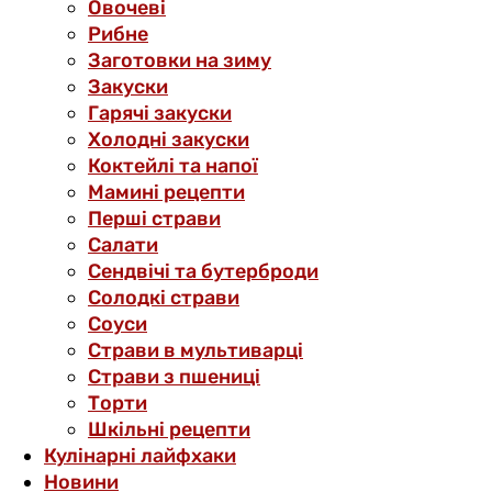
Овочеві
Рибне
Заготовки на зиму
Закуски
Гарячі закуски
Холодні закуски
Коктейлі та напої
Мамині рецепти
Перші страви
Салати
Сендвічі та бутерброди
Солодкі страви
Соуси
Страви в мультиварці
Страви з пшениці
Торти
Шкільні рецепти
Кулінарні лайфхаки
Новини