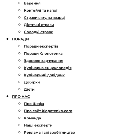
Варення
Коктейлі та напої
Страви в мультиварці
Дієтичні страви
Солодкі страви
ПОРАДИ
Поради експертів
Поради Клопотенка
Здорове харчування
Кулінарна енциклопедія
Кулінарний довідник
Добірки
Дієти
ПРО НАС
Про Шефа
Про сайт klopotenko.com
Команда
Наші експерти
Реклама і співробітництво