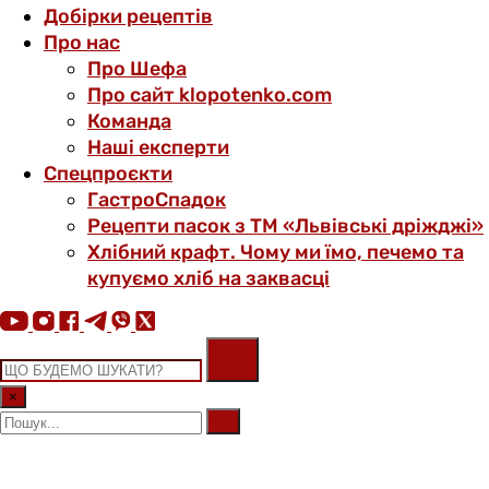
Добірки рецептів
Про нас
Про Шефа
Про сайт klopotenko.com
Команда
Наші експерти
Спецпроєкти
ГастроСпадок
Рецепти пасок з ТМ «Львівські дріжджі»
Хлібний крафт. Чому ми їмо, печемо та
купуємо хліб на заквасці
×