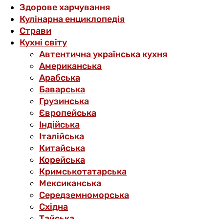
Здорове харчування
Кулінарна енциклопедія
Страви
Кухні світу
Автентична українська кухня
Американська
Арабська
Баварська
Грузинська
Європейська
Індійська
Італійська
Китайська
Корейська
Кримськотатарська
Мексиканська
Середземноморська
Східна
Тайська