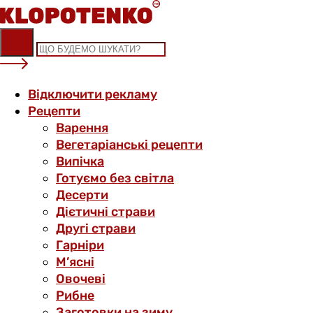
Skip
to
content
Відключити рекламу
Рецепти
Варення
Вегетаріанські рецепти
Випічка
Готуємо без світла
Десерти
Дієтичні страви
Другі страви
Гарніри
М’ясні
Овочеві
Рибне
Заготовки на зиму