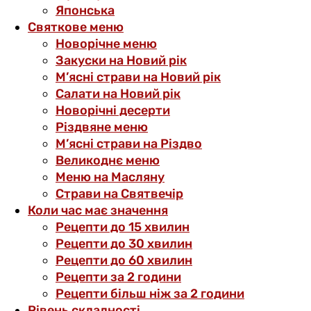
Японська
Святкове меню
Новорічне меню
Закуски на Новий рік
М’ясні страви на Новий рік
Салати на Новий рік
Новорічні десерти
Різдвяне меню
М’ясні страви на Різдво
Великоднє меню
Меню на Масляну
Страви на Святвечір
Коли час має значення
Рецепти до 15 хвилин
Рецепти до 30 хвилин
Рецепти до 60 хвилин
Рецепти за 2 години
Рецепти більш ніж за 2 години
Рівень складності