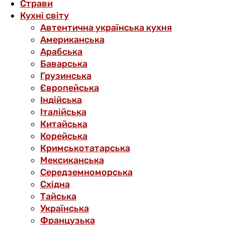
Страви
Кухні світу
Автентична українська кухня
Американська
Арабська
Баварська
Грузинська
Європейська
Індійська
Італійська
Китайська
Корейська
Кримськотатарська
Мексиканська
Середземноморська
Східна
Тайська
Українська
Французька