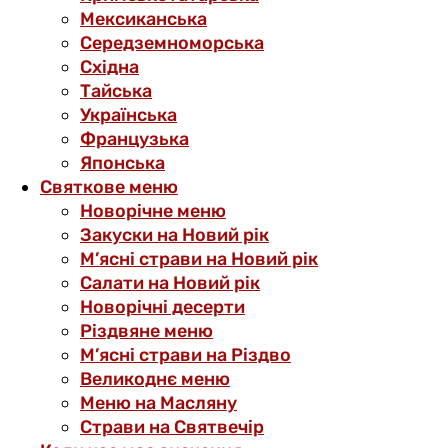
Мексиканська
Середземноморська
Східна
Тайська
Українська
Французька
Японська
Святкове меню
Новорічне меню
Закуски на Новий рік
М’ясні страви на Новий рік
Салати на Новий рік
Новорічні десерти
Різдвяне меню
М’ясні страви на Різдво
Великоднє меню
Меню на Масляну
Страви на Святвечір