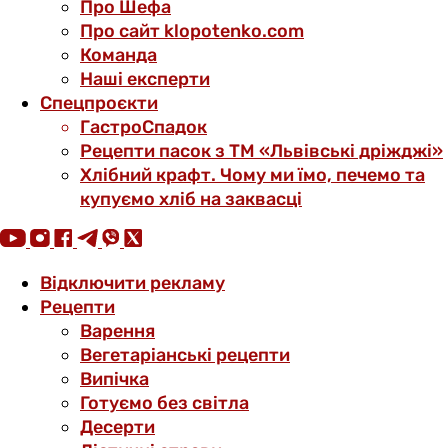
Про Шефа
Про сайт klopotenko.com
Команда
Наші експерти
Спецпроєкти
ГастроСпадок
Рецепти пасок з ТМ «Львівські дріжджі»
Хлібний крафт. Чому ми їмо, печемо та
купуємо хліб на заквасці
Відключити рекламу
Рецепти
Варення
Вегетаріанські рецепти
Випічка
Готуємо без світла
Десерти