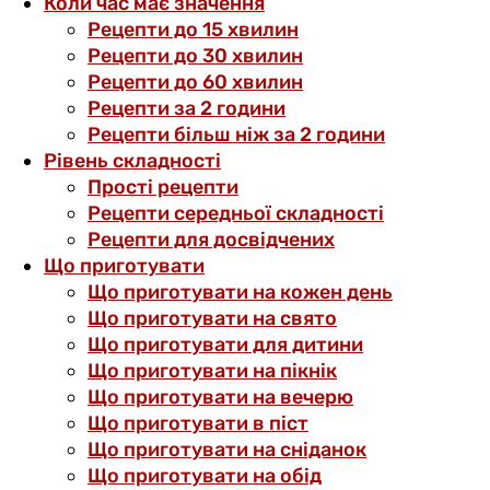
Коли час має значення
Рецепти до 15 хвилин
Рецепти до 30 хвилин
Рецепти до 60 хвилин
Рецепти за 2 години
Рецепти більш ніж за 2 години
Рівень складності
Прості рецепти
Рецепти середньої складності
Рецепти для досвідчених
Що приготувати
Що приготувати на кожен день
Що приготувати на свято
Що приготувати для дитини
Що приготувати на пікнік
Що приготувати на вечерю
Що приготувати в піст
Що приготувати на сніданок
Що приготувати на обід