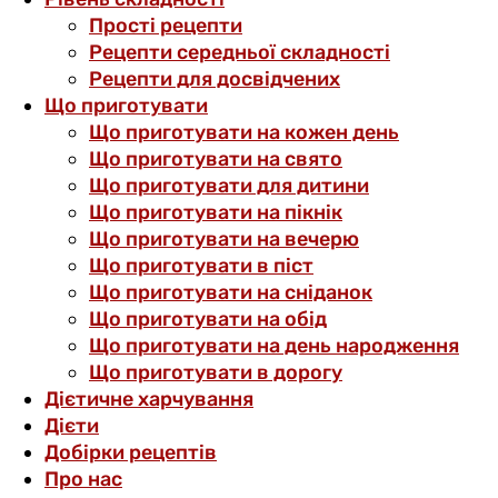
Прості рецепти
Рецепти середньої складності
Рецепти для досвідчених
Що приготувати
Що приготувати на кожен день
Що приготувати на свято
Що приготувати для дитини
Що приготувати на пікнік
Що приготувати на вечерю
Що приготувати в піст
Що приготувати на сніданок
Що приготувати на обід
Що приготувати на день народження
Що приготувати в дорогу
Дієтичне харчування
Дієти
Добірки рецептів
Про нас