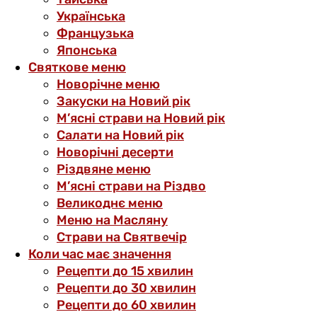
Українська
Французька
Японська
Святкове меню
Новорічне меню
Закуски на Новий рік
М’ясні страви на Новий рік
Салати на Новий рік
Новорічні десерти
Різдвяне меню
М’ясні страви на Різдво
Великоднє меню
Меню на Масляну
Страви на Святвечір
Коли час має значення
Рецепти до 15 хвилин
Рецепти до 30 хвилин
Рецепти до 60 хвилин