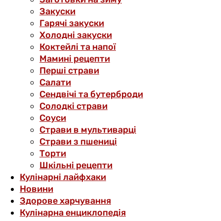
Закуски
Гарячі закуски
Холодні закуски
Коктейлі та напої
Мамині рецепти
Перші страви
Салати
Сендвічі та бутерброди
Солодкі страви
Соуси
Страви в мультиварці
Страви з пшениці
Торти
Шкільні рецепти
Кулінарні лайфхаки
Новини
Здорове харчування
Кулінарна енциклопедія