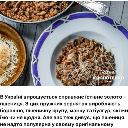
В Україні вирощується справжнє їстівне золото –
пшениця. З цих пружних зерняток виробляють
борошно, пшеничну крупу, манку та булгур, які ми
їмо чи не щодня. Але вас теж дивує, що пшениця
не надто популярна у своєму оригінальному