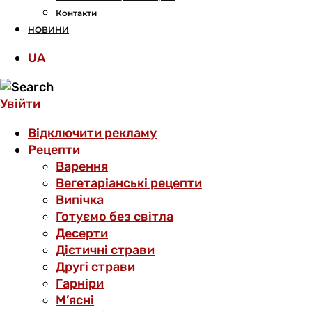
Контакти
НОВИНИ
UA
Увійти
Відключити рекламу
Рецепти
Варення
Вегетаріанські рецепти
Випічка
Готуємо без світла
Десерти
Дієтичні страви
Другі страви
Гарніри
М’ясні