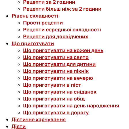
Рецепти за 2 години
Рецепти більш ніж за 2 години
Рівень складності
Прості рецепти
Рецепти середньої складності
Рецепти для досвідчених
Що приготувати
Що приготувати на кожен день
Що приготувати на свято
Що приготувати для дитини
Що приготувати на пікнік
Що приготувати на вечерю
Що приготувати в піст
Що приготувати на сніданок
Що приготувати на обід
Що приготувати на день народження
Що приготувати в дорогу
Дієтичне харчування
Дієти