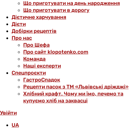
Що приготувати на день народження
Що приготувати в дорогу
Дієтичне харчування
Дієти
Добірки рецептів
Про нас
Про Шефа
Про сайт klopotenko.com
Команда
Наші експерти
Спецпроєкти
ГастроСпадок
Рецепти пасок з ТМ «Львівські дріжджі»
Хлібний крафт. Чому ми їмо, печемо та
купуємо хліб на заквасці
Увійти
UA