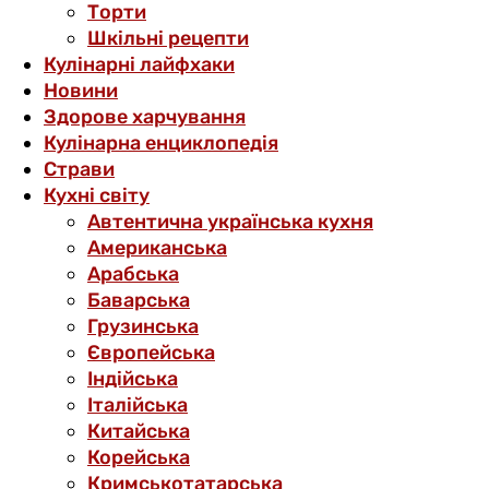
Торти
Шкільні рецепти
Кулінарні лайфхаки
Новини
Здорове харчування
Кулінарна енциклопедія
Страви
Кухні світу
Автентична українська кухня
Американська
Арабська
Баварська
Грузинська
Європейська
Індійська
Італійська
Китайська
Корейська
Кримськотатарська