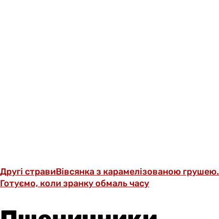
Другі страви
Вівсянка з карамелізованою грушею.
Готуємо, коли зранку обмаль часу
Пшеничники