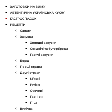
ЗАГОТОВКИ НА ЗИМУ
АВТЕНТИЧНА УКРАЇНСЬКА КУХНЯ
ГАСТРОСПАДОК
РЕЦЕПТИ
Салати
Закуски
Холодні закуски
Сендвічі та бутерброди
Гарячі закуски
Борщ
Перші страви
Другі страви
М’ясні
Рибне
Овочеві
Гарніри
Піца
Випічка