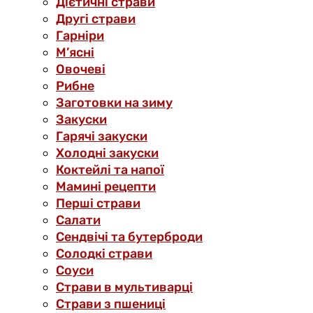
Дієтичні страви
Другі страви
Гарніри
М’ясні
Овочеві
Рибне
Заготовки на зиму
Закуски
Гарячі закуски
Холодні закуски
Коктейлі та напої
Мамині рецепти
Перші страви
Салати
Сендвічі та бутерброди
Солодкі страви
Соуси
Страви в мультиварці
Страви з пшениці