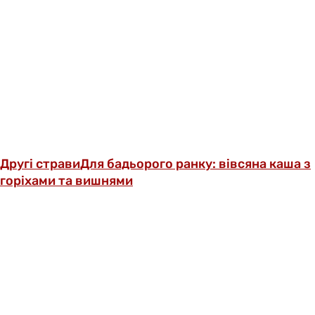
Другі страви
Для бадьорого ранку: вівсяна каша з
горіхами та вишнями