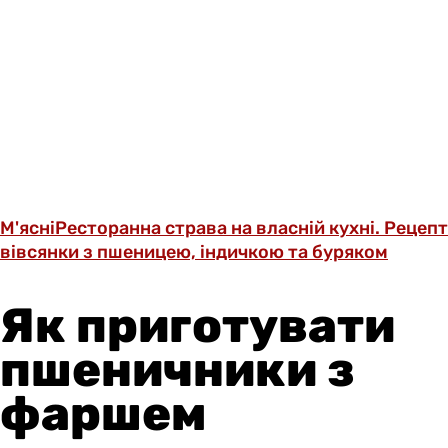
М'ясні
Ресторанна страва на власній кухні. Рецепт
вівсянки з пшеницею, індичкою та буряком
Як приготувати
пшеничники з
фаршем