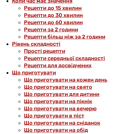
Коли час має значення
Рецепти до 15 хвилин
Рецепти до 30 хвилин
Рецепти до 60 хвилин
Рецепти за 2 години
Рецепти більш ніж за 2 години
Рівень складності
Прості рецепти
Рецепти середньої складності
Рецепти для досвідчених
Що приготувати
Що приготувати на кожен день
Що приготувати на свято
Що приготувати для дитини
Що приготувати на пікнік
Що приготувати на вечерю
Що приготувати в піст
Що приготувати на сніданок
Що приготувати на обід