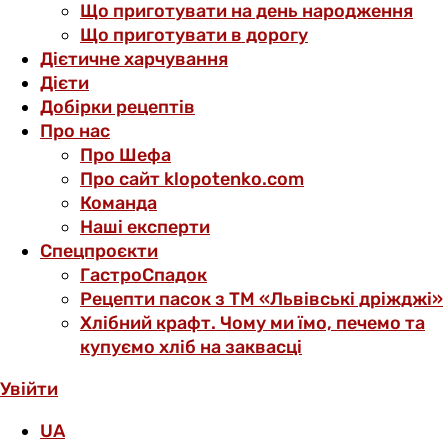
Що приготувати на день народження
Що приготувати в дорогу
Дієтичне харчування
Дієти
Добірки рецептів
Про нас
Про Шефа
Про сайт klopotenko.com
Команда
Наші експерти
Спецпроєкти
ГастроСпадок
Рецепти пасок з ТМ «Львівські дріжджі»
Хлібний крафт. Чому ми їмо, печемо та
купуємо хліб на заквасці
Увійти
UA