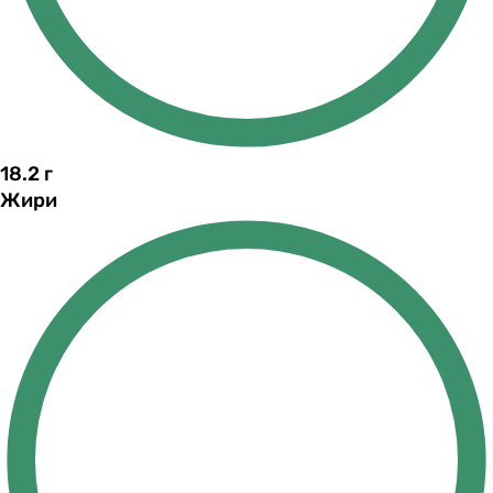
18.2
г
Жири