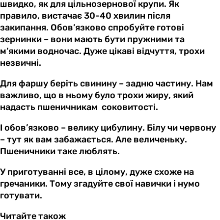
швидко, як для цільнозернової крупи. Як
правило, вистачає 30-40 хвилин після
закипання. Обов’язково спробуйте готові
зернинки – вони мають бути пружними та
м’якими водночас. Дуже цікаві відчуття, трохи
незвичні.
Для фаршу беріть свинину – задню частину. Нам
важливо, що в ньому було трохи жиру, який
надасть пшеничникам соковитості.
І обов’язково – велику цибулину. Білу чи червону
– тут як вам забажається. Але величеньку.
Пшеничники таке люблять.
У приготуванні все, в цілому, дуже схоже на
гречаники. Тому згадуйте свої навички і нумо
готувати.
Читайте також