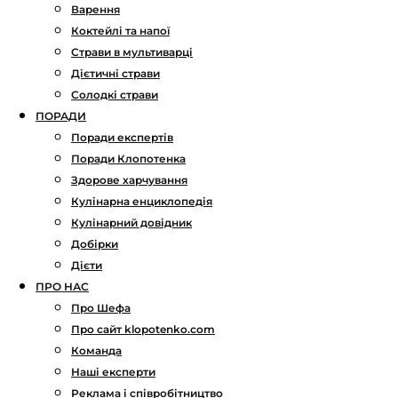
Варення
Коктейлі та напої
Страви в мультиварці
Дієтичні страви
Солодкі страви
ПОРАДИ
Поради експертів
Поради Клопотенка
Здорове харчування
Кулінарна енциклопедія
Кулінарний довідник
Добірки
Дієти
ПРО НАС
Про Шефа
Про сайт klopotenko.com
Команда
Наші експерти
Реклама і співробітництво