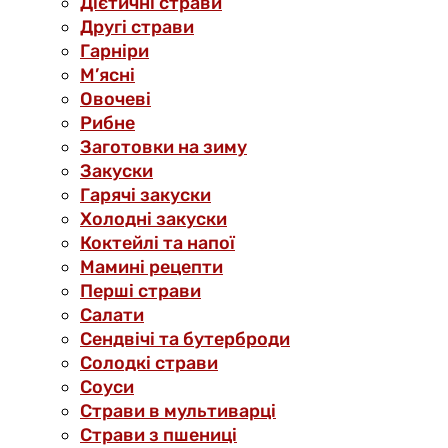
Дієтичні страви
Другі страви
Гарніри
М’ясні
Овочеві
Рибне
Заготовки на зиму
Закуски
Гарячі закуски
Холодні закуски
Коктейлі та напої
Мамині рецепти
Перші страви
Салати
Сендвічі та бутерброди
Солодкі страви
Соуси
Страви в мультиварці
Страви з пшениці