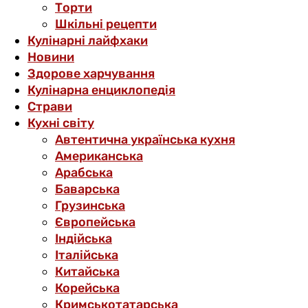
Торти
Шкільні рецепти
Кулінарні лайфхаки
Новини
Здорове харчування
Кулінарна енциклопедія
Страви
Кухні світу
Автентична українська кухня
Американська
Арабська
Баварська
Грузинська
Європейська
Індійська
Італійська
Китайська
Корейська
Кримськотатарська