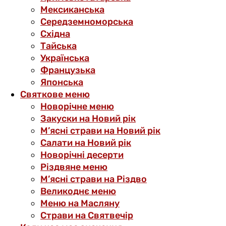
Мексиканська
Середземноморська
Східна
Тайська
Українська
Французька
Японська
Святкове меню
Новорічне меню
Закуски на Новий рік
М’ясні страви на Новий рік
Салати на Новий рік
Новорічні десерти
Різдвяне меню
М’ясні страви на Різдво
Великоднє меню
Меню на Масляну
Страви на Святвечір