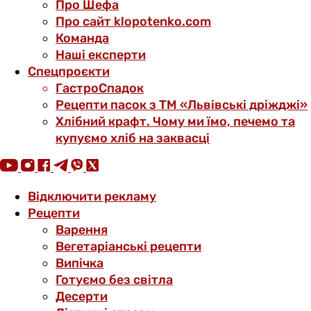
Про Шефа
Про сайт klopotenko.com
Команда
Наші експерти
Спецпроєкти
ГастроСпадок
Рецепти пасок з ТМ «Львівські дріжджі»
Хлібний крафт. Чому ми їмо, печемо та
купуємо хліб на заквасці
Відключити рекламу
Рецепти
Варення
Вегетаріанські рецепти
Випічка
Готуємо без світла
Десерти