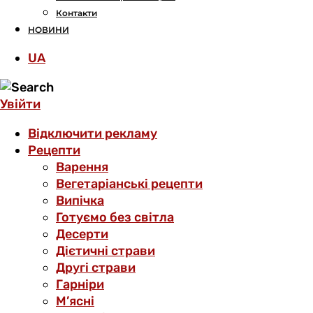
Контакти
НОВИНИ
UA
Увійти
Відключити рекламу
Рецепти
Варення
Вегетаріанські рецепти
Випічка
Готуємо без світла
Десерти
Дієтичні страви
Другі страви
Гарніри
М’ясні