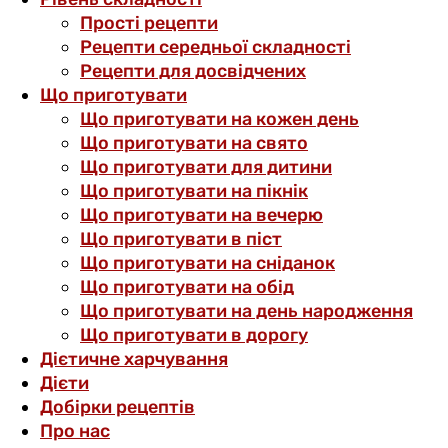
Прості рецепти
Рецепти середньої складності
Рецепти для досвідчених
Що приготувати
Що приготувати на кожен день
Що приготувати на свято
Що приготувати для дитини
Що приготувати на пікнік
Що приготувати на вечерю
Що приготувати в піст
Що приготувати на сніданок
Що приготувати на обід
Що приготувати на день народження
Що приготувати в дорогу
Дієтичне харчування
Дієти
Добірки рецептів
Про нас