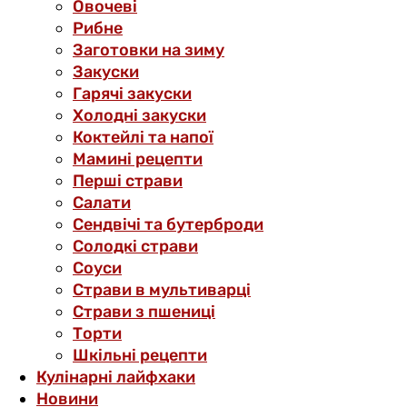
Овочеві
Рибне
Заготовки на зиму
Закуски
Гарячі закуски
Холодні закуски
Коктейлі та напої
Мамині рецепти
Перші страви
Салати
Сендвічі та бутерброди
Солодкі страви
Соуси
Страви в мультиварці
Страви з пшениці
Торти
Шкільні рецепти
Кулінарні лайфхаки
Новини