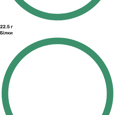
22.5
г
Білки