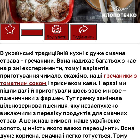
Зберегти
Оцінити
Друкувати
Поділитись
В українські традиційній кухні є дуже смачна
страва – гречаники. Вона надихає багатьох з нас
на різні експерименти, тому і варіантів
приготування чимало, скажімо, наші
гречаники з
томатним соком
і присмаком кави. Наразі ми
пішли далі й приготували щось зовсім нове –
пшеничники з фаршем. Тут гречку замінила
цільнозернова пшениця, яку незаслужено
виключили з переліку продуктів для смачних
страв. А це ж наш символ, наше українське
золото, цінність якого важко переоцінити. Вона
дуже корисна, смачна і легко готується. Тому