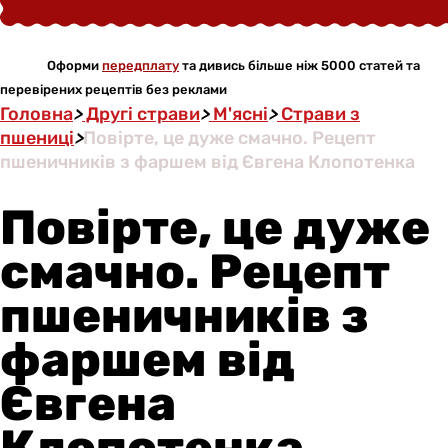
Оформи
передплату
та дивись більше ніж 5000 статей та
перевірених рецептів без реклами
Головна
>
Другі страви
>
М'ясні
>
Страви з
пшениці
>
Повірте, це дуже смачно. Рецепт
пшеничників з фаршем від Євгена Клопотенка
Повірте, це дуже
смачно. Рецепт
пшеничників з
фаршем від
Євгена
Клопотенка