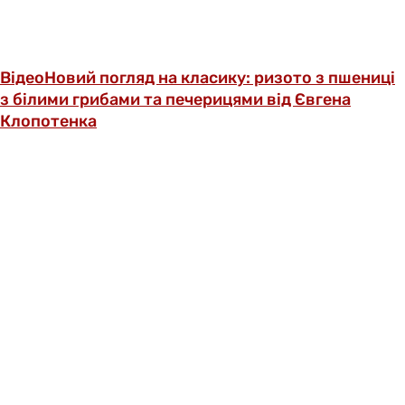
Відео
Новий погляд на класику: ризото з пшениці
з білими грибами та печерицями від Євгена
Клопотенка