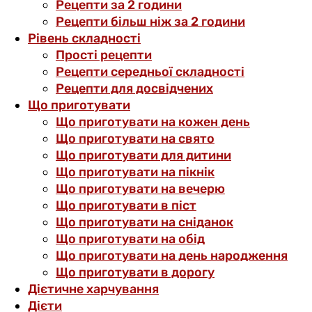
Рецепти за 2 години
Рецепти більш ніж за 2 години
Рівень складності
Прості рецепти
Рецепти середньої складності
Рецепти для досвідчених
Що приготувати
Що приготувати на кожен день
Що приготувати на свято
Що приготувати для дитини
Що приготувати на пікнік
Що приготувати на вечерю
Що приготувати в піст
Що приготувати на сніданок
Що приготувати на обід
Що приготувати на день народження
Що приготувати в дорогу
Дієтичне харчування
Дієти