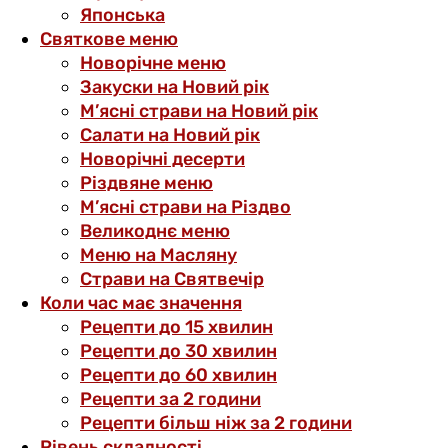
Японська
Святкове меню
Новорічне меню
Закуски на Новий рік
М’ясні страви на Новий рік
Салати на Новий рік
Новорічні десерти
Різдвяне меню
М’ясні страви на Різдво
Великоднє меню
Меню на Масляну
Страви на Святвечір
Коли час має значення
Рецепти до 15 хвилин
Рецепти до 30 хвилин
Рецепти до 60 хвилин
Рецепти за 2 години
Рецепти більш ніж за 2 години
Рівень складності