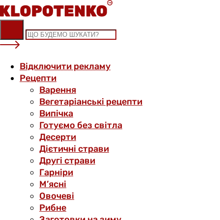
Skip
to
content
Відключити рекламу
Рецепти
Варення
Вегетаріанські рецепти
Випічка
Готуємо без світла
Десерти
Дієтичні страви
Другі страви
Гарніри
М’ясні
Овочеві
Рибне
Заготовки на зиму