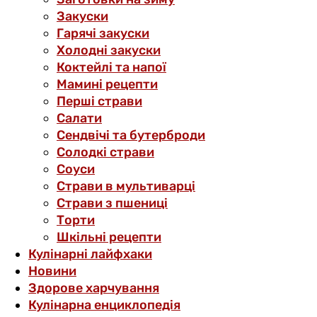
Закуски
Гарячі закуски
Холодні закуски
Коктейлі та напої
Мамині рецепти
Перші страви
Салати
Сендвічі та бутерброди
Солодкі страви
Соуси
Страви в мультиварці
Страви з пшениці
Торти
Шкільні рецепти
Кулінарні лайфхаки
Новини
Здорове харчування
Кулінарна енциклопедія