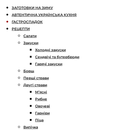
ЗАГОТОВКИ НА ЗИМУ
АВТЕНТИЧНА УКРАЇНСЬКА КУХНЯ
ГАСТРОСПАДОК
РЕЦЕПТИ
Салати
Закуски
Холодні закуски
Сендвічі та бутерброди
Гарячі закуски
Борщ
Перші страви
Другі страви
М’ясні
Рибне
Овочеві
Гарніри
Піца
Випічка