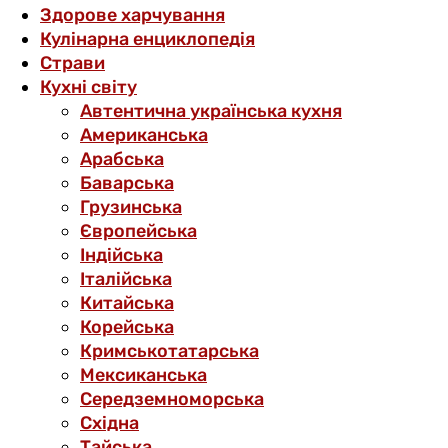
Здорове харчування
Кулінарна енциклопедія
Страви
Кухні світу
Автентична українська кухня
Американська
Арабська
Баварська
Грузинська
Європейська
Індійська
Італійська
Китайська
Корейська
Кримськотатарська
Мексиканська
Середземноморська
Східна
Тайська