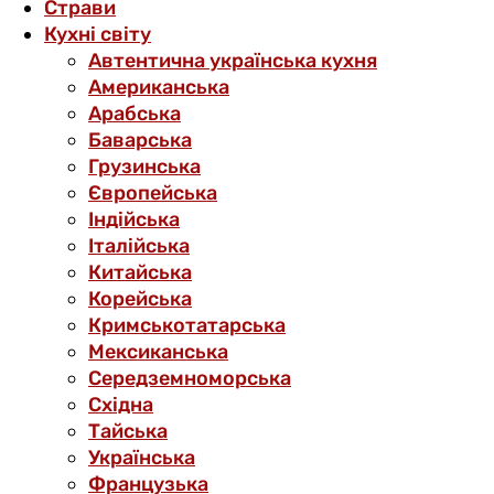
Страви
Кухні світу
Автентична українська кухня
Американська
Арабська
Баварська
Грузинська
Європейська
Індійська
Італійська
Китайська
Корейська
Кримськотатарська
Мексиканська
Середземноморська
Східна
Тайська
Українська
Французька