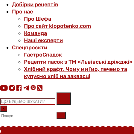
Добірки рецептів
Про нас
Про Шефа
Про сайт klopotenko.com
Команда
Наші експерти
Спецпроєкти
ГастроСпадок
Рецепти пасок з ТМ «Львівські дріжджі»
Хлібний крафт. Чому ми їмо, печемо та
купуємо хліб на заквасці
×