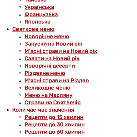
Українська
Французька
Японська
Святкове меню
Новорічне меню
Закуски на Новий рік
М’ясні страви на Новий рік
Салати на Новий рік
Новорічні десерти
Різдвяне меню
М’ясні страви на Різдво
Великоднє меню
Меню на Масляну
Страви на Святвечір
Коли час має значення
Рецепти до 15 хвилин
Рецепти до 30 хвилин
Рецепти до 60 хвилин