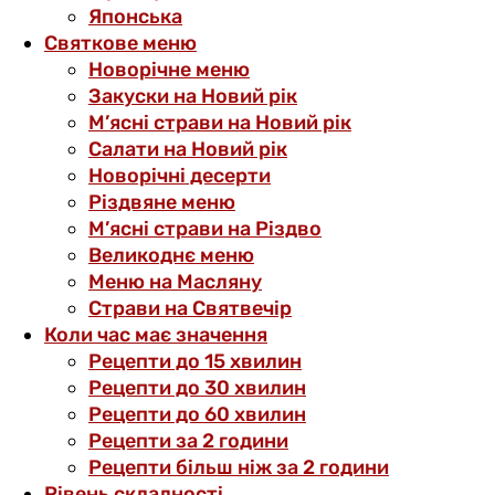
Японська
Святкове меню
Новорічне меню
Закуски на Новий рік
М’ясні страви на Новий рік
Салати на Новий рік
Новорічні десерти
Різдвяне меню
М’ясні страви на Різдво
Великоднє меню
Меню на Масляну
Страви на Святвечір
Коли час має значення
Рецепти до 15 хвилин
Рецепти до 30 хвилин
Рецепти до 60 хвилин
Рецепти за 2 години
Рецепти більш ніж за 2 години
Рівень складності