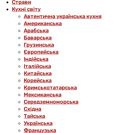
Страви
Кухні світу
Автентична українська кухня
Американська
Арабська
Баварська
Грузинська
Європейська
Індійська
Італійська
Китайська
Корейська
Кримськотатарська
Мексиканська
Середземноморська
Східна
Тайська
Українська
Французька