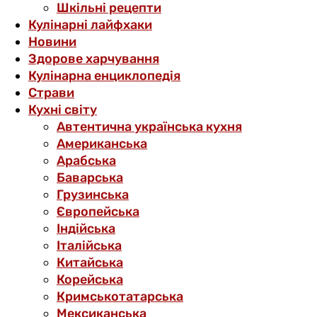
Шкільні рецепти
Кулінарні лайфхаки
Новини
Здорове харчування
Кулінарна енциклопедія
Страви
Кухні світу
Автентична українська кухня
Американська
Арабська
Баварська
Грузинська
Європейська
Індійська
Італійська
Китайська
Корейська
Кримськотатарська
Мексиканська