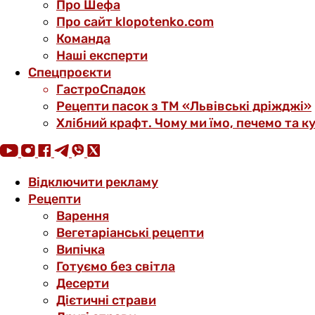
Про Шефа
Про сайт klopotenko.com
Команда
Наші експерти
Спецпроєкти
ГастроСпадок
Рецепти пасок з ТМ «Львівські дріжджі»
Хлібний крафт. Чому ми їмо, печемо та к
Відключити рекламу
Рецепти
Варення
Вегетаріанські рецепти
Випічка
Готуємо без світла
Десерти
Дієтичні страви