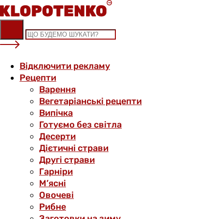
Skip
to
content
Відключити рекламу
Рецепти
Варення
Вегетаріанські рецепти
Випічка
Готуємо без світла
Десерти
Дієтичні страви
Другі страви
Гарніри
М’ясні
Овочеві
Рибне
Заготовки на зиму