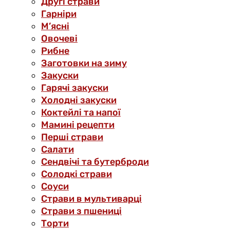
Другі страви
Гарніри
М’ясні
Овочеві
Рибне
Заготовки на зиму
Закуски
Гарячі закуски
Холодні закуски
Коктейлі та напої
Мамині рецепти
Перші страви
Салати
Сендвічі та бутерброди
Солодкі страви
Соуси
Страви в мультиварці
Страви з пшениці
Торти