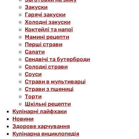
Закуски
Гарячі закуски
Холодні закуски
Коктейлі та напої
Мамині рецепти
Перші страви
Салати
Сендвічі та бутерброди
Солодкі страви
Соуси
Страви в мультиварці
Страви з пшениці
Торти
Шкільні рецепти
Кулінарні лайфхаки
Новини
Здорове харчування
Кулінарна енциклопедія