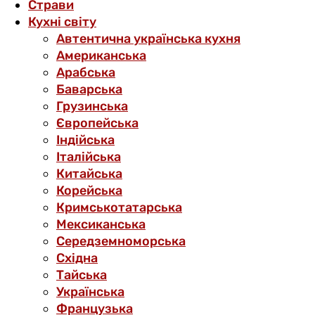
Страви
Кухні світу
Автентична українська кухня
Американська
Арабська
Баварська
Грузинська
Європейська
Індійська
Італійська
Китайська
Корейська
Кримськотатарська
Мексиканська
Середземноморська
Східна
Тайська
Українська
Французька