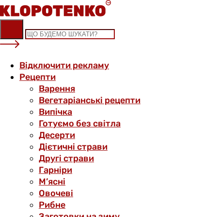
Skip
to
content
Відключити рекламу
Рецепти
Варення
Вегетаріанські рецепти
Випічка
Готуємо без світла
Десерти
Дієтичні страви
Другі страви
Гарніри
М’ясні
Овочеві
Рибне
Заготовки на зиму