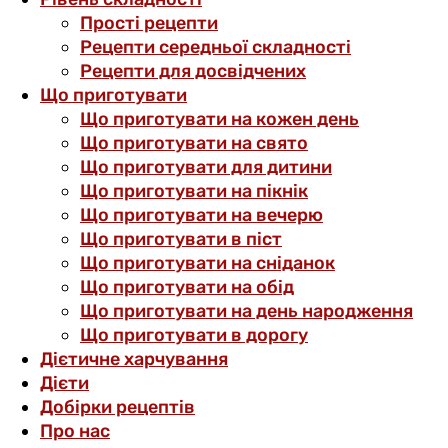
Прості рецепти
Рецепти середньої складності
Рецепти для досвідчених
Що приготувати
Що приготувати на кожен день
Що приготувати на свято
Що приготувати для дитини
Що приготувати на пікнік
Що приготувати на вечерю
Що приготувати в піст
Що приготувати на сніданок
Що приготувати на обід
Що приготувати на день народження
Що приготувати в дорогу
Дієтичне харчування
Дієти
Добірки рецептів
Про нас