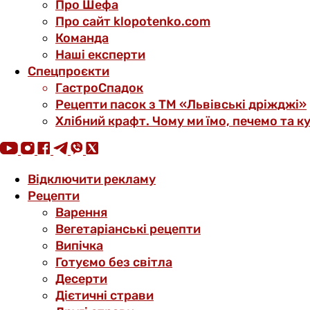
Про Шефа
Про сайт klopotenko.com
Команда
Наші експерти
Спецпроєкти
ГастроСпадок
Рецепти пасок з ТМ «Львівські дріжджі»
Хлібний крафт. Чому ми їмо, печемо та к
Відключити рекламу
Рецепти
Варення
Вегетаріанські рецепти
Випічка
Готуємо без світла
Десерти
Дієтичні страви