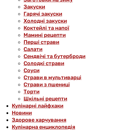
Закуски
Гарячі закуски
Холодні закуски
Коктейлі та напої
Мамині рецепти
Перші страви
Салати
Сендвічі та бутерброди
Солодкі страви
Соуси
Страви в мультиварці
Страви з пшениці
Торти
Шкільні рецепти
Кулінарні лайфхаки
Новини
Здорове харчування
Кулінарна енциклопедія