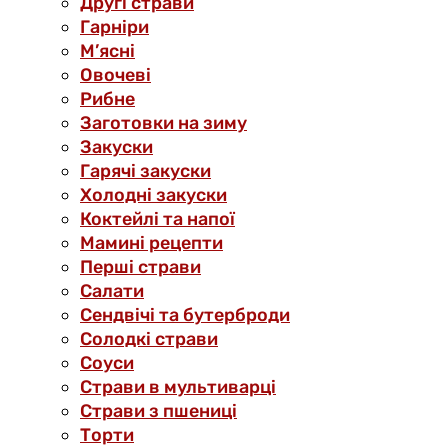
Другі страви
Гарніри
М’ясні
Овочеві
Рибне
Заготовки на зиму
Закуски
Гарячі закуски
Холодні закуски
Коктейлі та напої
Мамині рецепти
Перші страви
Салати
Сендвічі та бутерброди
Солодкі страви
Соуси
Страви в мультиварці
Страви з пшениці
Торти