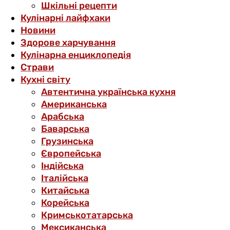
Шкільні рецепти
Кулінарні лайфхаки
Новини
Здорове харчування
Кулінарна енциклопедія
Страви
Кухні світу
Автентична українська кухня
Американська
Арабська
Баварська
Грузинська
Європейська
Індійська
Італійська
Китайська
Корейська
Кримськотатарська
Мексиканська