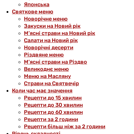
Японська
Святкове меню
Новорічне меню
Закуски на Новий рік
М’ясні страви на Новий рік
Салати на Новий рік
Новорічні десерти
Різдвяне меню
М’ясні страви на Різдво
Великоднє меню
Меню на Масляну
Страви на Святвечір
Коли час має значення
Рецепти до 15 хвилин
Рецепти до 30 хвилин
Рецепти до 60 хвилин
Рецепти за 2 години
Рецепти більш ніж за 2 години
Рівень складності