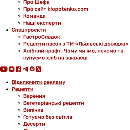
Про Шефа
Про сайт klopotenko.com
Команда
Наші експерти
Спецпроєкти
ГастроСпадок
Рецепти пасок з ТМ «Львівські дріжджі»
Хлібний крафт. Чому ми їмо, печемо та
купуємо хліб на заквасці
Відключити рекламу
Рецепти
Варення
Вегетаріанські рецепти
Випічка
Готуємо без світла
Десерти