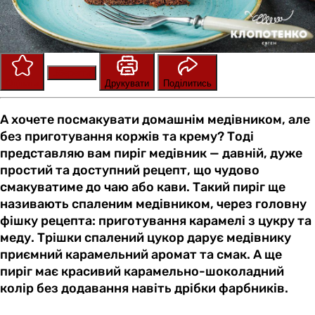
Зберегти
Оцінити
Друкувати
Поділитись
А хочете посмакувати домашнім медівником, але
без приготування коржів та крему? Тоді
представляю вам пиріг медівник — давній, дуже
простий та доступний рецепт, що чудово
смакуватиме до чаю або кави. Такий пиріг ще
називають спаленим медівником, через головну
фішку рецепта: приготування карамелі з цукру та
меду. Трішки спалений цукор дарує медівнику
приємний карамельний аромат та смак. А ще
пиріг має красивий карамельно-шоколадний
колір без додавання навіть дрібки фарбників.