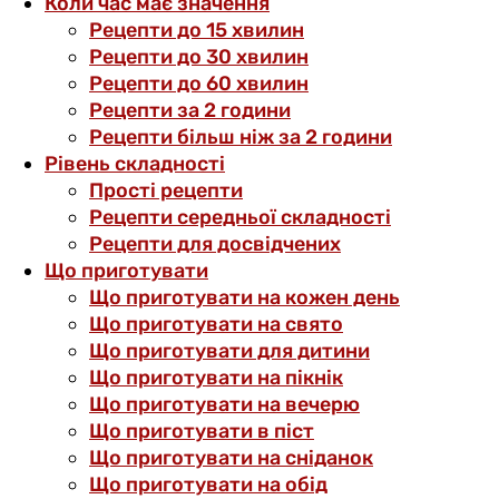
Коли час має значення
Рецепти до 15 хвилин
Рецепти до 30 хвилин
Рецепти до 60 хвилин
Рецепти за 2 години
Рецепти більш ніж за 2 години
Рівень складності
Прості рецепти
Рецепти середньої складності
Рецепти для досвідчених
Що приготувати
Що приготувати на кожен день
Що приготувати на свято
Що приготувати для дитини
Що приготувати на пікнік
Що приготувати на вечерю
Що приготувати в піст
Що приготувати на сніданок
Що приготувати на обід