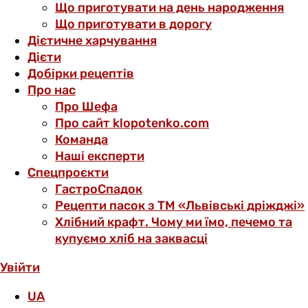
Що приготувати на день народження
Що приготувати в дорогу
Дієтичне харчування
Дієти
Добірки рецептів
Про нас
Про Шефа
Про сайт klopotenko.com
Команда
Наші експерти
Спецпроєкти
ГастроСпадок
Рецепти пасок з ТМ «Львівські дріжджі»
Хлібний крафт. Чому ми їмо, печемо та
купуємо хліб на заквасці
Увійти
UA