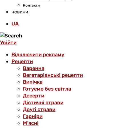
Контакти
НОВИНИ
UA
Увійти
Відключити рекламу
Рецепти
Варення
Вегетаріанські рецепти
Випічка
Готуємо без світла
Десерти
Дієтичні страви
Другі страви
Гарніри
М’ясні