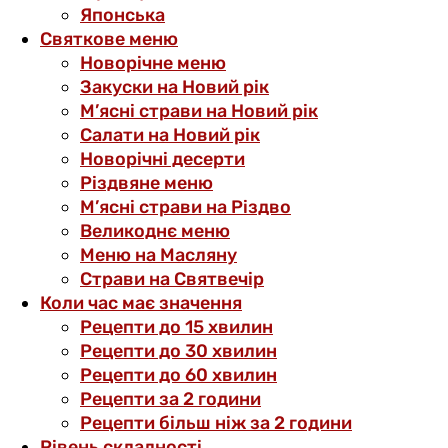
Японська
Святкове меню
Новорічне меню
Закуски на Новий рік
М’ясні страви на Новий рік
Салати на Новий рік
Новорічні десерти
Різдвяне меню
М’ясні страви на Різдво
Великоднє меню
Меню на Масляну
Страви на Святвечір
Коли час має значення
Рецепти до 15 хвилин
Рецепти до 30 хвилин
Рецепти до 60 хвилин
Рецепти за 2 години
Рецепти більш ніж за 2 години
Рівень складності