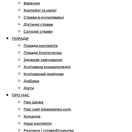
Варення
Коктейлі та напої
Страви в мультиварці
Дієтичні страви
Солодкі страви
ПОРАДИ
Поради експертів
Поради Клопотенка
Здорове харчування
Кулінарна енциклопедія
Кулінарний довідник
Добірки
Дієти
ПРО НАС
Про Шефа
Про сайт klopotenko.com
Команда
Наші експерти
Реклама і співробітництво