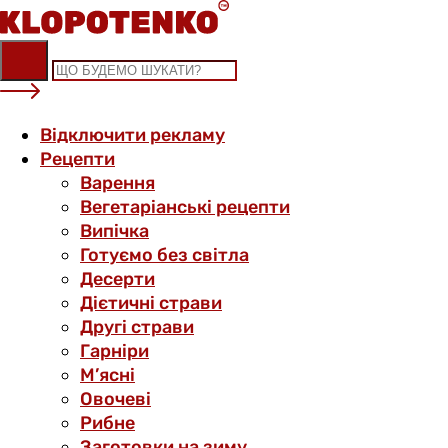
Skip
to
content
Відключити рекламу
Рецепти
Варення
Вегетаріанські рецепти
Випічка
Готуємо без світла
Десерти
Дієтичні страви
Другі страви
Гарніри
М’ясні
Овочеві
Рибне
Заготовки на зиму