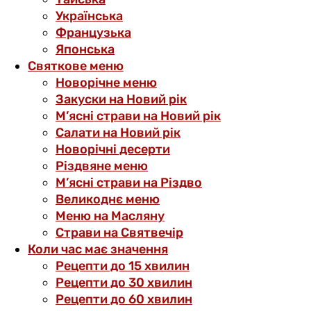
Українська
Французька
Японська
Святкове меню
Новорічне меню
Закуски на Новий рік
М’ясні страви на Новий рік
Салати на Новий рік
Новорічні десерти
Різдвяне меню
М’ясні страви на Різдво
Великоднє меню
Меню на Масляну
Страви на Святвечір
Коли час має значення
Рецепти до 15 хвилин
Рецепти до 30 хвилин
Рецепти до 60 хвилин