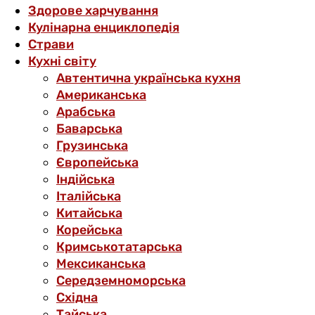
Здорове харчування
Кулінарна енциклопедія
Страви
Кухні світу
Автентична українська кухня
Американська
Арабська
Баварська
Грузинська
Європейська
Індійська
Італійська
Китайська
Корейська
Кримськотатарська
Мексиканська
Середземноморська
Східна
Тайська