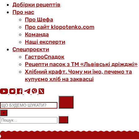
Добірки рецептів
Про нас
Про Шефа
Про сайт klopotenko.com
Команда
Наші експерти
Спецпроєкти
ГастроСпадок
Рецепти пасок з ТМ «Львівські дріжджі»
Хлібний крафт. Чому ми їмо, печемо та
купуємо хліб на заквасці
×