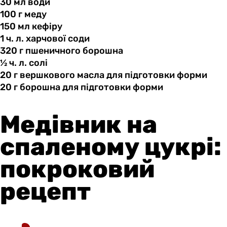
30 мл
води
100 г
меду
150 мл
кефіру
1 ч.
л.
харчової соди
320 г
пшеничного
борошна
½ ч.
л.
солі
20 г
вершкового
масла для підготовки форми
20 г
борошна
для підготовки форми
Медівник на
спаленому цукрі:
покроковий
рецепт