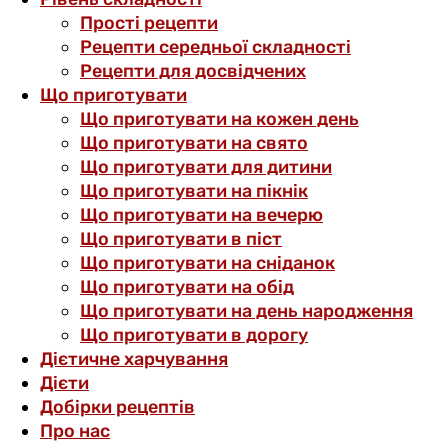
Прості рецепти
Рецепти середньої складності
Рецепти для досвідчених
Що приготувати
Що приготувати на кожен день
Що приготувати на свято
Що приготувати для дитини
Що приготувати на пікнік
Що приготувати на вечерю
Що приготувати в піст
Що приготувати на сніданок
Що приготувати на обід
Що приготувати на день народження
Що приготувати в дорогу
Дієтичне харчування
Дієти
Добірки рецептів
Про нас