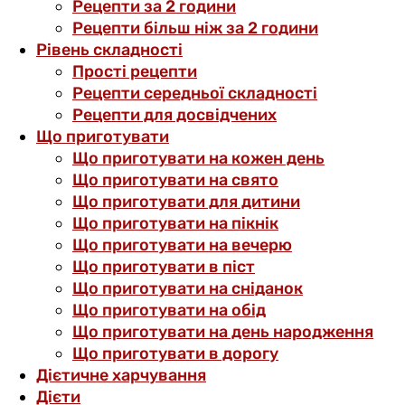
Рецепти за 2 години
Рецепти більш ніж за 2 години
Рівень складності
Прості рецепти
Рецепти середньої складності
Рецепти для досвідчених
Що приготувати
Що приготувати на кожен день
Що приготувати на свято
Що приготувати для дитини
Що приготувати на пікнік
Що приготувати на вечерю
Що приготувати в піст
Що приготувати на сніданок
Що приготувати на обід
Що приготувати на день народження
Що приготувати в дорогу
Дієтичне харчування
Дієти