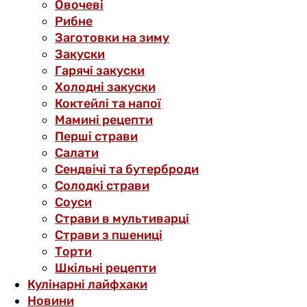
Овочеві
Рибне
Заготовки на зиму
Закуски
Гарячі закуски
Холодні закуски
Коктейлі та напої
Мамині рецепти
Перші страви
Салати
Сендвічі та бутерброди
Солодкі страви
Соуси
Страви в мультиварці
Страви з пшениці
Торти
Шкільні рецепти
Кулінарні лайфхаки
Новини