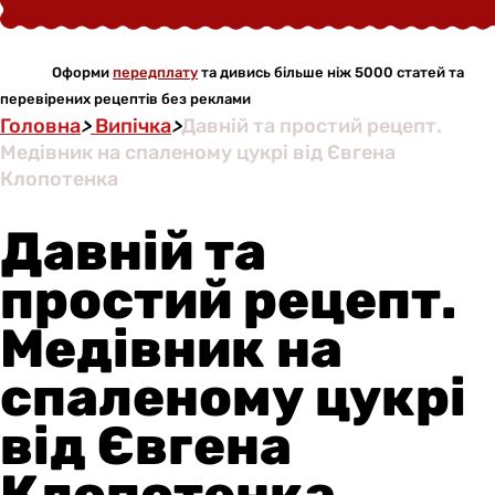
Оформи
передплату
та дивись більше ніж 5000 статей та
перевірених рецептів без реклами
Головна
>
Випічка
>
Давній та простий рецепт.
Медівник на спаленому цукрі від Євгена
Клопотенка
Давній та
простий рецепт.
Медівник на
спаленому цукрі
від Євгена
Клопотенка