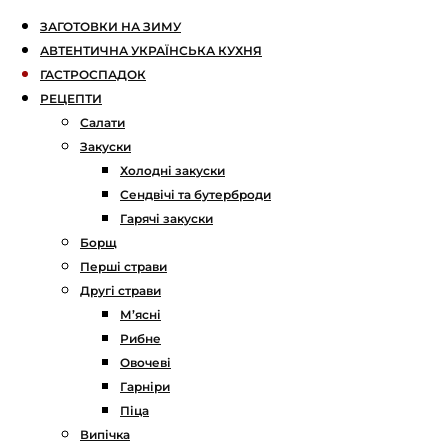
ЗАГОТОВКИ НА ЗИМУ
АВТЕНТИЧНА УКРАЇНСЬКА КУХНЯ
ГАСТРОСПАДОК
РЕЦЕПТИ
Салати
Закуски
Холодні закуски
Сендвічі та бутерброди
Гарячі закуски
Борщ
Перші страви
Другі страви
М’ясні
Рибне
Овочеві
Гарніри
Піца
Випічка