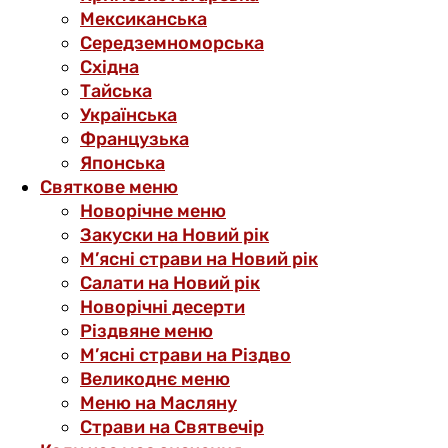
Мексиканська
Середземноморська
Східна
Тайська
Українська
Французька
Японська
Святкове меню
Новорічне меню
Закуски на Новий рік
М’ясні страви на Новий рік
Салати на Новий рік
Новорічні десерти
Різдвяне меню
М’ясні страви на Різдво
Великоднє меню
Меню на Масляну
Страви на Святвечір