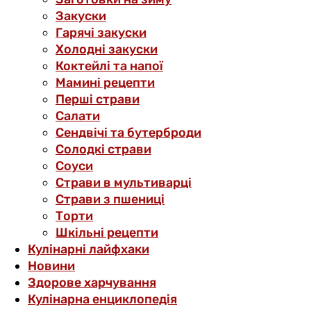
Закуски
Гарячі закуски
Холодні закуски
Коктейлі та напої
Мамині рецепти
Перші страви
Салати
Сендвічі та бутерброди
Солодкі страви
Соуси
Страви в мультиварці
Страви з пшениці
Торти
Шкільні рецепти
Кулінарні лайфхаки
Новини
Здорове харчування
Кулінарна енциклопедія