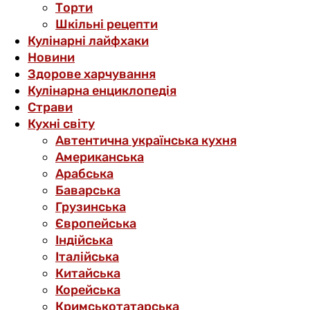
Торти
Шкільні рецепти
Кулінарні лайфхаки
Новини
Здорове харчування
Кулінарна енциклопедія
Страви
Кухні світу
Автентична українська кухня
Американська
Арабська
Баварська
Грузинська
Європейська
Індійська
Італійська
Китайська
Корейська
Кримськотатарська