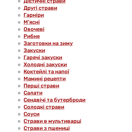
Дієтичні страви
Другі страви
Гарніри
М’ясні
Овочеві
Рибне
Заготовки на зиму
Закуски
Гарячі закуски
Холодні закуски
Коктейлі та напої
Мамині рецепти
Перші страви
Салати
Сендвічі та бутерброди
Солодкі страви
Соуси
Страви в мультиварці
Страви з пшениці