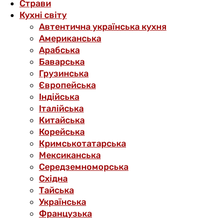
Страви
Кухні світу
Автентична українська кухня
Американська
Арабська
Баварська
Грузинська
Європейська
Індійська
Італійська
Китайська
Корейська
Кримськотатарська
Мексиканська
Середземноморська
Східна
Тайська
Українська
Французька