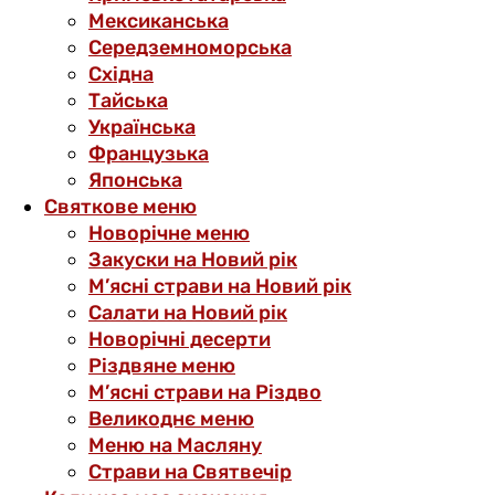
Мексиканська
Середземноморська
Східна
Тайська
Українська
Французька
Японська
Святкове меню
Новорічне меню
Закуски на Новий рік
М’ясні страви на Новий рік
Салати на Новий рік
Новорічні десерти
Різдвяне меню
М’ясні страви на Різдво
Великоднє меню
Меню на Масляну
Страви на Святвечір