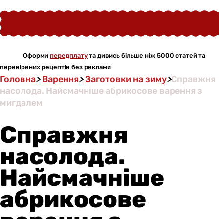
Оформи
передплату
та дивись більше ніж 5000 статей та
перевірених рецептів без реклами
Головна
>
Варення
>
Заготовки на зиму
>
Справжня
насолода. Найсмачніше абрикосове варення з
мигдалем
Справжня
насолода.
Найсмачніше
абрикосове