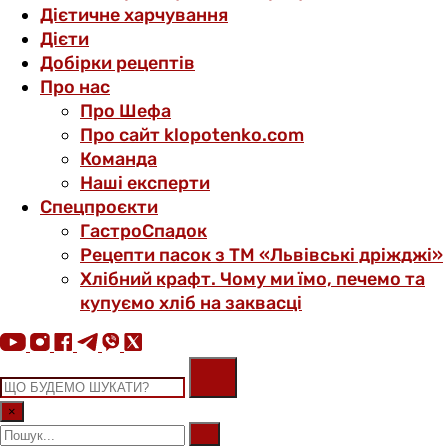
Дієтичне харчування
Дієти
Добірки рецептів
Про нас
Про Шефа
Про сайт klopotenko.com
Команда
Наші експерти
Спецпроєкти
ГастроСпадок
Рецепти пасок з ТМ «Львівські дріжджі»
Хлібний крафт. Чому ми їмо, печемо та
купуємо хліб на заквасці
×