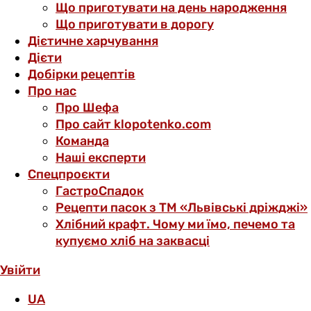
Що приготувати на день народження
Що приготувати в дорогу
Дієтичне харчування
Дієти
Добірки рецептів
Про нас
Про Шефа
Про сайт klopotenko.com
Команда
Наші експерти
Спецпроєкти
ГастроСпадок
Рецепти пасок з ТМ «Львівські дріжджі»
Хлібний крафт. Чому ми їмо, печемо та
купуємо хліб на заквасці
Увійти
UA