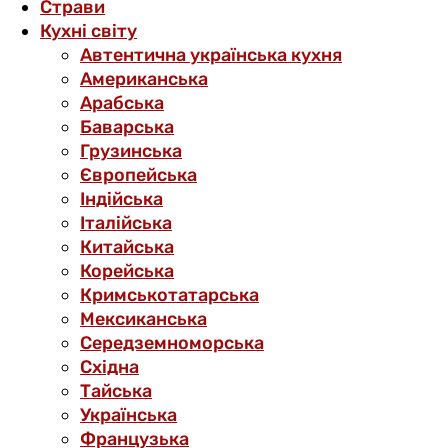
Страви
Кухні світу
Автентична українська кухня
Американська
Арабська
Баварська
Грузинська
Європейська
Індійська
Італійська
Китайська
Корейська
Кримськотатарська
Мексиканська
Середземноморська
Східна
Тайська
Українська
Французька