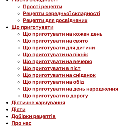
Прості рецепти
Рецепти середньої складності
Рецепти для досвідчених
Що приготувати
Що приготувати на кожен день
Що приготувати на свято
Що приготувати для дитини
Що приготувати на пікнік
Що приготувати на вечерю
Що приготувати в піст
Що приготувати на сніданок
Що приготувати на обід
Що приготувати на день народження
Що приготувати в дорогу
Дієтичне харчування
Дієти
Добірки рецептів
Про нас