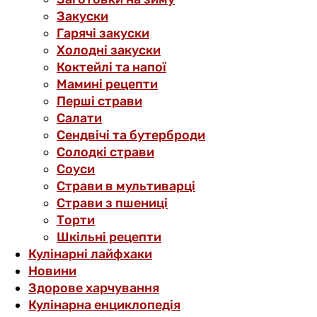
Закуски
Гарячі закуски
Холодні закуски
Коктейлі та напої
Мамині рецепти
Перші страви
Салати
Сендвічі та бутерброди
Солодкі страви
Соуси
Страви в мультиварці
Страви з пшениці
Торти
Шкільні рецепти
Кулінарні лайфхаки
Новини
Здорове харчування
Кулінарна енциклопедія