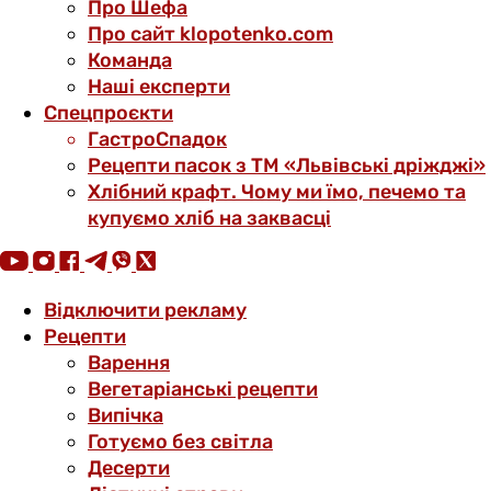
Про Шефа
Про сайт klopotenko.com
Команда
Наші експерти
Спецпроєкти
ГастроСпадок
Рецепти пасок з ТМ «Львівські дріжджі»
Хлібний крафт. Чому ми їмо, печемо та
купуємо хліб на заквасці
Відключити рекламу
Рецепти
Варення
Вегетаріанські рецепти
Випічка
Готуємо без світла
Десерти