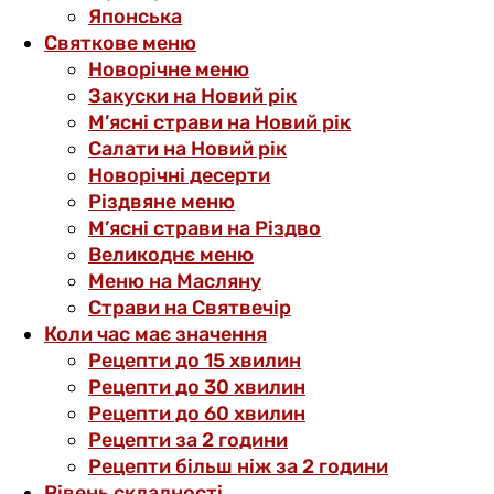
Японська
Святкове меню
Новорічне меню
Закуски на Новий рік
М’ясні страви на Новий рік
Салати на Новий рік
Новорічні десерти
Різдвяне меню
М’ясні страви на Різдво
Великоднє меню
Меню на Масляну
Страви на Святвечір
Коли час має значення
Рецепти до 15 хвилин
Рецепти до 30 хвилин
Рецепти до 60 хвилин
Рецепти за 2 години
Рецепти більш ніж за 2 години
Рівень складності