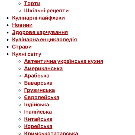
Торти
Шкільні рецепти
Кулінарні лайфхаки
Новини
Здорове харчування
Кулінарна енциклопедія
Страви
Кухні світу
Автентична українська кухня
Американська
Арабська
Баварська
Грузинська
Європейська
Індійська
Італійська
Китайська
Корейська
Кримськотатарська