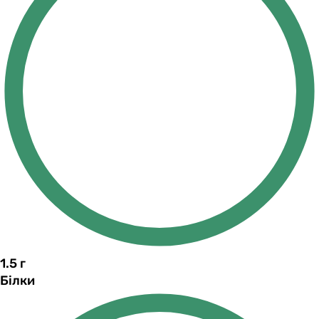
1.5
г
Білки