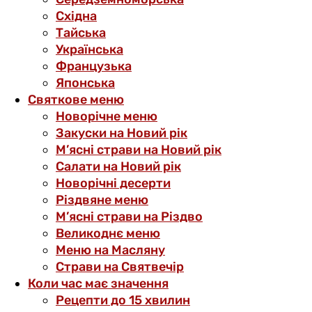
Східна
Тайська
Українська
Французька
Японська
Святкове меню
Новорічне меню
Закуски на Новий рік
М’ясні страви на Новий рік
Салати на Новий рік
Новорічні десерти
Різдвяне меню
М’ясні страви на Різдво
Великоднє меню
Меню на Масляну
Страви на Святвечір
Коли час має значення
Рецепти до 15 хвилин