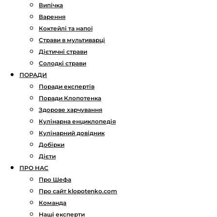
Випічка
Варення
Коктейлі та напої
Страви в мультиварці
Дієтичні страви
Солодкі страви
ПОРАДИ
Поради експертів
Поради Клопотенка
Здорове харчування
Кулінарна енциклопедія
Кулінарний довідник
Добірки
Дієти
ПРО НАС
Про Шефа
Про сайт klopotenko.com
Команда
Наші експерти