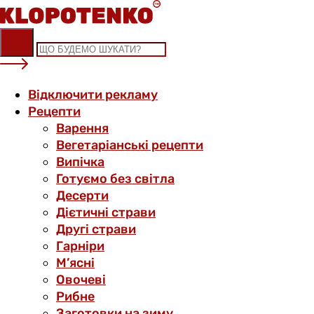
Skip
to
content
Відключити рекламу
Рецепти
Варення
Вегетаріанські рецепти
Випічка
Готуємо без світла
Десерти
Дієтичні страви
Другі страви
Гарніри
М’ясні
Овочеві
Рибне
Заготовки на зиму