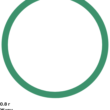
0.8
г
Жири