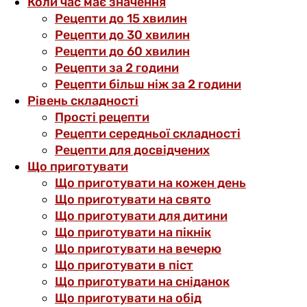
Коли час має значення
Рецепти до 15 хвилин
Рецепти до 30 хвилин
Рецепти до 60 хвилин
Рецепти за 2 години
Рецепти більш ніж за 2 години
Рівень складності
Прості рецепти
Рецепти середньої складності
Рецепти для досвідчених
Що приготувати
Що приготувати на кожен день
Що приготувати на свято
Що приготувати для дитини
Що приготувати на пікнік
Що приготувати на вечерю
Що приготувати в піст
Що приготувати на сніданок
Що приготувати на обід