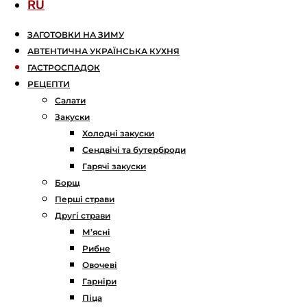
RU
ЗАГОТОВКИ НА ЗИМУ
АВТЕНТИЧНА УКРАЇНСЬКА КУХНЯ
ГАСТРОСПАДОК
РЕЦЕПТИ
Салати
Закуски
Холодні закуски
Сендвічі та бутерброди
Гарячі закуски
Борщ
Перші страви
Другі страви
М’ясні
Рибне
Овочеві
Гарніри
Піца