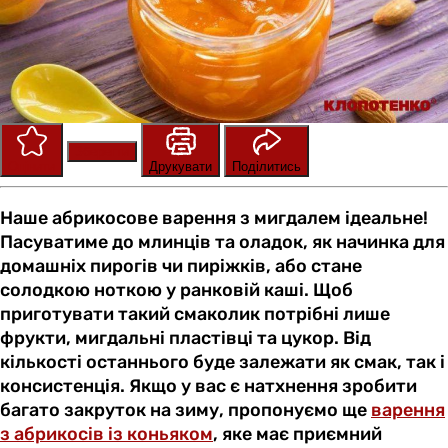
Зберегти
Оцінити
Друкувати
Поділитись
Наше абрикосове варення з мигдалем ідеальне!
Пасуватиме до млинців та оладок, як начинка для
домашніх пирогів чи пиріжків, або стане
солодкою ноткою у ранковій каші. Щоб
приготувати такий смаколик потрібні лише
фрукти, мигдальні пластівці та цукор. Від
кількості останнього буде залежати як смак, так і
консистенція. Якщо у вас є натхнення зробити
багато закруток на зиму, пропонуємо ще
варення
з абрикосів із коньяком
, яке має приємний