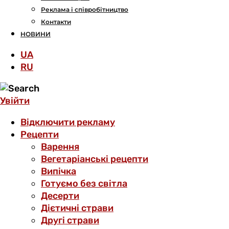
Реклама і співробітництво
Контакти
НОВИНИ
UA
RU
Увійти
Відключити рекламу
Рецепти
Варення
Вегетаріанські рецепти
Випічка
Готуємо без світла
Десерти
Дієтичні страви
Другі страви