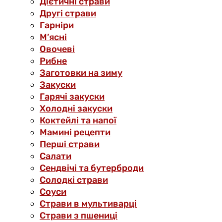
Дієтичні страви
Другі страви
Гарніри
М’ясні
Овочеві
Рибне
Заготовки на зиму
Закуски
Гарячі закуски
Холодні закуски
Коктейлі та напої
Мамині рецепти
Перші страви
Салати
Сендвічі та бутерброди
Солодкі страви
Соуси
Страви в мультиварці
Страви з пшениці