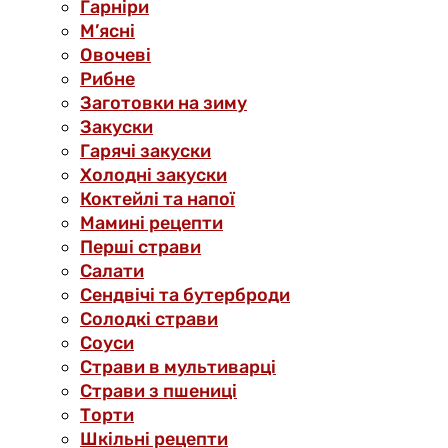
Гарніри
М’ясні
Овочеві
Рибне
Заготовки на зиму
Закуски
Гарячі закуски
Холодні закуски
Коктейлі та напої
Мамині рецепти
Перші страви
Салати
Сендвічі та бутерброди
Солодкі страви
Соуси
Страви в мультиварці
Страви з пшениці
Торти
Шкільні рецепти