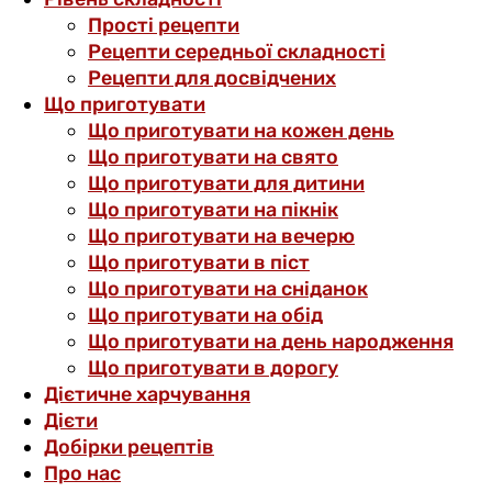
Прості рецепти
Рецепти середньої складності
Рецепти для досвідчених
Що приготувати
Що приготувати на кожен день
Що приготувати на свято
Що приготувати для дитини
Що приготувати на пікнік
Що приготувати на вечерю
Що приготувати в піст
Що приготувати на сніданок
Що приготувати на обід
Що приготувати на день народження
Що приготувати в дорогу
Дієтичне харчування
Дієти
Добірки рецептів
Про нас