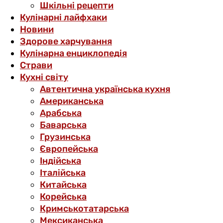
Шкільні рецепти
Кулінарні лайфхаки
Новини
Здорове харчування
Кулінарна енциклопедія
Страви
Кухні світу
Автентична українська кухня
Американська
Арабська
Баварська
Грузинська
Європейська
Індійська
Італійська
Китайська
Корейська
Кримськотатарська
Мексиканська