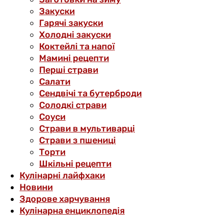
Закуски
Гарячі закуски
Холодні закуски
Коктейлі та напої
Мамині рецепти
Перші страви
Салати
Сендвічі та бутерброди
Солодкі страви
Соуси
Страви в мультиварці
Страви з пшениці
Торти
Шкільні рецепти
Кулінарні лайфхаки
Новини
Здорове харчування
Кулінарна енциклопедія