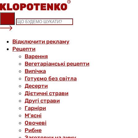
Skip
to
content
Відключити рекламу
Рецепти
Варення
Вегетаріанські рецепти
Випічка
Готуємо без світла
Десерти
Дієтичні страви
Другі страви
Гарніри
М’ясні
Овочеві
Рибне
Заготовки на зиму