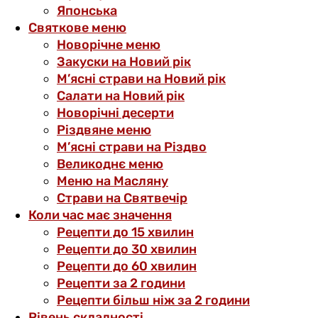
Японська
Святкове меню
Новорічне меню
Закуски на Новий рік
М’ясні страви на Новий рік
Салати на Новий рік
Новорічні десерти
Різдвяне меню
М’ясні страви на Різдво
Великоднє меню
Меню на Масляну
Страви на Святвечір
Коли час має значення
Рецепти до 15 хвилин
Рецепти до 30 хвилин
Рецепти до 60 хвилин
Рецепти за 2 години
Рецепти більш ніж за 2 години
Рівень складності