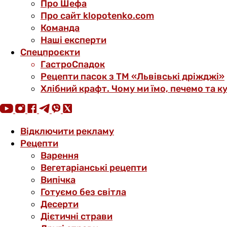
Про Шефа
Про сайт klopotenko.com
Команда
Наші експерти
Спецпроєкти
ГастроСпадок
Рецепти пасок з ТМ «Львівські дріжджі»
Хлібний крафт. Чому ми їмо, печемо та к
Відключити рекламу
Рецепти
Варення
Вегетаріанські рецепти
Випічка
Готуємо без світла
Десерти
Дієтичні страви