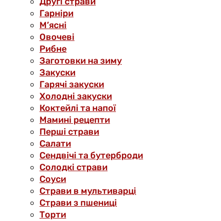
Другі страви
Гарніри
М’ясні
Овочеві
Рибне
Заготовки на зиму
Закуски
Гарячі закуски
Холодні закуски
Коктейлі та напої
Мамині рецепти
Перші страви
Салати
Сендвічі та бутерброди
Солодкі страви
Соуси
Страви в мультиварці
Страви з пшениці
Торти