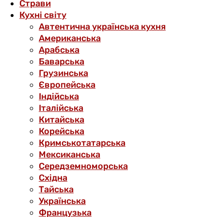
Страви
Кухні світу
Автентична українська кухня
Американська
Арабська
Баварська
Грузинська
Європейська
Індійська
Італійська
Китайська
Корейська
Кримськотатарська
Мексиканська
Середземноморська
Східна
Тайська
Українська
Французька