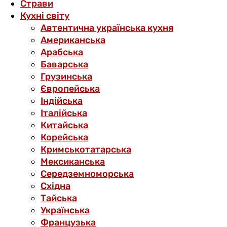
Страви
Кухні світу
Автентична українська кухня
Американська
Арабська
Баварська
Грузинська
Європейська
Індійська
Італійська
Китайська
Корейська
Кримськотатарська
Мексиканська
Середземноморська
Східна
Тайська
Українська
Французька