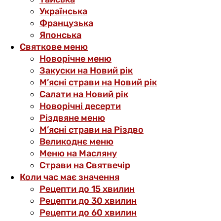
Українська
Французька
Японська
Святкове меню
Новорічне меню
Закуски на Новий рік
М’ясні страви на Новий рік
Салати на Новий рік
Новорічні десерти
Різдвяне меню
М’ясні страви на Різдво
Великоднє меню
Меню на Масляну
Страви на Святвечір
Коли час має значення
Рецепти до 15 хвилин
Рецепти до 30 хвилин
Рецепти до 60 хвилин