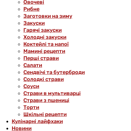
Овочеві
Рибне
Заготовки на зиму
Закуски
Гарячі закуски
Холодні закуски
Коктейлі та напої
Мамині рецепти
Перші страви
Салати
Сендвічі та бутерброди
Солодкі страви
Соуси
Страви в мультиварці
Страви з пшениці
Торти
Шкільні рецепти
Кулінарні лайфхаки
Новини