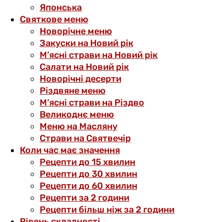
Японська
Святкове меню
Новорічне меню
Закуски на Новий рік
М’ясні страви на Новий рік
Салати на Новий рік
Новорічні десерти
Різдвяне меню
М’ясні страви на Різдво
Великоднє меню
Меню на Масляну
Страви на Святвечір
Коли час має значення
Рецепти до 15 хвилин
Рецепти до 30 хвилин
Рецепти до 60 хвилин
Рецепти за 2 години
Рецепти більш ніж за 2 години
Рівень складності