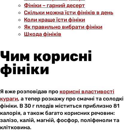
Фініки – гарний десерт
Скільки можна їсти фініків в день
Коли краще їсти фініки
Як правильно вибрати фініки
Шкода фініків
Чим корисні
фініки
Я вже розповідав про
корисні властивості
кураги
, а тепер розкажу про смачні та солодкі
фініки. В 30 г плодів міститься приблизно 81
калорія, а також багато корисних речовин:
залізо, калій, магній, фосфор, поліфеноли та
клітковина.