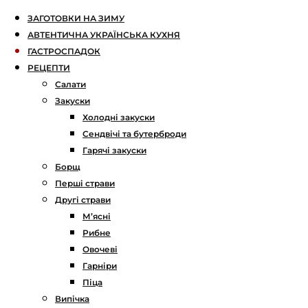
ЗАГОТОВКИ НА ЗИМУ
АВТЕНТИЧНА УКРАЇНСЬКА КУХНЯ
ГАСТРОСПАДОК
РЕЦЕПТИ
Салати
Закуски
Холодні закуски
Сендвічі та бутерброди
Гарячі закуски
Борщ
Перші страви
Другі страви
М’ясні
Рибне
Овочеві
Гарніри
Піца
Випічка