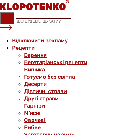
Skip
to
content
Відключити рекламу
Рецепти
Варення
Вегетаріанські рецепти
Випічка
Готуємо без світла
Десерти
Дієтичні страви
Другі страви
Гарніри
М’ясні
Овочеві
Рибне
Заготовки на зиму