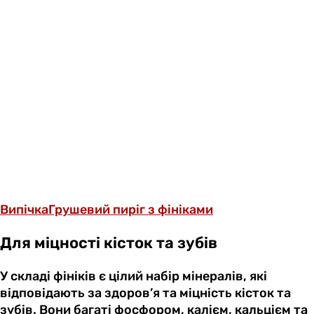
Випічка
Грушевий пиріг з фініками
Для міцності кісток та зубів
У складі фініків є цілий набір мінералів, які
відповідають за здоров’я та міцність кісток та
зубів. Вони багаті фосфором, калієм, кальцієм та