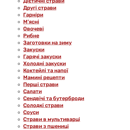
Дієтичні страви
Другі страви
Гарніри
М’ясні
Овочеві
Рибне
Заготовки на зиму
Закуски
Гарячі закуски
Холодні закуски
Коктейлі та напої
Мамині рецепти
Перші страви
Салати
Сендвічі та бутерброди
Солодкі страви
Соуси
Страви в мультиварці
Страви з пшениці