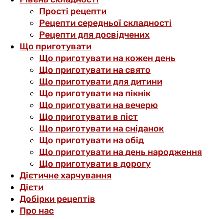
Прості рецепти
Рецепти середньої складності
Рецепти для досвідчених
Що приготувати
Що приготувати на кожен день
Що приготувати на свято
Що приготувати для дитини
Що приготувати на пікнік
Що приготувати на вечерю
Що приготувати в піст
Що приготувати на сніданок
Що приготувати на обід
Що приготувати на день народження
Що приготувати в дорогу
Дієтичне харчування
Дієти
Добірки рецептів
Про нас