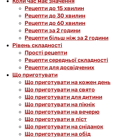
Коли час має значення
Рецепти до 15 хвилин
Рецепти до 30 хвилин
Рецепти до 60 хвилин
Рецепти за 2 години
Рецепти більш ніж за 2 години
Рівень складності
Прості рецепти
Рецепти середньої складності
Рецепти для досвідчених
Що приготувати
Що приготувати на кожен день
Що приготувати на свято
Що приготувати для дитини
Що приготувати на пікнік
Що приготувати на вечерю
Що приготувати в піст
Що приготувати на сніданок
Що приготувати на обід