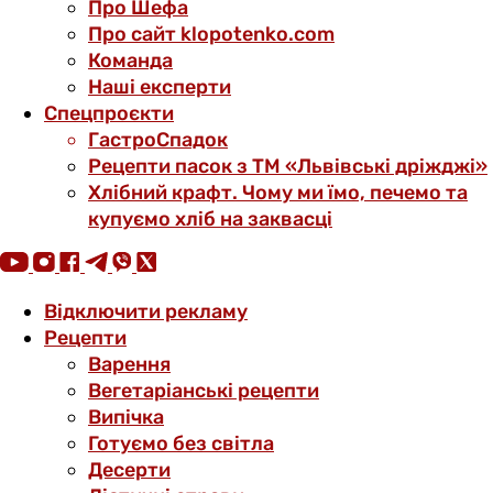
Про Шефа
Про сайт klopotenko.com
Команда
Наші експерти
Спецпроєкти
ГастроСпадок
Рецепти пасок з ТМ «Львівські дріжджі»
Хлібний крафт. Чому ми їмо, печемо та
купуємо хліб на заквасці
Відключити рекламу
Рецепти
Варення
Вегетаріанські рецепти
Випічка
Готуємо без світла
Десерти