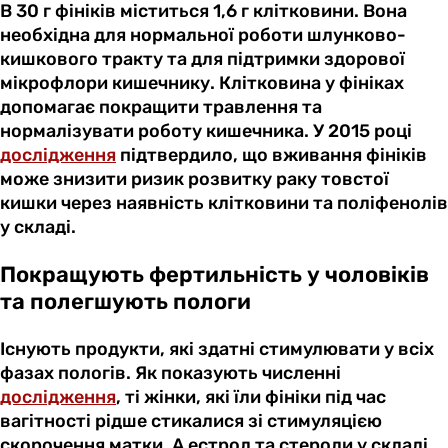
В 30 г фініків міститься 1,6 г клітковини. Вона
необхідна для нормальної роботи шлунково-
кишкового тракту та для підтримки здорової
мікрофлори кишечнику. Клітковина у фініках
допомагає покращити травлення та
нормалізувати роботу кишечника. У 2015 році
дослідження
підтвердило, що вживання фініків
може знизити ризик розвитку раку товстої
кишки через наявність клітковини та поліфенолів
у складі.
Покращують фертильність у чоловіків
та полегшують пологи
Існують продукти, які здатні стимулювати у всіх
фазах пологів. Як показують численні
дослідження
, ті жінки, які їли фініки під час
вагітності рідше стикалися зі стимуляцією
скорочення матки. А естрол та стероли у складі