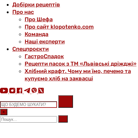
Добірки рецептів
Про нас
Про Шефа
Про сайт klopotenko.com
Команда
Наші експерти
Спецпроєкти
ГастроСпадок
Рецепти пасок з ТМ «Львівські дріжджі»
Хлібний крафт. Чому ми їмо, печемо та
купуємо хліб на заквасці
×