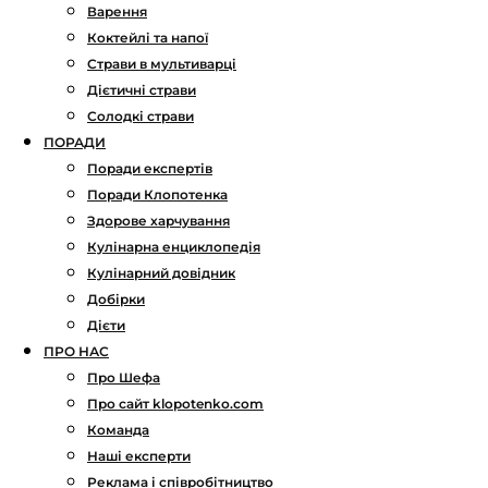
Варення
Коктейлі та напої
Страви в мультиварці
Дієтичні страви
Солодкі страви
ПОРАДИ
Поради експертів
Поради Клопотенка
Здорове харчування
Кулінарна енциклопедія
Кулінарний довідник
Добірки
Дієти
ПРО НАС
Про Шефа
Про сайт klopotenko.com
Команда
Наші експерти
Реклама і співробітництво