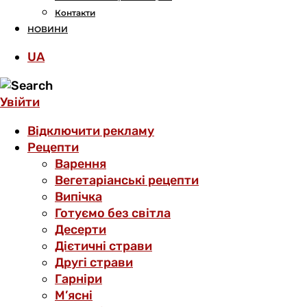
Контакти
НОВИНИ
UA
Увійти
Відключити рекламу
Рецепти
Варення
Вегетаріанські рецепти
Випічка
Готуємо без світла
Десерти
Дієтичні страви
Другі страви
Гарніри
М’ясні