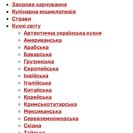
Здорове харчування
Кулінарна енциклопедія
Страви
Кухні світу
Автентична українська кухня
Американська
Арабська
Баварська
Грузинська
Європейська
Індійська
Італійська
Китайська
Корейська
Кримськотатарська
Мексиканська
Середземноморська
Східна
Тайська