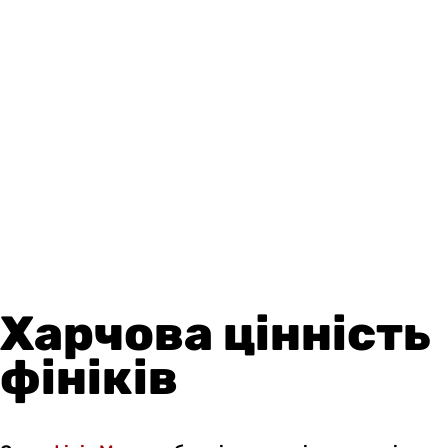
Харчова цінність
фініків