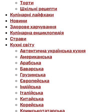
Торти
Шкільні рецепти
Кулінарні лайфхаки
Новини
Здорове харчування
Кулінарна енциклопедія
Страви
Кухні світу
Автентична українська кухня
Американська
Арабська
Баварська
Грузинська
Європейська
Індійська
Італійська
Китайська
Корейська
Кримськотатарська