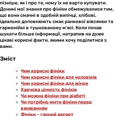
пізніше, як і про те, чому їх не варто купувати.
Донині мої знання про фініки обмежувалися тим,
що вони смачні в здобній випічці, хлібові,
ідеально доповнюють смак ранкової вівсянки та
гармонійні в тушкованому м’ясі. Коли почав
шукати більше інформації, натрапив на дуже
цікаві корисні факти, якими хочу поділитися з
вами.
Зміст
Чим корисні фініки
Чим корисні фініки для чоловіків
Чим корисні фініки для жінок
Харчова цінність фініків
Чи можна фініки при діабеті
Чи потрібно мити фініки перед
вживанням
Фініки – гарний десерт