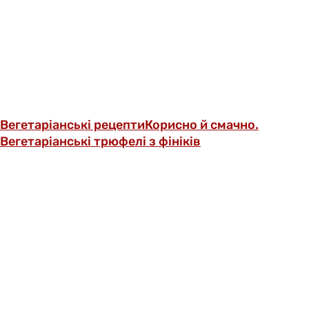
Вегетаріанські рецепти
Корисно й смачно.
Вегетаріанські трюфелі з фініків