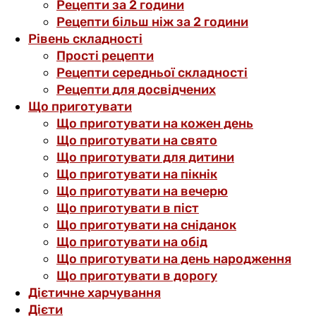
Рецепти за 2 години
Рецепти більш ніж за 2 години
Рівень складності
Прості рецепти
Рецепти середньої складності
Рецепти для досвідчених
Що приготувати
Що приготувати на кожен день
Що приготувати на свято
Що приготувати для дитини
Що приготувати на пікнік
Що приготувати на вечерю
Що приготувати в піст
Що приготувати на сніданок
Що приготувати на обід
Що приготувати на день народження
Що приготувати в дорогу
Дієтичне харчування
Дієти