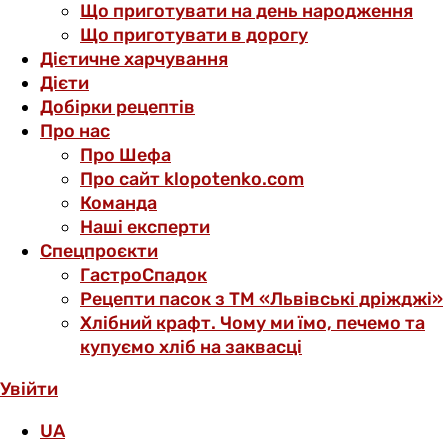
Що приготувати на день народження
Що приготувати в дорогу
Дієтичне харчування
Дієти
Добірки рецептів
Про нас
Про Шефа
Про сайт klopotenko.com
Команда
Наші експерти
Спецпроєкти
ГастроСпадок
Рецепти пасок з ТМ «Львівські дріжджі»
Хлібний крафт. Чому ми їмо, печемо та
купуємо хліб на заквасці
Увійти
UA