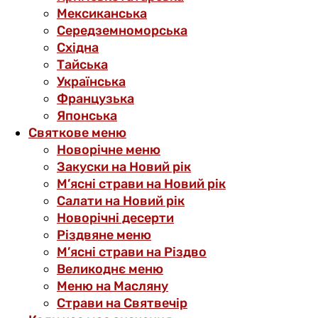
Мексиканська
Середземноморська
Східна
Тайська
Українська
Французька
Японська
Святкове меню
Новорічне меню
Закуски на Новий рік
М’ясні страви на Новий рік
Салати на Новий рік
Новорічні десерти
Різдвяне меню
М’ясні страви на Різдво
Великоднє меню
Меню на Масляну
Страви на Святвечір