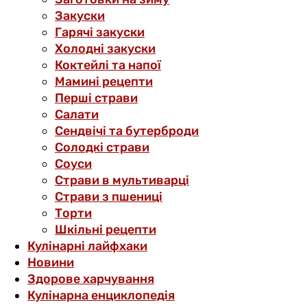
Закуски
Гарячі закуски
Холодні закуски
Коктейлі та напої
Мамині рецепти
Перші страви
Салати
Сендвічі та бутерброди
Солодкі страви
Соуси
Страви в мультиварці
Страви з пшениці
Торти
Шкільні рецепти
Кулінарні лайфхаки
Новини
Здорове харчування
Кулінарна енциклопедія