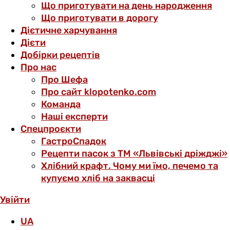
Що приготувати на день народження
Що приготувати в дорогу
Дієтичне харчування
Дієти
Добірки рецептів
Про нас
Про Шефа
Про сайт klopotenko.com
Команда
Наші експерти
Спецпроєкти
ГастроСпадок
Рецепти пасок з ТМ «Львівські дріжджі»
Хлібний крафт. Чому ми їмо, печемо та
купуємо хліб на заквасці
Увійти
UA