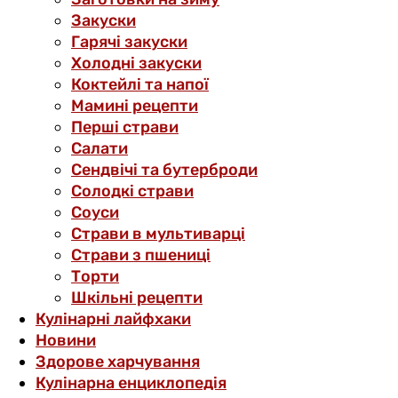
Закуски
Гарячі закуски
Холодні закуски
Коктейлі та напої
Мамині рецепти
Перші страви
Салати
Сендвічі та бутерброди
Солодкі страви
Соуси
Страви в мультиварці
Страви з пшениці
Торти
Шкільні рецепти
Кулінарні лайфхаки
Новини
Здорове харчування
Кулінарна енциклопедія