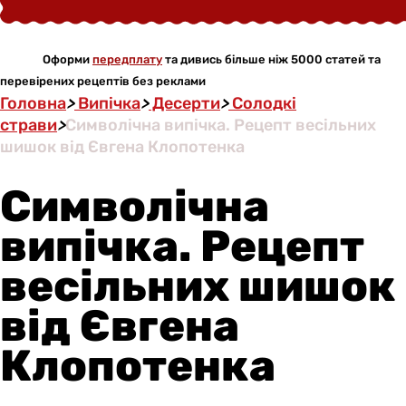
Оформи
передплату
та дивись більше ніж 5000 статей та
перевірених рецептів без реклами
Головна
>
Випічка
>
Десерти
>
Солодкі
страви
>
Символічна випічка. Рецепт весільних
шишок від Євгена Клопотенка
Символічна
випічка. Рецепт
весільних шишок
від Євгена
Клопотенка