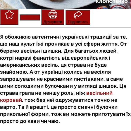
Зберегти
Оцінити
Друкувати
Поділитись
Я обожнюю автентичні українські традиції за те,
що наш культ їжі проникає в усі сфери життя. От
беремо весільні шишки. Для багатьох людей,
котрі наразі фанатіють від європейських і
американських весіль, ця страва не буде
знайомою. А от українці колись на весілля
запрошували не красивими листівками, а саме
цими солодкими булочками у вигляді шишок. Ця
страва грала не меншу роль, ніж
весільний
коровай
, тож без неї одружуватися точно не
варто. Та й врешті, це просто смачні булочки
прикольної форми, тож ви можете приготувати їх
просто до кави чи чаю.