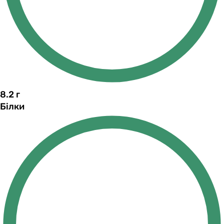
8.2
г
Білки