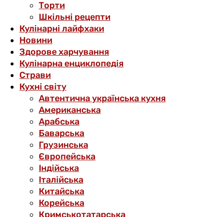
Торти
Шкільні рецепти
Кулінарні лайфхаки
Новини
Здорове харчування
Кулінарна енциклопедія
Страви
Кухні світу
Автентична українська кухня
Американська
Арабська
Баварська
Грузинська
Європейська
Індійська
Італійська
Китайська
Корейська
Кримськотатарська