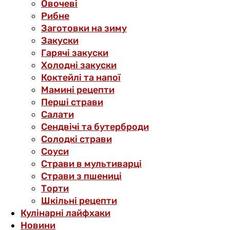
Овочеві
Рибне
Заготовки на зиму
Закуски
Гарячі закуски
Холодні закуски
Коктейлі та напої
Мамині рецепти
Перші страви
Салати
Сендвічі та бутерброди
Солодкі страви
Соуси
Страви в мультиварці
Страви з пшениці
Торти
Шкільні рецепти
Кулінарні лайфхаки
Новини