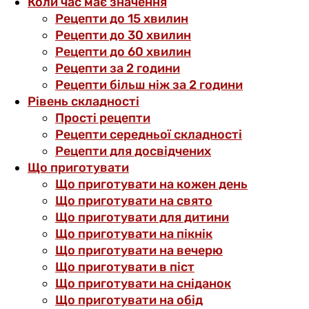
Коли час має значення
Рецепти до 15 хвилин
Рецепти до 30 хвилин
Рецепти до 60 хвилин
Рецепти за 2 години
Рецепти більш ніж за 2 години
Рівень складності
Прості рецепти
Рецепти середньої складності
Рецепти для досвідчених
Що приготувати
Що приготувати на кожен день
Що приготувати на свято
Що приготувати для дитини
Що приготувати на пікнік
Що приготувати на вечерю
Що приготувати в піст
Що приготувати на сніданок
Що приготувати на обід