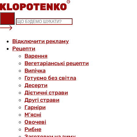
Skip
to
content
Відключити рекламу
Рецепти
Варення
Вегетаріанські рецепти
Випічка
Готуємо без світла
Десерти
Дієтичні страви
Другі страви
Гарніри
М’ясні
Овочеві
Рибне
Заготовки на зиму