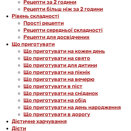
Рецепти за 2 години
Рецепти більш ніж за 2 години
Рівень складності
Прості рецепти
Рецепти середньої складності
Рецепти для досвідчених
Що приготувати
Що приготувати на кожен день
Що приготувати на свято
Що приготувати для дитини
Що приготувати на пікнік
Що приготувати на вечерю
Що приготувати в піст
Що приготувати на сніданок
Що приготувати на обід
Що приготувати на день народження
Що приготувати в дорогу
Дієтичне харчування
Дієти