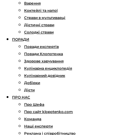
Варення
Коктейлі та напої
Страви в мультиварці
Дієтичні страви
Солодкі страви
ПОРАДИ
Поради експертів
Поради Клопотенка
Здорове харчування
Кулінарна енциклопедія
Кулінарний довідник
Добірки
Дієти
ПРО НАС
Про Шефа
Про сайт klopotenko.com
Команда
Наші експерти
Реклама і співробітництво