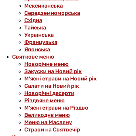
Мексиканська
Середземноморська
Східна
Тайська
Українська
Французька
Японська
Святкове меню
Новорічне меню
Закуски на Новий рік
М’ясні страви на Новий рік
Салати на Новий рік
Новорічні десерти
Різдвяне меню
М’ясні страви на Різдво
Великоднє меню
Меню на Масляну
Страви на Святвечір