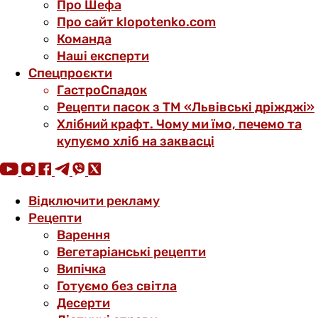
Про Шефа
Про сайт klopotenko.com
Команда
Наші експерти
Спецпроєкти
ГастроСпадок
Рецепти пасок з ТМ «Львівські дріжджі»
Хлібний крафт. Чому ми їмо, печемо та
купуємо хліб на заквасці
Відключити рекламу
Рецепти
Варення
Вегетаріанські рецепти
Випічка
Готуємо без світла
Десерти