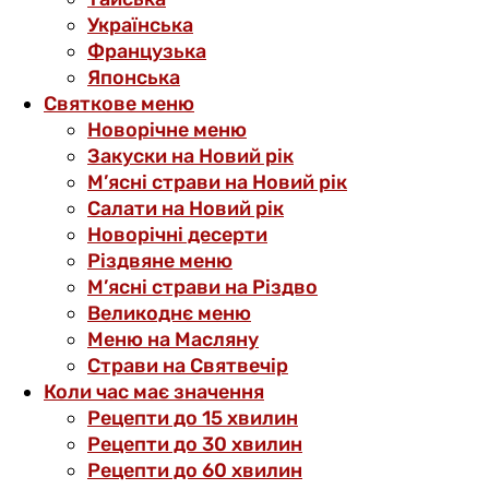
Українська
Французька
Японська
Святкове меню
Новорічне меню
Закуски на Новий рік
М’ясні страви на Новий рік
Салати на Новий рік
Новорічні десерти
Різдвяне меню
М’ясні страви на Різдво
Великоднє меню
Меню на Масляну
Страви на Святвечір
Коли час має значення
Рецепти до 15 хвилин
Рецепти до 30 хвилин
Рецепти до 60 хвилин