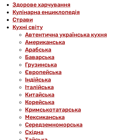
Здорове харчування
Кулінарна енциклопедія
Страви
Кухні світу
Автентична українська кухня
Американська
Арабська
Баварська
Грузинська
Європейська
Індійська
Італійська
Китайська
Корейська
Кримськотатарська
Мексиканська
Середземноморська
Східна
Тайська