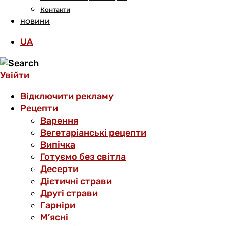
Контакти
НОВИНИ
UA
Увійти
Відключити рекламу
Рецепти
Варення
Вегетаріанські рецепти
Випічка
Готуємо без світла
Десерти
Дієтичні страви
Другі страви
Гарніри
М’ясні