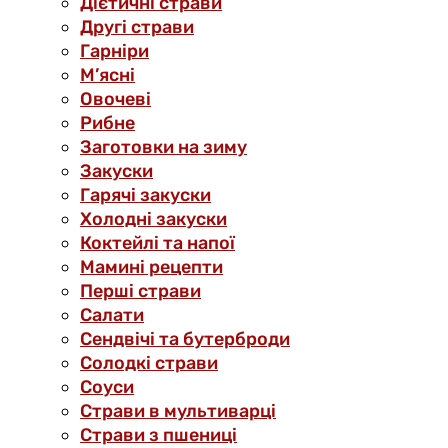
Дієтичні страви
Другі страви
Гарніри
М’ясні
Овочеві
Рибне
Заготовки на зиму
Закуски
Гарячі закуски
Холодні закуски
Коктейлі та напої
Мамині рецепти
Перші страви
Салати
Сендвічі та бутерброди
Солодкі страви
Соуси
Страви в мультиварці
Страви з пшениці