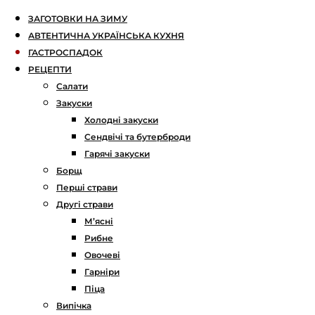
ЗАГОТОВКИ НА ЗИМУ
АВТЕНТИЧНА УКРАЇНСЬКА КУХНЯ
ГАСТРОСПАДОК
РЕЦЕПТИ
Салати
Закуски
Холодні закуски
Сендвічі та бутерброди
Гарячі закуски
Борщ
Перші страви
Другі страви
М’ясні
Рибне
Овочеві
Гарніри
Піца
Випічка