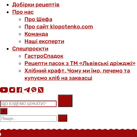
Добірки рецептів
Про нас
Про Шефа
Про сайт klopotenko.com
Команда
Наші експерти
Спецпроєкти
ГастроСпадок
Рецепти пасок з ТМ «Львівські дріжджі»
Хлібний крафт. Чому ми їмо, печемо та
купуємо хліб на заквасці
×