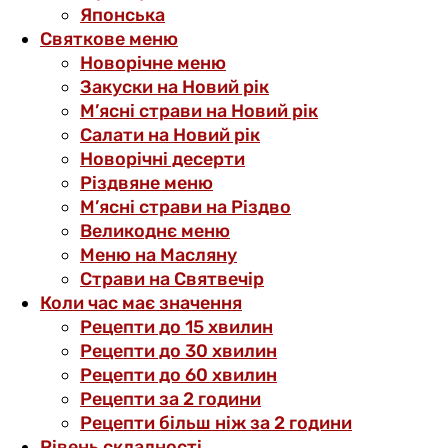
Японська
Святкове меню
Новорічне меню
Закуски на Новий рік
М’ясні страви на Новий рік
Салати на Новий рік
Новорічні десерти
Різдвяне меню
М’ясні страви на Різдво
Великоднє меню
Меню на Масляну
Страви на Святвечір
Коли час має значення
Рецепти до 15 хвилин
Рецепти до 30 хвилин
Рецепти до 60 хвилин
Рецепти за 2 години
Рецепти більш ніж за 2 години
Рівень складності