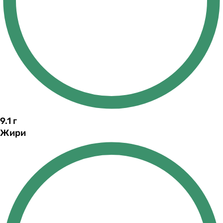
9.1
г
Жири