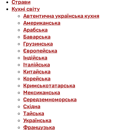
Страви
Кухні світу
Автентична українська кухня
Американська
Арабська
Баварська
Грузинська
Європейська
Індійська
Італійська
Китайська
Корейська
Кримськотатарська
Мексиканська
Середземноморська
Східна
Тайська
Українська
Французька