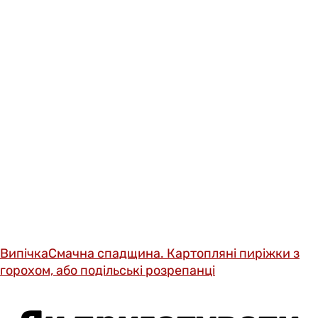
Випічка
Смачна спадщина. Картопляні пиріжки з
горохом, або подільські розрепанці