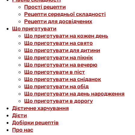
Прості рецепти
Рецепти середньої складності
Рецепти для досвідчених
Що приготувати
Що приготувати на кожен день
Що приготувати на свято
Що приготувати для дитини
Що приготувати на пікнік
Що приготувати на вечерю
Що приготувати в піст
Що приготувати на сніданок
Що приготувати на обід
Що приготувати на день народження
Що приготувати в дорогу
Дієтичне харчування
Дієти
Добірки рецептів
Про нас