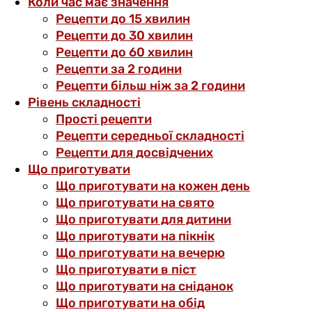
Коли час має значення
Рецепти до 15 хвилин
Рецепти до 30 хвилин
Рецепти до 60 хвилин
Рецепти за 2 години
Рецепти більш ніж за 2 години
Рівень складності
Прості рецепти
Рецепти середньої складності
Рецепти для досвідчених
Що приготувати
Що приготувати на кожен день
Що приготувати на свято
Що приготувати для дитини
Що приготувати на пікнік
Що приготувати на вечерю
Що приготувати в піст
Що приготувати на сніданок
Що приготувати на обід