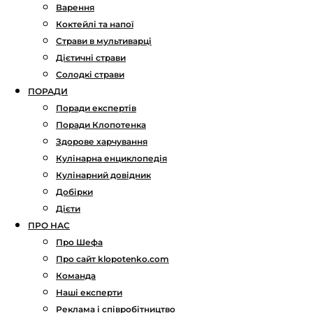
Варення
Коктейлі та напої
Страви в мультиварці
Дієтичні страви
Солодкі страви
ПОРАДИ
Поради експертів
Поради Клопотенка
Здорове харчування
Кулінарна енциклопедія
Кулінарний довідник
Добірки
Дієти
ПРО НАС
Про Шефа
Про сайт klopotenko.com
Команда
Наші експерти
Реклама і співробітництво