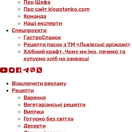
Про Шефа
Про сайт klopotenko.com
Команда
Наші експерти
Спецпроєкти
ГастроСпадок
Рецепти пасок з ТМ «Львівські дріжджі»
Хлібний крафт. Чому ми їмо, печемо та
купуємо хліб на заквасці
Відключити рекламу
Рецепти
Варення
Вегетаріанські рецепти
Випічка
Готуємо без світла
Десерти