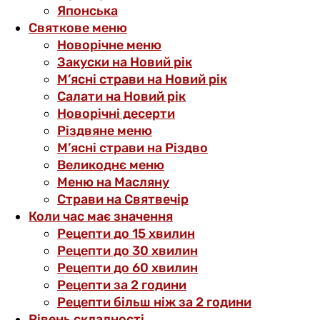
Японська
Святкове меню
Новорічне меню
Закуски на Новий рік
М’ясні страви на Новий рік
Салати на Новий рік
Новорічні десерти
Різдвяне меню
М’ясні страви на Різдво
Великоднє меню
Меню на Масляну
Страви на Святвечір
Коли час має значення
Рецепти до 15 хвилин
Рецепти до 30 хвилин
Рецепти до 60 хвилин
Рецепти за 2 години
Рецепти більш ніж за 2 години
Рівень складності