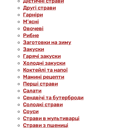
Дієтичні страви
Другі страви
Гарніри
М’ясні
Овочеві
Рибне
Заготовки на зиму
Закуски
Гарячі закуски
Холодні закуски
Коктейлі та напої
Мамині рецепти
Перші страви
Салати
Сендвічі та бутерброди
Солодкі страви
Соуси
Страви в мультиварці
Страви з пшениці