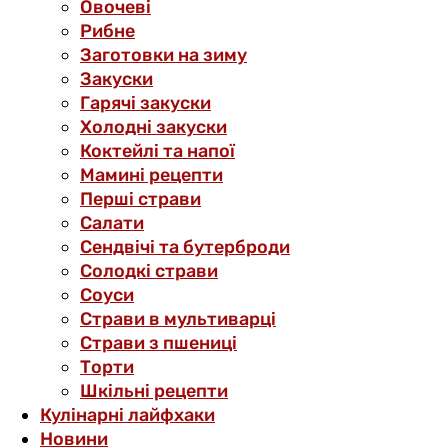
Овочеві
Рибне
Заготовки на зиму
Закуски
Гарячі закуски
Холодні закуски
Коктейлі та напої
Мамині рецепти
Перші страви
Салати
Сендвічі та бутерброди
Солодкі страви
Соуси
Страви в мультиварці
Страви з пшениці
Торти
Шкільні рецепти
Кулінарні лайфхаки
Новини