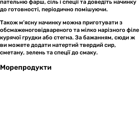
пательню фарш, сіль і спеції та доведіть начинку
до готовності, періодично помішуючи.
Також м’ясну начинку можна приготувати з
обсмаженоговідвареного та мілко нарізного філе
курячої грудки або стегна. За бажанням, сюди ж
ви можете додати натертий твердий сир,
сметану, зелень та спеції до смаку.
Морепродукти