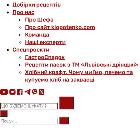
Добірки рецептів
Про нас
Про Шефа
Про сайт klopotenko.com
Команда
Наші експерти
Спецпроєкти
ГастроСпадок
Рецепти пасок з ТМ «Львівські дріжджі»
Хлібний крафт. Чому ми їмо, печемо та
купуємо хліб на заквасці
×