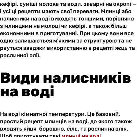
кефірі, суміші молока та води, заварні на окропі —
і усі ці рецепти мають свої переваги. Млинці або
налисники на воді виходять тоншими, порівняно
з млинцями на молоці чи кефірі, а також більш
економними в приготуванні. При цьому вони все
одно залишаються м’якими за структурою та не
рвуться завдяки використанню в рецепті яєць та
рослинної олії.
Види налисників
на воді
На воді кімнатної температури. Це базовий,
простий рецепт млинців на воді, до якого також
входять яйця, борошно, сіль, та рослинна олія.
Щоб приготувати такі
млинці на воді