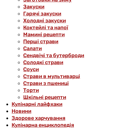
Закуски
Гарячі закуски
Холодні закуски
Коктейлі та напої
Мамині рецепти
Перші страви
Салати
Сендвічі та бутерброди
Солодкі страви
Соуси
Страви в мультиварці
Страви з пшениці
Торти
Шкільні рецепти
Кулінарні лайфхаки
Новини
Здорове харчування
Кулінарна енциклопедія