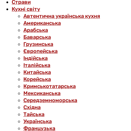
Страви
Кухні світу
Автентична українська кухня
Американська
Арабська
Баварська
Грузинська
Європейська
Індійська
Італійська
Китайська
Корейська
Кримськотатарська
Мексиканська
Середземноморська
Східна
Тайська
Українська
Французька