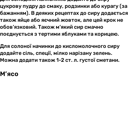
цукрову пудру до смаку, родзинки або курагу (за
бажанням). В деяких рецептах до сиру додається
також яйце або яєчний жовток, але цей крок не
обов’язковий. Також м’який сир смачно
поєднується з тертими яблуками та корицею.
Для солоної начинки до кисломолочного сиру
додайте сіль, спеції, мілко нарізану зелень.
Можна додати також 1-2 ст. л. густої сметани.
М’ясо