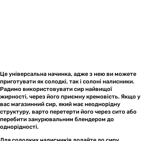
Це універсальна начинка, адже з нею ви можете
приготувати як солодкі, так і солоні налисники.
Радимо використовувати сир найвищої
жирності, через його приємну кремовість. Якщо у
вас магазинний сир, який має неоднорідну
структуру, варто перетерти його через сито або
перебити занурювальним блендером до
однорідності.
Для солодких налисників додайте до сиру