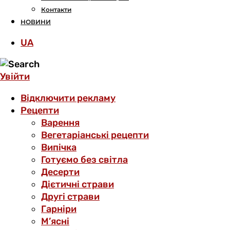
Контакти
НОВИНИ
UA
Увійти
Відключити рекламу
Рецепти
Варення
Вегетаріанські рецепти
Випічка
Готуємо без світла
Десерти
Дієтичні страви
Другі страви
Гарніри
М’ясні