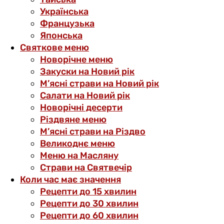
Українська
Французька
Японська
Святкове меню
Новорічне меню
Закуски на Новий рік
М’ясні страви на Новий рік
Салати на Новий рік
Новорічні десерти
Різдвяне меню
М’ясні страви на Різдво
Великоднє меню
Меню на Масляну
Страви на Святвечір
Коли час має значення
Рецепти до 15 хвилин
Рецепти до 30 хвилин
Рецепти до 60 хвилин