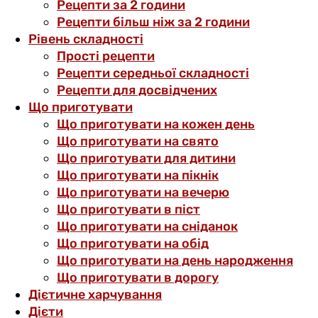
Рецепти за 2 години
Рецепти більш ніж за 2 години
Рівень складності
Прості рецепти
Рецепти середньої складності
Рецепти для досвідчених
Що приготувати
Що приготувати на кожен день
Що приготувати на свято
Що приготувати для дитини
Що приготувати на пікнік
Що приготувати на вечерю
Що приготувати в піст
Що приготувати на сніданок
Що приготувати на обід
Що приготувати на день народження
Що приготувати в дорогу
Дієтичне харчування
Дієти