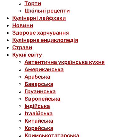
Торти
Шкільні рецепти
Кулінарні лайфхаки
Новини
Здорове харчування
Кулінарна енциклопедія
Страви
Кухні світу
Автентична українська кухня
Американська
Арабська
Баварська
Грузинська
Європейська
Індійська
Італійська
Китайська
Корейська
Кримськотатарська