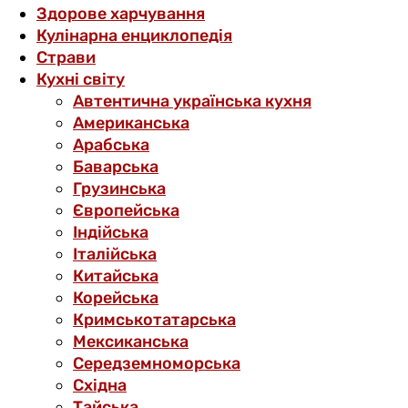
Здорове харчування
Кулінарна енциклопедія
Страви
Кухні світу
Автентична українська кухня
Американська
Арабська
Баварська
Грузинська
Європейська
Індійська
Італійська
Китайська
Корейська
Кримськотатарська
Мексиканська
Середземноморська
Східна
Тайська