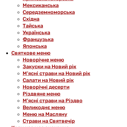
Мексиканська
Середземноморська
Східна
Тайська
Українська
Французька
Японська
Святкове меню
Новорічне меню
Закуски на Новий рік
М’ясні страви на Новий рік
Салати на Новий рік
Новорічні десерти
Різдвяне меню
М’ясні страви на Різдво
Великоднє меню
Меню на Масляну
Страви на Святвечір