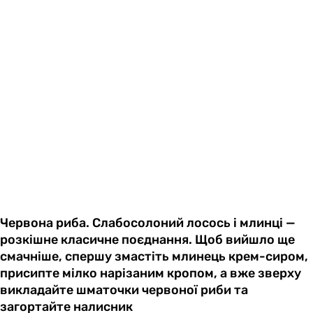
Червона риба. Слабосолоний лосось і млинці —
розкішне класичне поєднання. Щоб вийшло ще
смачніше, спершу змастіть млинець крем-сиром,
присипте мілко нарізаним кропом, а вже зверху
викладайте шматочки червоної риби та
загортайте налисник