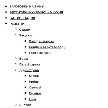
ЗАГОТОВКИ НА ЗИМУ
АВТЕНТИЧНА УКРАЇНСЬКА КУХНЯ
ГАСТРОСПАДОК
РЕЦЕПТИ
Салати
Закуски
Холодні закуски
Сендвічі та бутерброди
Гарячі закуски
Борщ
Перші страви
Другі страви
М’ясні
Рибне
Овочеві
Гарніри
Піца
Випічка