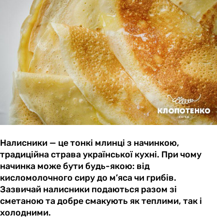
Налисники — це тонкі млинці з начинкою,
традиційна страва української кухні. При чому
начинка може бути будь-якою: від
кисломолочного сиру до м’яса чи грибів.
Зазвичай налисники подаються разом зі
сметаною та добре смакують як теплими, так і
холодними.