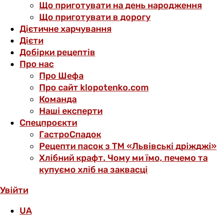
Що приготувати на день народження
Що приготувати в дорогу
Дієтичне харчування
Дієти
Добірки рецептів
Про нас
Про Шефа
Про сайт klopotenko.com
Команда
Наші експерти
Спецпроєкти
ГастроСпадок
Рецепти пасок з ТМ «Львівські дріжджі»
Хлібний крафт. Чому ми їмо, печемо та
купуємо хліб на заквасці
Увійти
UA