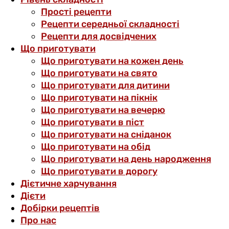
Прості рецепти
Рецепти середньої складності
Рецепти для досвідчених
Що приготувати
Що приготувати на кожен день
Що приготувати на свято
Що приготувати для дитини
Що приготувати на пікнік
Що приготувати на вечерю
Що приготувати в піст
Що приготувати на сніданок
Що приготувати на обід
Що приготувати на день народження
Що приготувати в дорогу
Дієтичне харчування
Дієти
Добірки рецептів
Про нас