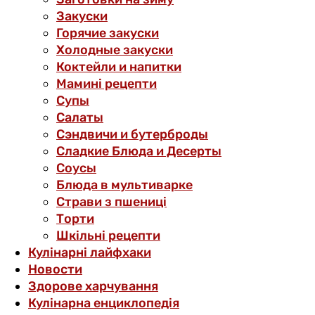
Закуски
Горячие закуски
Холодные закуски
Коктейли и напитки
Мамині рецепти
Супы
Салаты
Сэндвичи и бутерброды
Сладкие Блюда и Десерты
Соусы
Блюда в мультиварке
Страви з пшениці
Торти
Шкільні рецепти
Кулінарні лайфхаки
Новости
Здорове харчування
Кулінарна енциклопедія