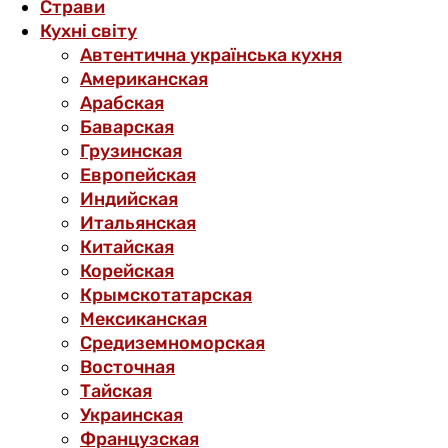
Страви
Кухні світу
Автентична українська кухня
Американская
Арабская
Баварская
Грузинская
Европейская
Индийская
Итальянская
Китайская
Корейская
Крымскотатарская
Мексиканская
Средиземноморская
Восточная
Тайская
Украинская
Французская