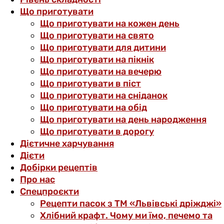
Що приготувати
Що приготувати на кожен день
Що приготувати на свято
Що приготувати для дитини
Що приготувати на пікнік
Що приготувати на вечерю
Що приготувати в піст
Що приготувати на сніданок
Що приготувати на обід
Що приготувати на день народження
Що приготувати в дорогу
Дієтичне харчування
Дієти
Добірки рецептів
Про нас
Спецпроєкти
Рецепти пасок з ТМ «Львівські дріжджі»
Хлібний крафт. Чому ми їмо, печемо та