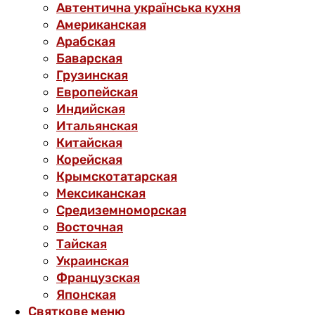
Автентична українська кухня
Американская
Арабская
Баварская
Грузинская
Европейская
Индийская
Итальянская
Китайская
Корейская
Крымскотатарская
Мексиканская
Средиземноморская
Восточная
Тайская
Украинская
Французская
Японская
Святкове меню