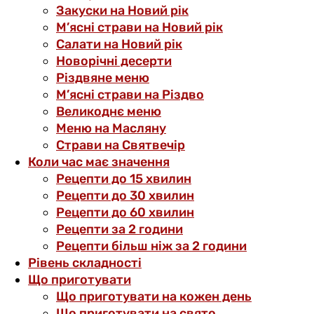
Закуски на Новий рік
М’ясні страви на Новий рік
Салати на Новий рік
Новорічні десерти
Різдвяне меню
М’ясні страви на Різдво
Великоднє меню
Меню на Масляну
Страви на Святвечір
Коли час має значення
Рецепти до 15 хвилин
Рецепти до 30 хвилин
Рецепти до 60 хвилин
Рецепти за 2 години
Рецепти більш ніж за 2 години
Рівень складності
Що приготувати
Що приготувати на кожен день
Що приготувати на свято