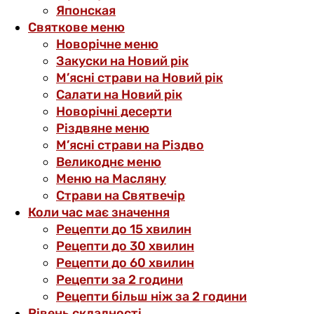
Японская
Святкове меню
Новорічне меню
Закуски на Новий рік
М’ясні страви на Новий рік
Салати на Новий рік
Новорічні десерти
Різдвяне меню
М’ясні страви на Різдво
Великоднє меню
Меню на Масляну
Страви на Святвечір
Коли час має значення
Рецепти до 15 хвилин
Рецепти до 30 хвилин
Рецепти до 60 хвилин
Рецепти за 2 години
Рецепти більш ніж за 2 години
Рівень складності