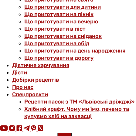
Що приготувати для дитини
Що приготувати на пікнік
Що приготувати на вечерю
Що приготувати в піст
Що приготувати на сніданок
Що приготувати на обід
Що приготувати на день народження
Що приготувати в дорогу
Дієтичне харчування
Дієти
Добірки рецептів
Про нас
Спецпроєкти
Рецепти пасок з ТМ «Львівські дріжджі»
Хлібний крафт. Чому ми їмо, печемо та
купуємо хліб на заквасці