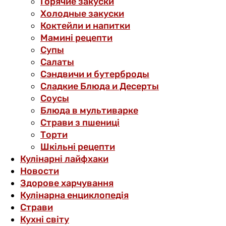
Горячие закуски
Холодные закуски
Коктейли и напитки
Мамині рецепти
Супы
Салаты
Сэндвичи и бутерброды
Сладкие Блюда и Десерты
Соусы
Блюда в мультиварке
Страви з пшениці
Торти
Шкільні рецепти
Кулінарні лайфхаки
Новости
Здорове харчування
Кулінарна енциклопедія
Страви
Кухні світу