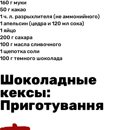
160 г
муки
50 г
какао
1 ч.
л.
разрыхлителя (не аммонийного)
1 апельсин
(цедра
и 120 мл сока)
1 яйцо
200 г
сахара
100 г
масла
сливочного
1 щепотка
соли
100 г
темного
шоколада
Шоколадные
кексы:
Приготування