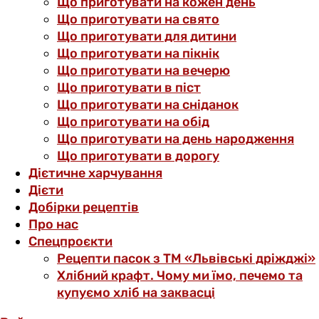
Що приготувати на кожен день
Що приготувати на свято
Що приготувати для дитини
Що приготувати на пікнік
Що приготувати на вечерю
Що приготувати в піст
Що приготувати на сніданок
Що приготувати на обід
Що приготувати на день народження
Що приготувати в дорогу
Дієтичне харчування
Дієти
Добірки рецептів
Про нас
Спецпроєкти
Рецепти пасок з ТМ «Львівські дріжджі»
Хлібний крафт. Чому ми їмо, печемо та
купуємо хліб на заквасці