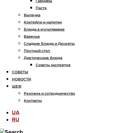
Гарниры
Паста
Выпечка
Коктейли и напитки
Блюда в мультиварке
Варенье
Сладкие Блюда и Десерты
Постный стол
Диетические блюда
Советы экспертов
СОВЕТЫ
НОВОСТИ
ШЕФ
Реклама и сотрудничество
Контакты
UA
RU