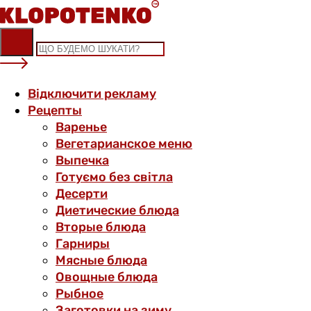
Skip
to
content
Відключити рекламу
Рецепты
Варенье
Вегетарианское меню
Выпечка
Готуємо без світла
Десерти
Диетические блюда
Вторые блюда
Гарниры
Мясные блюда
Овощные блюда
Рыбное
Заготовки на зиму