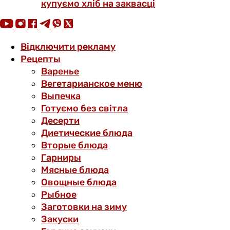
купуємо хліб на заквасці
Відключити рекламу
Рецепты
Варенье
Вегетарианское меню
Выпечка
Готуємо без світла
Десерти
Диетические блюда
Вторые блюда
Гарниры
Мясные блюда
Овощные блюда
Рыбное
Заготовки на зиму
Закуски