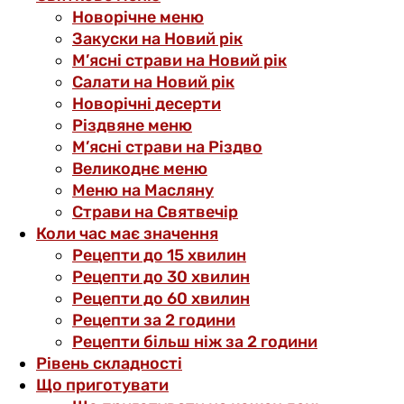
Новорічне меню
Закуски на Новий рік
М’ясні страви на Новий рік
Салати на Новий рік
Новорічні десерти
Різдвяне меню
М’ясні страви на Різдво
Великоднє меню
Меню на Масляну
Страви на Святвечір
Коли час має значення
Рецепти до 15 хвилин
Рецепти до 30 хвилин
Рецепти до 60 хвилин
Рецепти за 2 години
Рецепти більш ніж за 2 години
Рівень складності
Що приготувати