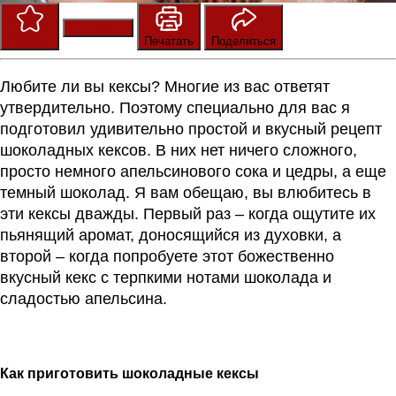
Сохранить
Оценить
Печатать
Поделиться
Любите ли вы кексы? Многие из вас ответят
утвердительно. П
оэтому специально для вас я
подготовил удивительно простой и вкусный рецепт
шоколадных кексов. В них нет ничего сложного,
просто немного апельсинового сока и цедры, а еще
темный шоколад. Я вам обещаю, вы влюбитесь в
эти кексы дважды. Первый раз – когда ощутите их
пьянящий аромат, доносящийся из духовки, а
второй – когда попробуете этот божественно
вкусный кекс с терпкими нотами шоколада и
сладостью апельсина.
Как приготовить ш
околадные кексы