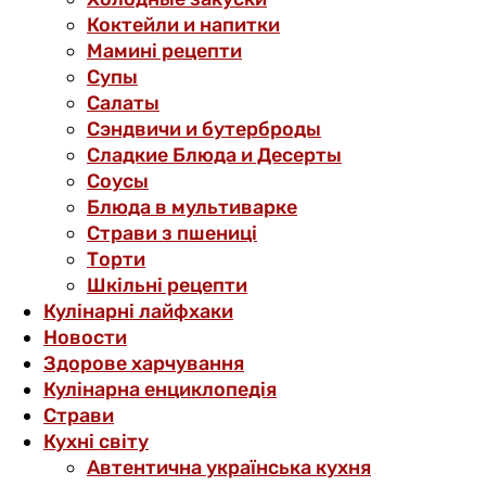
Коктейли и напитки
Мамині рецепти
Супы
Салаты
Сэндвичи и бутерброды
Сладкие Блюда и Десерты
Соусы
Блюда в мультиварке
Страви з пшениці
Торти
Шкільні рецепти
Кулінарні лайфхаки
Новости
Здорове харчування
Кулінарна енциклопедія
Страви
Кухні світу
Автентична українська кухня