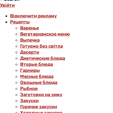
Увійти
Відключити рекламу
Рецепты
Варенье
Вегетарианское меню
Выпечка
Готуємо без світла
Десерти
Диетические блюда
Вторые блюда
Гарниры
Мясные блюда
Овощные блюда
Рыбное
Заготовки на зиму
Закуски
Горячие закуски
Холодные закуски