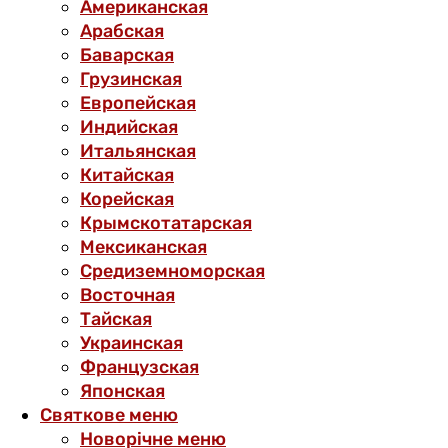
Американская
Арабская
Баварская
Грузинская
Европейская
Индийская
Итальянская
Китайская
Корейская
Крымскотатарская
Мексиканская
Средиземноморская
Восточная
Тайская
Украинская
Французская
Японская
Святкове меню
Новорічне меню