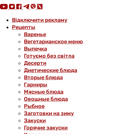
Відключити рекламу
Рецепты
Варенье
Вегетарианское меню
Выпечка
Готуємо без світла
Десерти
Диетические блюда
Вторые блюда
Гарниры
Мясные блюда
Овощные блюда
Рыбное
Заготовки на зиму
Закуски
Горячие закуски