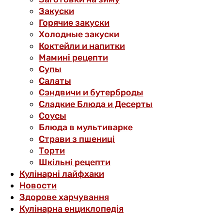
Закуски
Горячие закуски
Холодные закуски
Коктейли и напитки
Мамині рецепти
Супы
Салаты
Сэндвичи и бутерброды
Сладкие Блюда и Десерты
Соусы
Блюда в мультиварке
Страви з пшениці
Торти
Шкільні рецепти
Кулінарні лайфхаки
Новости
Здорове харчування
Кулінарна енциклопедія