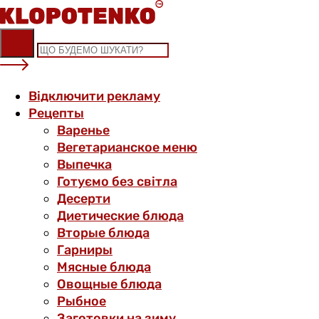
Skip
to
content
Відключити рекламу
Рецепты
Варенье
Вегетарианское меню
Выпечка
Готуємо без світла
Десерти
Диетические блюда
Вторые блюда
Гарниры
Мясные блюда
Овощные блюда
Рыбное
Заготовки на зиму