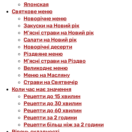
Японская
Святкове меню
Новорічне меню
Закуски на Новий рік
М’ясні страви на Новий рік
Салати на Новий рік
Новорічні десерти
Різдвяне меню
М’ясні страви на Різдво
Великоднє меню
Меню на Масляну
Страви на Святвечір
Коли час має значення
Рецепти до 15 хвилин
Рецепти до 30 хвилин
Рецепти до 60 хвилин
Рецепти за 2 години
Рецепти більш ніж за 2 години
Рівень складності