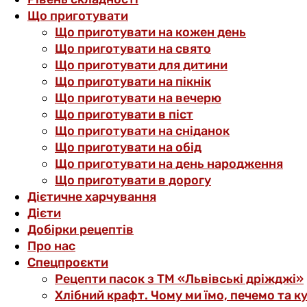
Що приготувати
Що приготувати на кожен день
Що приготувати на свято
Що приготувати для дитини
Що приготувати на пікнік
Що приготувати на вечерю
Що приготувати в піст
Що приготувати на сніданок
Що приготувати на обід
Що приготувати на день народження
Що приготувати в дорогу
Дієтичне харчування
Дієти
Добірки рецептів
Про нас
Спецпроєкти
Рецепти пасок з ТМ «Львівські дріжджі»
Хлібний крафт. Чому ми їмо, печемо та к