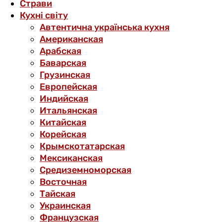
Страви
Кухні світу
Автентична українська кухня
Американская
Арабская
Баварская
Грузинская
Европейская
Индийская
Итальянская
Китайская
Корейская
Крымскотатарская
Мексиканская
Средиземноморская
Восточная
Тайская
Украинская
Французская