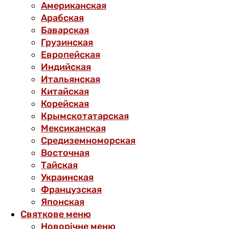
Американская
Арабская
Баварская
Грузинская
Европейская
Индийская
Итальянская
Китайская
Корейская
Крымскотатарская
Мексиканская
Средиземноморская
Восточная
Тайская
Украинская
Французская
Японская
Святкове меню
Новорічне меню