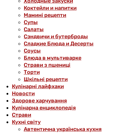
Холодные закуски
Коктейли и напитки
Мамині рецепти
Супы
Салаты
Сэндвичи и бутерброды
Сладкие Блюда и Десерты
Соусы
Блюда в мультиварке
Страви з пшениці
Торти
Шкільні рецепти
Кулінарні лайфхаки
Новости
Здорове харчування
Кулінарна енциклопедія
Страви
Кухні світу
Автентична українська кухня