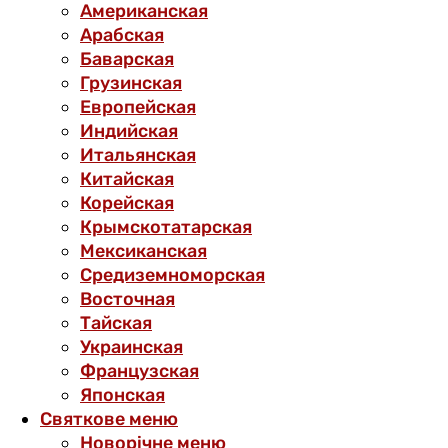
Американская
Арабская
Баварская
Грузинская
Европейская
Индийская
Итальянская
Китайская
Корейская
Крымскотатарская
Мексиканская
Средиземноморская
Восточная
Тайская
Украинская
Французская
Японская
Святкове меню
Новорічне меню