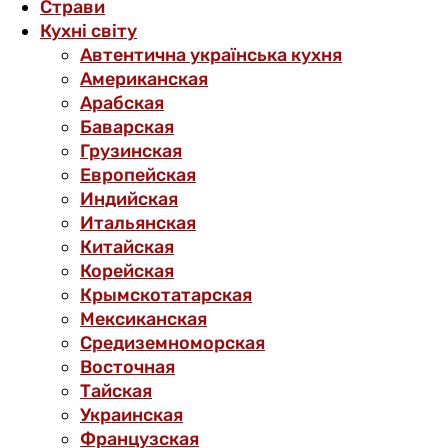
Страви
Кухні світу
Автентична українська кухня
Американская
Арабская
Баварская
Грузинская
Европейская
Индийская
Итальянская
Китайская
Корейская
Крымскотатарская
Мексиканская
Средиземноморская
Восточная
Тайская
Украинская
Французская