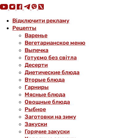
Відключити рекламу
Рецепты
Варенье
Вегетарианское меню
Выпечка
Готуємо без світла
Десерти
Диетические блюда
Вторые блюда
Гарниры
Мясные блюда
Овощные блюда
Рыбное
Заготовки на зиму
Закуски
Горячие закуски