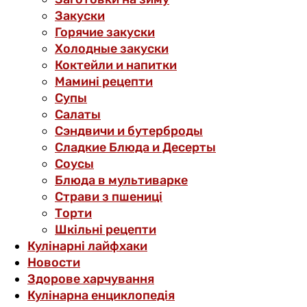
Закуски
Горячие закуски
Холодные закуски
Коктейли и напитки
Мамині рецепти
Супы
Салаты
Сэндвичи и бутерброды
Сладкие Блюда и Десерты
Соусы
Блюда в мультиварке
Страви з пшениці
Торти
Шкільні рецепти
Кулінарні лайфхаки
Новости
Здорове харчування
Кулінарна енциклопедія