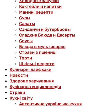
Холодные закуски
Коктейли и напитки
Мамині рецепти
Супы
Салаты
Сэндвичи и бутерброды
Сладкие Блюда и Десерты
Соусы
Блюда в мультиварке
Страви з пшениці
Торти
Шкільні рецепти
Кулінарні лайфхаки
Новости
Здорове харчування
Кулінарна енциклопедія
Страви
Кухні світу
Автентична українська кухня