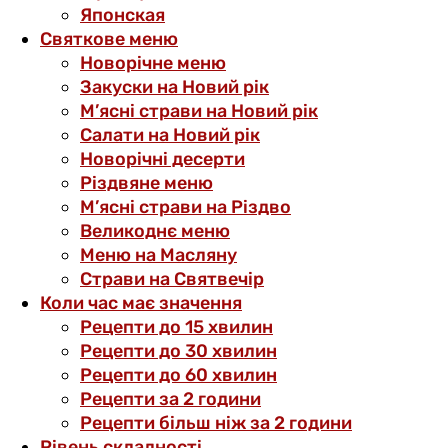
Японская
Святкове меню
Новорічне меню
Закуски на Новий рік
М’ясні страви на Новий рік
Салати на Новий рік
Новорічні десерти
Різдвяне меню
М’ясні страви на Різдво
Великоднє меню
Меню на Масляну
Страви на Святвечір
Коли час має значення
Рецепти до 15 хвилин
Рецепти до 30 хвилин
Рецепти до 60 хвилин
Рецепти за 2 години
Рецепти більш ніж за 2 години
Рівень складності