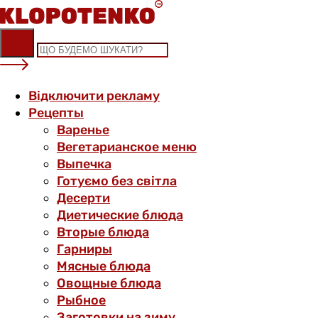
Skip
to
content
Відключити рекламу
Рецепты
Варенье
Вегетарианское меню
Выпечка
Готуємо без світла
Десерти
Диетические блюда
Вторые блюда
Гарниры
Мясные блюда
Овощные блюда
Рыбное
Заготовки на зиму