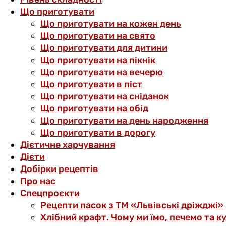
Що приготувати
Що приготувати на кожен день
Що приготувати на свято
Що приготувати для дитини
Що приготувати на пікнік
Що приготувати на вечерю
Що приготувати в піст
Що приготувати на сніданок
Що приготувати на обід
Що приготувати на день народження
Що приготувати в дорогу
Дієтичне харчування
Дієти
Добірки рецептів
Про нас
Спецпроєкти
Рецепти пасок з ТМ «Львівські дріжджі»
Хлібний крафт. Чому ми їмо, печемо та к