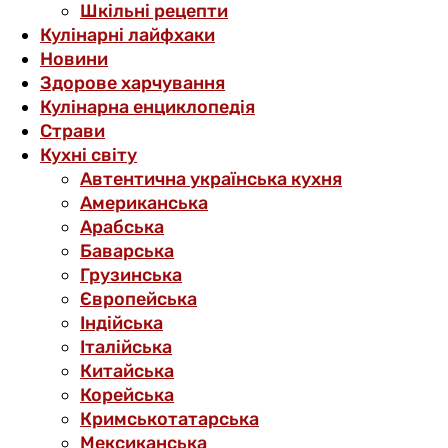
Шкільні рецепти
Кулінарні лайфхаки
Новини
Здорове харчування
Кулінарна енциклопедія
Страви
Кухні світу
Автентична українська кухня
Американська
Арабська
Баварська
Грузинська
Європейська
Індійська
Італійська
Китайська
Корейська
Кримськотатарська
Мексиканська