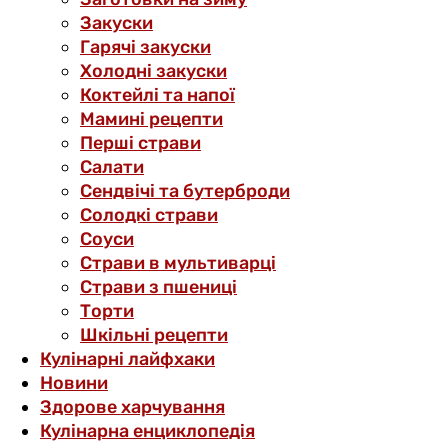
Закуски
Гарячі закуски
Холодні закуски
Коктейлі та напої
Мамині рецепти
Перші страви
Салати
Сендвічі та бутерброди
Солодкі страви
Соуси
Страви в мультиварці
Страви з пшениці
Торти
Шкільні рецепти
Кулінарні лайфхаки
Новини
Здорове харчування
Кулінарна енциклопедія