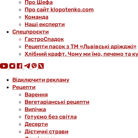
Про Шефа
Про сайт klopotenko.com
Команда
Наші експерти
Спецпроєкти
ГастроСпадок
Рецепти пасок з ТМ «Львівські дріжджі»
Хлібний крафт. Чому ми їмо, печемо та к
Відключити рекламу
Рецепти
Варення
Вегетаріанські рецепти
Випічка
Готуємо без світла
Десерти
Дієтичні страви