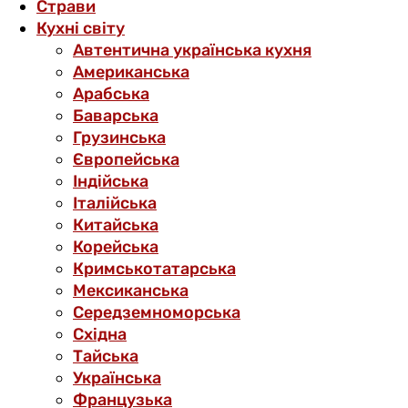
Страви
Кухні світу
Автентична українська кухня
Американська
Арабська
Баварська
Грузинська
Європейська
Індійська
Італійська
Китайська
Корейська
Кримськотатарська
Мексиканська
Середземноморська
Східна
Тайська
Українська
Французька