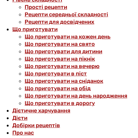
Прості рецепти
Рецепти середньої складності
Рецепти для досвідчених
Що приготувати
Що приготувати на кожен день
Що приготувати на свято
Що приготувати для дитини
Що приготувати на пікнік
Що приготувати на вечерю
Що приготувати в піст
Що приготувати на сніданок
Що приготувати на обід
Що приготувати на день народження
Що приготувати в дорогу
Дієтичне харчування
Дієти
Добірки рецептів
Про нас