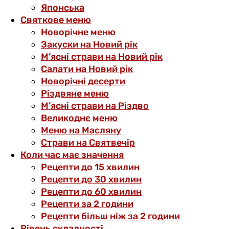
Японська
Святкове меню
Новорічне меню
Закуски на Новий рік
М’ясні страви на Новий рік
Салати на Новий рік
Новорічні десерти
Різдвяне меню
М’ясні страви на Різдво
Великоднє меню
Меню на Масляну
Страви на Святвечір
Коли час має значення
Рецепти до 15 хвилин
Рецепти до 30 хвилин
Рецепти до 60 хвилин
Рецепти за 2 години
Рецепти більш ніж за 2 години
Рівень складності