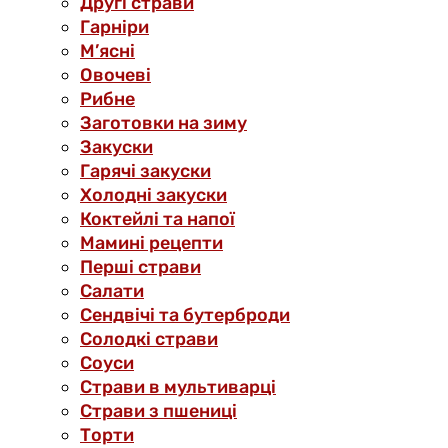
Другі страви
Гарніри
М’ясні
Овочеві
Рибне
Заготовки на зиму
Закуски
Гарячі закуски
Холодні закуски
Коктейлі та напої
Мамині рецепти
Перші страви
Салати
Сендвічі та бутерброди
Солодкі страви
Соуси
Страви в мультиварці
Страви з пшениці
Торти