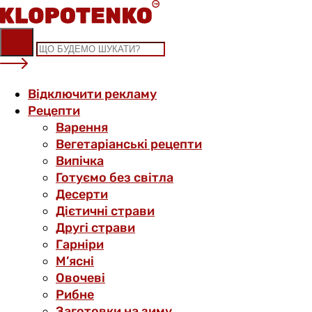
Skip
to
content
Відключити рекламу
Рецепти
Варення
Вегетаріанські рецепти
Випічка
Готуємо без світла
Десерти
Дієтичні страви
Другі страви
Гарніри
М’ясні
Овочеві
Рибне
Заготовки на зиму