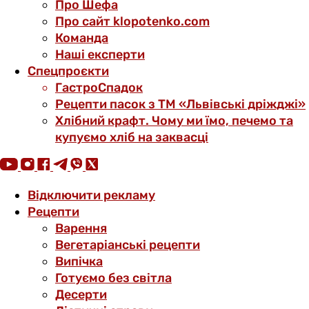
Про Шефа
Про сайт klopotenko.com
Команда
Наші експерти
Спецпроєкти
ГастроСпадок
Рецепти пасок з ТМ «Львівські дріжджі»
Хлібний крафт. Чому ми їмо, печемо та
купуємо хліб на заквасці
Відключити рекламу
Рецепти
Варення
Вегетаріанські рецепти
Випічка
Готуємо без світла
Десерти