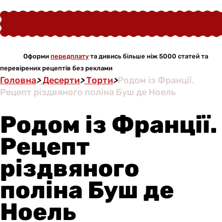
Оформи
передплату
та дивись більше ніж 5000 статей та
перевірених рецептів без реклами
Головна
>
Десерти
>
Торти
>
Родом із Франції.
Рецепт різдвяного поліна Буш де Ноель
Родом із Франції.
Рецепт
різдвяного
поліна Буш де
Ноель