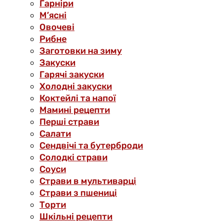
Гарніри
М’ясні
Овочеві
Рибне
Заготовки на зиму
Закуски
Гарячі закуски
Холодні закуски
Коктейлі та напої
Мамині рецепти
Перші страви
Салати
Сендвічі та бутерброди
Солодкі страви
Соуси
Страви в мультиварці
Страви з пшениці
Торти
Шкільні рецепти