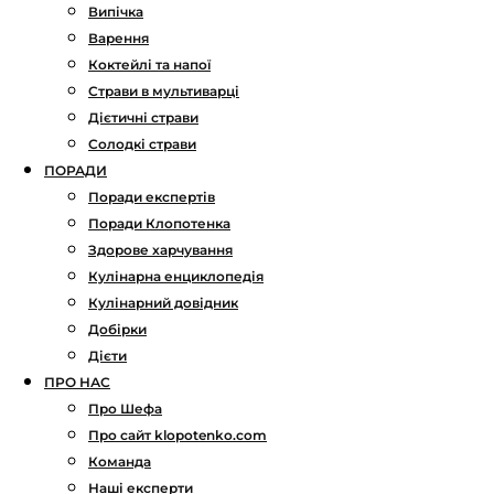
Випічка
Варення
Коктейлі та напої
Страви в мультиварці
Дієтичні страви
Солодкі страви
ПОРАДИ
Поради експертів
Поради Клопотенка
Здорове харчування
Кулінарна енциклопедія
Кулінарний довідник
Добірки
Дієти
ПРО НАС
Про Шефа
Про сайт klopotenko.com
Команда
Наші експерти