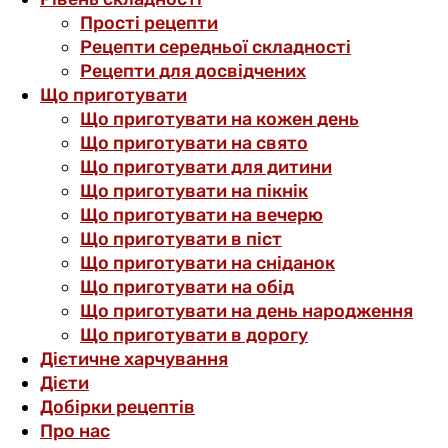
Прості рецепти
Рецепти середньої складності
Рецепти для досвідчених
Що приготувати
Що приготувати на кожен день
Що приготувати на свято
Що приготувати для дитини
Що приготувати на пікнік
Що приготувати на вечерю
Що приготувати в піст
Що приготувати на сніданок
Що приготувати на обід
Що приготувати на день народження
Що приготувати в дорогу
Дієтичне харчування
Дієти
Добірки рецептів
Про нас