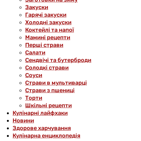
Закуски
Гарячі закуски
Холодні закуски
Коктейлі та напої
Мамині рецепти
Перші страви
Салати
Сендвічі та бутерброди
Солодкі страви
Соуси
Страви в мультиварці
Страви з пшениці
Торти
Шкільні рецепти
Кулінарні лайфхаки
Новини
Здорове харчування
Кулінарна енциклопедія