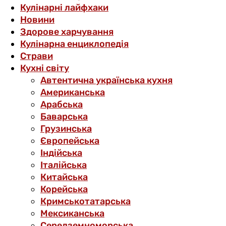
Кулінарні лайфхаки
Новини
Здорове харчування
Кулінарна енциклопедія
Страви
Кухні світу
Автентична українська кухня
Американська
Арабська
Баварська
Грузинська
Європейська
Індійська
Італійська
Китайська
Корейська
Кримськотатарська
Мексиканська
Середземноморська