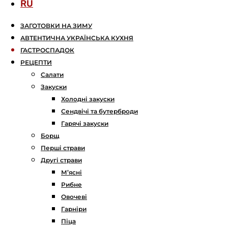
RU
ЗАГОТОВКИ НА ЗИМУ
АВТЕНТИЧНА УКРАЇНСЬКА КУХНЯ
ГАСТРОСПАДОК
РЕЦЕПТИ
Салати
Закуски
Холодні закуски
Сендвічі та бутерброди
Гарячі закуски
Борщ
Перші страви
Другі страви
М’ясні
Рибне
Овочеві
Гарніри
Піца