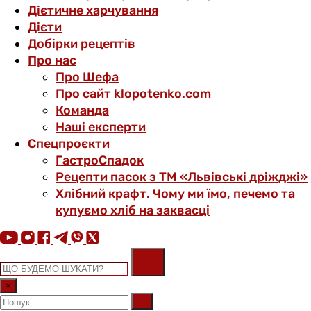
Дієтичне харчування
Дієти
Добірки рецептів
Про нас
Про Шефа
Про сайт klopotenko.com
Команда
Наші експерти
Спецпроєкти
ГастроСпадок
Рецепти пасок з ТМ «Львівські дріжджі»
Хлібний крафт. Чому ми їмо, печемо та
купуємо хліб на заквасці
×