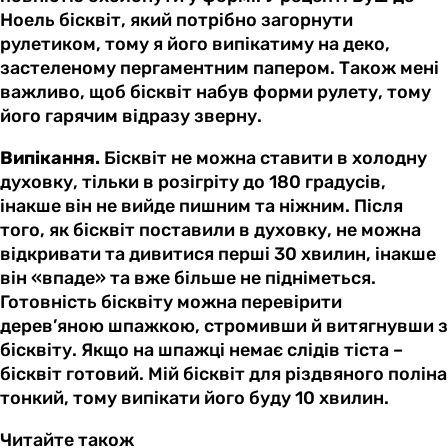
Ноель бісквіт, який потрібно загорнути
рулетиком, тому я його випікатиму на деко,
застеленому пергаментним папером. Також мені
важливо, щоб бісквіт набув форми рулету, тому
його гарячим відразу зверну.
Випікання.
Бісквіт не можна ставити в холодну
духовку, тільки в розігріту до 180 градусів,
інакше він не вийде пишним та ніжним. Після
того, як бісквіт поставили в духовку, не можна
відкривати та дивитися перші 30 хвилин, інакше
він «впаде» та вже більше не підніметься.
Готовність бісквіту можна перевірити
дерев’яною шпажкою, стромивши й витягнувши з
бісквіту. Якщо на шпажці немає слідів тіста –
бісквіт готовий. Мій бісквіт для різдвяного поліна
тонкий, тому випікати його буду 10 хвилин.
Читайте також