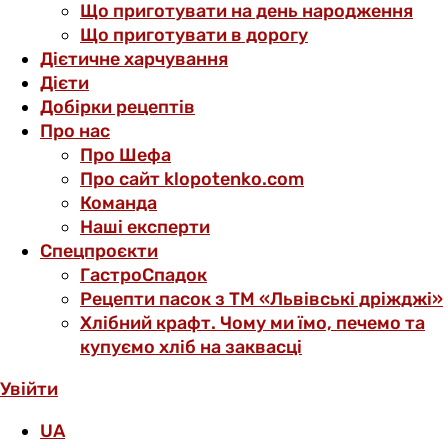
Що приготувати на день народження
Що приготувати в дорогу
Дієтичне харчування
Дієти
Добірки рецептів
Про нас
Про Шефа
Про сайт klopotenko.com
Команда
Наші експерти
Спецпроєкти
ГастроСпадок
Рецепти пасок з ТМ «Львівські дріжджі»
Хлібний крафт. Чому ми їмо, печемо та
купуємо хліб на заквасці
Увійти
UA