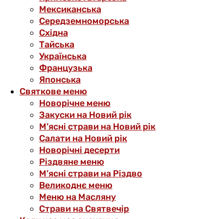
Мексиканська
Середземноморська
Східна
Тайська
Українська
Французька
Японська
Святкове меню
Новорічне меню
Закуски на Новий рік
М’ясні страви на Новий рік
Салати на Новий рік
Новорічні десерти
Різдвяне меню
М’ясні страви на Різдво
Великоднє меню
Меню на Масляну
Страви на Святвечір