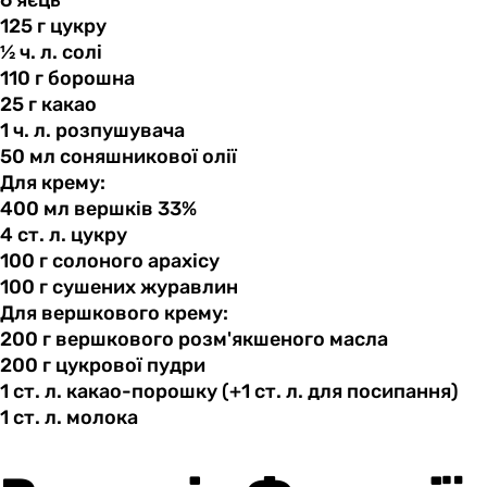
6 яєць
125 г
цукру
½ ч.
л.
солі
110 г
борошна
25 г
какао
1 ч.
л.
розпушувача
50 мл
соняшникової
олії
Для крему:
400 мл
вершків
33%
4 ст.
л.
цукру
100 г
солоного
арахісу
100 г
сушених
журавлин
Для вершкового крему:
200 г
вершкового
розм'якшеного масла
200 г
цукрової
пудри
1 ст.
л.
какао-порошку (+1 ст. л. для посипання)
1 ст.
л.
молока