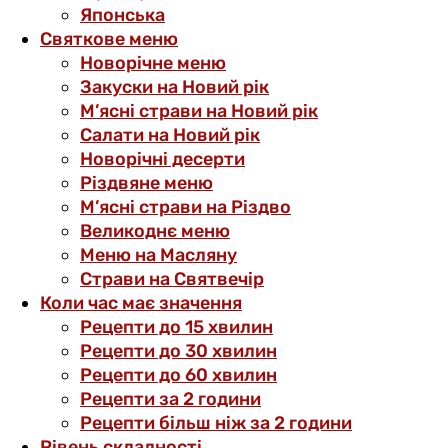
Японська
Святкове меню
Новорічне меню
Закуски на Новий рік
М’ясні страви на Новий рік
Салати на Новий рік
Новорічні десерти
Різдвяне меню
М’ясні страви на Різдво
Великоднє меню
Меню на Масляну
Страви на Святвечір
Коли час має значення
Рецепти до 15 хвилин
Рецепти до 30 хвилин
Рецепти до 60 хвилин
Рецепти за 2 години
Рецепти більш ніж за 2 години
Рівень складності