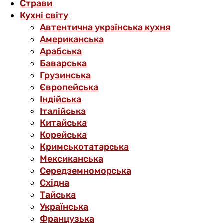
Страви
Кухні світу
Автентична українська кухня
Американська
Арабська
Баварська
Грузинська
Європейська
Індійська
Італійська
Китайська
Корейська
Кримськотатарська
Мексиканська
Середземноморська
Східна
Тайська
Українська
Французька