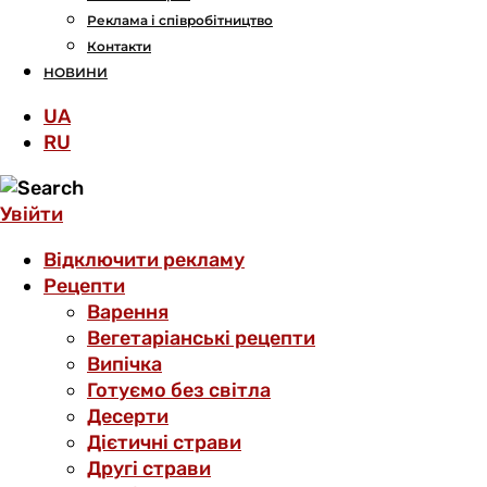
Реклама і співробітництво
Контакти
НОВИНИ
UA
RU
Увійти
Відключити рекламу
Рецепти
Варення
Вегетаріанські рецепти
Випічка
Готуємо без світла
Десерти
Дієтичні страви
Другі страви