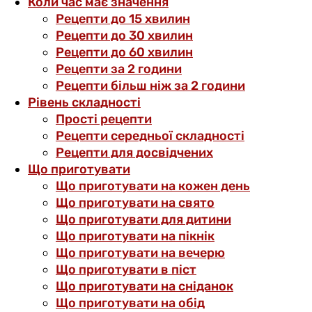
Коли час має значення
Рецепти до 15 хвилин
Рецепти до 30 хвилин
Рецепти до 60 хвилин
Рецепти за 2 години
Рецепти більш ніж за 2 години
Рівень складності
Прості рецепти
Рецепти середньої складності
Рецепти для досвідчених
Що приготувати
Що приготувати на кожен день
Що приготувати на свято
Що приготувати для дитини
Що приготувати на пікнік
Що приготувати на вечерю
Що приготувати в піст
Що приготувати на сніданок
Що приготувати на обід