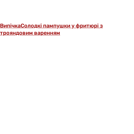
Випічка
Солодкі пампушки у фритюрі з
трояндовим варенням