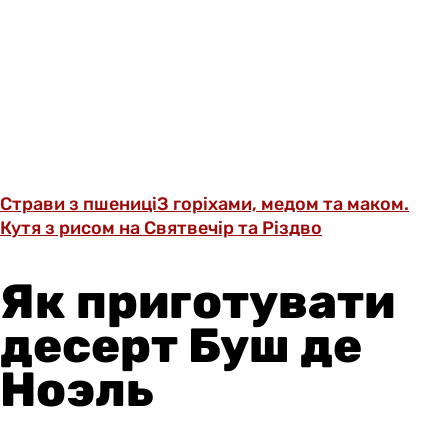
Страви з пшениці
З горіхами, медом та маком.
Кутя з рисом на Святвечір та Різдво
Як приготувати
десерт Буш де
Ноэль