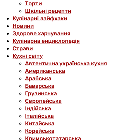
Торти
Шкільні рецепти
Кулінарні лайфхаки
Новини
Здорове харчування
Кулінарна енциклопедія
Страви
Кухні світу
Автентична українська кухня
Американська
Арабська
Баварська
Грузинська
Європейська
Індійська
Італійська
Китайська
Корейська
Кримськотатарська