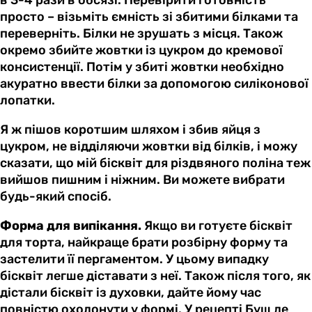
просто – візьміть ємність зі збитими білками та
переверніть. Білки не зрушать з місця. Також
окремо збийте жовтки із цукром до кремової
консистенції. Потім у збиті жовтки необхідно
акуратно ввести білки за допомогою силіконової
лопатки.
Я ж пішов коротшим шляхом і збив яйця з
цукром, не відділяючи жовтки від білків, і можу
сказати, що мій бісквіт для різдвяного поліна теж
вийшов пишним і ніжним. Ви можете вибрати
будь-який спосіб.
Форма для випікання.
Якщо ви готуєте бісквіт
для торта, найкраще брати розбірну форму та
застелити її пергаментом. У цьому випадку
бісквіт легше діставати з неї. Також після того, як
дістали бісквіт із духовки, дайте йому час
повністю охолонути у формі. У рецепті Буш де