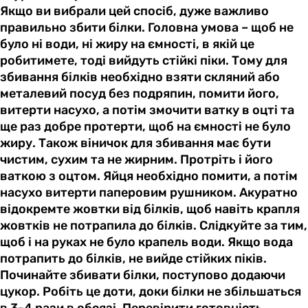
Якщо ви вибрали цей спосіб, дуже важливо
правильно збити білки. Головна умова – щоб не
було ні води, ні жиру на ємності, в якій це
робитимете, тоді вийдуть стійкі піки. Тому для
збивання білків необхідно взяти скляний або
металевий посуд без подряпин, помити його,
витерти насухо, а потім змочити ватку в оцті та
ще раз добре протерти, щоб на ємності не було
жиру. Також віничок для збивання має бути
чистим, сухим та не жирним. Протріть і його
ваткою з оцтом. Яйця необхідно помити, а потім
насухо витерти паперовим рушником. Акуратно
відокремте жовтки від білків, щоб навіть крапля
жовтків не потрапила до білків. Слідкуйте за тим,
щоб і на руках не було крапель води. Якщо вода
потрапить до білків, не вийде стійких піків.
Починайте збивати білки, поступово додаючи
цукор. Робіть це доти, доки білки не збільшаться
в 3-4 рази в обсязі. Перевірити готовність