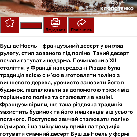
Зберегти
Оцінити
Друкувати
Поділитись
Буш де Ноель – французький десерт у вигляді
рулету, стилізованого під поліно. Такий десерт
почали готувати недарма. Починаючи з XII
століття, у Франції напередодні Різдва була
традиція всією сім’єю виготовляти поліно з
вишневого дерева, урочисто заносити його в
будинок, підпалювати за допомогою тріски від
торішнього поліна та спалювати в каміні.
Французи вірили, що така різдвяна традиція
захистить будинок та його мешканців від усього
поганого. Поступово звичай спалювати поліно
відмирав, і на зміну йому прийшла традиція
готувати смачний десерт Буш де Ноель у формі