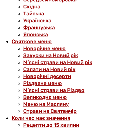
Східна
Тайська
Українська
Французька
Японська
Святкове меню
Новорічне меню
Закуски на Новий рік
М’ясні страви на Новий рік
Салати на Новий рік
Новорічні десерти
Різдвяне меню
М’ясні страви на Різдво
Великоднє меню
Меню на Масляну
Страви на Святвечір
Коли час має значення
Рецепти до 15 хвилин