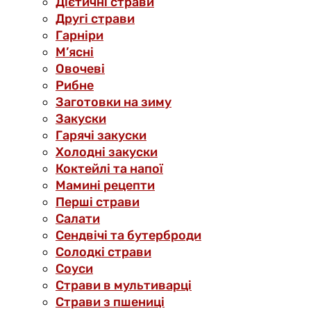
Дієтичні страви
Другі страви
Гарніри
М’ясні
Овочеві
Рибне
Заготовки на зиму
Закуски
Гарячі закуски
Холодні закуски
Коктейлі та напої
Мамині рецепти
Перші страви
Салати
Сендвічі та бутерброди
Солодкі страви
Соуси
Страви в мультиварці
Страви з пшениці