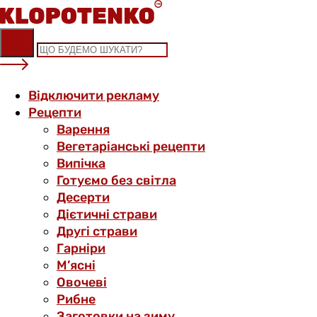
Skip
to
content
Відключити рекламу
Рецепти
Варення
Вегетаріанські рецепти
Випічка
Готуємо без світла
Десерти
Дієтичні страви
Другі страви
Гарніри
М’ясні
Овочеві
Рибне
Заготовки на зиму