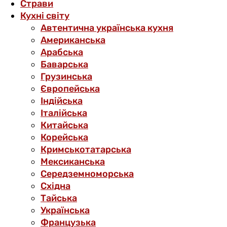
Страви
Кухні світу
Автентична українська кухня
Американська
Арабська
Баварська
Грузинська
Європейська
Індійська
Італійська
Китайська
Корейська
Кримськотатарська
Мексиканська
Середземноморська
Східна
Тайська
Українська
Французька