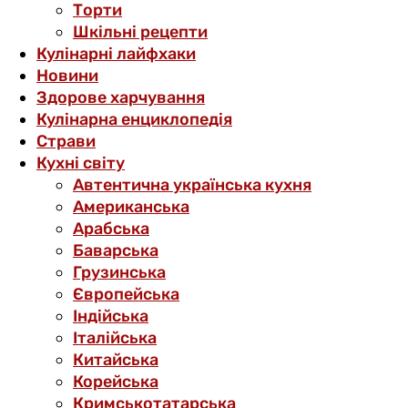
Торти
Шкільні рецепти
Кулінарні лайфхаки
Новини
Здорове харчування
Кулінарна енциклопедія
Страви
Кухні світу
Автентична українська кухня
Американська
Арабська
Баварська
Грузинська
Європейська
Індійська
Італійська
Китайська
Корейська
Кримськотатарська