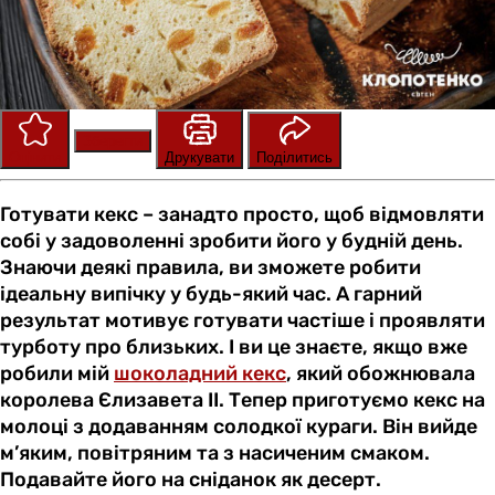
Зберегти
Оцінити
Друкувати
Поділитись
Готувати кекс – занадто просто, щоб відмовляти
собі у задоволенні зробити його у будній день.
Знаючи деякі правила, ви зможете робити
ідеальну випічку у будь-який час. А гарний
результат мотивує готувати частіше і проявляти
турботу про близьких. І ви це знаєте, якщо вже
робили мій
шоколадний кекс
, який обожнювала
королева Єлизавета II. Тепер приготуємо кекс на
молоці з додаванням солодкої кураги. Він вийде
м’яким, повітряним та з насиченим смаком.
Подавайте його на сніданок як десерт.