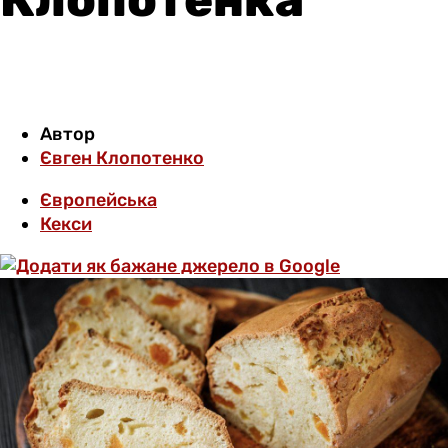
Автор
Євген Клопотенко
Європейська
Кекси