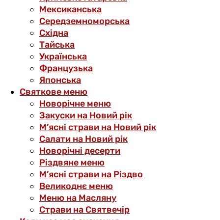
Мексиканська
Середземноморська
Східна
Тайська
Українська
Французька
Японська
Святкове меню
Новорічне меню
Закуски на Новий рік
М’ясні страви на Новий рік
Салати на Новий рік
Новорічні десерти
Різдвяне меню
М’ясні страви на Різдво
Великоднє меню
Меню на Масляну
Страви на Святвечір