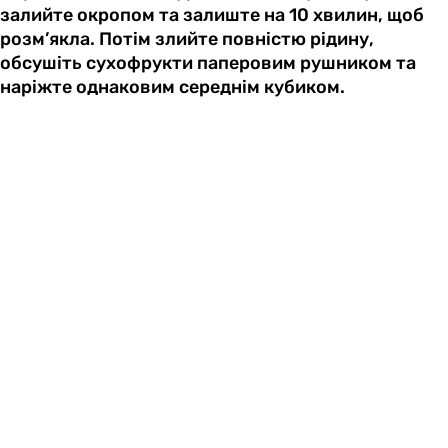
залийте окропом та залиште на 10 хвилин, щоб
розм’якла. Потім злийте повністю рідину,
обсушіть сухофрукти паперовим рушником та
наріжте однаковим середнім кубиком.