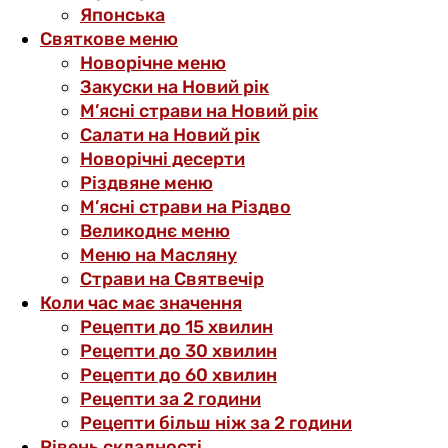
Японська
Святкове меню
Новорічне меню
Закуски на Новий рік
М’ясні страви на Новий рік
Салати на Новий рік
Новорічні десерти
Різдвяне меню
М’ясні страви на Різдво
Великоднє меню
Меню на Масляну
Страви на Святвечір
Коли час має значення
Рецепти до 15 хвилин
Рецепти до 30 хвилин
Рецепти до 60 хвилин
Рецепти за 2 години
Рецепти більш ніж за 2 години
Рівень складності