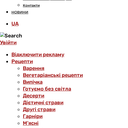
Контакти
НОВИНИ
UA
Увійти
Відключити рекламу
Рецепти
Варення
Вегетаріанські рецепти
Випічка
Готуємо без світла
Десерти
Дієтичні страви
Другі страви
Гарніри
М’ясні