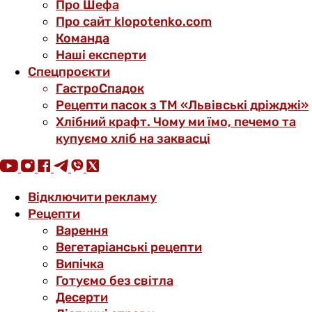
Про Шефа
Про сайт klopotenko.com
Команда
Наші експерти
Спецпроєкти
ГастроСпадок
Рецепти пасок з ТМ «Львівські дріжджі»
Хлібний крафт. Чому ми їмо, печемо та
купуємо хліб на заквасці
Відключити рекламу
Рецепти
Варення
Вегетаріанські рецепти
Випічка
Готуємо без світла
Десерти