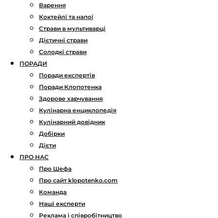
Варення
Коктейлі та напої
Страви в мультиварці
Дієтичні страви
Солодкі страви
ПОРАДИ
Поради експертів
Поради Клопотенка
Здорове харчування
Кулінарна енциклопедія
Кулінарний довідник
Добірки
Дієти
ПРО НАС
Про Шефа
Про сайт klopotenko.com
Команда
Наші експерти
Реклама і співробітництво