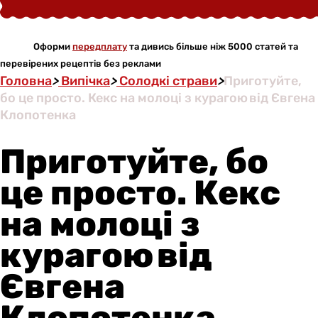
Оформи
передплату
та дивись більше ніж 5000 статей та
перевірених рецептів без реклами
Головна
>
Випічка
>
Солодкі страви
>
Приготуйте,
бо це просто. Кекс на молоці з курагою від Євгена
Клопотенка
Приготуйте, бо
це просто. Кекс
на молоці з
курагою від
Євгена
Клопотенка