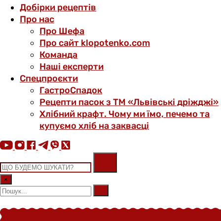
Добірки рецептів
Про нас
Про Шефа
Про сайт klopotenko.com
Команда
Наші експерти
Спецпроєкти
ГастроСпадок
Рецепти пасок з ТМ «Львівські дріжджі»
Хлібний крафт. Чому ми їмо, печемо та
купуємо хліб на заквасці
×