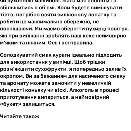
чи кухонною машиною. Маса має побіліти та
збільшитись в об’ємі. Коли будете вимішувати
тісто, потрібно взяти силіконову лопатку та
робити це максимально обережно, не
поспішаючи. Ми маємо зберегти пухирці повітря,
які при випіканні зроблять наш кекс неймовірно
м’яким та ніжним. Ось і всі правила.
Солодкуватий смак кураги ідеально підходить
для використання у випічці. Щоб трішки
розм’якшити сухофрукти, я попередньо залив їх
окропом. Ви за бажанням для насиченого смаку
та аромату можете замочити у невеличкій
кількості коньяку чи віскі. Алкоголь в процесі
приготування випариться, а неймовірний
«букет» залишиться.
Читайте також