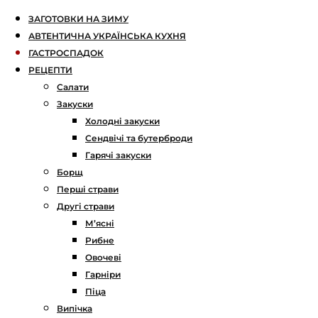
ЗАГОТОВКИ НА ЗИМУ
АВТЕНТИЧНА УКРАЇНСЬКА КУХНЯ
ГАСТРОСПАДОК
РЕЦЕПТИ
Салати
Закуски
Холодні закуски
Сендвічі та бутерброди
Гарячі закуски
Борщ
Перші страви
Другі страви
М’ясні
Рибне
Овочеві
Гарніри
Піца
Випічка