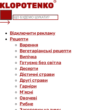
Skip
to
content
Відключити рекламу
Рецепти
Варення
Вегетаріанські рецепти
Випічка
Готуємо без світла
Десерти
Дієтичні страви
Другі страви
Гарніри
М’ясні
Овочеві
Рибне
Заготовки на зиму