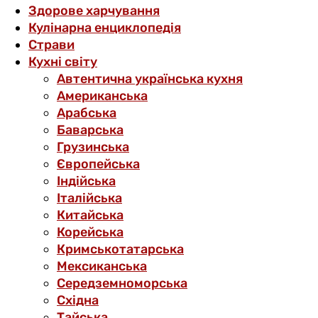
Здорове харчування
Кулінарна енциклопедія
Страви
Кухні світу
Автентична українська кухня
Американська
Арабська
Баварська
Грузинська
Європейська
Індійська
Італійська
Китайська
Корейська
Кримськотатарська
Мексиканська
Середземноморська
Східна
Тайська