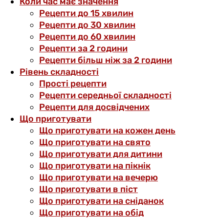
Коли час має значення
Рецепти до 15 хвилин
Рецепти до 30 хвилин
Рецепти до 60 хвилин
Рецепти за 2 години
Рецепти більш ніж за 2 години
Рівень складності
Прості рецепти
Рецепти середньої складності
Рецепти для досвідчених
Що приготувати
Що приготувати на кожен день
Що приготувати на свято
Що приготувати для дитини
Що приготувати на пікнік
Що приготувати на вечерю
Що приготувати в піст
Що приготувати на сніданок
Що приготувати на обід