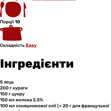
Порції
10
Складність
Easy
Інгредієнти
5 яєць
200 г
кураги
150 г
цукру
150 мл
молока
2,5%
100 мл
соняшникової
олії (+ 20 г для французької