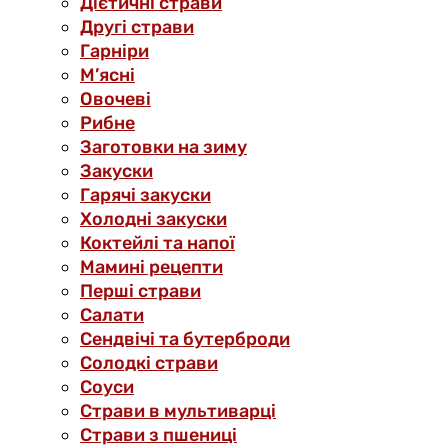
Дієтичні страви
Другі страви
Гарніри
М’ясні
Овочеві
Рибне
Заготовки на зиму
Закуски
Гарячі закуски
Холодні закуски
Коктейлі та напої
Мамині рецепти
Перші страви
Салати
Сендвічі та бутерброди
Солодкі страви
Соуси
Страви в мультиварці
Страви з пшениці