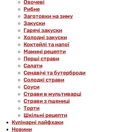
Овочеві
Рибне
Заготовки на зиму
Закуски
Гарячі закуски
Холодні закуски
Коктейлі та напої
Мамині рецепти
Перші страви
Салати
Сендвічі та бутерброди
Солодкі страви
Соуси
Страви в мультиварці
Страви з пшениці
Торти
Шкільні рецепти
Кулінарні лайфхаки
Новини