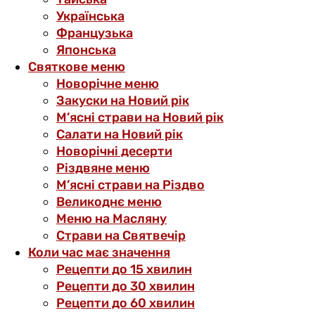
Українська
Французька
Японська
Святкове меню
Новорічне меню
Закуски на Новий рік
М’ясні страви на Новий рік
Салати на Новий рік
Новорічні десерти
Різдвяне меню
М’ясні страви на Різдво
Великоднє меню
Меню на Масляну
Страви на Святвечір
Коли час має значення
Рецепти до 15 хвилин
Рецепти до 30 хвилин
Рецепти до 60 хвилин