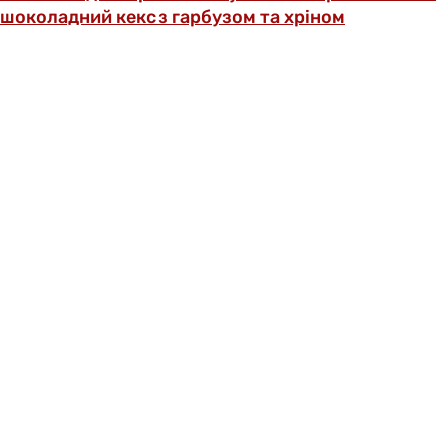
шоколадний кекс з гарбузом та хріном