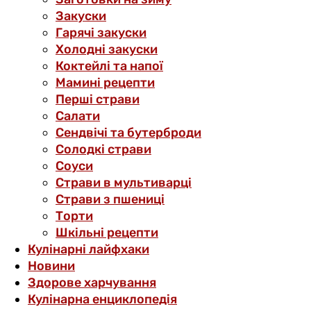
Закуски
Гарячі закуски
Холодні закуски
Коктейлі та напої
Мамині рецепти
Перші страви
Салати
Сендвічі та бутерброди
Солодкі страви
Соуси
Страви в мультиварці
Страви з пшениці
Торти
Шкільні рецепти
Кулінарні лайфхаки
Новини
Здорове харчування
Кулінарна енциклопедія