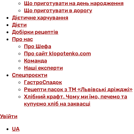
Що приготувати на день народження
Що приготувати в дорогу
Дієтичне харчування
Дієти
Добірки рецептів
Про нас
Про Шефа
Про сайт klopotenko.com
Команда
Наші експерти
Спецпроєкти
ГастроСпадок
Рецепти пасок з ТМ «Львівські дріжджі»
Хлібний крафт. Чому ми їмо, печемо та
купуємо хліб на заквасці
Увійти
UA