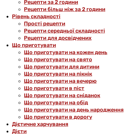
Рецепти за 2 години
Рецепти більш ніж за 2 години
Рівень складності
Прості рецепти
Рецепти середньої складності
Рецепти для досвідчених
Що приготувати
Що приготувати на кожен день
Що приготувати на свято
Що приготувати для дитини
Що приготувати на пікнік
Що приготувати на вечерю
Що приготувати в піст
Що приготувати на сніданок
Що приготувати на обід
Що приготувати на день народження
Що приготувати в дорогу
Дієтичне харчування
Дієти