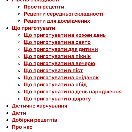
Прості рецепти
Рецепти середньої складності
Рецепти для досвідчених
Що приготувати
Що приготувати на кожен день
Що приготувати на свято
Що приготувати для дитини
Що приготувати на пікнік
Що приготувати на вечерю
Що приготувати в піст
Що приготувати на сніданок
Що приготувати на обід
Що приготувати на день народження
Що приготувати в дорогу
Дієтичне харчування
Дієти
Добірки рецептів
Про нас