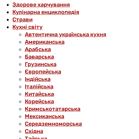
Здорове харчування
Кулінарна енциклопедія
Страви
Кухні світу
Автентична українська кухня
Американська
Арабська
Баварська
Грузинська
Європейська
Індійська
Італійська
Китайська
Корейська
Кримськотатарська
Мексиканська
Середземноморська
Східна
Тайська