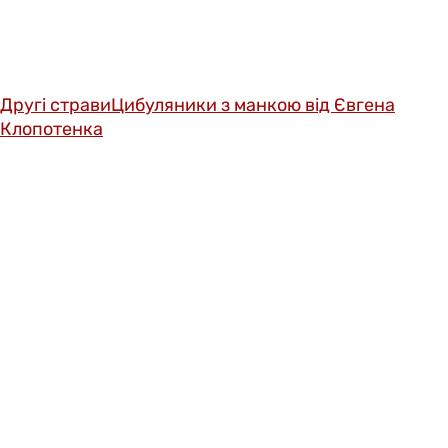
Другі страви
Цибуляники з манкою від Євгена
Клопотенка