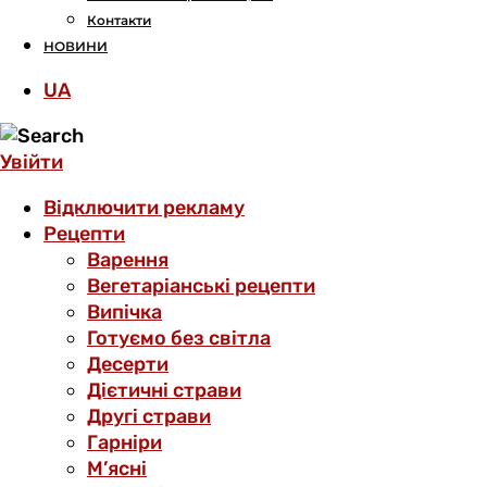
Контакти
НОВИНИ
UA
Увійти
Відключити рекламу
Рецепти
Варення
Вегетаріанські рецепти
Випічка
Готуємо без світла
Десерти
Дієтичні страви
Другі страви
Гарніри
М’ясні