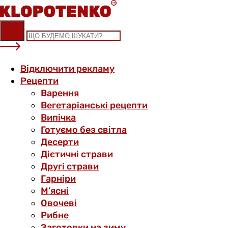
Skip
to
content
Відключити рекламу
Рецепти
Варення
Вегетаріанські рецепти
Випічка
Готуємо без світла
Десерти
Дієтичні страви
Другі страви
Гарніри
М’ясні
Овочеві
Рибне
Заготовки на зиму