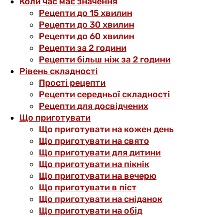
Коли час має значення
Рецепти до 15 хвилин
Рецепти до 30 хвилин
Рецепти до 60 хвилин
Рецепти за 2 години
Рецепти більш ніж за 2 години
Рівень складності
Прості рецепти
Рецепти середньої складності
Рецепти для досвідчених
Що приготувати
Що приготувати на кожен день
Що приготувати на свято
Що приготувати для дитини
Що приготувати на пікнік
Що приготувати на вечерю
Що приготувати в піст
Що приготувати на сніданок
Що приготувати на обід