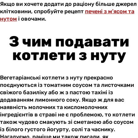
Якщо ви хочете додати до раціону більше джерел
клітковини, спробуйте рецепт
печені з м’ясом та
нутом
і овочами.
З чим подавати
котлети з нуту
Вегетаріанські котлети з нуту прекрасно
поєднуються із томатним соусом та листочками
свіжого базиліку або ж з пастою тахіні із
додаванням лимонного соку. Якщо ж для вас
наявність молочних та кисломолочних
інгредієнтів в страві не є проблемою, то котлети
також чудово смакують зі сметаною або соусом
із білого густого йогурту, солі та часнику.
Нагадуємо, раніше ми також писали, як