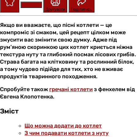
Зберегти
Оцінити
Друкувати
Поділитись
Якщо ви вважаєте, що пісні котлети — це
компроміс зі смаком, цей рецепт цілком може
змусити вас змінити свою думку. Адже під
рум’яною скоринкою цих котлет криється ніжна
текстура нуту та глибокий посмак лісових грибів.
Страва багата на клітковину та рослинний білок,
а тому чудово підійде для тих, хто не вживає
продуктів тваринного походження.
Спробуйте також
гречані котлети
з фенхелем від
Євгена Клопотенка.
Зміст
Що можна додати до котлет
З чим подавати котлети з нуту