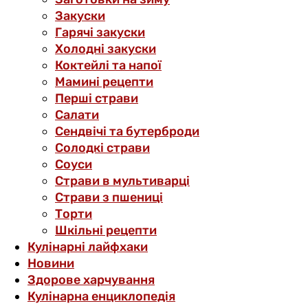
Закуски
Гарячі закуски
Холодні закуски
Коктейлі та напої
Мамині рецепти
Перші страви
Салати
Сендвічі та бутерброди
Солодкі страви
Соуси
Страви в мультиварці
Страви з пшениці
Торти
Шкільні рецепти
Кулінарні лайфхаки
Новини
Здорове харчування
Кулінарна енциклопедія