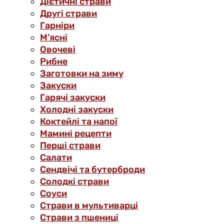
Дієтичні страви
Другі страви
Гарніри
М’ясні
Овочеві
Рибне
Заготовки на зиму
Закуски
Гарячі закуски
Холодні закуски
Коктейлі та напої
Мамині рецепти
Перші страви
Салати
Сендвічі та бутерброди
Солодкі страви
Соуси
Страви в мультиварці
Страви з пшениці