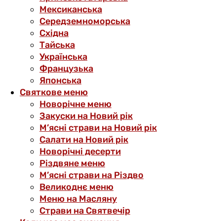
Мексиканська
Середземноморська
Східна
Тайська
Українська
Французька
Японська
Святкове меню
Новорічне меню
Закуски на Новий рік
М’ясні страви на Новий рік
Салати на Новий рік
Новорічні десерти
Різдвяне меню
М’ясні страви на Різдво
Великоднє меню
Меню на Масляну
Страви на Святвечір