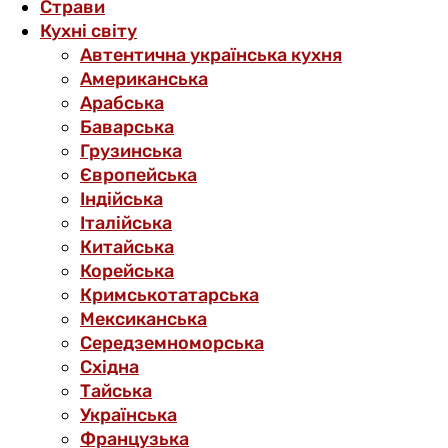
Страви
Кухні світу
Автентична українська кухня
Американська
Арабська
Баварська
Грузинська
Європейська
Індійська
Італійська
Китайська
Корейська
Кримськотатарська
Мексиканська
Середземноморська
Східна
Тайська
Українська
Французька