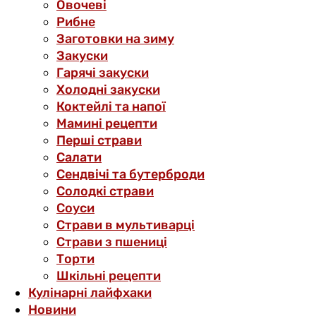
Овочеві
Рибне
Заготовки на зиму
Закуски
Гарячі закуски
Холодні закуски
Коктейлі та напої
Мамині рецепти
Перші страви
Салати
Сендвічі та бутерброди
Солодкі страви
Соуси
Страви в мультиварці
Страви з пшениці
Торти
Шкільні рецепти
Кулінарні лайфхаки
Новини