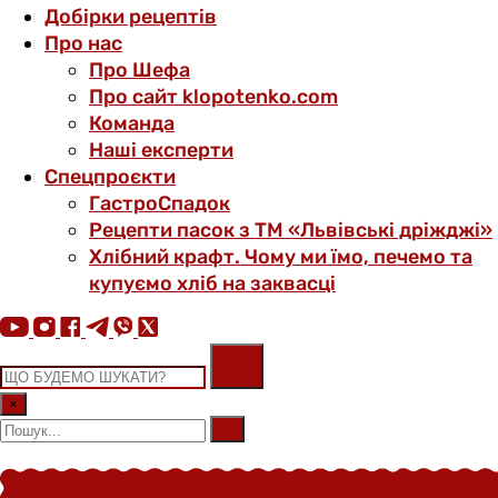
Добірки рецептів
Про нас
Про Шефа
Про сайт klopotenko.com
Команда
Наші експерти
Спецпроєкти
ГастроСпадок
Рецепти пасок з ТМ «Львівські дріжджі»
Хлібний крафт. Чому ми їмо, печемо та
купуємо хліб на заквасці
×