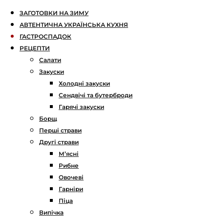
ЗАГОТОВКИ НА ЗИМУ
АВТЕНТИЧНА УКРАЇНСЬКА КУХНЯ
ГАСТРОСПАДОК
РЕЦЕПТИ
Салати
Закуски
Холодні закуски
Сендвічі та бутерброди
Гарячі закуски
Борщ
Перші страви
Другі страви
М’ясні
Рибне
Овочеві
Гарніри
Піца
Випічка