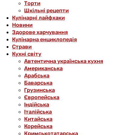
Торти
Шкільні рецепти
Кулінарні лайфхаки
Новини
Здорове харчування
Кулінарна енциклопедія
Страви
Кухні світу
Автентична українська кухня
Американська
Арабська
Баварська
Грузинська
Європейська
Індійська
Італійська
Китайська
Корейська
Кримськотатарська