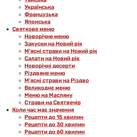
Українська
Французька
Японська
Святкове меню
Новорічне меню
Закуски на Новий рік
М’ясні страви на Новий рік
Салати на Новий рік
Новорічні десерти
Різдвяне меню
М’ясні страви на Різдво
Великоднє меню
Меню на Масляну
Страви на Святвечір
Коли час має значення
Рецепти до 15 хвилин
Рецепти до 30 хвилин
Рецепти до 60 хвилин