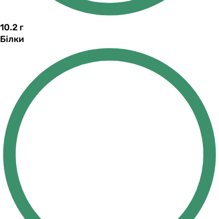
10.2
г
Білки