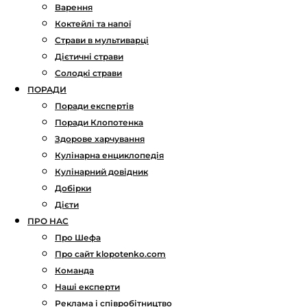
Варення
Коктейлі та напої
Страви в мультиварці
Дієтичні страви
Солодкі страви
ПОРАДИ
Поради експертів
Поради Клопотенка
Здорове харчування
Кулінарна енциклопедія
Кулінарний довідник
Добірки
Дієти
ПРО НАС
Про Шефа
Про сайт klopotenko.com
Команда
Наші експерти
Реклама і співробітництво