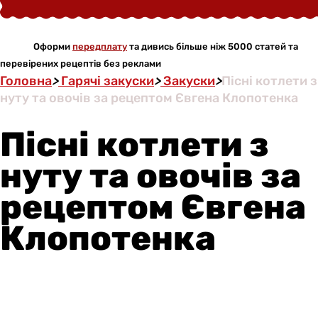
Оформи
передплату
та дивись більше ніж 5000 статей та
перевірених рецептів без реклами
Головна
>
Гарячі закуски
>
Закуски
>
Пісні котлети з
нуту та овочів за рецептом Євгена Клопотенка
Пісні котлети з
нуту та овочів за
рецептом Євгена
Клопотенка