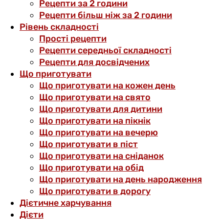
Рецепти за 2 години
Рецепти більш ніж за 2 години
Рівень складності
Прості рецепти
Рецепти середньої складності
Рецепти для досвідчених
Що приготувати
Що приготувати на кожен день
Що приготувати на свято
Що приготувати для дитини
Що приготувати на пікнік
Що приготувати на вечерю
Що приготувати в піст
Що приготувати на сніданок
Що приготувати на обід
Що приготувати на день народження
Що приготувати в дорогу
Дієтичне харчування
Дієти