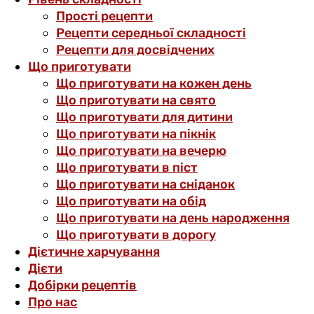
Прості рецепти
Рецепти середньої складності
Рецепти для досвідчених
Що приготувати
Що приготувати на кожен день
Що приготувати на свято
Що приготувати для дитини
Що приготувати на пікнік
Що приготувати на вечерю
Що приготувати в піст
Що приготувати на сніданок
Що приготувати на обід
Що приготувати на день народження
Що приготувати в дорогу
Дієтичне харчування
Дієти
Добірки рецептів
Про нас