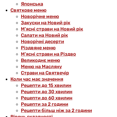
Японська
Святкове меню
Новорічне меню
Закуски на Новий рік
М’ясні страви на Новий рік
Салати на Новий рік
Новорічні десерти
Різдвяне меню
М’ясні страви на Різдво
Великоднє меню
Меню на Масляну
Страви на Святвечір
Коли час має значення
Рецепти до 15 хвилин
Рецепти до 30 хвилин
Рецепти до 60 хвилин
Рецепти за 2 години
Рецепти більш ніж за 2 години
Рівень складності