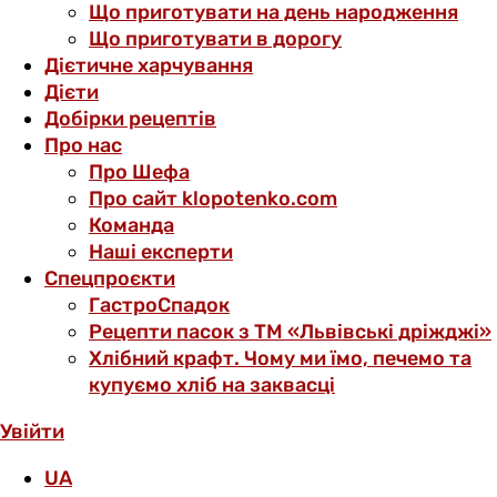
Що приготувати на день народження
Що приготувати в дорогу
Дієтичне харчування
Дієти
Добірки рецептів
Про нас
Про Шефа
Про сайт klopotenko.com
Команда
Наші експерти
Спецпроєкти
ГастроСпадок
Рецепти пасок з ТМ «Львівські дріжджі»
Хлібний крафт. Чому ми їмо, печемо та
купуємо хліб на заквасці
Увійти
UA