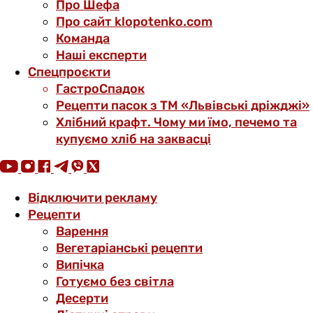
Про Шефа
Про сайт klopotenko.com
Команда
Наші експерти
Спецпроєкти
ГастроСпадок
Рецепти пасок з ТМ «Львівські дріжджі»
Хлібний крафт. Чому ми їмо, печемо та
купуємо хліб на заквасці
Відключити рекламу
Рецепти
Варення
Вегетаріанські рецепти
Випічка
Готуємо без світла
Десерти