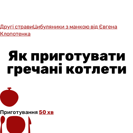
Другі страви
Цибуляники з манкою від Євгена
Клопотенка
Як приготувати
гречані котлети
Приготування
50 хв