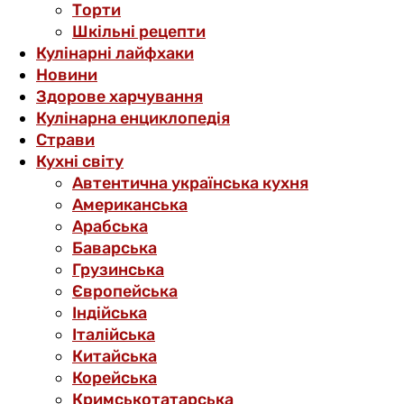
Торти
Шкільні рецепти
Кулінарні лайфхаки
Новини
Здорове харчування
Кулінарна енциклопедія
Страви
Кухні світу
Автентична українська кухня
Американська
Арабська
Баварська
Грузинська
Європейська
Індійська
Італійська
Китайська
Корейська
Кримськотатарська