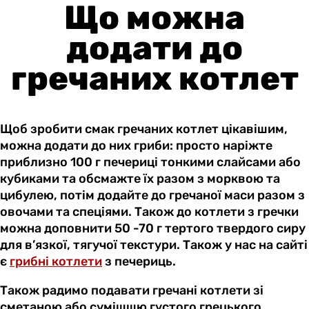
Що можна
додати до
гречаних котлет
Щоб зробити смак гречаних котлет цікавішим,
можна додати до них гриби: просто наріжте
приблизно 100 г печериці тонкими слайсами або
кубиками та обсмажте їх разом з морквою та
цибулею, потім додайте до гречаної маси разом з
овочами та спеціями. Також до котлети з гречки
можна доповнити 50 -70 г тертого твердого сиру
для в’язкої, тягучої текстури. Також у нас на сайті
є
грибні котлети
з печериць.
Також радимо подавати гречані котлети зі
сметаною або сумішшю густого грецького