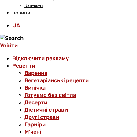
Контакти
НОВИНИ
UA
Увійти
Відключити рекламу
Рецепти
Варення
Вегетаріанські рецепти
Випічка
Готуємо без світла
Десерти
Дієтичні страви
Другі страви
Гарніри
М’ясні