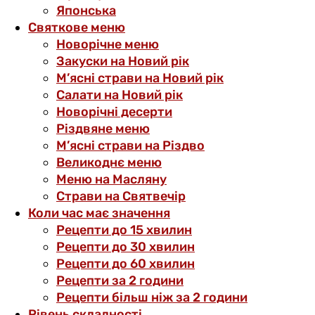
Японська
Святкове меню
Новорічне меню
Закуски на Новий рік
М’ясні страви на Новий рік
Салати на Новий рік
Новорічні десерти
Різдвяне меню
М’ясні страви на Різдво
Великоднє меню
Меню на Масляну
Страви на Святвечір
Коли час має значення
Рецепти до 15 хвилин
Рецепти до 30 хвилин
Рецепти до 60 хвилин
Рецепти за 2 години
Рецепти більш ніж за 2 години
Рівень складності