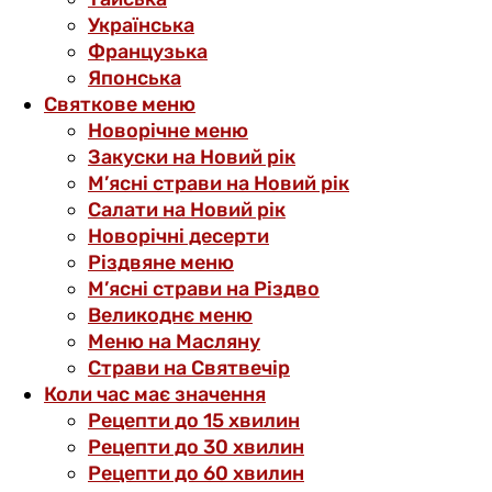
Українська
Французька
Японська
Святкове меню
Новорічне меню
Закуски на Новий рік
М’ясні страви на Новий рік
Салати на Новий рік
Новорічні десерти
Різдвяне меню
М’ясні страви на Різдво
Великоднє меню
Меню на Масляну
Страви на Святвечір
Коли час має значення
Рецепти до 15 хвилин
Рецепти до 30 хвилин
Рецепти до 60 хвилин