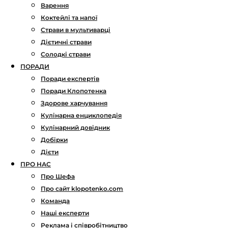
Варення
Коктейлі та напої
Страви в мультиварці
Дієтичні страви
Солодкі страви
ПОРАДИ
Поради експертів
Поради Клопотенка
Здорове харчування
Кулінарна енциклопедія
Кулінарний довідник
Добірки
Дієти
ПРО НАС
Про Шефа
Про сайт klopotenko.com
Команда
Наші експерти
Реклама і співробітництво