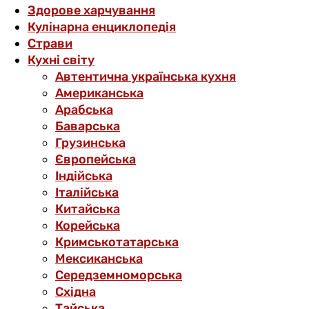
Здорове харчування
Кулінарна енциклопедія
Страви
Кухні світу
Автентична українська кухня
Американська
Арабська
Баварська
Грузинська
Європейська
Індійська
Італійська
Китайська
Корейська
Кримськотатарська
Мексиканська
Середземноморська
Східна
Тайська