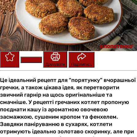
Зберегти
Оцінити
Друкувати
Поділитись
Це ідеальний рецепт для “порятунку” вчорашньої
гречки, а також цікава ідея, як перетворити
звичний гарнір на щось оригінальніше та
смачніше. У рецепті гречаних котлет пропоную
поєднати кашу із ароматною овочевою
засмажкою, сушеним кропом та фенхелем.
Завдяки паніруванню в сухарях, котлети
отримують ідеально золотаво скоринку, але при