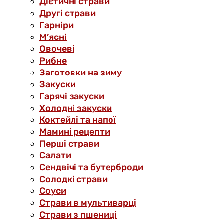
Дієтичні страви
Другі страви
Гарніри
М’ясні
Овочеві
Рибне
Заготовки на зиму
Закуски
Гарячі закуски
Холодні закуски
Коктейлі та напої
Мамині рецепти
Перші страви
Салати
Сендвічі та бутерброди
Солодкі страви
Соуси
Страви в мультиварці
Страви з пшениці