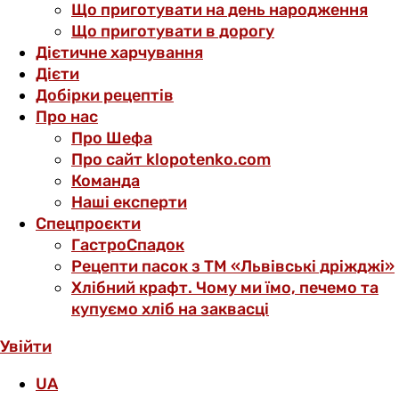
Що приготувати на день народження
Що приготувати в дорогу
Дієтичне харчування
Дієти
Добірки рецептів
Про нас
Про Шефа
Про сайт klopotenko.com
Команда
Наші експерти
Спецпроєкти
ГастроСпадок
Рецепти пасок з ТМ «Львівські дріжджі»
Хлібний крафт. Чому ми їмо, печемо та
купуємо хліб на заквасці
Увійти
UA