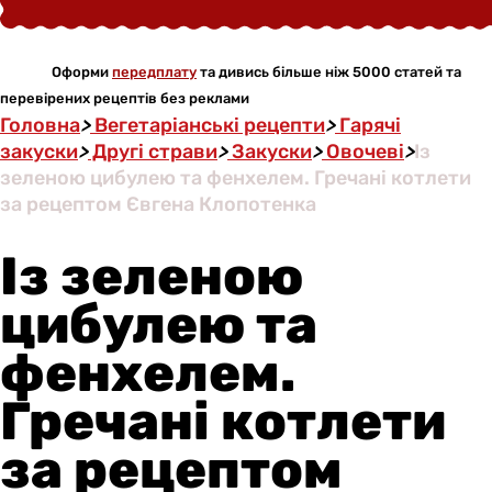
Оформи
передплату
та дивись більше ніж 5000 статей та
перевірених рецептів без реклами
Головна
>
Вегетаріанські рецепти
>
Гарячі
закуски
>
Другі страви
>
Закуски
>
Овочеві
>
Із
зеленою цибулею та фенхелем. Гречані котлети
за рецептом Євгена Клопотенка
Із зеленою
цибулею та
фенхелем.
Гречані котлети
за рецептом