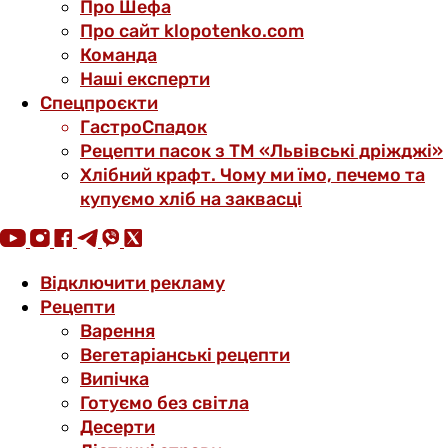
Про Шефа
Про сайт klopotenko.com
Команда
Наші експерти
Спецпроєкти
ГастроСпадок
Рецепти пасок з ТМ «Львівські дріжджі»
Хлібний крафт. Чому ми їмо, печемо та
купуємо хліб на заквасці
Відключити рекламу
Рецепти
Варення
Вегетаріанські рецепти
Випічка
Готуємо без світла
Десерти