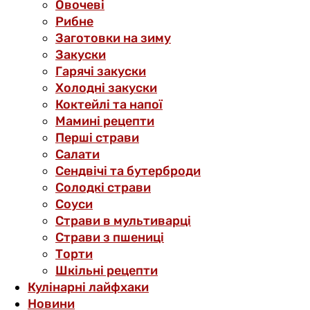
Овочеві
Рибне
Заготовки на зиму
Закуски
Гарячі закуски
Холодні закуски
Коктейлі та напої
Мамині рецепти
Перші страви
Салати
Сендвічі та бутерброди
Солодкі страви
Соуси
Страви в мультиварці
Страви з пшениці
Торти
Шкільні рецепти
Кулінарні лайфхаки
Новини