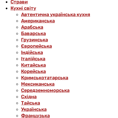
Страви
Кухні світу
Автентична українська кухня
Американська
Арабська
Баварська
Грузинська
Європейська
Індійська
Італійська
Китайська
Корейська
Кримськотатарська
Мексиканська
Середземноморська
Східна
Тайська
Українська
Французька