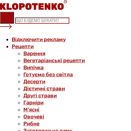
Skip
to
content
Відключити рекламу
Рецепти
Варення
Вегетаріанські рецепти
Випічка
Готуємо без світла
Десерти
Дієтичні страви
Другі страви
Гарніри
М’ясні
Овочеві
Рибне
Заготовки на зиму