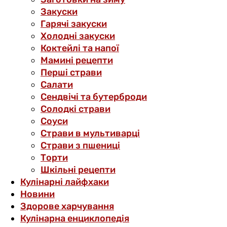
Закуски
Гарячі закуски
Холодні закуски
Коктейлі та напої
Мамині рецепти
Перші страви
Салати
Сендвічі та бутерброди
Солодкі страви
Соуси
Страви в мультиварці
Страви з пшениці
Торти
Шкільні рецепти
Кулінарні лайфхаки
Новини
Здорове харчування
Кулінарна енциклопедія