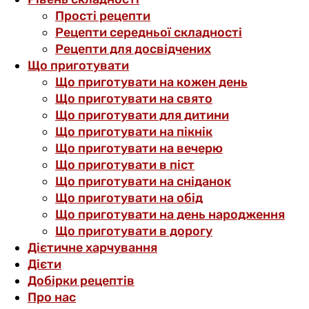
Прості рецепти
Рецепти середньої складності
Рецепти для досвідчених
Що приготувати
Що приготувати на кожен день
Що приготувати на свято
Що приготувати для дитини
Що приготувати на пікнік
Що приготувати на вечерю
Що приготувати в піст
Що приготувати на сніданок
Що приготувати на обід
Що приготувати на день народження
Що приготувати в дорогу
Дієтичне харчування
Дієти
Добірки рецептів
Про нас