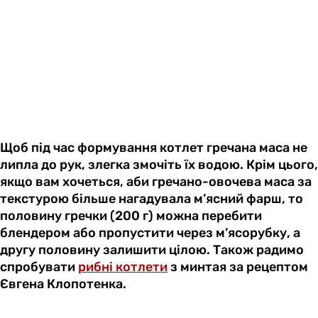
Щоб під час формування котлет гречана маса не
липла до рук, злегка змочіть їх водою. Крім цього,
якщо вам хочеться, аби гречано-овочева маса за
текстурою більше нагадувала м’ясний фарш, то
половину гречки (200 г) можна перебити
блендером або пропустити через м’ясорубку, а
другу половину залишити цілою. Також радимо
спробувати
рибні котлети
з минтая за рецептом
Євгена Клопотенка.