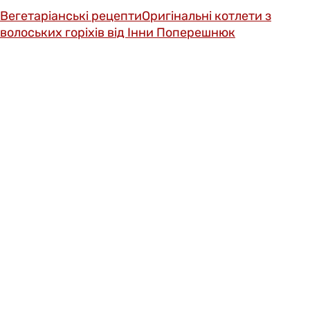
Вегетаріанські рецепти
Оригінальні котлети з
волоських горіхів від Інни Поперешнюк