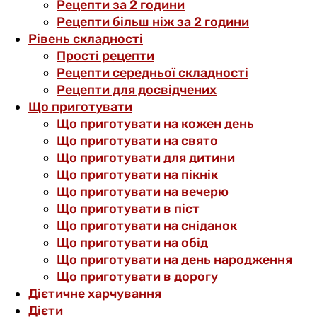
Рецепти за 2 години
Рецепти більш ніж за 2 години
Рівень складності
Прості рецепти
Рецепти середньої складності
Рецепти для досвідчених
Що приготувати
Що приготувати на кожен день
Що приготувати на свято
Що приготувати для дитини
Що приготувати на пікнік
Що приготувати на вечерю
Що приготувати в піст
Що приготувати на сніданок
Що приготувати на обід
Що приготувати на день народження
Що приготувати в дорогу
Дієтичне харчування
Дієти