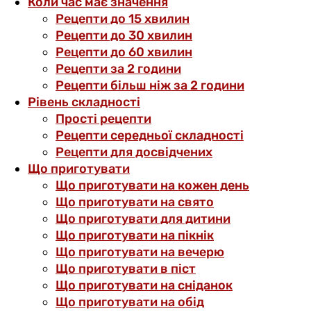
Коли час має значення
Рецепти до 15 хвилин
Рецепти до 30 хвилин
Рецепти до 60 хвилин
Рецепти за 2 години
Рецепти більш ніж за 2 години
Рівень складності
Прості рецепти
Рецепти середньої складності
Рецепти для досвідчених
Що приготувати
Що приготувати на кожен день
Що приготувати на свято
Що приготувати для дитини
Що приготувати на пікнік
Що приготувати на вечерю
Що приготувати в піст
Що приготувати на сніданок
Що приготувати на обід