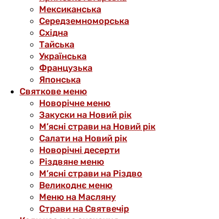
Мексиканська
Середземноморська
Східна
Тайська
Українська
Французька
Японська
Святкове меню
Новорічне меню
Закуски на Новий рік
М’ясні страви на Новий рік
Салати на Новий рік
Новорічні десерти
Різдвяне меню
М’ясні страви на Різдво
Великоднє меню
Меню на Масляну
Страви на Святвечір