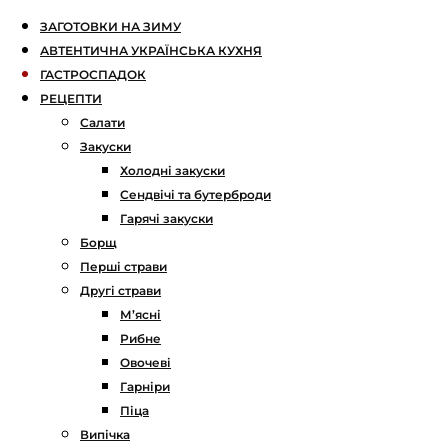
ЗАГОТОВКИ НА ЗИМУ
АВТЕНТИЧНА УКРАЇНСЬКА КУХНЯ
ГАСТРОСПАДОК
РЕЦЕПТИ
Салати
Закуски
Холодні закуски
Сендвічі та бутерброди
Гарячі закуски
Борщ
Перші страви
Другі страви
М’ясні
Рибне
Овочеві
Гарніри
Піца
Випічка