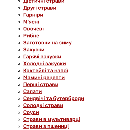
Дієтичні страви
Другі страви
Гарніри
М’ясні
Овочеві
Рибне
Заготовки на зиму
Закуски
Гарячі закуски
Холодні закуски
Коктейлі та напої
Мамині рецепти
Перші страви
Салати
Сендвічі та бутерброди
Солодкі страви
Соуси
Страви в мультиварці
Страви з пшениці