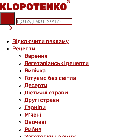
Skip
to
content
Відключити рекламу
Рецепти
Варення
Вегетаріанські рецепти
Випічка
Готуємо без світла
Десерти
Дієтичні страви
Другі страви
Гарніри
М’ясні
Овочеві
Рибне
Заготовки на зиму