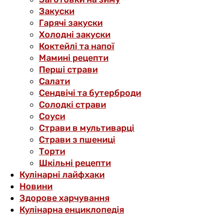
Закуски
Гарячі закуски
Холодні закуски
Коктейлі та напої
Мамині рецепти
Перші страви
Салати
Сендвічі та бутерброди
Солодкі страви
Соуси
Страви в мультиварці
Страви з пшениці
Торти
Шкільні рецепти
Кулінарні лайфхаки
Новини
Здорове харчування
Кулінарна енциклопедія