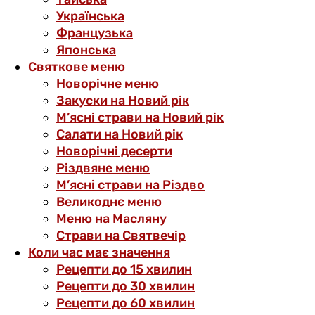
Українська
Французька
Японська
Святкове меню
Новорічне меню
Закуски на Новий рік
М’ясні страви на Новий рік
Салати на Новий рік
Новорічні десерти
Різдвяне меню
М’ясні страви на Різдво
Великоднє меню
Меню на Масляну
Страви на Святвечір
Коли час має значення
Рецепти до 15 хвилин
Рецепти до 30 хвилин
Рецепти до 60 хвилин