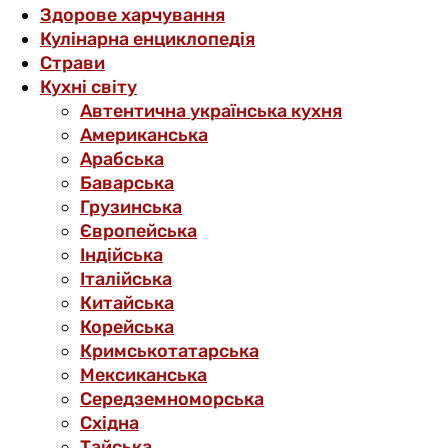
Здорове харчування
Кулінарна енциклопедія
Страви
Кухні світу
Автентична українська кухня
Американська
Арабська
Баварська
Грузинська
Європейська
Індійська
Італійська
Китайська
Корейська
Кримськотатарська
Мексиканська
Середземноморська
Східна
Тайська