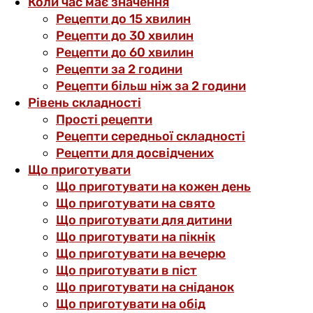
Коли час має значення
Рецепти до 15 хвилин
Рецепти до 30 хвилин
Рецепти до 60 хвилин
Рецепти за 2 години
Рецепти більш ніж за 2 години
Рівень складності
Прості рецепти
Рецепти середньої складності
Рецепти для досвідчених
Що приготувати
Що приготувати на кожен день
Що приготувати на свято
Що приготувати для дитини
Що приготувати на пікнік
Що приготувати на вечерю
Що приготувати в піст
Що приготувати на сніданок
Що приготувати на обід