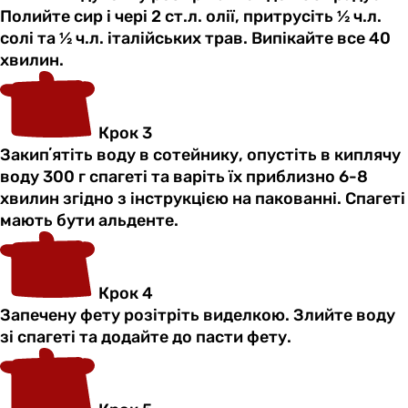
Полийте сир і чері 2 ст.л. олії, притрусіть ½ ч.л.
солі та ½ ч.л. італійських трав. Випікайте все 40
хвилин.
Крок 3
Закипʼятіть воду в сотейнику, опустіть в киплячу
воду 300 г спагеті та варіть їх приблизно 6-8
хвилин згідно з інструкцією на пакованні. Спагеті
мають бути альденте.
Крок 4
Запечену фету розітріть виделкою. Злийте воду
зі спагеті та додайте до пасти фету.