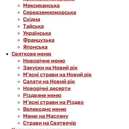
Мексиканська
Середземноморська
Східна
Тайська
Українська
Французька
Японська
Святкове меню
Новорічне меню
Закуски на Новий рік
М’ясні страви на Новий рік
Салати на Новий рік
Новорічні десерти
Різдвяне меню
М’ясні страви на Різдво
Великоднє меню
Меню на Масляну
Страви на Святвечір