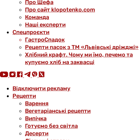
Про Шефа
Про сайт klopotenko.com
Команда
Наші експерти
Спецпроєкти
ГастроСпадок
Рецепти пасок з ТМ «Львівські дріжджі»
Хлібний крафт. Чому ми їмо, печемо та
купуємо хліб на заквасці
Відключити рекламу
Рецепти
Варення
Вегетаріанські рецепти
Випічка
Готуємо без світла
Десерти