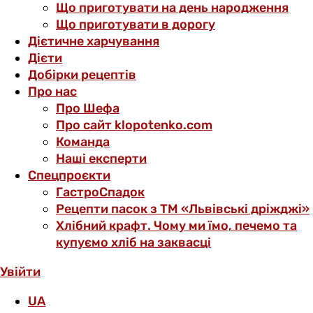
Що приготувати на день народження
Що приготувати в дорогу
Дієтичне харчування
Дієти
Добірки рецептів
Про нас
Про Шефа
Про сайт klopotenko.com
Команда
Наші експерти
Спецпроєкти
ГастроСпадок
Рецепти пасок з ТМ «Львівські дріжджі»
Хлібний крафт. Чому ми їмо, печемо та
купуємо хліб на заквасці
Увійти
UA