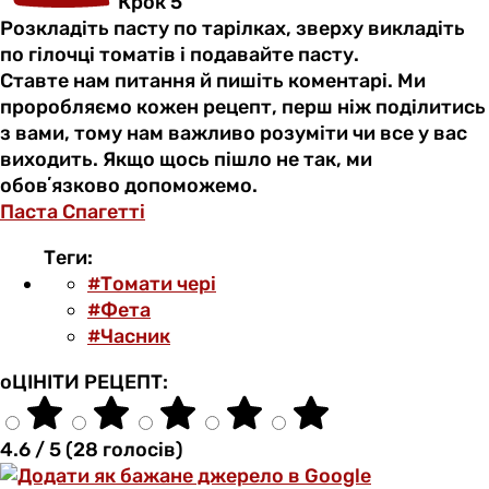
Крок 5
Розкладіть пасту по тарілках, зверху викладіть
по гілочці томатів і подавайте пасту.
Ставте нам питання й пишіть коментарі. Ми
проробляємо кожен рецепт, перш ніж поділитись
з вами, тому нам важливо розуміти чи все у вас
виходить. Якщо щось пішло не так, ми
обовʼязково допоможемо.
Паста
Спагетті
Теги:
#Томати чері
#Фета
#Часник
оЦІНІТИ РЕЦЕПТ:
4.6 / 5 (28 голосів)