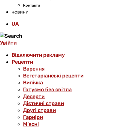
Контакти
НОВИНИ
UA
Увійти
Відключити рекламу
Рецепти
Варення
Вегетаріанські рецепти
Випічка
Готуємо без світла
Десерти
Дієтичні страви
Другі страви
Гарніри
М’ясні