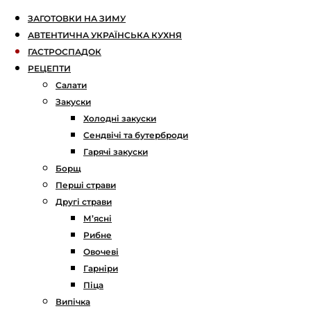
ЗАГОТОВКИ НА ЗИМУ
АВТЕНТИЧНА УКРАЇНСЬКА КУХНЯ
ГАСТРОСПАДОК
РЕЦЕПТИ
Салати
Закуски
Холодні закуски
Сендвічі та бутерброди
Гарячі закуски
Борщ
Перші страви
Другі страви
М’ясні
Рибне
Овочеві
Гарніри
Піца
Випічка