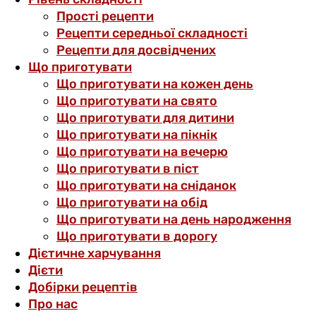
Прості рецепти
Рецепти середньої складності
Рецепти для досвідчених
Що приготувати
Що приготувати на кожен день
Що приготувати на свято
Що приготувати для дитини
Що приготувати на пікнік
Що приготувати на вечерю
Що приготувати в піст
Що приготувати на сніданок
Що приготувати на обід
Що приготувати на день народження
Що приготувати в дорогу
Дієтичне харчування
Дієти
Добірки рецептів
Про нас