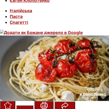
Євген Клопотенко
Італійська
Паста
Спагетті
Зберегти