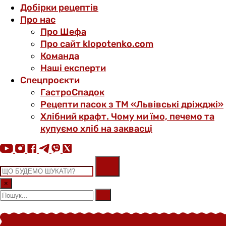
Добірки рецептів
Про нас
Про Шефа
Про сайт klopotenko.com
Команда
Наші експерти
Спецпроєкти
ГастроСпадок
Рецепти пасок з ТМ «Львівські дріжджі»
Хлібний крафт. Чому ми їмо, печемо та
купуємо хліб на заквасці
×