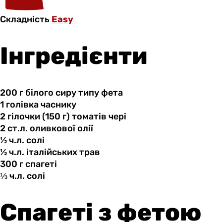
Складність
Easy
Інгредієнти
200 г
білого
сиру типу фета
1 голівка
часнику
2 гілочки
(150
г) томатів чері
2 ст.л.
оливкової
олії
½ ч.л.
солі
½ ч.л.
італійських
трав
300 г
спагеті
⅓ ч.л.
солі
Спагеті з фетою