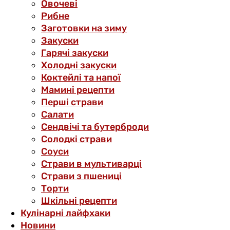
Овочеві
Рибне
Заготовки на зиму
Закуски
Гарячі закуски
Холодні закуски
Коктейлі та напої
Мамині рецепти
Перші страви
Салати
Сендвічі та бутерброди
Солодкі страви
Соуси
Страви в мультиварці
Страви з пшениці
Торти
Шкільні рецепти
Кулінарні лайфхаки
Новини