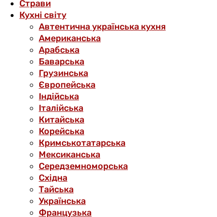
Страви
Кухні світу
Автентична українська кухня
Американська
Арабська
Баварська
Грузинська
Європейська
Індійська
Італійська
Китайська
Корейська
Кримськотатарська
Мексиканська
Середземноморська
Східна
Тайська
Українська
Французька