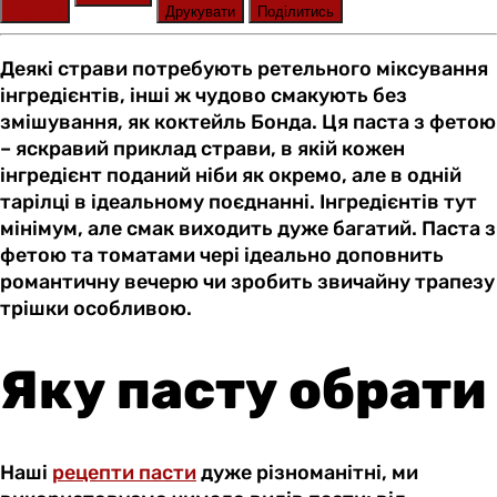
Оцінити
Друкувати
Поділитись
Деякі страви потребують ретельного міксування
інгредієнтів, інші ж чудово смакують без
змішування, як коктейль Бонда. Ця паста з фетою
– яскравий приклад страви, в якій кожен
інгредієнт поданий ніби як окремо, але в одній
тарілці в ідеальному поєднанні. Інгредієнтів тут
мінімум, але смак виходить дуже багатий. Паста з
фетою та томатами чері ідеально доповнить
романтичну вечерю чи зробить звичайну трапезу
трішки особливою.
Яку пасту обрати
Наші
рецепти пасти
дуже різноманітні, ми