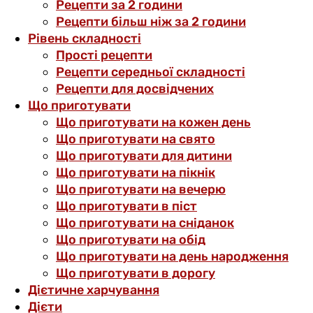
Рецепти за 2 години
Рецепти більш ніж за 2 години
Рівень складності
Прості рецепти
Рецепти середньої складності
Рецепти для досвідчених
Що приготувати
Що приготувати на кожен день
Що приготувати на свято
Що приготувати для дитини
Що приготувати на пікнік
Що приготувати на вечерю
Що приготувати в піст
Що приготувати на сніданок
Що приготувати на обід
Що приготувати на день народження
Що приготувати в дорогу
Дієтичне харчування
Дієти