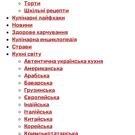
Торти
Шкільні рецепти
Кулінарні лайфхаки
Новини
Здорове харчування
Кулінарна енциклопедія
Страви
Кухні світу
Автентична українська кухня
Американська
Арабська
Баварська
Грузинська
Європейська
Індійська
Італійська
Китайська
Корейська
Кримськотатарська