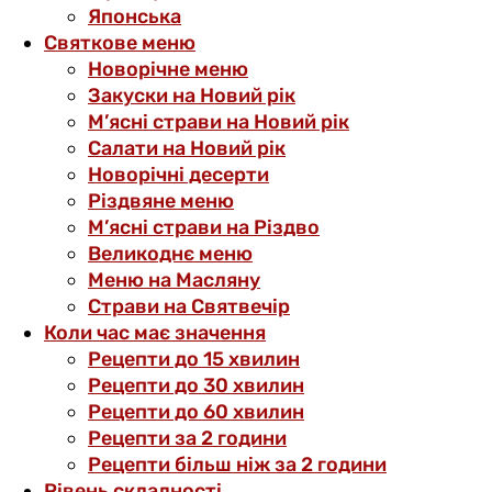
Японська
Святкове меню
Новорічне меню
Закуски на Новий рік
М’ясні страви на Новий рік
Салати на Новий рік
Новорічні десерти
Різдвяне меню
М’ясні страви на Різдво
Великоднє меню
Меню на Масляну
Страви на Святвечір
Коли час має значення
Рецепти до 15 хвилин
Рецепти до 30 хвилин
Рецепти до 60 хвилин
Рецепти за 2 години
Рецепти більш ніж за 2 години
Рівень складності