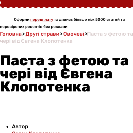
Оформи
передплату
та дивись більше ніж 5000 статей та
перевірених рецептів без реклами
Головна
>
Другі страви
>
Овочеві
>
Паста з фетою та
чері від Євгена Клопотенка
Паста з фетою та
чері від Євгена
Клопотенка
Автор