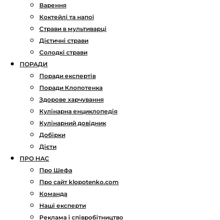
Варення
Коктейлі та напої
Страви в мультиварці
Дієтичні страви
Солодкі страви
ПОРАДИ
Поради експертів
Поради Клопотенка
Здорове харчування
Кулінарна енциклопедія
Кулінарний довідник
Добірки
Дієти
ПРО НАС
Про Шефа
Про сайт klopotenko.com
Команда
Наші експерти
Реклама і співробітництво