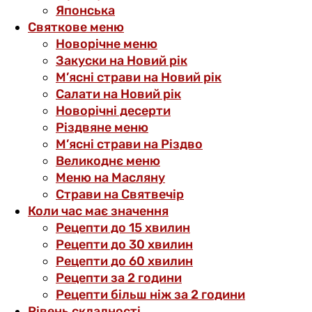
Японська
Святкове меню
Новорічне меню
Закуски на Новий рік
М’ясні страви на Новий рік
Салати на Новий рік
Новорічні десерти
Різдвяне меню
М’ясні страви на Різдво
Великоднє меню
Меню на Масляну
Страви на Святвечір
Коли час має значення
Рецепти до 15 хвилин
Рецепти до 30 хвилин
Рецепти до 60 хвилин
Рецепти за 2 години
Рецепти більш ніж за 2 години
Рівень складності