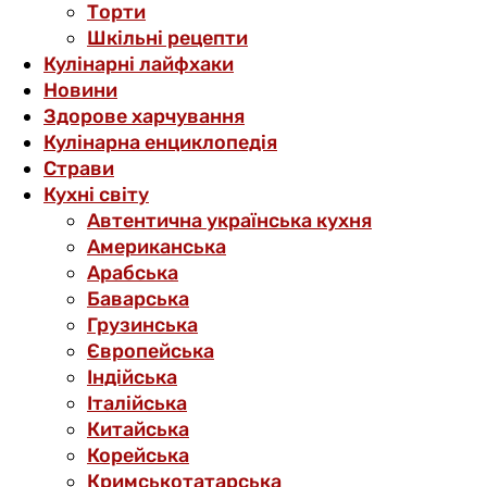
Торти
Шкільні рецепти
Кулінарні лайфхаки
Новини
Здорове харчування
Кулінарна енциклопедія
Страви
Кухні світу
Автентична українська кухня
Американська
Арабська
Баварська
Грузинська
Європейська
Індійська
Італійська
Китайська
Корейська
Кримськотатарська