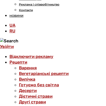
Реклама і співробітництво
Контакти
НОВИНИ
UA
RU
Увійти
Відключити рекламу
Рецепти
Варення
Вегетаріанські рецепти
Випічка
Готуємо без світла
Десерти
Дієтичні страви
Другі страви