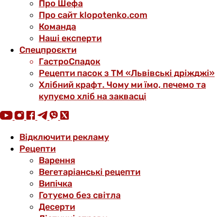
Про Шефа
Про сайт klopotenko.com
Команда
Наші експерти
Спецпроєкти
ГастроСпадок
Рецепти пасок з ТМ «Львівські дріжджі»
Хлібний крафт. Чому ми їмо, печемо та
купуємо хліб на заквасці
Відключити рекламу
Рецепти
Варення
Вегетаріанські рецепти
Випічка
Готуємо без світла
Десерти