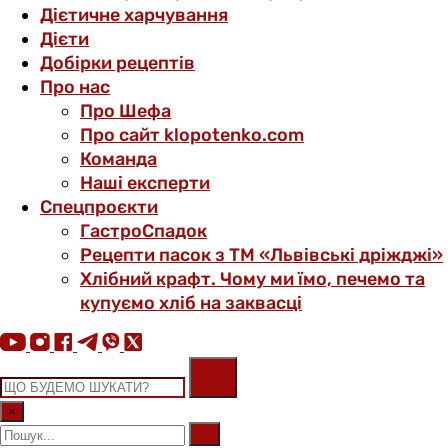
Дієтичне харчування
Дієти
Добірки рецептів
Про нас
Про Шефа
Про сайт klopotenko.com
Команда
Наші експерти
Спецпроєкти
ГастроСпадок
Рецепти пасок з ТМ «Львівські дріжджі»
Хлібний крафт. Чому ми їмо, печемо та
купуємо хліб на заквасці
×