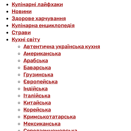
Кулінарні лайфхаки
Новини
Здорове харчування
Кулінарна енциклопедія
Страви
Кухні світу
Автентична українська кухня
Американська
Арабська
Баварська
Грузинська
Європейська
Індійська
Італійська
Китайська
Корейська
Кримськотатарська
Мексиканська
Середземноморська