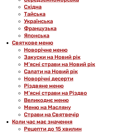
Східна
Тайська
Українська
Французька
Японська
Святкове меню
Новорічне меню
Закуски на Новий рік
М’ясні страви на Новий рік
Салати на Новий рік
Новорічні десерти
Різдвяне меню
М’ясні страви на Різдво
Великоднє меню
Меню на Масляну
Страви на Святвечір
Коли час має значення
Рецепти до 15 хвилин