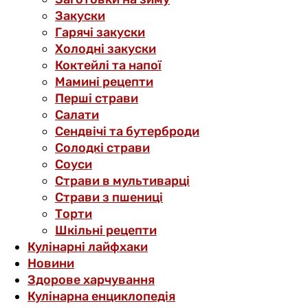
Закуски
Гарячі закуски
Холодні закуски
Коктейлі та напої
Мамині рецепти
Перші страви
Салати
Сендвічі та бутерброди
Солодкі страви
Соуси
Страви в мультиварці
Страви з пшениці
Торти
Шкільні рецепти
Кулінарні лайфхаки
Новини
Здорове харчування
Кулінарна енциклопедія