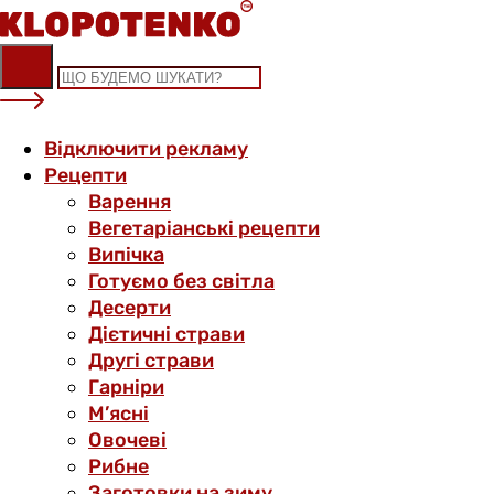
Skip
to
content
Відключити рекламу
Рецепти
Варення
Вегетаріанські рецепти
Випічка
Готуємо без світла
Десерти
Дієтичні страви
Другі страви
Гарніри
М’ясні
Овочеві
Рибне
Заготовки на зиму