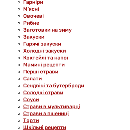
Гарніри
М’ясні
Овочеві
Рибне
Заготовки на зиму
Закуски
Гарячі закуски
Холодні закуски
Коктейлі та напої
Мамині рецепти
Перші страви
Салати
Сендвічі та бутерброди
Солодкі страви
Соуси
Страви в мультиварці
Страви з пшениці
Торти
Шкільні рецепти