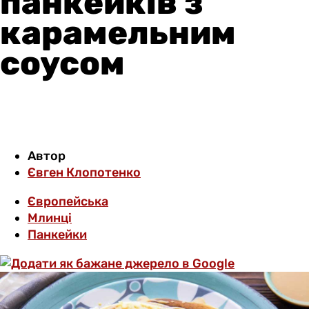
панкейків з
карамельним
соусом
Автор
Євген Клопотенко
Європейська
Млинці
Панкейки