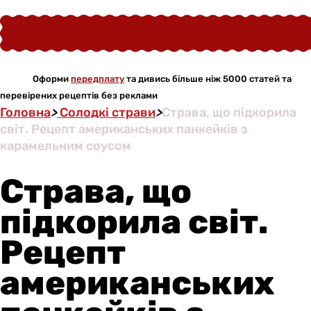
Оформи
передплату
та дивись більше ніж 5000 статей та
перевірених рецептів без реклами
Головна
>
Солодкі страви
>
Страва, що підкорила
світ. Рецепт американських панкейків з
карамельним соусом
Страва, що
підкорила світ.
Рецепт
американських