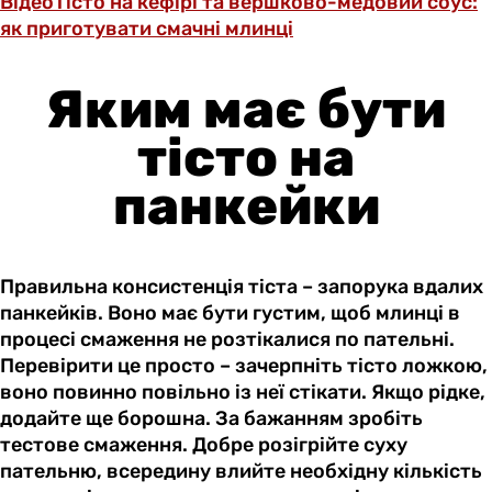
Відео
Тісто на кефірі та вершково-медовий соус:
як приготувати смачні млинці
Яким має бути
тісто на
панкейки
Правильна консистенція тіста – запорука вдалих
панкейків. Воно має бути густим, щоб млинці в
процесі смаження не розтікалися по пательні.
Перевірити це просто – зачерпніть тісто ложкою,
воно повинно повільно із неї стікати. Якщо рідке,
додайте ще борошна. За бажанням зробіть
тестове смаження. Добре розігрійте суху
пательню, всередину влийте необхідну кількість