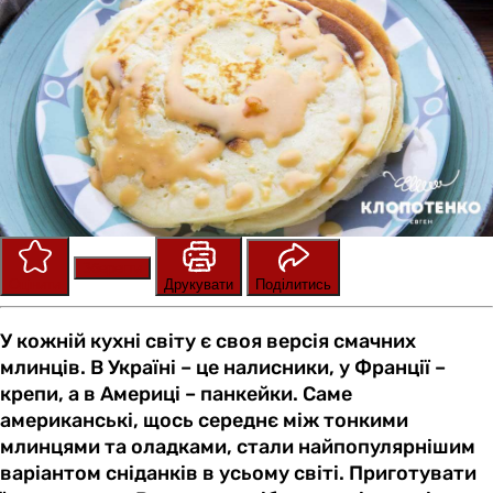
Зберегти
Оцінити
Друкувати
Поділитись
У кожній кухні світу є своя версія смачних
млинців. В Україні – це налисники, у Франції –
крепи, а в Америці – панкейки. Саме
американські, щось середнє між тонкими
млинцями та оладками, стали найпопулярнішим
варіантом сніданків в усьому світі. Приготувати