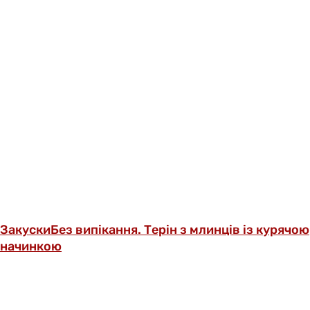
Закуски
Без випікання. Терін з млинців із курячою
начинкою