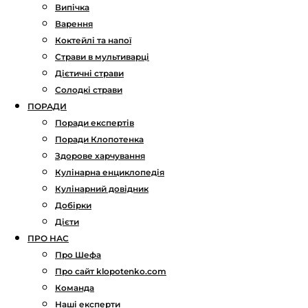
Випічка
Варення
Коктейлі та напої
Страви в мультиварці
Дієтичні страви
Солодкі страви
ПОРАДИ
Поради експертів
Поради Клопотенка
Здорове харчування
Кулінарна енциклопедія
Кулінарний довідник
Добірки
Дієти
ПРО НАС
Про Шефа
Про сайт klopotenko.com
Команда
Наші експерти