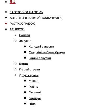
RU
ЗАГОТОВКИ НА ЗИМУ
АВТЕНТИЧНА УКРАЇНСЬКА КУХНЯ
ГАСТРОСПАДОК
РЕЦЕПТИ
Салати
Закуски
Холодні закуски
Сендвічі та бутерброди
Гарячі закуски
Борщ
Перші страви
Другі страви
М’ясні
Рибне
Овочеві
Гарніри
Піца