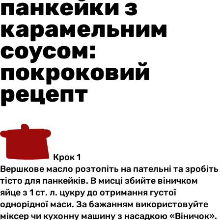
панкейки з
карамельним
соусом:
покроковий
рецепт
Крок 1
Вершкове масло розтопіть на пательні та зробіть
тісто для панкейків. В мисці збийте віничком
яйце з 1 ст. л. цукру до отримання густої
однорідної маси. За бажанням використовуйте
міксер чи кухонну машину з насадкою «Віничок».