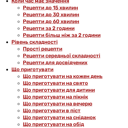
Коли час має значення
Рецепти до 15 хвилин
Рецепти до 30 хвилин
Рецепти до 60 хвилин
Рецепти за 2 години
Рецепти більш ніж за 2 години
Рівень складності
Прості рецепти
Рецепти середньої складності
Рецепти для досвідчених
Що приготувати
Що приготувати на кожен день
Що приготувати на свято
Що приготувати для дитини
Що приготувати на пікнік
Що приготувати на вечерю
Що приготувати в піст
Що приготувати на сніданок
Що приготувати на обід