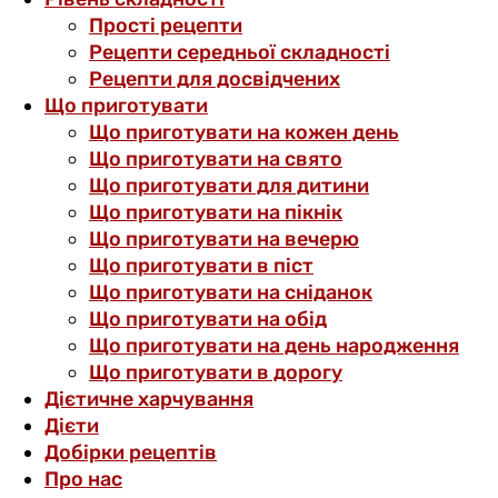
Прості рецепти
Рецепти середньої складності
Рецепти для досвідчених
Що приготувати
Що приготувати на кожен день
Що приготувати на свято
Що приготувати для дитини
Що приготувати на пікнік
Що приготувати на вечерю
Що приготувати в піст
Що приготувати на сніданок
Що приготувати на обід
Що приготувати на день народження
Що приготувати в дорогу
Дієтичне харчування
Дієти
Добірки рецептів
Про нас