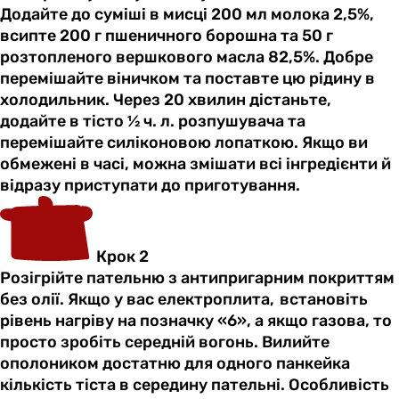
Додайте до суміші в мисці 200 мл молока 2,5%,
всипте 200 г пшеничного борошна та 50 г
розтопленого вершкового масла 82,5%. Добре
перемішайте віничком та поставте цю рідину в
холодильник. Через 20 хвилин дістаньте,
додайте в тісто ½ ч. л. розпушувача та
перемішайте силіконовою лопаткою. Якщо ви
обмежені в часі, можна змішати всі інгредієнти й
відразу приступати до приготування.
Крок 2
Розігрійте пательню з антипригарним покриттям
без олії. Якщо у вас електроплита, встановіть
рівень нагріву на позначку «6», а якщо газова, то
просто зробіть середній вогонь. Вилийте
ополоником достатню для одного панкейка
кількість тіста в середину пательні. Особливість