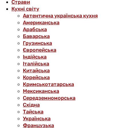
Страви
Кухні світу
Автентична українська кухня
Американська
Арабська
Баварська
Грузинська
Європейська
Індійська
Італійська
Китайська
Корейська
Кримськотатарська
Мексиканська
Середземноморська
Східна
Тайська
Українська
Французька