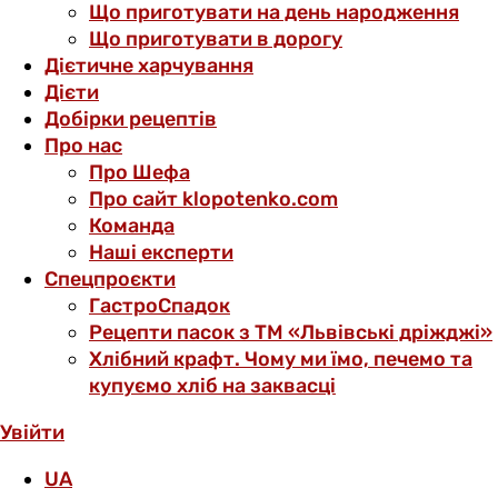
Що приготувати на день народження
Що приготувати в дорогу
Дієтичне харчування
Дієти
Добірки рецептів
Про нас
Про Шефа
Про сайт klopotenko.com
Команда
Наші експерти
Спецпроєкти
ГастроСпадок
Рецепти пасок з ТМ «Львівські дріжджі»
Хлібний крафт. Чому ми їмо, печемо та
купуємо хліб на заквасці
Увійти
UA