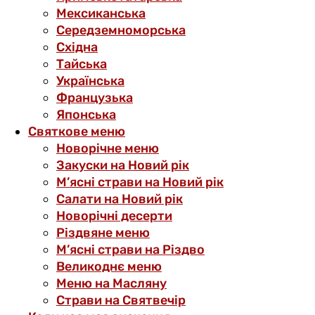
Мексиканська
Середземноморська
Східна
Тайська
Українська
Французька
Японська
Святкове меню
Новорічне меню
Закуски на Новий рік
М’ясні страви на Новий рік
Салати на Новий рік
Новорічні десерти
Різдвяне меню
М’ясні страви на Різдво
Великоднє меню
Меню на Масляну
Страви на Святвечір