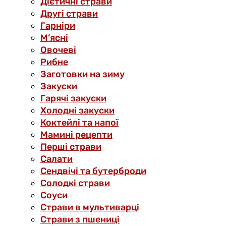
Дієтичні страви
Другі страви
Гарніри
М’ясні
Овочеві
Рибне
Заготовки на зиму
Закуски
Гарячі закуски
Холодні закуски
Коктейлі та напої
Мамині рецепти
Перші страви
Салати
Сендвічі та бутерброди
Солодкі страви
Соуси
Страви в мультиварці
Страви з пшениці