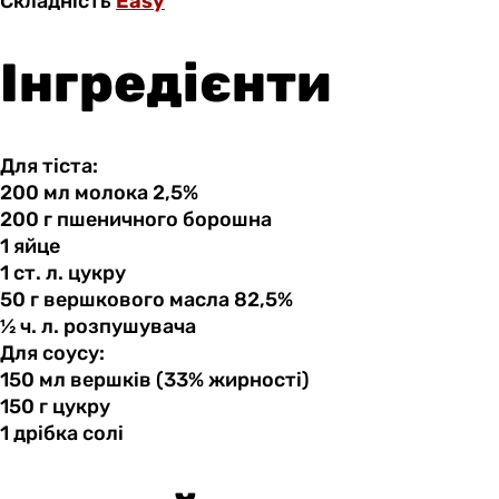
Складність
Easy
Інгредієнти
Для тіста:
200 мл
молока
2,5%
200 г
пшеничного
борошна
1 яйце
1 ст.
л.
цукру
50 г
вершкового
масла 82,5%
½ ч.
л.
розпушувача
Для соусу:
150 мл
вершків
(33% жирності)
150 г
цукру
1 дрібка
солі