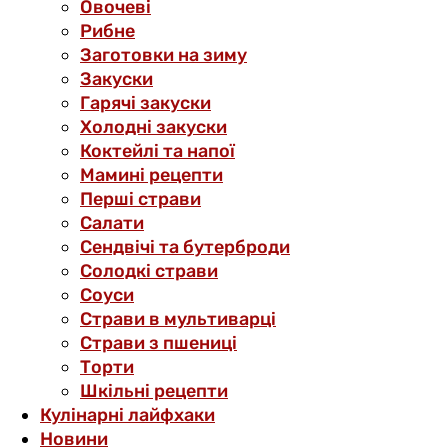
Овочеві
Рибне
Заготовки на зиму
Закуски
Гарячі закуски
Холодні закуски
Коктейлі та напої
Мамині рецепти
Перші страви
Салати
Сендвічі та бутерброди
Солодкі страви
Соуси
Страви в мультиварці
Страви з пшениці
Торти
Шкільні рецепти
Кулінарні лайфхаки
Новини