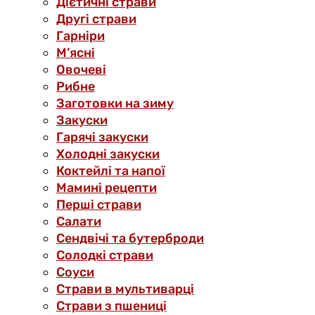
Дієтичні страви
Другі страви
Гарніри
М’ясні
Овочеві
Рибне
Заготовки на зиму
Закуски
Гарячі закуски
Холодні закуски
Коктейлі та напої
Мамині рецепти
Перші страви
Салати
Сендвічі та бутерброди
Солодкі страви
Соуси
Страви в мультиварці
Страви з пшениці