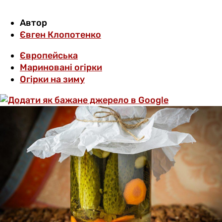
Автор
Євген Клопотенко
Європейська
Мариновані огірки
Огірки на зиму