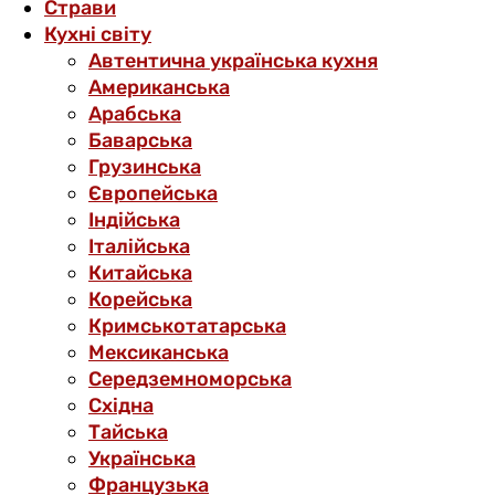
Страви
Кухні світу
Автентична українська кухня
Американська
Арабська
Баварська
Грузинська
Європейська
Індійська
Італійська
Китайська
Корейська
Кримськотатарська
Мексиканська
Середземноморська
Східна
Тайська
Українська
Французька