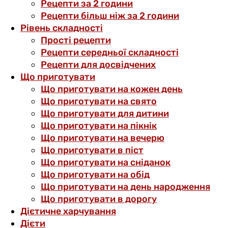
Рецепти за 2 години
Рецепти більш ніж за 2 години
Рівень складності
Прості рецепти
Рецепти середньої складності
Рецепти для досвідчених
Що приготувати
Що приготувати на кожен день
Що приготувати на свято
Що приготувати для дитини
Що приготувати на пікнік
Що приготувати на вечерю
Що приготувати в піст
Що приготувати на сніданок
Що приготувати на обід
Що приготувати на день народження
Що приготувати в дорогу
Дієтичне харчування
Дієти