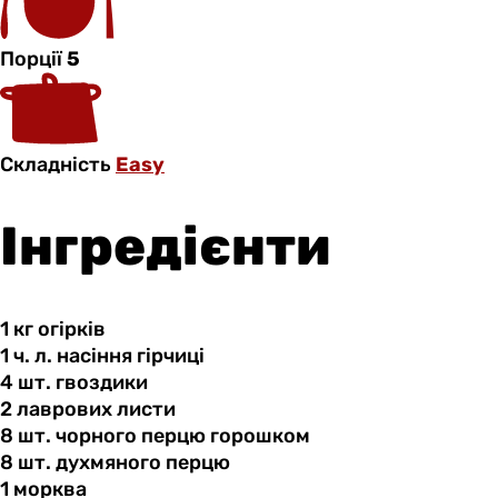
Порції
5
Складність
Easy
Інгредієнти
1 кг
огірків
1 ч.
л.
насіння гірчиці
4 шт.
гвоздики
2 лаврових
листи
8 шт.
чорного
перцю горошком
8 шт.
духмяного
перцю
1 морква