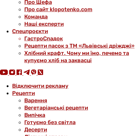
Про Шефа
Про сайт klopotenko.com
Команда
Наші експерти
Спецпроєкти
ГастроСпадок
Рецепти пасок з ТМ «Львівські дріжджі»
Хлібний крафт. Чому ми їмо, печемо та
купуємо хліб на заквасці
Відключити рекламу
Рецепти
Варення
Вегетаріанські рецепти
Випічка
Готуємо без світла
Десерти