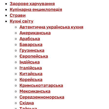
Здорове харчування
Кулінарна енциклопедія
Страви
Кухні світу
Автентична українська кухня
Американська
Арабська
Баварська
Грузинська
Європейська
Індійська
Італійська
Китайська
Корейська
Кримськотатарська
Мексиканська
Середземноморська
Східна
Тайська