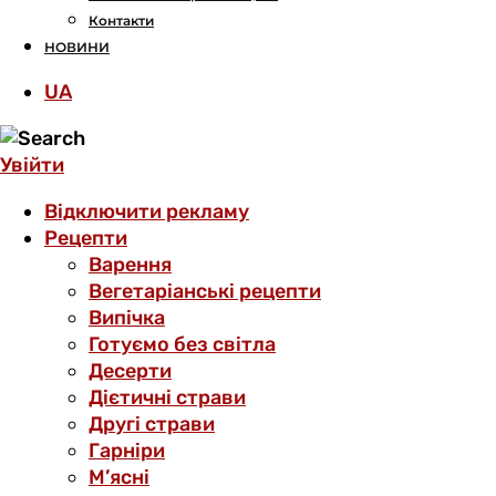
Контакти
НОВИНИ
UA
Увійти
Відключити рекламу
Рецепти
Варення
Вегетаріанські рецепти
Випічка
Готуємо без світла
Десерти
Дієтичні страви
Другі страви
Гарніри
М’ясні