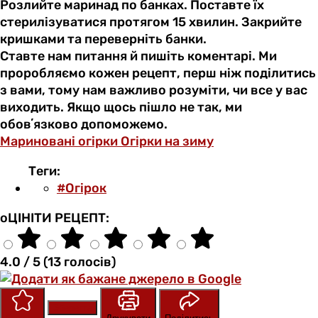
Розлийте маринад по банках. Поставте їх
стерилізуватися протягом 15 хвилин. Закрийте
кришками та переверніть банки.
Ставте нам питання й пишіть коментарі. Ми
проробляємо кожен рецепт, перш ніж поділитись
з вами, тому нам важливо розуміти, чи все у вас
виходить. Якщо щось пішло не так, ми
обовʼязково допоможемо.
Мариновані огірки
Огірки на зиму
Теги:
#Огірок
оЦІНІТИ РЕЦЕПТ:
4.0 / 5 (13 голосів)
Зберегти