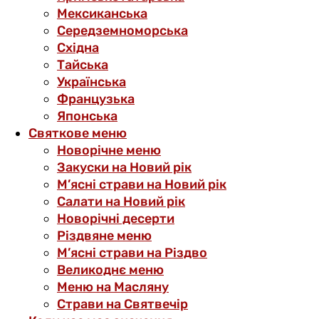
Мексиканська
Середземноморська
Східна
Тайська
Українська
Французька
Японська
Святкове меню
Новорічне меню
Закуски на Новий рік
М’ясні страви на Новий рік
Салати на Новий рік
Новорічні десерти
Різдвяне меню
М’ясні страви на Різдво
Великоднє меню
Меню на Масляну
Страви на Святвечір