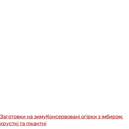
Заготовки на зиму
Консервовані огірки з імбиром:
хрусткі та пікантні