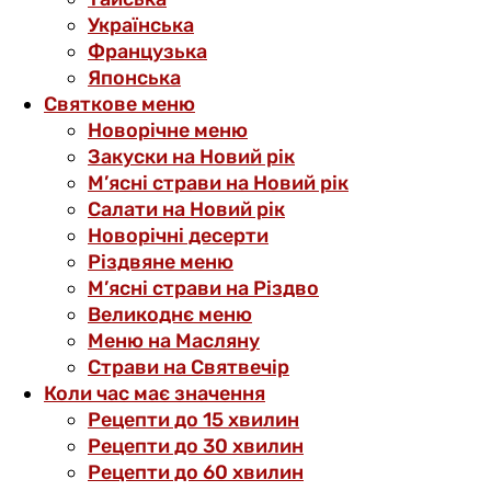
Українська
Французька
Японська
Святкове меню
Новорічне меню
Закуски на Новий рік
М’ясні страви на Новий рік
Салати на Новий рік
Новорічні десерти
Різдвяне меню
М’ясні страви на Різдво
Великоднє меню
Меню на Масляну
Страви на Святвечір
Коли час має значення
Рецепти до 15 хвилин
Рецепти до 30 хвилин
Рецепти до 60 хвилин