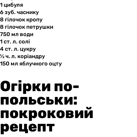
1 цибуля
6 зуб.
часнику
8 гілочок
кропу
8 гілочок
петрушки
750 мл
води
1 ст.
л.
солі
4 ст.
л.
цукру
½ ч.
л.
коріандру
150 мл
яблучного
оцту
Огірки по-
польськи:
покроковий
рецепт