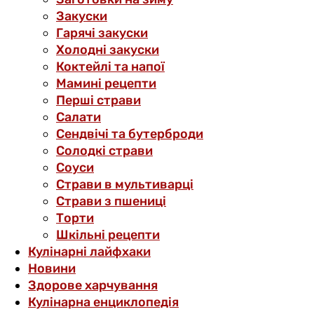
Закуски
Гарячі закуски
Холодні закуски
Коктейлі та напої
Мамині рецепти
Перші страви
Салати
Сендвічі та бутерброди
Солодкі страви
Соуси
Страви в мультиварці
Страви з пшениці
Торти
Шкільні рецепти
Кулінарні лайфхаки
Новини
Здорове харчування
Кулінарна енциклопедія