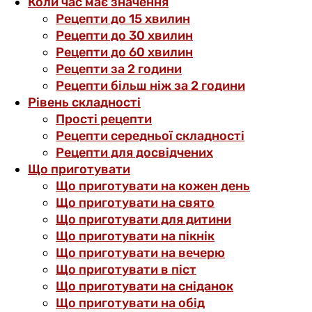
Коли час має значення
Рецепти до 15 хвилин
Рецепти до 30 хвилин
Рецепти до 60 хвилин
Рецепти за 2 години
Рецепти більш ніж за 2 години
Рівень складності
Прості рецепти
Рецепти середньої складності
Рецепти для досвідчених
Що приготувати
Що приготувати на кожен день
Що приготувати на свято
Що приготувати для дитини
Що приготувати на пікнік
Що приготувати на вечерю
Що приготувати в піст
Що приготувати на сніданок
Що приготувати на обід