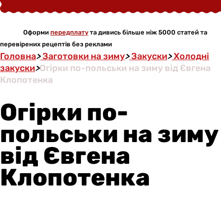
Оформи
передплату
та дивись більше ніж 5000 статей та
перевірених рецептів без реклами
Головна
>
Заготовки на зиму
>
Закуски
>
Холодні
закуски
>
Огірки по-польськи на зиму від Євгена
Клопотенка
Огірки по-
польськи на зиму
від Євгена
Клопотенка