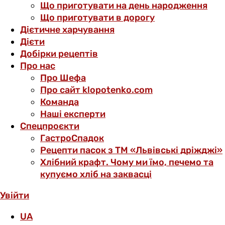
Що приготувати на день народження
Що приготувати в дорогу
Дієтичне харчування
Дієти
Добірки рецептів
Про нас
Про Шефа
Про сайт klopotenko.com
Команда
Наші експерти
Спецпроєкти
ГастроСпадок
Рецепти пасок з ТМ «Львівські дріжджі»
Хлібний крафт. Чому ми їмо, печемо та
купуємо хліб на заквасці
Увійти
UA