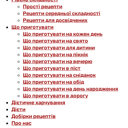
Прості рецепти
Рецепти середньої складності
Рецепти для досвідчених
Що приготувати
Що приготувати на кожен день
Що приготувати на свято
Що приготувати для дитини
Що приготувати на пікнік
Що приготувати на вечерю
Що приготувати в піст
Що приготувати на сніданок
Що приготувати на обід
Що приготувати на день народження
Що приготувати в дорогу
Дієтичне харчування
Дієти
Добірки рецептів
Про нас