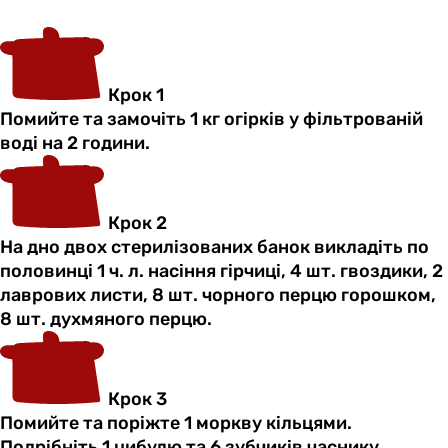
Крок 1
Помийте та замочіть 1 кг огірків у фільтрованій
воді на 2 години.
Крок 2
На дно двох стерилізованих банок викладіть по
половинці 1 ч. л. насіння гірчиці, 4 шт. гвоздики, 2
лаврових листи, 8 шт. чорного перцю горошком,
8 шт. духмяного перцю.
Крок 3
Помийте та поріжте 1 моркву кільцями.
Подрібніть 1 цибулю та 6 зубчиків часнику.