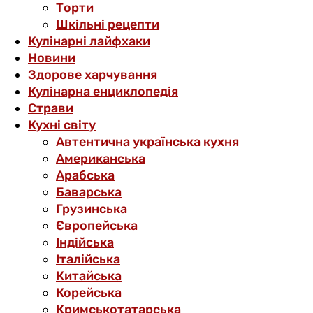
Торти
Шкільні рецепти
Кулінарні лайфхаки
Новини
Здорове харчування
Кулінарна енциклопедія
Страви
Кухні світу
Автентична українська кухня
Американська
Арабська
Баварська
Грузинська
Європейська
Індійська
Італійська
Китайська
Корейська
Кримськотатарська