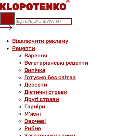
Skip
to
content
Відключити рекламу
Рецепти
Варення
Вегетаріанські рецепти
Випічка
Готуємо без світла
Десерти
Дієтичні страви
Другі страви
Гарніри
М’ясні
Овочеві
Рибне
Заготовки на зиму