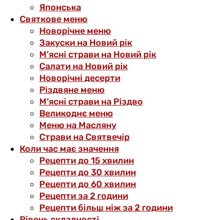
Японська
Святкове меню
Новорічне меню
Закуски на Новий рік
М’ясні страви на Новий рік
Салати на Новий рік
Новорічні десерти
Різдвяне меню
М’ясні страви на Різдво
Великоднє меню
Меню на Масляну
Страви на Святвечір
Коли час має значення
Рецепти до 15 хвилин
Рецепти до 30 хвилин
Рецепти до 60 хвилин
Рецепти за 2 години
Рецепти більш ніж за 2 години
Рівень складності