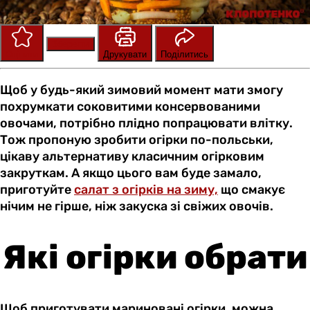
Зберегти
Оцінити
Друкувати
Поділитись
Щоб у будь-який зимовий момент мати змогу
похрумкати соковитими консервованими
овочами, потрібно плідно попрацювати влітку.
Тож пропоную зробити огірки по-польськи,
цікаву альтернативу класичним огірковим
закруткам. А якщо цього вам буде замало,
приготуйте
салат з огірків на зиму,
що смакує
нічим не гірше, ніж закуска зі свіжих овочів.
Які огірки обрати
Щоб приготувати мариновані огірки, можна