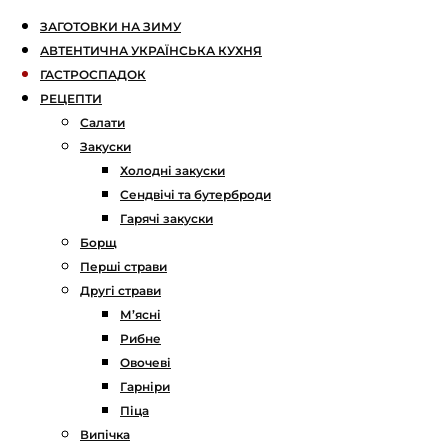
ЗАГОТОВКИ НА ЗИМУ
АВТЕНТИЧНА УКРАЇНСЬКА КУХНЯ
ГАСТРОСПАДОК
РЕЦЕПТИ
Салати
Закуски
Холодні закуски
Сендвічі та бутерброди
Гарячі закуски
Борщ
Перші страви
Другі страви
М’ясні
Рибне
Овочеві
Гарніри
Піца
Випічка