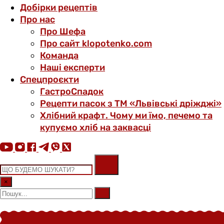
Добірки рецептів
Про нас
Про Шефа
Про сайт klopotenko.com
Команда
Наші експерти
Спецпроєкти
ГастроСпадок
Рецепти пасок з ТМ «Львівські дріжджі»
Хлібний крафт. Чому ми їмо, печемо та
купуємо хліб на заквасці
×