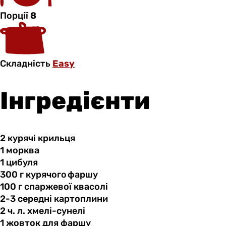
Порції
8
Складність
Easy
Інгредієнти
2 курячі
крильця
1 морква
1 цибуля
300 г
курячого фаршу
100 г
спаржевої
квасолі
2-3 середні
картоплини
2 ч.
л.
хмелі-сунелі
1 жовток
для
фаршу