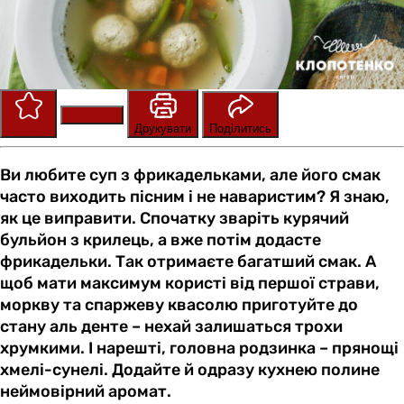
Зберегти
Оцінити
Друкувати
Поділитись
Ви любите суп з фрикадельками, але його смак
часто виходить пісним і не наваристим? Я знаю,
як це виправити. Спочатку зваріть курячий
бульйон з крилець, а вже потім додасте
фрикадельки. Так отримаєте багатший смак. А
щоб мати максимум користі від першої страви,
моркву та спаржеву квасолю приготуйте до
стану аль денте – нехай залишаться трохи
хрумкими. І нарешті, головна родзинка – прянощі
хмелі-сунелі. Додайте й одразу кухнею полине
неймовірний аромат.