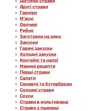
Дієтичні страви
Другі страви
Гарніри
М’ясні
Овочеві
Рибне
Заготовки на зиму
Закуски
Гарячі закуски
Холодні закуски
Коктейлі та напої
Мамині рецепти
Перші страви
Салати
Сендвічі та бутерброди
Солодкі страви
Соуси
Страви в мультиварці
Страви з пшениці