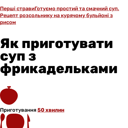
Перші страви
Готуємо простий та смачний суп.
Рецепт розсольнику на курячому бульйоні з
рисом
Як приготувати
суп з
фрикадельками
Приготування
50 хвилин