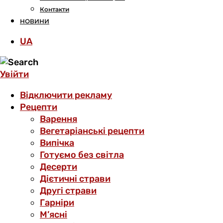
Контакти
НОВИНИ
UA
Увійти
Відключити рекламу
Рецепти
Варення
Вегетаріанські рецепти
Випічка
Готуємо без світла
Десерти
Дієтичні страви
Другі страви
Гарніри
М’ясні