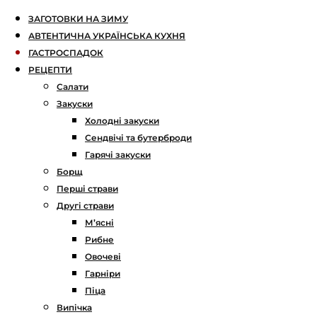
ЗАГОТОВКИ НА ЗИМУ
АВТЕНТИЧНА УКРАЇНСЬКА КУХНЯ
ГАСТРОСПАДОК
РЕЦЕПТИ
Салати
Закуски
Холодні закуски
Сендвічі та бутерброди
Гарячі закуски
Борщ
Перші страви
Другі страви
М’ясні
Рибне
Овочеві
Гарніри
Піца
Випічка