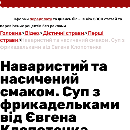
Оформи
передплату
та дивись більше ніж 5000 статей та
перевірених рецептів без реклами
Головна
>
Відео
>
Дієтичні страви
>
Перші
страви
>
Наваристий та насичений смаком. Суп з
фрикадельками від Євгена Клопотенка
Наваристий та
насичений
смаком. Суп з
фрикадельками
від Євгена
Клопотенка