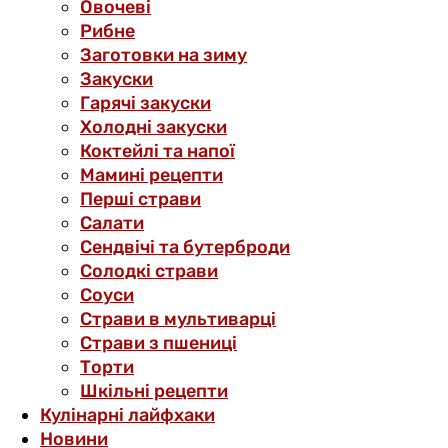
Овочеві
Рибне
Заготовки на зиму
Закуски
Гарячі закуски
Холодні закуски
Коктейлі та напої
Мамині рецепти
Перші страви
Салати
Сендвічі та бутерброди
Солодкі страви
Соуси
Страви в мультиварці
Страви з пшениці
Торти
Шкільні рецепти
Кулінарні лайфхаки
Новини