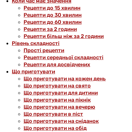
Коли час має значення
Рецепти до 15 хвилин
Рецепти до 30 хвилин
Рецепти до 60 хвилин
Рецепти за 2 години
Рецепти більш ніж за 2 години
Рівень складності
Прості рецепти
Рецепти середньої складності
Рецепти для досвідчених
Що приготувати
Що приготувати на кожен день
Що приготувати на свято
Що приготувати для дитини
Що приготувати на пікнік
Що приготувати на вечерю
Що приготувати в піст
Що приготувати на сніданок
Що приготувати на обід