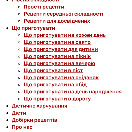
Прості рецепти
Рецепти середньої складності
Рецепти для досвідчених
Що приготувати
Що приготувати на кожен день
Що приготувати на свято
Що приготувати для дитини
Що приготувати на пікнік
Що приготувати на вечерю
Що приготувати в піст
Що приготувати на сніданок
Що приготувати на обід
Що приготувати на день народження
Що приготувати в дорогу
Дієтичне харчування
Дієти
Добірки рецептів
Про нас