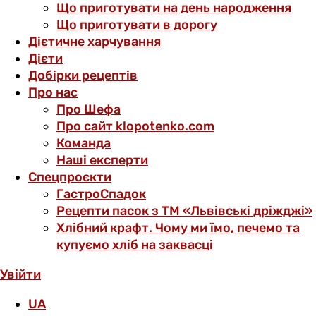
Що приготувати на день народження
Що приготувати в дорогу
Дієтичне харчування
Дієти
Добірки рецептів
Про нас
Про Шефа
Про сайт klopotenko.com
Команда
Наші експерти
Спецпроєкти
ГастроСпадок
Рецепти пасок з ТМ «Львівські дріжджі»
Хлібний крафт. Чому ми їмо, печемо та
купуємо хліб на заквасці
Увійти
UA