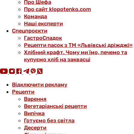
Про Шефа
Про сайт klopotenko.com
Команда
Наші експерти
Спецпроєкти
ГастроСпадок
Рецепти пасок з ТМ «Львівські дріжджі»
Хлібний крафт. Чому ми їмо, печемо та
купуємо хліб на заквасці
Відключити рекламу
Рецепти
Варення
Вегетаріанські рецепти
Випічка
Готуємо без світла
Десерти