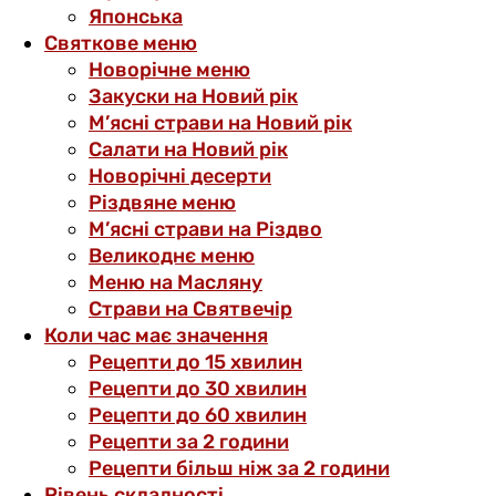
Японська
Святкове меню
Новорічне меню
Закуски на Новий рік
М’ясні страви на Новий рік
Салати на Новий рік
Новорічні десерти
Різдвяне меню
М’ясні страви на Різдво
Великоднє меню
Меню на Масляну
Страви на Святвечір
Коли час має значення
Рецепти до 15 хвилин
Рецепти до 30 хвилин
Рецепти до 60 хвилин
Рецепти за 2 години
Рецепти більш ніж за 2 години
Рівень складності