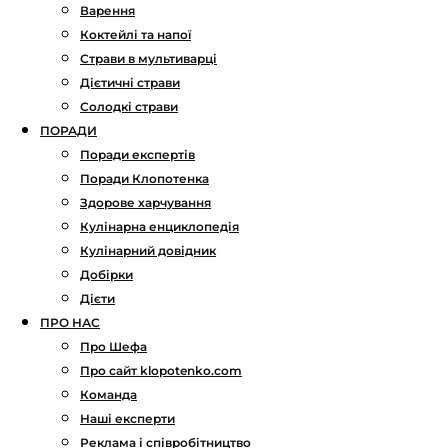
Варення
Коктейлі та напої
Страви в мультиварці
Дієтичні страви
Солодкі страви
ПОРАДИ
Поради експертів
Поради Клопотенка
Здорове харчування
Кулінарна енциклопедія
Кулінарний довідник
Добірки
Дієти
ПРО НАС
Про Шефа
Про сайт klopotenko.com
Команда
Наші експерти
Реклама і співробітництво