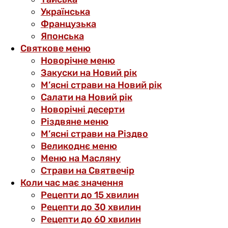
Українська
Французька
Японська
Святкове меню
Новорічне меню
Закуски на Новий рік
М’ясні страви на Новий рік
Салати на Новий рік
Новорічні десерти
Різдвяне меню
М’ясні страви на Різдво
Великоднє меню
Меню на Масляну
Страви на Святвечір
Коли час має значення
Рецепти до 15 хвилин
Рецепти до 30 хвилин
Рецепти до 60 хвилин