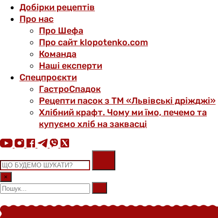
Добірки рецептів
Про нас
Про Шефа
Про сайт klopotenko.com
Команда
Наші експерти
Спецпроєкти
ГастроСпадок
Рецепти пасок з ТМ «Львівські дріжджі»
Хлібний крафт. Чому ми їмо, печемо та
купуємо хліб на заквасці
×