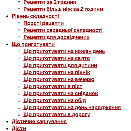
Рецепти за 2 години
Рецепти більш ніж за 2 години
Рівень складності
Прості рецепти
Рецепти середньої складності
Рецепти для досвідчених
Що приготувати
Що приготувати на кожен день
Що приготувати на свято
Що приготувати для дитини
Що приготувати на пікнік
Що приготувати на вечерю
Що приготувати в піст
Що приготувати на сніданок
Що приготувати на обід
Що приготувати на день народження
Що приготувати в дорогу
Дієтичне харчування
Дієти