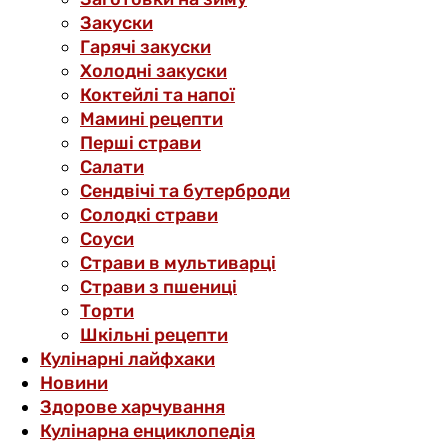
Закуски
Гарячі закуски
Холодні закуски
Коктейлі та напої
Мамині рецепти
Перші страви
Салати
Сендвічі та бутерброди
Солодкі страви
Соуси
Страви в мультиварці
Страви з пшениці
Торти
Шкільні рецепти
Кулінарні лайфхаки
Новини
Здорове харчування
Кулінарна енциклопедія