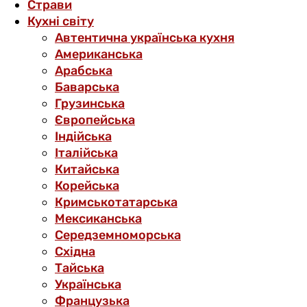
Страви
Кухні світу
Автентична українська кухня
Американська
Арабська
Баварська
Грузинська
Європейська
Індійська
Італійська
Китайська
Корейська
Кримськотатарська
Мексиканська
Середземноморська
Східна
Тайська
Українська
Французька