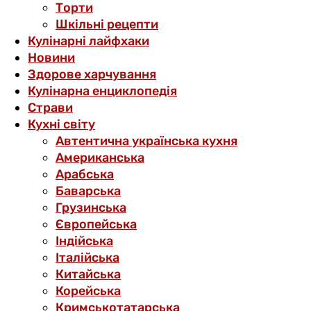
Торти
Шкільні рецепти
Кулінарні лайфхаки
Новини
Здорове харчування
Кулінарна енциклопедія
Страви
Кухні світу
Автентична українська кухня
Американська
Арабська
Баварська
Грузинська
Європейська
Індійська
Італійська
Китайська
Корейська
Кримськотатарська