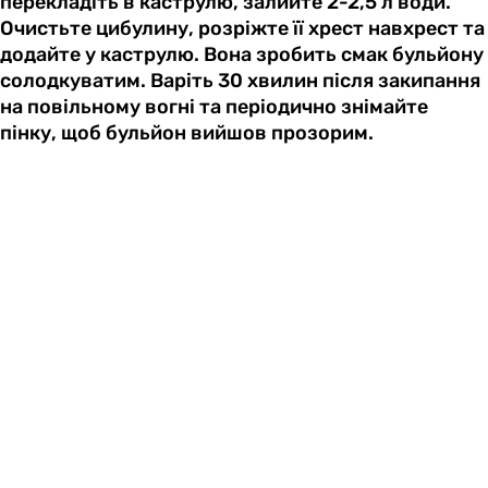
перекладіть в каструлю, залийте 2-2,5 л води.
Очистьте цибулину, розріжте її хрест навхрест та
додайте у каструлю. Вона зробить смак бульйону
солодкуватим. Варіть 30 хвилин після закипання
на повільному вогні та періодично знімайте
пінку, щоб бульйон вийшов прозорим.