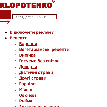
Skip
to
content
Відключити рекламу
Рецепти
Варення
Вегетаріанські рецепти
Випічка
Готуємо без світла
Десерти
Дієтичні страви
Другі страви
Гарніри
М’ясні
Овочеві
Рибне
Заготовки на зиму