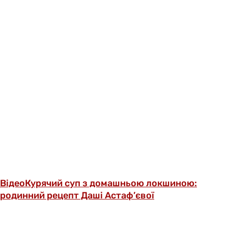
Відео
Курячий суп з домашньою локшиною:
родинний рецепт Даші Астаф’євої