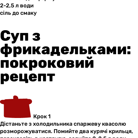
2-2,5 л
води
сіль до
смаку
Суп з
фрикадельками:
покроковий
рецепт
Крок 1
Дістаньте з холодильника спаржеву квасолю
розморожуватися. Помийте два курячі крильця,