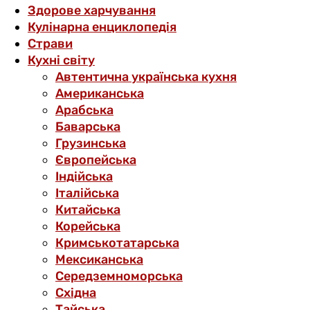
Здорове харчування
Кулінарна енциклопедія
Страви
Кухні світу
Автентична українська кухня
Американська
Арабська
Баварська
Грузинська
Європейська
Індійська
Італійська
Китайська
Корейська
Кримськотатарська
Мексиканська
Середземноморська
Східна
Тайська