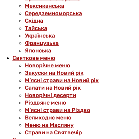
Мексиканська
Середземноморська
Східна
Тайська
Українська
Французька
Японська
Святкове меню
Новорічне меню
Закуски на Новий рік
М’ясні страви на Новий рік
Салати на Новий рік
Новорічні десерти
Різдвяне меню
М’ясні страви на Різдво
Великоднє меню
Меню на Масляну
Страви на Святвечір