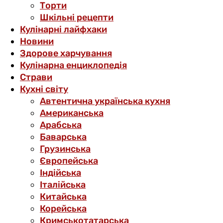
Торти
Шкільні рецепти
Кулінарні лайфхаки
Новини
Здорове харчування
Кулінарна енциклопедія
Страви
Кухні світу
Автентична українська кухня
Американська
Арабська
Баварська
Грузинська
Європейська
Індійська
Італійська
Китайська
Корейська
Кримськотатарська