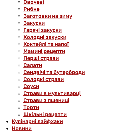
Овочеві
Рибне
Заготовки на зиму
Закуски
Гарячі закуски
Холодні закуски
Коктейлі та напої
Мамині рецепти
Перші страви
Салати
Сендвічі та бутерброди
Солодкі страви
Соуси
Страви в мультиварці
Страви з пшениці
Торти
Шкільні рецепти
Кулінарні лайфхаки
Новини