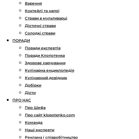
Варення
Коктейлі та напої
Страви в мультиварці
Дієтичні страви
Солодкі страви
ПОРАДИ
Поради експертів
Поради Клопотенка
Здорове харчування
Кулінарна енциклопедія
Кулінарний довідник
Добірки
Дієти
ПРО НАС
Про Шефа
Про сайт klopotenko.com
Команда
Наші експерти
Реклама і співробітництво