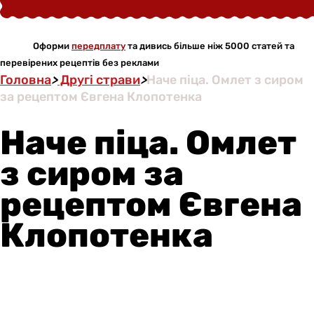
Оформи
передплату
та дивись більше ніж 5000 статей та
перевірених рецептів без реклами
Головна
>
Другі страви
>
Наче піца. Омлет з сиром
за рецептом Євгена Клопотенка
Наче піца. Омлет
з сиром за
рецептом Євгена
Клопотенка