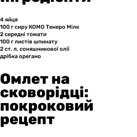
4 яйця
100 г
сиру
КОМО Тенеро Мілк
2 середні
томати
100 г
листів
шпинату
2 ст.
л.
соняшникової олії
дрібка орегано
Омлет на
сковорідці:
покроковий
рецепт