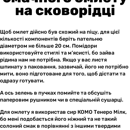
на сковорідці
Щоб омлет дійсно був схожий на піцу, для цієї
кількості компонентів беріть пательню
діаметром не більше 20 см. Помідори
використовуйте стиглі та м’ясисті, бо зайва
рідина нам не потрібна. Якщо у вас листя
шпинату з паковання, зазвичай, його не потрібно
мити, воно підготоване для того, щоб дістати та
одразу готувати.
А ось зелень в пучках помийте та обсушіть
паперовим рушником чи в спеціальній сушарці.
Для омлету я використав сир КОМО Тенеро Мілк,
бо мені подобається його ніжний та не такий
солоний смак в порівнянні з іншими твердими