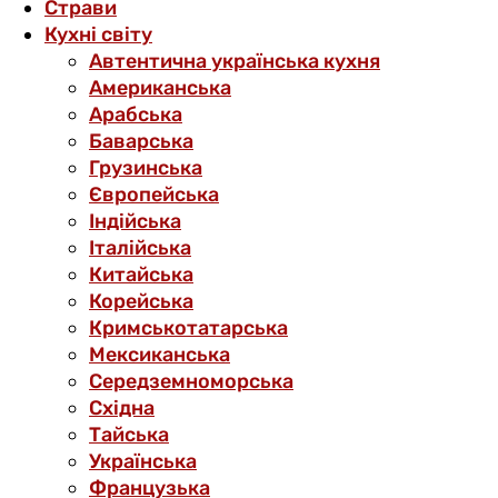
Страви
Кухні світу
Автентична українська кухня
Американська
Арабська
Баварська
Грузинська
Європейська
Індійська
Італійська
Китайська
Корейська
Кримськотатарська
Мексиканська
Середземноморська
Східна
Тайська
Українська
Французька