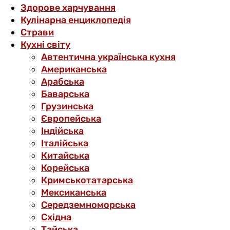
Здорове харчування
Кулінарна енциклопедія
Страви
Кухні світу
Автентична українська кухня
Американська
Арабська
Баварська
Грузинська
Європейська
Індійська
Італійська
Китайська
Корейська
Кримськотатарська
Мексиканська
Середземноморська
Східна
Тайська