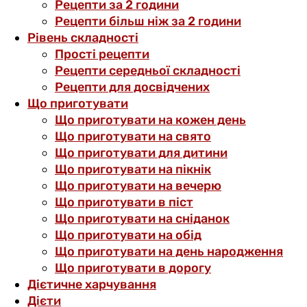
Рецепти за 2 години
Рецепти більш ніж за 2 години
Рівень складності
Прості рецепти
Рецепти середньої складності
Рецепти для досвідчених
Що приготувати
Що приготувати на кожен день
Що приготувати на свято
Що приготувати для дитини
Що приготувати на пікнік
Що приготувати на вечерю
Що приготувати в піст
Що приготувати на сніданок
Що приготувати на обід
Що приготувати на день народження
Що приготувати в дорогу
Дієтичне харчування
Дієти