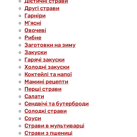
Дієтичні страви
Другі страви
Гарніри
М’ясні
Овочеві
Рибне
Заготовки на зиму
Закуски
Гарячі закуски
Холодні закуски
Коктейлі та напої
Мамині рецепти
Перші страви
Салати
Сендвічі та бутерброди
Солодкі страви
Соуси
Страви в мультиварці
Страви з пшениці