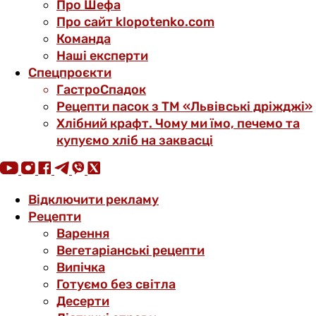
Про Шефа
Про сайт klopotenko.com
Команда
Наші експерти
Спецпроєкти
ГастроСпадок
Рецепти пасок з ТМ «Львівські дріжджі»
Хлібний крафт. Чому ми їмо, печемо та
купуємо хліб на заквасці
Відключити рекламу
Рецепти
Варення
Вегетаріанські рецепти
Випічка
Готуємо без світла
Десерти