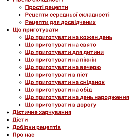
Прості рецепти
Рецепти середньої складності
Рецепти для досвідчених
Що приготувати
Що приготувати на кожен день
Що приготувати на свято
Що приготувати для дитини
Що приготувати на пікнік
Що приготувати на вечерю
Що приготувати в піст
Що приготувати на сніданок
Що приготувати на обід
Що приготувати на день народження
Що приготувати в дорогу
Дієтичне харчування
Дієти
Добірки рецептів
Про нас