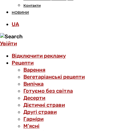
Контакти
НОВИНИ
UA
Увійти
Відключити рекламу
Рецепти
Варення
Вегетаріанські рецепти
Випічка
Готуємо без світла
Десерти
Дієтичні страви
Другі страви
Гарніри
М’ясні