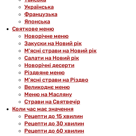
Українська
Французька
Японська
Святкове меню
Новорічне меню
Закуски на Новий рік
М’ясні страви на Новий рік
Салати на Новий рік
Новорічні десерти
Різдвяне меню
М’ясні страви на Різдво
Великоднє меню
Меню на Масляну
Страви на Святвечір
Коли час має значення
Рецепти до 15 хвилин
Рецепти до 30 хвилин
Рецепти до 60 хвилин