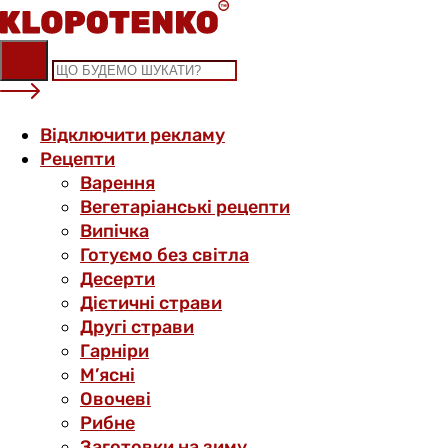
Skip
to
content
Відключити рекламу
Рецепти
Варення
Вегетаріанські рецепти
Випічка
Готуємо без світла
Десерти
Дієтичні страви
Другі страви
Гарніри
М’ясні
Овочеві
Рибне
Заготовки на зиму