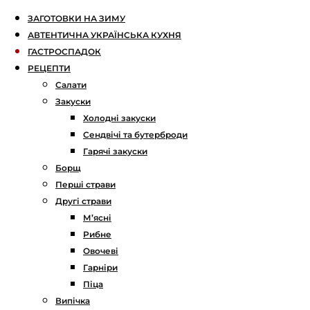
ЗАГОТОВКИ НА ЗИМУ
АВТЕНТИЧНА УКРАЇНСЬКА КУХНЯ
ГАСТРОСПАДОК
РЕЦЕПТИ
Салати
Закуски
Холодні закуски
Сендвічі та бутерброди
Гарячі закуски
Борщ
Перші страви
Другі страви
М’ясні
Рибне
Овочеві
Гарніри
Піца
Випічка