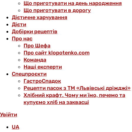
Що приготувати на день народження
Що приготувати в дорогу
Дієтичне харчування
Дієти
Добірки рецептів
Про нас
Про Шефа
Про сайт klopotenko.com
Команда
Наші експерти
Спецпроєкти
ГастроСпадок
Рецепти пасок з ТМ «Львівські дріжджі»
Хлібний крафт. Чому ми їмо, печемо та
купуємо хліб на заквасці
Увійти
UA