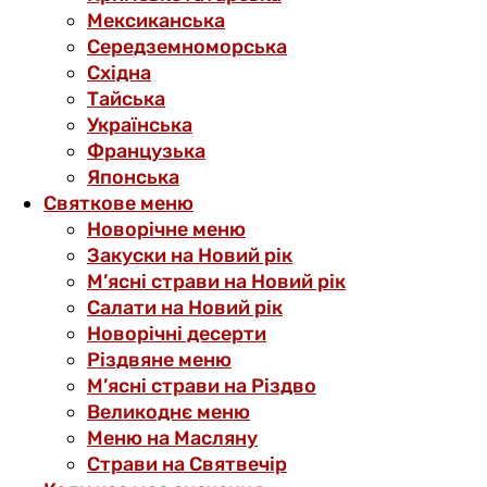
Мексиканська
Середземноморська
Східна
Тайська
Українська
Французька
Японська
Святкове меню
Новорічне меню
Закуски на Новий рік
М’ясні страви на Новий рік
Салати на Новий рік
Новорічні десерти
Різдвяне меню
М’ясні страви на Різдво
Великоднє меню
Меню на Масляну
Страви на Святвечір