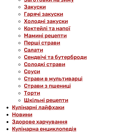
Закуски
Гарячі закуски
Холодні закуски
Коктейлі та напої
Мамині рецепти
Перші страви
Салати
Сендвічі та бутерброди
Солодкі страви
Соуси
Страви в мультиварці
Страви з пшениці
Торти
Шкільні рецепти
Кулінарні лайфхаки
Новини
Здорове харчування
Кулінарна енциклопедія