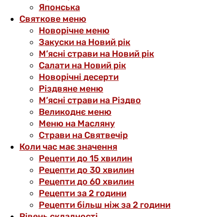
Японська
Святкове меню
Новорічне меню
Закуски на Новий рік
М’ясні страви на Новий рік
Салати на Новий рік
Новорічні десерти
Різдвяне меню
М’ясні страви на Різдво
Великоднє меню
Меню на Масляну
Страви на Святвечір
Коли час має значення
Рецепти до 15 хвилин
Рецепти до 30 хвилин
Рецепти до 60 хвилин
Рецепти за 2 години
Рецепти більш ніж за 2 години
Рівень складності