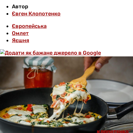
Автор
Євген Клопотенко
Європейська
Омлет
Яєшня