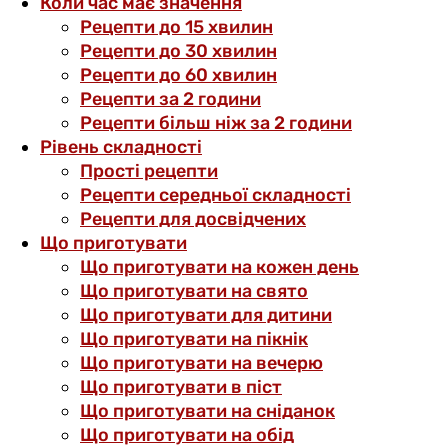
Коли час має значення
Рецепти до 15 хвилин
Рецепти до 30 хвилин
Рецепти до 60 хвилин
Рецепти за 2 години
Рецепти більш ніж за 2 години
Рівень складності
Прості рецепти
Рецепти середньої складності
Рецепти для досвідчених
Що приготувати
Що приготувати на кожен день
Що приготувати на свято
Що приготувати для дитини
Що приготувати на пікнік
Що приготувати на вечерю
Що приготувати в піст
Що приготувати на сніданок
Що приготувати на обід