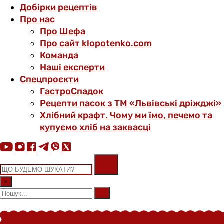
Добірки рецептів
Про нас
Про Шефа
Про сайт klopotenko.com
Команда
Наші експерти
Спецпроєкти
ГастроСпадок
Рецепти пасок з ТМ «Львівські дріжджі»
Хлібний крафт. Чому ми їмо, печемо та
купуємо хліб на заквасці
×