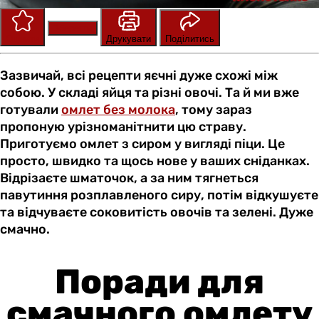
Зберегти
Оцінити
Друкувати
Поділитись
Зазвичай, всі рецепти яєчні дуже схожі між
собою. У складі яйця та різні овочі. Та й ми вже
готували
омлет без молока
, тому зараз
пропоную урізноманітнити цю страву.
Приготуємо омлет з сиром у вигляді піци. Це
просто, швидко та щось нове у ваших сніданках.
Відрізаєте шматочок, а за ним тягнеться
павутиння розплавленого сиру, потім відкушуєте
та відчуваєте соковитість овочів та зелені. Дуже
смачно.
Поради для
смачного омлету