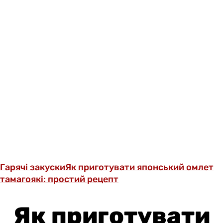
Гарячі закуски
Як приготувати японський омлет
тамагоякі: простий рецепт
Як приготувати