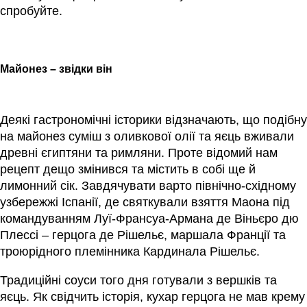
спробуйте.
Майонез – звідки він
Деякі гастрономічні історики відзначають, що подібну
на майонез суміш з оливкової олії та яєць вживали
древні єгиптяни та римляни. Проте відомий нам
рецепт дещо змінився та містить в собі ще й
лимонний сік. Завдячувати варто північно-східному
узбережжі Іспанії, де святкували взяття Маона під
командуванням Луї-Франсуа-Армана де Віньєро дю
Плессі – герцога де Рішельє, маршала Франції та
троюрідного племінника Кардинала Рішельє.
Традиційні соуси того дня готували з вершків та
яєць. Як свідчить історія, кухар герцога не мав крему