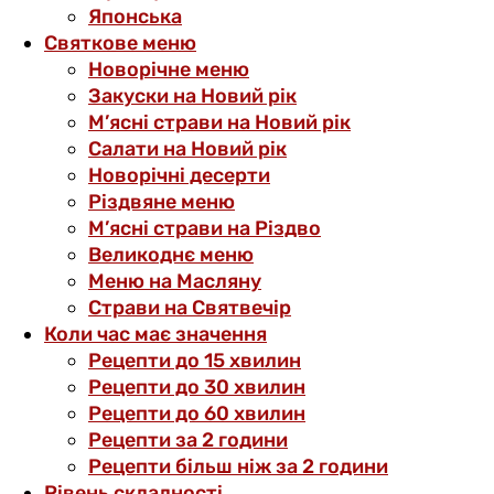
Японська
Святкове меню
Новорічне меню
Закуски на Новий рік
М’ясні страви на Новий рік
Салати на Новий рік
Новорічні десерти
Різдвяне меню
М’ясні страви на Різдво
Великоднє меню
Меню на Масляну
Страви на Святвечір
Коли час має значення
Рецепти до 15 хвилин
Рецепти до 30 хвилин
Рецепти до 60 хвилин
Рецепти за 2 години
Рецепти більш ніж за 2 години
Рівень складності