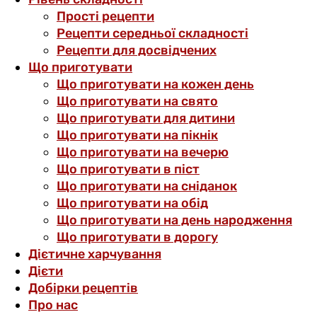
Прості рецепти
Рецепти середньої складності
Рецепти для досвідчених
Що приготувати
Що приготувати на кожен день
Що приготувати на свято
Що приготувати для дитини
Що приготувати на пікнік
Що приготувати на вечерю
Що приготувати в піст
Що приготувати на сніданок
Що приготувати на обід
Що приготувати на день народження
Що приготувати в дорогу
Дієтичне харчування
Дієти
Добірки рецептів
Про нас