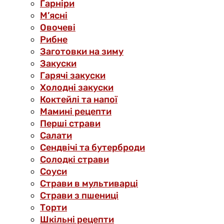
Гарніри
М’ясні
Овочеві
Рибне
Заготовки на зиму
Закуски
Гарячі закуски
Холодні закуски
Коктейлі та напої
Мамині рецепти
Перші страви
Салати
Сендвічі та бутерброди
Солодкі страви
Соуси
Страви в мультиварці
Страви з пшениці
Торти
Шкільні рецепти