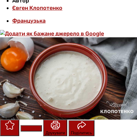
Автор
Євген Клопотенко
Французька
Зберегти
Оцінити
Друкувати
Поділитись