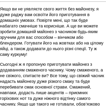
Якщо ви не уявляєте свого життя без майонезу, я
дуже раджу вам освоїти його приготування в
домашніх умовах. Повірте мені, що так буде
набагато смачніше та корисніше. А ще ви можете
зробити домашній майонез з часником будь-яким
зручним для вас способом – вінчиком або
блендером. Готувати його на жовтках або на цілому
яйці, а також додавати до нього різні спеції. Ту ж
саму куркуму!
Сьогодні ж я пропоную приготувати майонез з
додаванням смаженого часнику. Чому смаженого, а
не свіжого, спитаєте ви? Все тому, що свіжий часник
надасть майонезу дуже різкого смаку та буде
перебивати смак основної страви. Смажений,
навпаки, додасть лише акцентів – приємних
горіхових нот та дуже ніжного відтінку самого
часнику. Якщо ще такого не готували, обов’язково