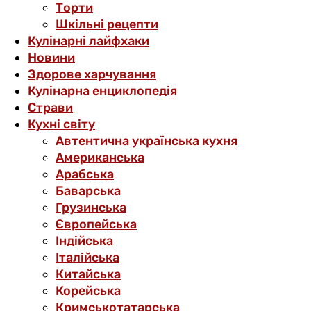
Торти
Шкільні рецепти
Кулінарні лайфхаки
Новини
Здорове харчування
Кулінарна енциклопедія
Страви
Кухні світу
Автентична українська кухня
Американська
Арабська
Баварська
Грузинська
Європейська
Індійська
Італійська
Китайська
Корейська
Кримськотатарська