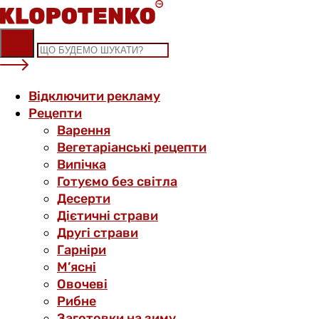
Skip
to
content
Відключити рекламу
Рецепти
Варення
Вегетаріанські рецепти
Випічка
Готуємо без світла
Десерти
Дієтичні страви
Другі страви
Гарніри
М’ясні
Овочеві
Рибне
Заготовки на зиму