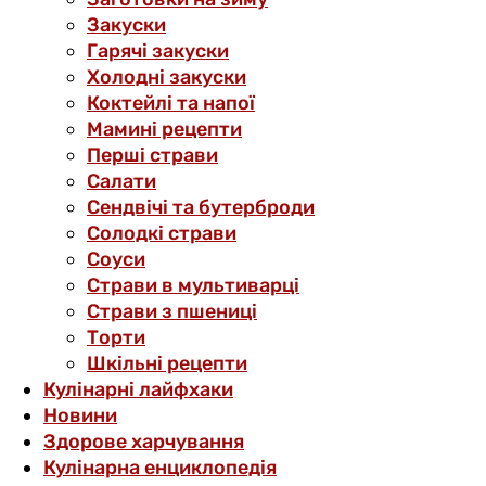
Закуски
Гарячі закуски
Холодні закуски
Коктейлі та напої
Мамині рецепти
Перші страви
Салати
Сендвічі та бутерброди
Солодкі страви
Соуси
Страви в мультиварці
Страви з пшениці
Торти
Шкільні рецепти
Кулінарні лайфхаки
Новини
Здорове харчування
Кулінарна енциклопедія