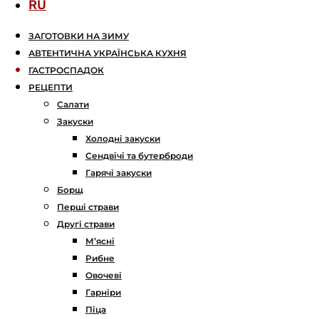
RU
ЗАГОТОВКИ НА ЗИМУ
АВТЕНТИЧНА УКРАЇНСЬКА КУХНЯ
ГАСТРОСПАДОК
РЕЦЕПТИ
Салати
Закуски
Холодні закуски
Сендвічі та бутерброди
Гарячі закуски
Борщ
Перші страви
Другі страви
М’ясні
Рибне
Овочеві
Гарніри
Піца