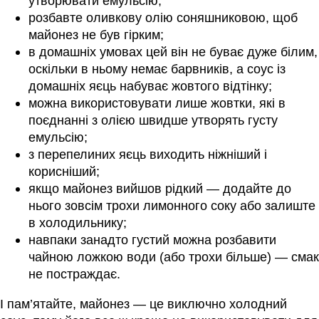
утворювати емульсію;
розбавте оливкову олію соняшниковою, щоб
майонез не був гірким;
в домашніх умовах цей він не буває дуже білим,
оскільки в ньому немає барвників, а соус із
домашніх яєць набуває жовтого відтінку;
можна використовувати лише жовтки, які в
поєднанні з олією швидше утворять густу
емульсію;
з перепелиних яєць виходить ніжніший і
корисніший;
якщо майонез вийшов рідкий — додайте до
нього зовсім трохи лимонного соку або залиште
в холодильнику;
навпаки занадто густий можна розбавити
чайною ложкою води (або трохи більше) — смак
не постраждає.
І пам’ятайте, майонез — це виключно холодний