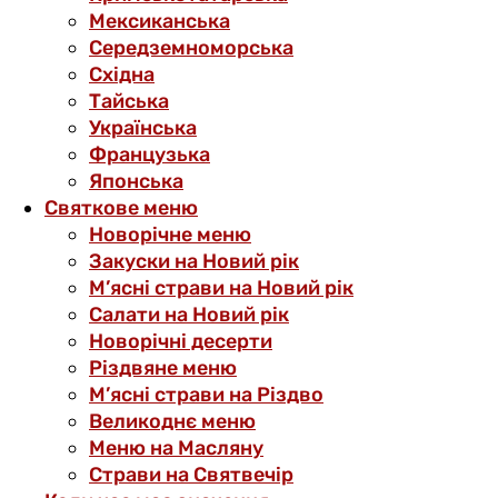
Мексиканська
Середземноморська
Східна
Тайська
Українська
Французька
Японська
Святкове меню
Новорічне меню
Закуски на Новий рік
М’ясні страви на Новий рік
Салати на Новий рік
Новорічні десерти
Різдвяне меню
М’ясні страви на Різдво
Великоднє меню
Меню на Масляну
Страви на Святвечір