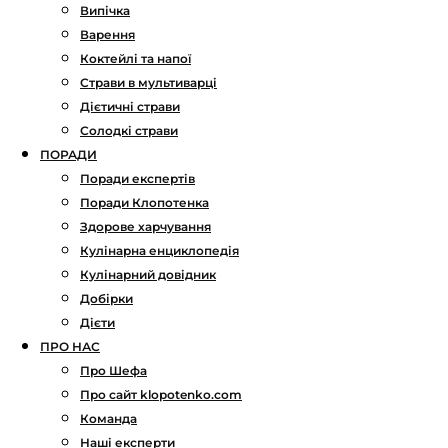
Випічка
Варення
Коктейлі та напої
Страви в мультиварці
Дієтичні страви
Солодкі страви
ПОРАДИ
Поради експертів
Поради Клопотенка
Здорове харчування
Кулінарна енциклопедія
Кулінарний довідник
Добірки
Дієти
ПРО НАС
Про Шефа
Про сайт klopotenko.com
Команда
Наші експерти