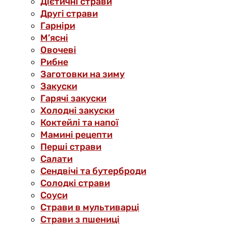
Дієтичні страви
Другі страви
Гарніри
М’ясні
Овочеві
Рибне
Заготовки на зиму
Закуски
Гарячі закуски
Холодні закуски
Коктейлі та напої
Мамині рецепти
Перші страви
Салати
Сендвічі та бутерброди
Солодкі страви
Соуси
Страви в мультиварці
Страви з пшениці