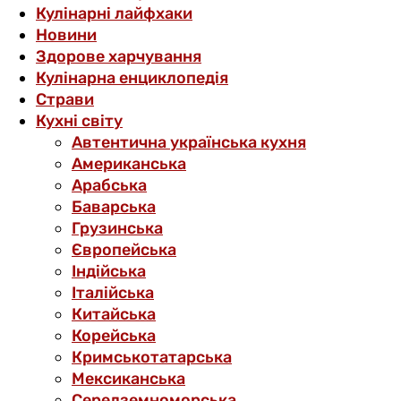
Кулінарні лайфхаки
Новини
Здорове харчування
Кулінарна енциклопедія
Страви
Кухні світу
Автентична українська кухня
Американська
Арабська
Баварська
Грузинська
Європейська
Індійська
Італійська
Китайська
Корейська
Кримськотатарська
Мексиканська
Середземноморська