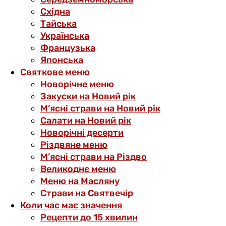
Східна
Тайська
Українська
Французька
Японська
Святкове меню
Новорічне меню
Закуски на Новий рік
М’ясні страви на Новий рік
Салати на Новий рік
Новорічні десерти
Різдвяне меню
М’ясні страви на Різдво
Великоднє меню
Меню на Масляну
Страви на Святвечір
Коли час має значення
Рецепти до 15 хвилин