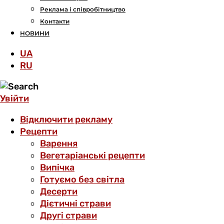
Реклама і співробітництво
Контакти
НОВИНИ
UA
RU
Увійти
Відключити рекламу
Рецепти
Варення
Вегетаріанські рецепти
Випічка
Готуємо без світла
Десерти
Дієтичні страви
Другі страви