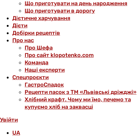
Що приготувати на день народження
Що приготувати в дорогу
Дієтичне харчування
Дієти
Добірки рецептів
Про нас
Про Шефа
Про сайт klopotenko.com
Команда
Наші експерти
Спецпроєкти
ГастроСпадок
Рецепти пасок з ТМ «Львівські дріжджі»
Хлібний крафт. Чому ми їмо, печемо та
купуємо хліб на заквасці
Увійти
UA