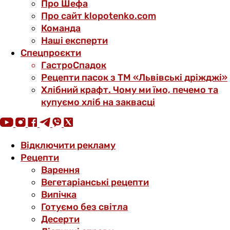
Про Шефа
Про сайт klopotenko.com
Команда
Наші експерти
Спецпроєкти
ГастроСпадок
Рецепти пасок з ТМ «Львівські дріжджі»
Хлібний крафт. Чому ми їмо, печемо та
купуємо хліб на заквасці
Відключити рекламу
Рецепти
Варення
Вегетаріанські рецепти
Випічка
Готуємо без світла
Десерти