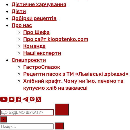
Дієтичне харчування
Дієти
Добірки рецептів
Про нас
Про Шефа
Про сайт klopotenko.com
Команда
Наші експерти
Спецпроєкти
ГастроСпадок
Рецепти пасок з ТМ «Львівські дріжджі»
Хлібний крафт. Чому ми їмо, печемо та
купуємо хліб на заквасці
×