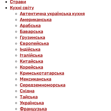
Страви
Кухні світу
Автентична українська кухня
Американська
Арабська
Баварська
Грузинська
Європейська
Індійська
Італійська
Китайська
Корейська
Кримськотатарська
Мексиканська
Середземноморська
Східна
Тайська
Українська
Французька