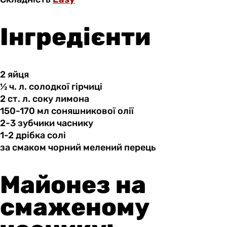
Інгредієнти
2 яйця
½ ч.
л.
солодкої гірчиці
2 ст.
л.
соку лимона
150-170 мл
соняшникової
олії
2-3 зубчики
часнику
1-2 дрібка
солі
за смаком
чорний
мелений перець
Майонез на
смаженому