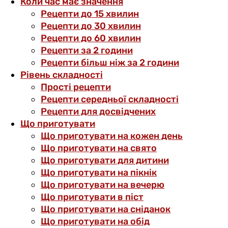
Коли час має значення
Рецепти до 15 хвилин
Рецепти до 30 хвилин
Рецепти до 60 хвилин
Рецепти за 2 години
Рецепти більш ніж за 2 години
Рівень складності
Прості рецепти
Рецепти середньої складності
Рецепти для досвідчених
Що приготувати
Що приготувати на кожен день
Що приготувати на свято
Що приготувати для дитини
Що приготувати на пікнік
Що приготувати на вечерю
Що приготувати в піст
Що приготувати на сніданок
Що приготувати на обід