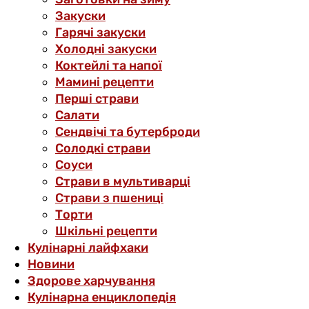
Закуски
Гарячі закуски
Холодні закуски
Коктейлі та напої
Мамині рецепти
Перші страви
Салати
Сендвічі та бутерброди
Солодкі страви
Соуси
Страви в мультиварці
Страви з пшениці
Торти
Шкільні рецепти
Кулінарні лайфхаки
Новини
Здорове харчування
Кулінарна енциклопедія