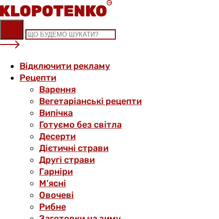
Skip
to
content
Відключити рекламу
Рецепти
Варення
Вегетаріанські рецепти
Випічка
Готуємо без світла
Десерти
Дієтичні страви
Другі страви
Гарніри
М’ясні
Овочеві
Рибне
Заготовки на зиму