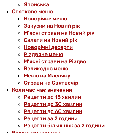
Японська
Святкове меню
Новорічне меню
Закуски на Новий рік
М’ясні страви на Новий рік
Салати на Новий рік
Новорічні десерти
Різдвяне меню
М’ясні страви на Різдво
Великоднє меню
Меню на Масляну
Страви на Святвечір
Коли час має значення
Рецепти до 15 хвилин
Рецепти до 30 хвилин
Рецепти до 60 хвилин
Рецепти за 2 години
Рецепти більш ніж за 2 години
Рівень складності