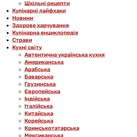
Шкільні рецепти
Кулінарні лайфхаки
Новини
Здорове харчування
Кулінарна енциклопедія
Страви
Кухні світу
Автентична українська кухня
Американська
Арабська
Баварська
Грузинська
Європейська
Індійська
Італійська
Китайська
Корейська
Кримськотатарська
Мексиканська