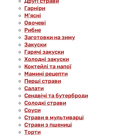
Другі страви
Гарніри
М’ясні
Овочеві
Рибне
Заготовки на зиму
Закуски
Гарячі закуски
Холодні закуски
Коктейлі та напої
Мамині рецепти
Перші страви
Салати
Сендвічі та бутерброди
Солодкі страви
Соуси
Страви в мультиварці
Страви з пшениці
Торти