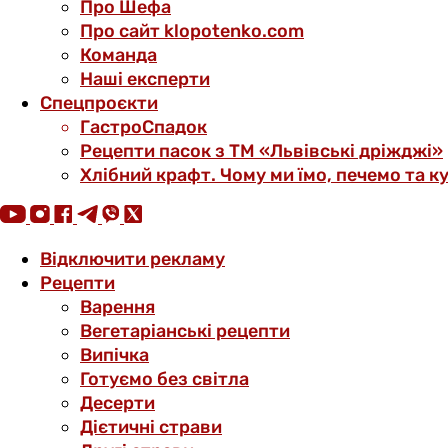
Про Шефа
Про сайт klopotenko.com
Команда
Наші експерти
Спецпроєкти
ГастроСпадок
Рецепти пасок з ТМ «Львівські дріжджі»
Хлібний крафт. Чому ми їмо, печемо та к
Відключити рекламу
Рецепти
Варення
Вегетаріанські рецепти
Випічка
Готуємо без світла
Десерти
Дієтичні страви