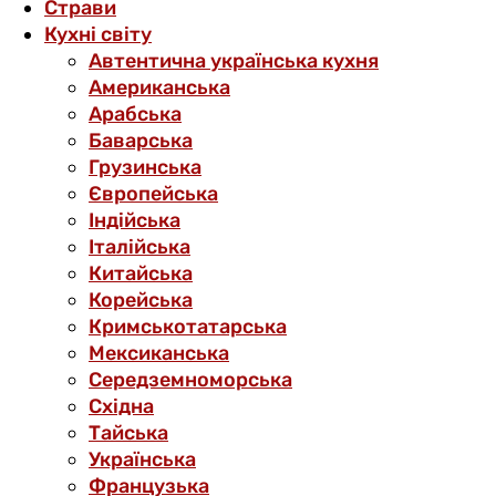
Страви
Кухні світу
Автентична українська кухня
Американська
Арабська
Баварська
Грузинська
Європейська
Індійська
Італійська
Китайська
Корейська
Кримськотатарська
Мексиканська
Середземноморська
Східна
Тайська
Українська
Французька