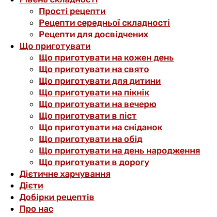
Прості рецепти
Рецепти середньої складності
Рецепти для досвідчених
Що приготувати
Що приготувати на кожен день
Що приготувати на свято
Що приготувати для дитини
Що приготувати на пікнік
Що приготувати на вечерю
Що приготувати в піст
Що приготувати на сніданок
Що приготувати на обід
Що приготувати на день народження
Що приготувати в дорогу
Дієтичне харчування
Дієти
Добірки рецептів
Про нас