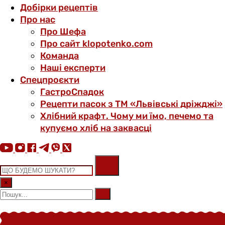
Добірки рецептів
Про нас
Про Шефа
Про сайт klopotenko.com
Команда
Наші експерти
Спецпроєкти
ГастроСпадок
Рецепти пасок з ТМ «Львівські дріжджі»
Хлібний крафт. Чому ми їмо, печемо та
купуємо хліб на заквасці
×