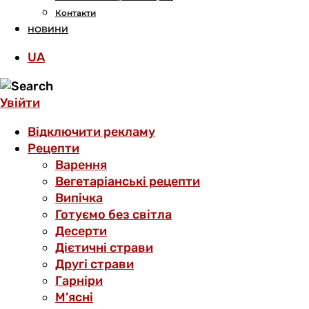
Контакти
НОВИНИ
UA
Увійти
Відключити рекламу
Рецепти
Варення
Вегетаріанські рецепти
Випічка
Готуємо без світла
Десерти
Дієтичні страви
Другі страви
Гарніри
М’ясні