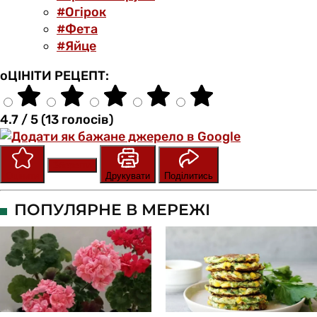
#Огірок
#Фета
#Яйце
оЦІНІТИ РЕЦЕПТ:
4.7 / 5 (13 голосів)
Зберегти
Оцінити
Друкувати
Поділитись