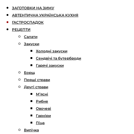
ЗАГОТОВКИ НА ЗИМУ
АВТЕНТИЧНА УКРАЇНСЬКА КУХНЯ
ГАСТРОСПАДОК
РЕЦЕПТИ
Салати
Закуски
Холодні закуски
Сендвічі та бутерброди
Гарячі закуски
Борщ
Перші страви
Другі страви
М’ясні
Рибне
Овочеві
Гарніри
Піца
Випічка