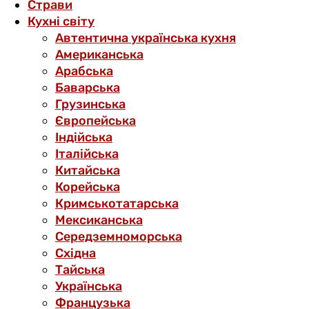
Страви
Кухні світу
Автентична українська кухня
Американська
Арабська
Баварська
Грузинська
Європейська
Індійська
Італійська
Китайська
Корейська
Кримськотатарська
Мексиканська
Середземноморська
Східна
Тайська
Українська
Французька