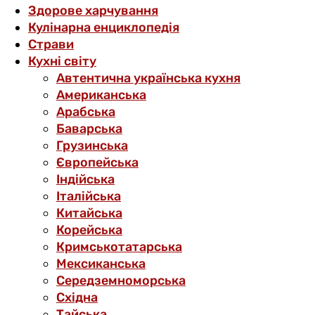
Здорове харчування
Кулінарна енциклопедія
Страви
Кухні світу
Автентична українська кухня
Американська
Арабська
Баварська
Грузинська
Європейська
Індійська
Італійська
Китайська
Корейська
Кримськотатарська
Мексиканська
Середземноморська
Східна
Тайська