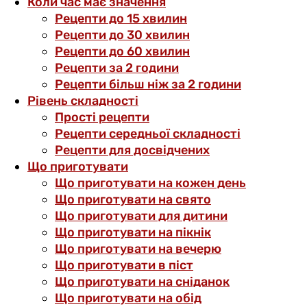
Коли час має значення
Рецепти до 15 хвилин
Рецепти до 30 хвилин
Рецепти до 60 хвилин
Рецепти за 2 години
Рецепти більш ніж за 2 години
Рівень складності
Прості рецепти
Рецепти середньої складності
Рецепти для досвідчених
Що приготувати
Що приготувати на кожен день
Що приготувати на свято
Що приготувати для дитини
Що приготувати на пікнік
Що приготувати на вечерю
Що приготувати в піст
Що приготувати на сніданок
Що приготувати на обід