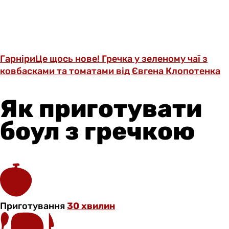
Гарніри
Це щось нове! Гречка у зеленому чаї з
ковбасками та томатами від Євгена Клопотенка
Як приготувати
боул з гречкою
Приготування
30 хвилин