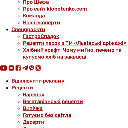
Про Шефа
Про сайт klopotenko.com
Команда
Наші експерти
Спецпроєкти
ГастроСпадок
Рецепти пасок з ТМ «Львівські дріжджі»
Хлібний крафт. Чому ми їмо, печемо та
купуємо хліб на заквасці
Відключити рекламу
Рецепти
Варення
Вегетаріанські рецепти
Випічка
Готуємо без світла
Десерти