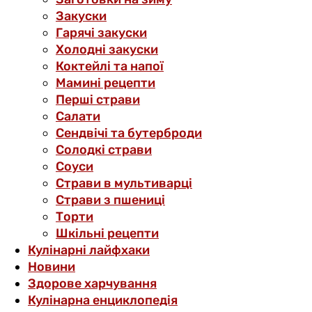
Закуски
Гарячі закуски
Холодні закуски
Коктейлі та напої
Мамині рецепти
Перші страви
Салати
Сендвічі та бутерброди
Солодкі страви
Соуси
Страви в мультиварці
Страви з пшениці
Торти
Шкільні рецепти
Кулінарні лайфхаки
Новини
Здорове харчування
Кулінарна енциклопедія