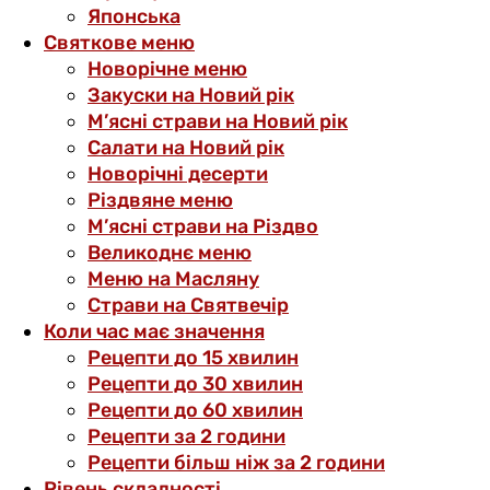
Японська
Святкове меню
Новорічне меню
Закуски на Новий рік
М’ясні страви на Новий рік
Салати на Новий рік
Новорічні десерти
Різдвяне меню
М’ясні страви на Різдво
Великоднє меню
Меню на Масляну
Страви на Святвечір
Коли час має значення
Рецепти до 15 хвилин
Рецепти до 30 хвилин
Рецепти до 60 хвилин
Рецепти за 2 години
Рецепти більш ніж за 2 години
Рівень складності