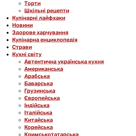
Торти
Шкільні рецепти
Кулінарні лайфхаки
Новини
Здорове харчування
Кулінарна енциклопедія
Страви
Кухні світу
Автентична українська кухня
Американська
Арабська
Баварська
Грузинська
Європейська
Індійська
Італійська
Китайська
Корейська
Кримськотатарська