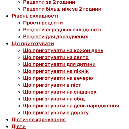
Рецепти за 2 години
Рецепти більш ніж за 2 години
Рівень складності
Прості рецепти
Рецепти середньої складності
Рецепти для досвідчених
Що приготувати
Що приготувати на кожен день
Що приготувати на свято
Що приготувати для дитини
Що приготувати на пікнік
Що приготувати на вечерю
Що приготувати в піст
Що приготувати на сніданок
Що приготувати на обід
Що приготувати на день народження
Що приготувати в дорогу
Дієтичне харчування
Дієти