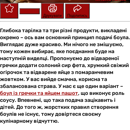
Зберегти
Оцінити
Друкувати
Поділитись
Глибока тарілка та три різні продукти, викладені
окремо – ось вам основний принцип подачі боула.
Виглядає дуже красиво. Ми нічого не змішуємо,
тому кожен вибирає, яке поєднання буде на
наступній виделці. Пропонуємо до відвареної
гречки додати солоний сир фета, хрумкий свіжий
огірочок та відварене яйце з помаранчевим
жовтком. У вас вийде смачна, корисна та
збалансована страва. У нас є ще один варіант –
боул із гречки та яйцем пашот
, що виконує роль
соусу. Впевнені, що така подача зацікавить і
дітей. До того ж, жорстких правил створення
боулів не існує, тому довіртеся своєму
кулінарному відчуттю.