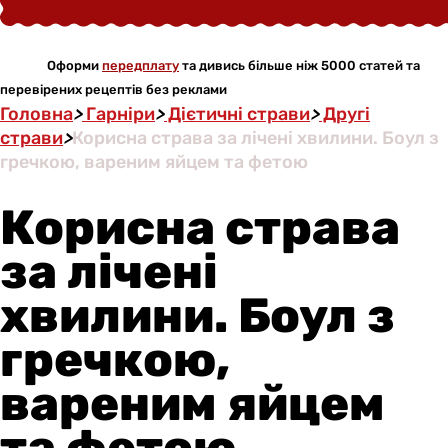
Оформи
передплату
та дивись більше ніж 5000 статей та
перевірених рецептів без реклами
Головна
>
Гарніри
>
Дієтичні страви
>
Другі
страви
>
Корисна страва за лічені хвилини. Боул з
гречкою, вареним яйцем та фетою
Корисна страва
за лічені
хвилини. Боул з
гречкою,
вареним яйцем
та фетою