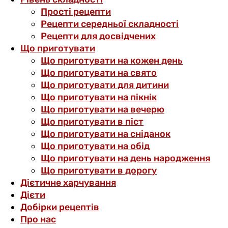
Прості рецепти
Рецепти середньої складності
Рецепти для досвідчених
Що приготувати
Що приготувати на кожен день
Що приготувати на свято
Що приготувати для дитини
Що приготувати на пікнік
Що приготувати на вечерю
Що приготувати в піст
Що приготувати на сніданок
Що приготувати на обід
Що приготувати на день народження
Що приготувати в дорогу
Дієтичне харчування
Дієти
Добірки рецептів
Про нас