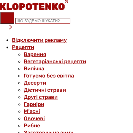
Skip
to
content
Відключити рекламу
Рецепти
Варення
Вегетаріанські рецепти
Випічка
Готуємо без світла
Десерти
Дієтичні страви
Другі страви
Гарніри
М’ясні
Овочеві
Рибне
Заготовки на зиму