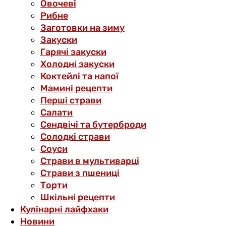
Овочеві
Рибне
Заготовки на зиму
Закуски
Гарячі закуски
Холодні закуски
Коктейлі та напої
Мамині рецепти
Перші страви
Салати
Сендвічі та бутерброди
Солодкі страви
Соуси
Страви в мультиварці
Страви з пшениці
Торти
Шкільні рецепти
Кулінарні лайфхаки
Новини