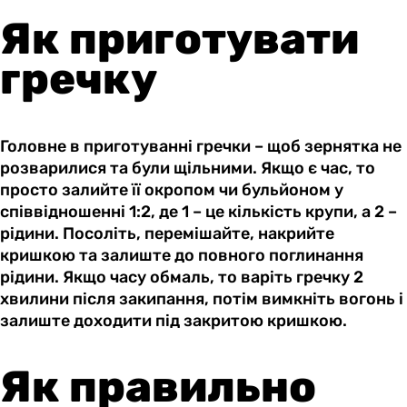
Як приготувати
гречку
Головне в приготуванні гречки – щоб зернятка не
розварилися та були щільними. Якщо є час, то
просто залийте її окропом чи бульйоном у
співвідношенні 1:2, де 1 – це кількість крупи, а 2 –
рідини. Посоліть, перемішайте, накрийте
кришкою та залиште до повного поглинання
рідини. Якщо часу обмаль, то варіть гречку 2
хвилини після закипання, потім вимкніть вогонь і
залиште доходити під закритою кришкою.
Як правильно