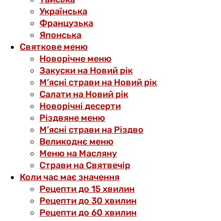
Українська
Французька
Японська
Святкове меню
Новорічне меню
Закуски на Новий рік
М’ясні страви на Новий рік
Салати на Новий рік
Новорічні десерти
Різдвяне меню
М’ясні страви на Різдво
Великоднє меню
Меню на Масляну
Страви на Святвечір
Коли час має значення
Рецепти до 15 хвилин
Рецепти до 30 хвилин
Рецепти до 60 хвилин