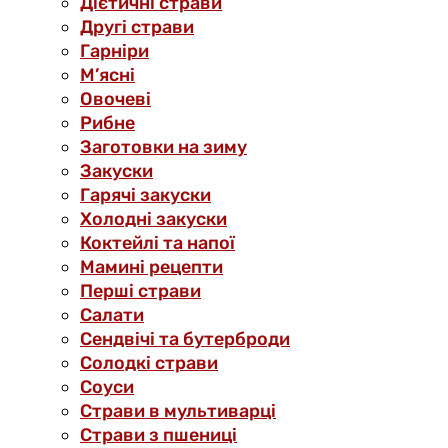
Дієтичні страви
Другі страви
Гарніри
М’ясні
Овочеві
Рибне
Заготовки на зиму
Закуски
Гарячі закуски
Холодні закуски
Коктейлі та напої
Мамині рецепти
Перші страви
Салати
Сендвічі та бутерброди
Солодкі страви
Соуси
Страви в мультиварці
Страви з пшениці