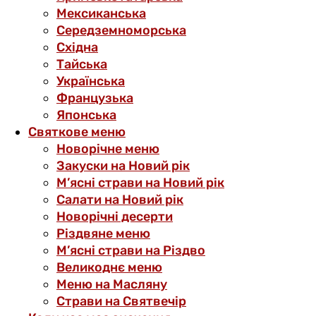
Мексиканська
Середземноморська
Східна
Тайська
Українська
Французька
Японська
Святкове меню
Новорічне меню
Закуски на Новий рік
М’ясні страви на Новий рік
Салати на Новий рік
Новорічні десерти
Різдвяне меню
М’ясні страви на Різдво
Великоднє меню
Меню на Масляну
Страви на Святвечір