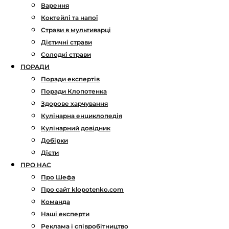
Варення
Коктейлі та напої
Страви в мультиварці
Дієтичні страви
Солодкі страви
ПОРАДИ
Поради експертів
Поради Клопотенка
Здорове харчування
Кулінарна енциклопедія
Кулінарний довідник
Добірки
Дієти
ПРО НАС
Про Шефа
Про сайт klopotenko.com
Команда
Наші експерти
Реклама і співробітництво