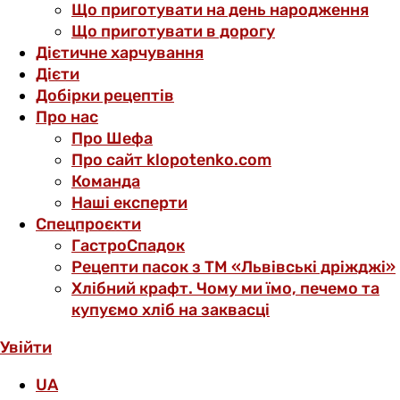
Що приготувати на день народження
Що приготувати в дорогу
Дієтичне харчування
Дієти
Добірки рецептів
Про нас
Про Шефа
Про сайт klopotenko.com
Команда
Наші експерти
Спецпроєкти
ГастроСпадок
Рецепти пасок з ТМ «Львівські дріжджі»
Хлібний крафт. Чому ми їмо, печемо та
купуємо хліб на заквасці
Увійти
UA