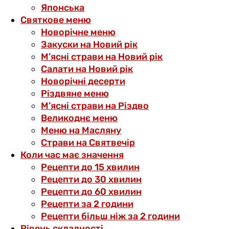
Японська
Святкове меню
Новорічне меню
Закуски на Новий рік
М’ясні страви на Новий рік
Салати на Новий рік
Новорічні десерти
Різдвяне меню
М’ясні страви на Різдво
Великоднє меню
Меню на Масляну
Страви на Святвечір
Коли час має значення
Рецепти до 15 хвилин
Рецепти до 30 хвилин
Рецепти до 60 хвилин
Рецепти за 2 години
Рецепти більш ніж за 2 години
Рівень складності