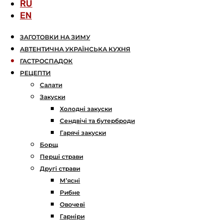
RU
EN
ЗАГОТОВКИ НА ЗИМУ
АВТЕНТИЧНА УКРАЇНСЬКА КУХНЯ
ГАСТРОСПАДОК
РЕЦЕПТИ
Салати
Закуски
Холодні закуски
Сендвічі та бутерброди
Гарячі закуски
Борщ
Перші страви
Другі страви
М’ясні
Рибне
Овочеві
Гарніри