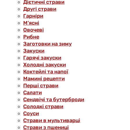
Дієтичні страви
Другі страви
Гарніри
М’ясні
Овочеві
Рибне
Заготовки на зиму
Закуски
Гарячі закуски
Холодні закуски
Коктейлі та напої
Мамині рецепти
Перші страви
Салати
Сендвічі та бутерброди
Солодкі страви
Соуси
Страви в мультиварці
Страви з пшениці