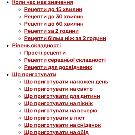
Коли час має значення
Рецепти до 15 хвилин
Рецепти до 30 хвилин
Рецепти до 60 хвилин
Рецепти за 2 години
Рецепти більш ніж за 2 години
Рівень складності
Прості рецепти
Рецепти середньої складності
Рецепти для досвідчених
Що приготувати
Що приготувати на кожен день
Що приготувати на свято
Що приготувати для дитини
Що приготувати на пікнік
Що приготувати на вечерю
Що приготувати в піст
Що приготувати на сніданок
Що приготувати на обід