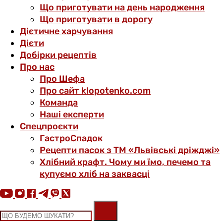
Що приготувати на день народження
Що приготувати в дорогу
Дієтичне харчування
Дієти
Добірки рецептів
Про нас
Про Шефа
Про сайт klopotenko.com
Команда
Наші експерти
Спецпроєкти
ГастроСпадок
Рецепти пасок з ТМ «Львівські дріжджі»
Хлібний крафт. Чому ми їмо, печемо та
купуємо хліб на заквасці