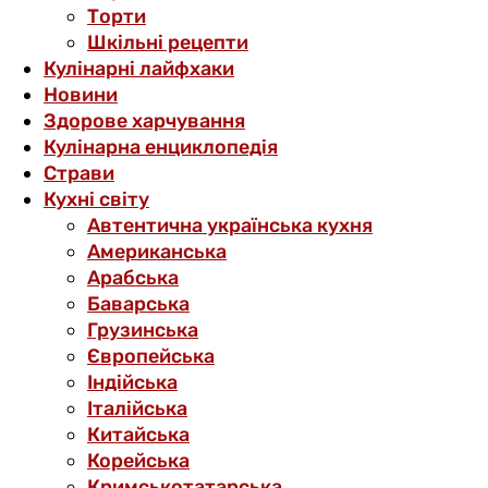
Торти
Шкільні рецепти
Кулінарні лайфхаки
Новини
Здорове харчування
Кулінарна енциклопедія
Страви
Кухні світу
Автентична українська кухня
Американська
Арабська
Баварська
Грузинська
Європейська
Індійська
Італійська
Китайська
Корейська
Кримськотатарська