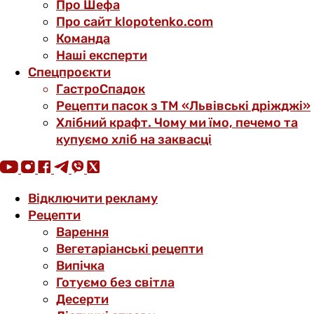
Про Шефа
Про сайт klopotenko.com
Команда
Наші експерти
Спецпроєкти
ГастроСпадок
Рецепти пасок з ТМ «Львівські дріжджі»
Хлібний крафт. Чому ми їмо, печемо та
купуємо хліб на заквасці
Відключити рекламу
Рецепти
Варення
Вегетаріанські рецепти
Випічка
Готуємо без світла
Десерти