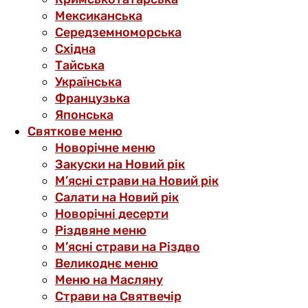
Мексиканська
Середземноморська
Східна
Тайська
Українська
Французька
Японська
Святкове меню
Новорічне меню
Закуски на Новий рік
М’ясні страви на Новий рік
Салати на Новий рік
Новорічні десерти
Різдвяне меню
М’ясні страви на Різдво
Великоднє меню
Меню на Масляну
Страви на Святвечір