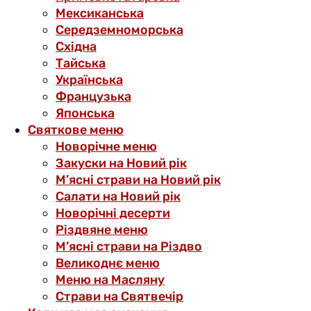
Мексиканська
Середземноморська
Східна
Тайська
Українська
Французька
Японська
Святкове меню
Новорічне меню
Закуски на Новий рік
М’ясні страви на Новий рік
Салати на Новий рік
Новорічні десерти
Різдвяне меню
М’ясні страви на Різдво
Великоднє меню
Меню на Масляну
Страви на Святвечір