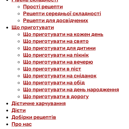
Прості рецепти
Рецепти середньої складності
Рецепти для досвідчених
Що приготувати
Що приготувати на кожен день
Що приготувати на свято
Що приготувати для дитини
Що приготувати на пікнік
Що приготувати на вечерю
Що приготувати в піст
Що приготувати на сніданок
Що приготувати на обід
Що приготувати на день народження
Що приготувати в дорогу
Дієтичне харчування
Дієти
Добірки рецептів
Про нас