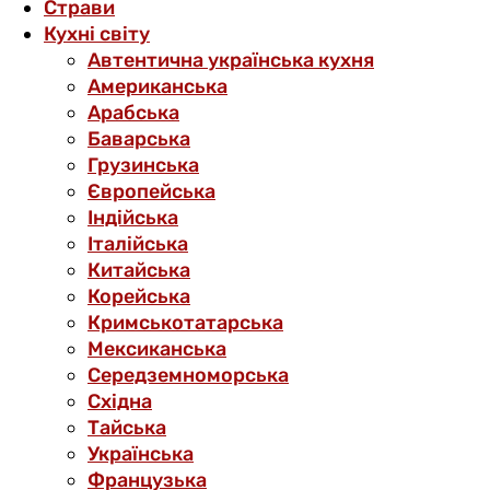
Страви
Кухні світу
Автентична українська кухня
Американська
Арабська
Баварська
Грузинська
Європейська
Індійська
Італійська
Китайська
Корейська
Кримськотатарська
Мексиканська
Середземноморська
Східна
Тайська
Українська
Французька