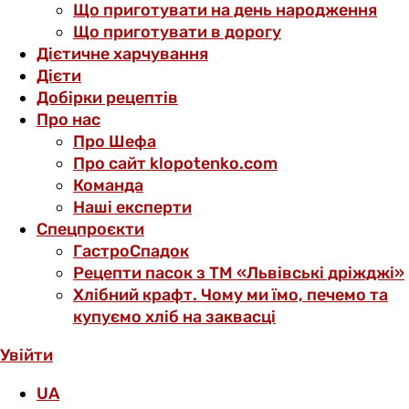
Що приготувати на день народження
Що приготувати в дорогу
Дієтичне харчування
Дієти
Добірки рецептів
Про нас
Про Шефа
Про сайт klopotenko.com
Команда
Наші експерти
Спецпроєкти
ГастроСпадок
Рецепти пасок з ТМ «Львівські дріжджі»
Хлібний крафт. Чому ми їмо, печемо та
купуємо хліб на заквасці
Увійти
UA