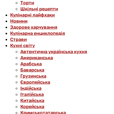
Торти
Шкільні рецепти
Кулінарні лайфхаки
Новини
Здорове харчування
Кулінарна енциклопедія
Страви
Кухні світу
Автентична українська кухня
Американська
Арабська
Баварська
Грузинська
Європейська
Індійська
Італійська
Китайська
Корейська
Кримськотатарська