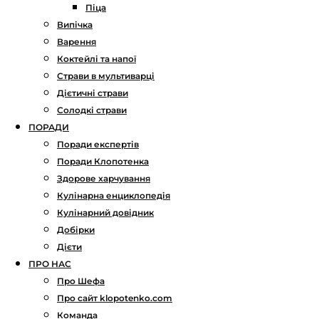
Піца
Випічка
Варення
Коктейлі та напої
Страви в мультиварці
Дієтичні страви
Солодкі страви
ПОРАДИ
Поради експертів
Поради Клопотенка
Здорове харчування
Кулінарна енциклопедія
Кулінарний довідник
Добірки
Дієти
ПРО НАС
Про Шефа
Про сайт klopotenko.com
Команда