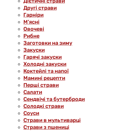
Дієтичні страви
Другі страви
Гарніри
М’ясні
Овочеві
Рибне
Заготовки на зиму
Закуски
Гарячі закуски
Холодні закуски
Коктейлі та напої
Мамині рецепти
Перші страви
Салати
Сендвічі та бутерброди
Солодкі страви
Соуси
Страви в мультиварці
Страви з пшениці