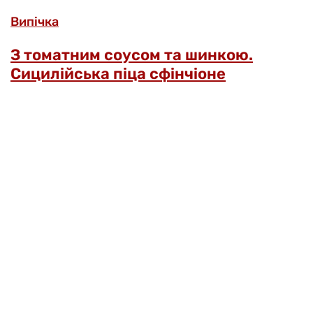
Випічка
З томатним соусом та шинкою.
Сицилійська піца сфінчіоне