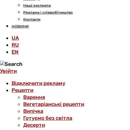
Наші експерти
Реклама і співробітництво
Контакти
НОВИНИ
UA
RU
EN
Увійти
Відключити рекламу
Рецепти
Варення
Вегетаріанські рецепти
Випічка
Готуємо без світла
Десерти