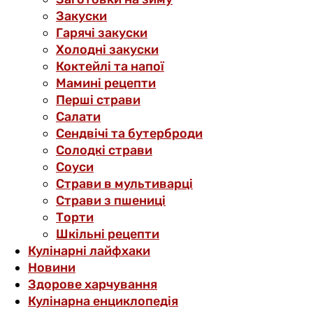
Закуски
Гарячі закуски
Холодні закуски
Коктейлі та напої
Мамині рецепти
Перші страви
Салати
Сендвічі та бутерброди
Солодкі страви
Соуси
Страви в мультиварці
Страви з пшениці
Торти
Шкільні рецепти
Кулінарні лайфхаки
Новини
Здорове харчування
Кулінарна енциклопедія