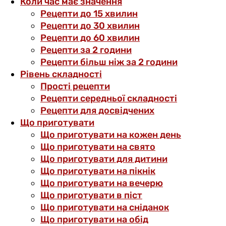
Коли час має значення
Рецепти до 15 хвилин
Рецепти до 30 хвилин
Рецепти до 60 хвилин
Рецепти за 2 години
Рецепти більш ніж за 2 години
Рівень складності
Прості рецепти
Рецепти середньої складності
Рецепти для досвідчених
Що приготувати
Що приготувати на кожен день
Що приготувати на свято
Що приготувати для дитини
Що приготувати на пікнік
Що приготувати на вечерю
Що приготувати в піст
Що приготувати на сніданок
Що приготувати на обід