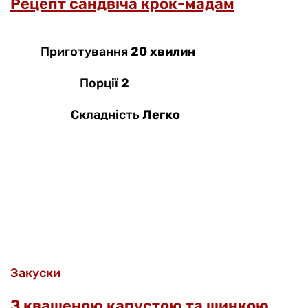
Рецепт сандвіча крок-мадам
Приготування
20 хвилин
Порції
2
Складність
Легко
Закуски
З квашеною капустою та шинкою.