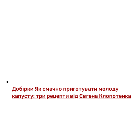
Добірки
Як смачно приготувати молоду
капусту: три рецепти від Євгена Клопотенка