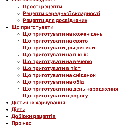
Прості рецепти
Рецепти середньої складності
Рецепти для досвідчених
Що приготувати
Що приготувати на кожен день
Що приготувати на свято
Що приготувати для дитини
Що приготувати на пікнік
Що приготувати на вечерю
Що приготувати в піст
Що приготувати на сніданок
Що приготувати на обід
Що приготувати на день народження
Що приготувати в дорогу
Дієтичне харчування
Дієти
Добірки рецептів
Про нас