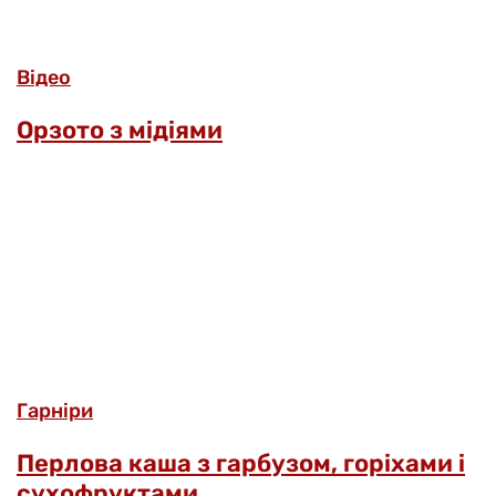
Відео
Орзото з мідіями
Гарніри
Перлова каша з гарбузом, горіхами і
сухофруктами