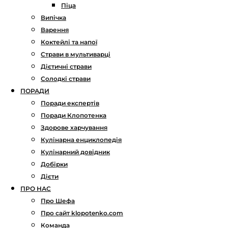
Піца
Випічка
Варення
Коктейлі та напої
Страви в мультиварці
Дієтичні страви
Солодкі страви
ПОРАДИ
Поради експертів
Поради Клопотенка
Здорове харчування
Кулінарна енциклопедія
Кулінарний довідник
Добірки
Дієти
ПРО НАС
Про Шефа
Про сайт klopotenko.com
Команда