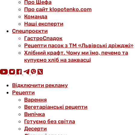
Про Шефа
Про сайт klopotenko.com
Команда
Наші експерти
Спецпроєкти
ГастроСпадок
Рецепти пасок з ТМ «Львівські дріжджі»
Хлібний крафт. Чому ми їмо, печемо та
купуємо хліб на заквасці
Відключити рекламу
Рецепти
Варення
Вегетаріанські рецепти
Випічка
Готуємо без світла
Десерти