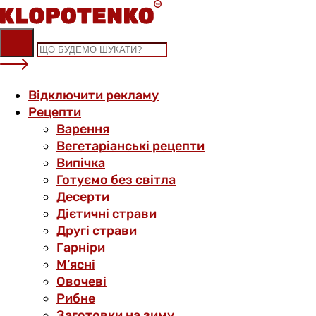
Skip
to
content
Відключити рекламу
Рецепти
Варення
Вегетаріанські рецепти
Випічка
Готуємо без світла
Десерти
Дієтичні страви
Другі страви
Гарніри
М’ясні
Овочеві
Рибне
Заготовки на зиму