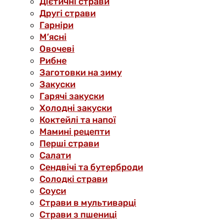
Дієтичні страви
Другі страви
Гарніри
М’ясні
Овочеві
Рибне
Заготовки на зиму
Закуски
Гарячі закуски
Холодні закуски
Коктейлі та напої
Мамині рецепти
Перші страви
Салати
Сендвічі та бутерброди
Солодкі страви
Соуси
Страви в мультиварці
Страви з пшениці