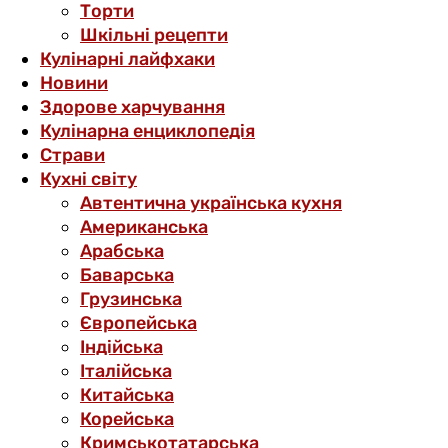
Торти
Шкільні рецепти
Кулінарні лайфхаки
Новини
Здорове харчування
Кулінарна енциклопедія
Страви
Кухні світу
Автентична українська кухня
Американська
Арабська
Баварська
Грузинська
Європейська
Індійська
Італійська
Китайська
Корейська
Кримськотатарська