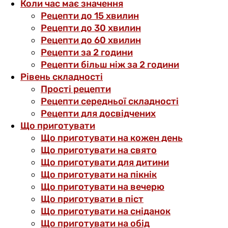
Коли час має значення
Рецепти до 15 хвилин
Рецепти до 30 хвилин
Рецепти до 60 хвилин
Рецепти за 2 години
Рецепти більш ніж за 2 години
Рівень складності
Прості рецепти
Рецепти середньої складності
Рецепти для досвідчених
Що приготувати
Що приготувати на кожен день
Що приготувати на свято
Що приготувати для дитини
Що приготувати на пікнік
Що приготувати на вечерю
Що приготувати в піст
Що приготувати на сніданок
Що приготувати на обід