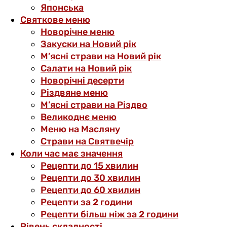
Японська
Святкове меню
Новорічне меню
Закуски на Новий рік
М’ясні страви на Новий рік
Салати на Новий рік
Новорічні десерти
Різдвяне меню
М’ясні страви на Різдво
Великоднє меню
Меню на Масляну
Страви на Святвечір
Коли час має значення
Рецепти до 15 хвилин
Рецепти до 30 хвилин
Рецепти до 60 хвилин
Рецепти за 2 години
Рецепти більш ніж за 2 години
Рівень складності