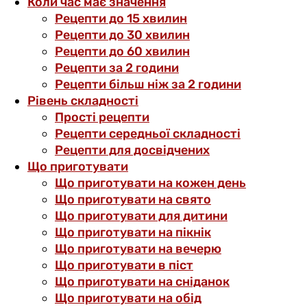
Коли час має значення
Рецепти до 15 хвилин
Рецепти до 30 хвилин
Рецепти до 60 хвилин
Рецепти за 2 години
Рецепти більш ніж за 2 години
Рівень складності
Прості рецепти
Рецепти середньої складності
Рецепти для досвідчених
Що приготувати
Що приготувати на кожен день
Що приготувати на свято
Що приготувати для дитини
Що приготувати на пікнік
Що приготувати на вечерю
Що приготувати в піст
Що приготувати на сніданок
Що приготувати на обід