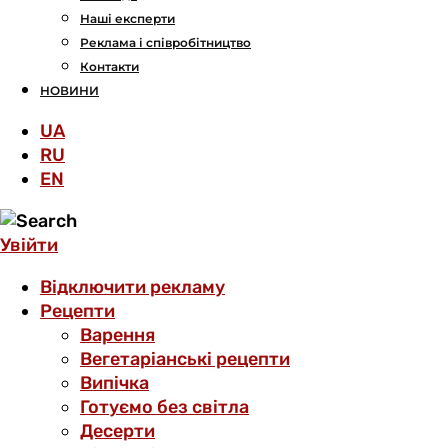
Наші експерти
Реклама і співробітництво
Контакти
НОВИНИ
UA
RU
EN
Увійти
Відключити рекламу
Рецепти
Варення
Вегетаріанські рецепти
Випічка
Готуємо без світла
Десерти