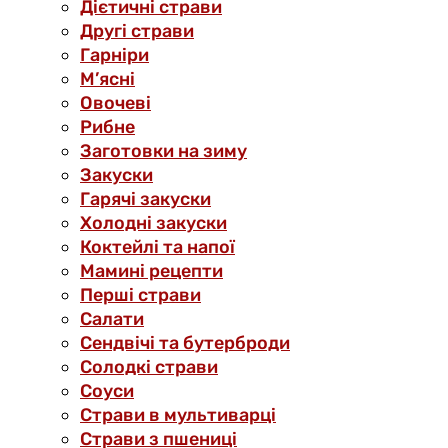
Дієтичні страви
Другі страви
Гарніри
М’ясні
Овочеві
Рибне
Заготовки на зиму
Закуски
Гарячі закуски
Холодні закуски
Коктейлі та напої
Мамині рецепти
Перші страви
Салати
Сендвічі та бутерброди
Солодкі страви
Соуси
Страви в мультиварці
Страви з пшениці