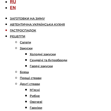
RU
EN
ЗАГОТОВКИ НА ЗИМУ
АВТЕНТИЧНА УКРАЇНСЬКА КУХНЯ
ГАСТРОСПАДОК
РЕЦЕПТИ
Салати
Закуски
Холодні закуски
Сендвічі та бутерброди
Гарячі закуски
Борщ
Перші страви
Другі страви
М’ясні
Рибне
Овочеві
Гарніри