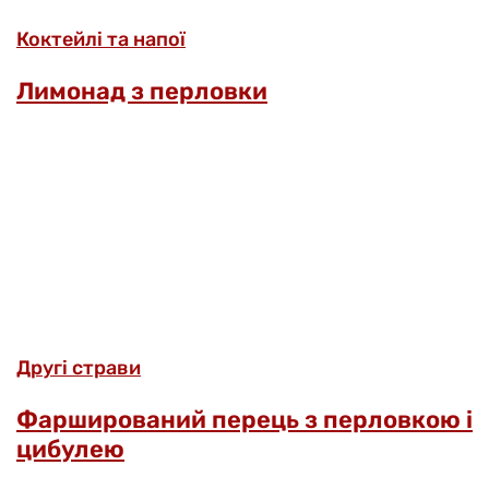
Коктейлі та напої
Лимонад з перловки
Другі страви
Фарширований перець з перловкою і
цибулею