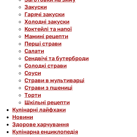
Закуски
Гарячі закуски
Холодні закуски
Коктейлі та напої
Мамині рецепти
Перші страви
Салати
Сендвічі та бутерброди
Солодкі страви
Соуси
Страви в мультиварці
Страви з пшениці
Торти
Шкільні рецепти
Кулінарні лайфхаки
Новини
Здорове харчування
Кулінарна енциклопедія