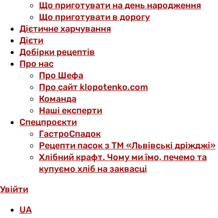
Що приготувати на день народження
Що приготувати в дорогу
Дієтичне харчування
Дієти
Добірки рецептів
Про нас
Про Шефа
Про сайт klopotenko.com
Команда
Наші експерти
Спецпроєкти
ГастроСпадок
Рецепти пасок з ТМ «Львівські дріжджі»
Хлібний крафт. Чому ми їмо, печемо та
купуємо хліб на заквасці
Увійти
UA