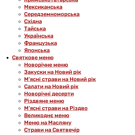
Мексиканська
Середземноморська
Східна
Тайська
Українська
Французька
Японська
Святкове меню
Новорічне меню
Закуски на Новий рік
М’ясні страви на Новий рік
Салати на Новий рік
Новорічні десерти
Різдвяне меню
М’ясні страви на Різдво
Великоднє меню
Меню на Масляну
Страви на Святвечір