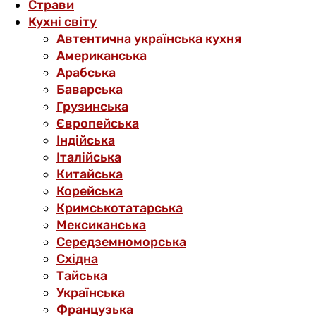
Страви
Кухні світу
Автентична українська кухня
Американська
Арабська
Баварська
Грузинська
Європейська
Індійська
Італійська
Китайська
Корейська
Кримськотатарська
Мексиканська
Середземноморська
Східна
Тайська
Українська
Французька