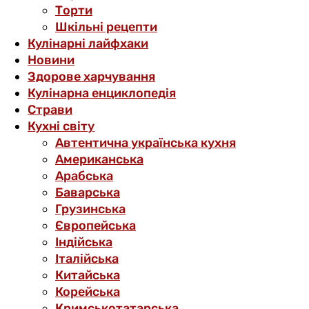
Торти
Шкільні рецепти
Кулінарні лайфхаки
Новини
Здорове харчування
Кулінарна енциклопедія
Страви
Кухні світу
Автентична українська кухня
Американська
Арабська
Баварська
Грузинська
Європейська
Індійська
Італійська
Китайська
Корейська
Кримськотатарська