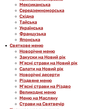
Мексиканська
Середземноморська
Східна
Тайська
Українська
Французька
Японська
Святкове меню
Новорічне меню
Закуски на Новий рік
М’ясні страви на Новий рік
Салати на Новий рік
Новорічні десерти
Різдвяне меню
М’ясні страви на Різдво
Великоднє меню
Меню на Масляну
Страви на Святвечір