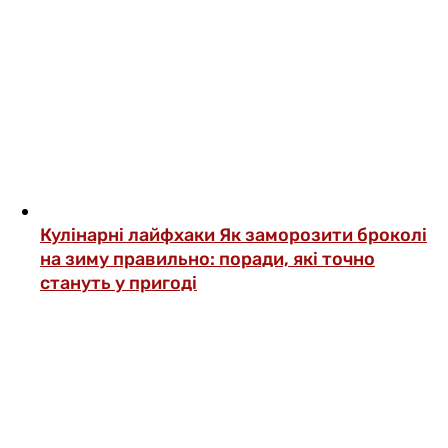
Кулінарні лайфхаки
Як заморозити броколі
на зиму правильно: поради, які точно
стануть у пригоді