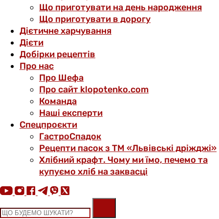
Що приготувати на день народження
Що приготувати в дорогу
Дієтичне харчування
Дієти
Добірки рецептів
Про нас
Про Шефа
Про сайт klopotenko.com
Команда
Наші експерти
Спецпроєкти
ГастроСпадок
Рецепти пасок з ТМ «Львівські дріжджі»
Хлібний крафт. Чому ми їмо, печемо та
купуємо хліб на заквасці