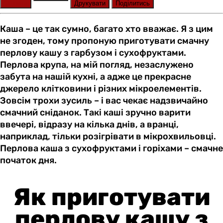
Оцінити
Друкувати
Поділитись
Каша – це так сумно, багато хто вважає. Я з цим
не згоден, тому пропоную приготувати смачну
перлову кашу з гарбузом і сухофруктами.
Перлова крупа, на мій погляд, незаслужено
забута на нашій кухні, а адже це прекрасне
джерело клітковини і різних мікроелементів.
Зовсім трохи зусиль – і вас чекає надзвичайно
смачний сніданок. Такі каші зручно варити
ввечері, відразу на кілька днів, а вранці,
наприклад, тільки розігрівати в мікрохвильовці.
Перлова каша з сухофруктами і горіхами – смачне
початок дня.
Як приготувати
перлову кашу з