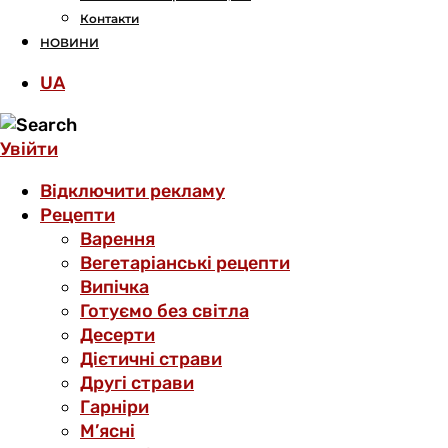
Контакти
НОВИНИ
UA
Увійти
Відключити рекламу
Рецепти
Варення
Вегетаріанські рецепти
Випічка
Готуємо без світла
Десерти
Дієтичні страви
Другі страви
Гарніри
М’ясні