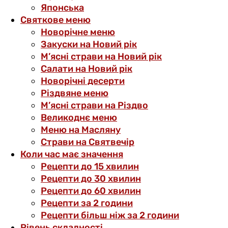
Японська
Святкове меню
Новорічне меню
Закуски на Новий рік
М’ясні страви на Новий рік
Салати на Новий рік
Новорічні десерти
Різдвяне меню
М’ясні страви на Різдво
Великоднє меню
Меню на Масляну
Страви на Святвечір
Коли час має значення
Рецепти до 15 хвилин
Рецепти до 30 хвилин
Рецепти до 60 хвилин
Рецепти за 2 години
Рецепти більш ніж за 2 години
Рівень складності