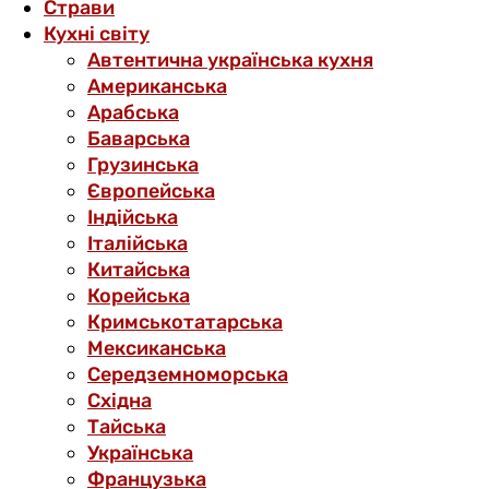
Страви
Кухні світу
Автентична українська кухня
Американська
Арабська
Баварська
Грузинська
Європейська
Індійська
Італійська
Китайська
Корейська
Кримськотатарська
Мексиканська
Середземноморська
Східна
Тайська
Українська
Французька