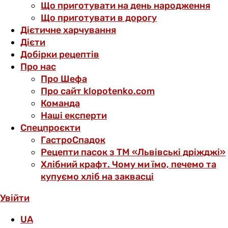
Що приготувати на день народження
Що приготувати в дорогу
Дієтичне харчування
Дієти
Добірки рецептів
Про нас
Про Шефа
Про сайт klopotenko.com
Команда
Наші експерти
Спецпроєкти
ГастроСпадок
Рецепти пасок з ТМ «Львівські дріжджі»
Хлібний крафт. Чому ми їмо, печемо та
купуємо хліб на заквасці
Увійти
UA