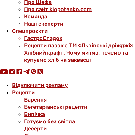
Про Шефа
Про сайт klopotenko.com
Команда
Наші експерти
Спецпроєкти
ГастроСпадок
Рецепти пасок з ТМ «Львівські дріжджі»
Хлібний крафт. Чому ми їмо, печемо та
купуємо хліб на заквасці
Відключити рекламу
Рецепти
Варення
Вегетаріанські рецепти
Випічка
Готуємо без світла
Десерти