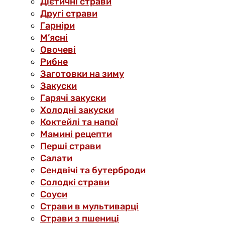
Дієтичні страви
Другі страви
Гарніри
М’ясні
Овочеві
Рибне
Заготовки на зиму
Закуски
Гарячі закуски
Холодні закуски
Коктейлі та напої
Мамині рецепти
Перші страви
Салати
Сендвічі та бутерброди
Солодкі страви
Соуси
Страви в мультиварці
Страви з пшениці