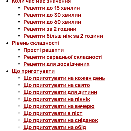
Коли час має значення
Рецепти до 15 хвилин
Рецепти до 30 хвилин
Рецепти до 60 хвилин
Рецепти за 2 години
Рецепти більш ніж за 2 години
Рівень складності
Прості рецепти
Рецепти середньої складності
Рецепти для досвідчених
Що приготувати
Що приготувати на кожен день
Що приготувати на свято
Що приготувати для дитини
Що приготувати на пікнік
Що приготувати на вечерю
Що приготувати в піст
Що приготувати на сніданок
Що приготувати на обід