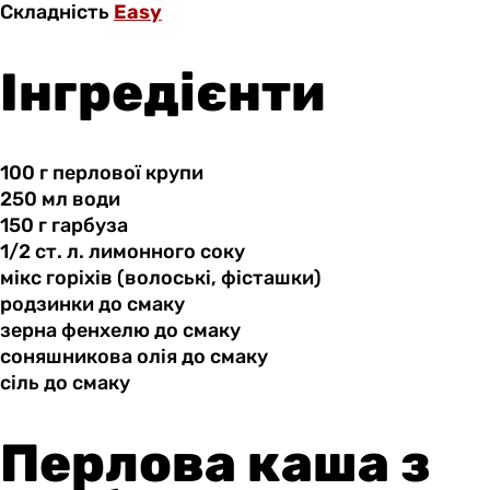
Складність
Easy
Інгредієнти
100 г
перлової
крупи
250 мл
води
150 г
гарбуза
1/2 ст.
л.
лимонного соку
мікс горіхів
(волоські,
фісташки)
родзинки до
смаку
зерна фенхелю
до
смаку
соняшникова олія
до
смаку
сіль до
смаку
Перлова каша з