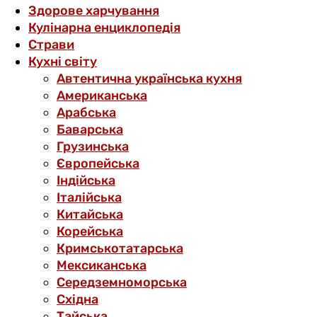
Здорове харчування
Кулінарна енциклопедія
Страви
Кухні світу
Автентична українська кухня
Американська
Арабська
Баварська
Грузинська
Європейська
Індійська
Італійська
Китайська
Корейська
Кримськотатарська
Мексиканська
Середземноморська
Східна
Тайська