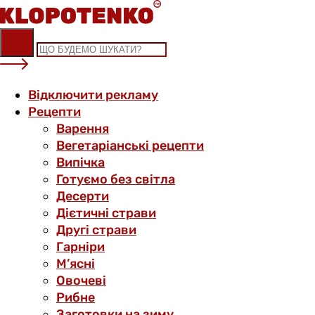
Skip
to
content
Відключити рекламу
Рецепти
Варення
Вегетаріанські рецепти
Випічка
Готуємо без світла
Десерти
Дієтичні страви
Другі страви
Гарніри
М’ясні
Овочеві
Рибне
Заготовки на зиму