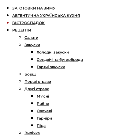
ЗАГОТОВКИ НА ЗИМУ
АВТЕНТИЧНА УКРАЇНСЬКА КУХНЯ
ГАСТРОСПАДОК
РЕЦЕПТИ
Салати
Закуски
Холодні закуски
Сендвічі та бутерброди
Гарячі закуски
Борщ
Перші страви
Другі страви
М’ясні
Рибне
Овочеві
Гарніри
Піца
Випічка