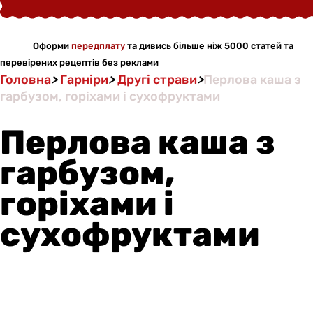
Оформи
передплату
та дивись більше ніж 5000 статей та
перевірених рецептів без реклами
Головна
>
Гарніри
>
Другі страви
>
Перлова каша з
гарбузом, горіхами і сухофруктами
Перлова каша з
гарбузом,
горіхами і
сухофруктами