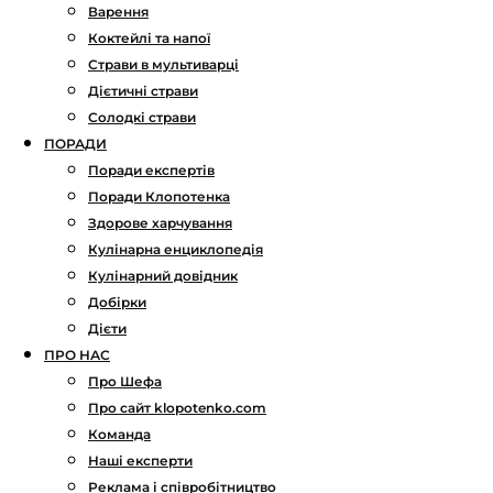
Варення
Коктейлі та напої
Страви в мультиварці
Дієтичні страви
Солодкі страви
ПОРАДИ
Поради експертів
Поради Клопотенка
Здорове харчування
Кулінарна енциклопедія
Кулінарний довідник
Добірки
Дієти
ПРО НАС
Про Шефа
Про сайт klopotenko.com
Команда
Наші експерти
Реклама і співробітництво