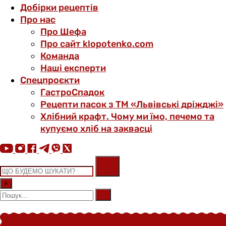
Добірки рецептів
Про нас
Про Шефа
Про сайт klopotenko.com
Команда
Наші експерти
Спецпроєкти
ГастроСпадок
Рецепти пасок з ТМ «Львівські дріжджі»
Хлібний крафт. Чому ми їмо, печемо та
купуємо хліб на заквасці
×