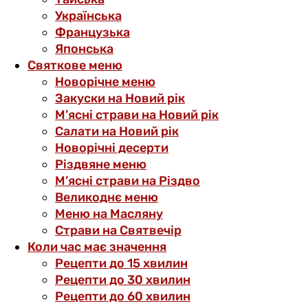
Українська
Французька
Японська
Святкове меню
Новорічне меню
Закуски на Новий рік
М’ясні страви на Новий рік
Салати на Новий рік
Новорічні десерти
Різдвяне меню
М’ясні страви на Різдво
Великоднє меню
Меню на Масляну
Страви на Святвечір
Коли час має значення
Рецепти до 15 хвилин
Рецепти до 30 хвилин
Рецепти до 60 хвилин