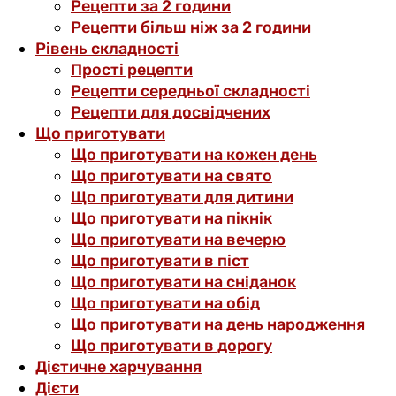
Рецепти за 2 години
Рецепти більш ніж за 2 години
Рівень складності
Прості рецепти
Рецепти середньої складності
Рецепти для досвідчених
Що приготувати
Що приготувати на кожен день
Що приготувати на свято
Що приготувати для дитини
Що приготувати на пікнік
Що приготувати на вечерю
Що приготувати в піст
Що приготувати на сніданок
Що приготувати на обід
Що приготувати на день народження
Що приготувати в дорогу
Дієтичне харчування
Дієти