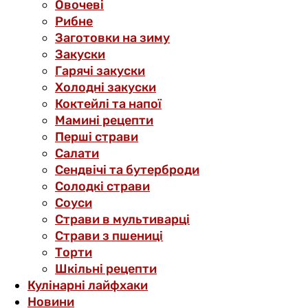
Овочеві
Рибне
Заготовки на зиму
Закуски
Гарячі закуски
Холодні закуски
Коктейлі та напої
Мамині рецепти
Перші страви
Салати
Сендвічі та бутерброди
Солодкі страви
Соуси
Страви в мультиварці
Страви з пшениці
Торти
Шкільні рецепти
Кулінарні лайфхаки
Новини