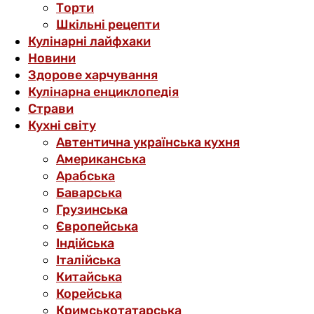
Торти
Шкільні рецепти
Кулінарні лайфхаки
Новини
Здорове харчування
Кулінарна енциклопедія
Страви
Кухні світу
Автентична українська кухня
Американська
Арабська
Баварська
Грузинська
Європейська
Індійська
Італійська
Китайська
Корейська
Кримськотатарська