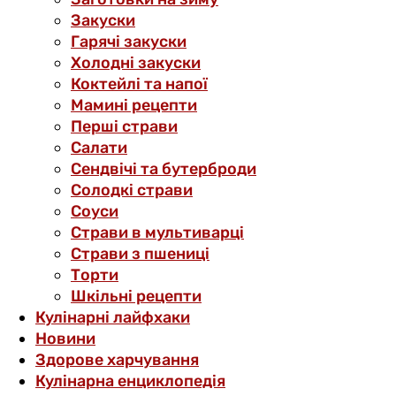
Закуски
Гарячі закуски
Холодні закуски
Коктейлі та напої
Мамині рецепти
Перші страви
Салати
Сендвічі та бутерброди
Солодкі страви
Соуси
Страви в мультиварці
Страви з пшениці
Торти
Шкільні рецепти
Кулінарні лайфхаки
Новини
Здорове харчування
Кулінарна енциклопедія