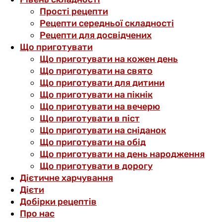
Прості рецепти
Рецепти середньої складності
Рецепти для досвідчених
Що приготувати
Що приготувати на кожен день
Що приготувати на свято
Що приготувати для дитини
Що приготувати на пікнік
Що приготувати на вечерю
Що приготувати в піст
Що приготувати на сніданок
Що приготувати на обід
Що приготувати на день народження
Що приготувати в дорогу
Дієтичне харчування
Дієти
Добірки рецептів
Про нас