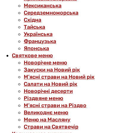
Мексиканська
Середземноморська
Східна
Тайська
Українська
Французька
Японська
Святкове меню
Новорічне меню
Закуски на Новий рік
М’ясні страви на Новий рік
Салати на Новий рік
Новорічні десерти
Різдвяне меню
М’ясні страви на Різдво
Великоднє меню
Меню на Масляну
Страви на Святвечір