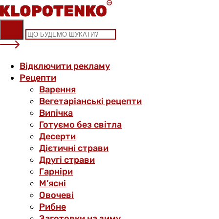
Skip
to
content
Відключити рекламу
Рецепти
Варення
Вегетаріанські рецепти
Випічка
Готуємо без світла
Десерти
Дієтичні страви
Другі страви
Гарніри
М’ясні
Овочеві
Рибне
Заготовки на зиму