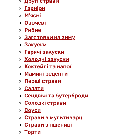
Другі страви
Гарніри
М’ясні
Овочеві
Рибне
Заготовки на зиму
Закуски
Гарячі закуски
Холодні закуски
Коктейлі та напої
Мамині рецепти
Перші страви
Салати
Сендвічі та бутерброди
Солодкі страви
Соуси
Страви в мультиварці
Страви з пшениці
Торти