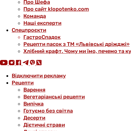
Про Шефа
Про сайт klopotenko.com
Команда
Наші експерти
Спецпроєкти
ГастроСпадок
Рецепти пасок з ТМ «Львівські дріжджі»
Хлібний крафт. Чому ми їмо, печемо та к
Відключити рекламу
Рецепти
Варення
Вегетаріанські рецепти
Випічка
Готуємо без світла
Десерти
Дієтичні страви