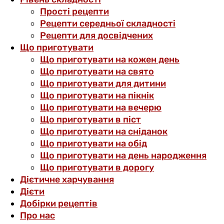
Прості рецепти
Рецепти середньої складності
Рецепти для досвідчених
Що приготувати
Що приготувати на кожен день
Що приготувати на свято
Що приготувати для дитини
Що приготувати на пікнік
Що приготувати на вечерю
Що приготувати в піст
Що приготувати на сніданок
Що приготувати на обід
Що приготувати на день народження
Що приготувати в дорогу
Дієтичне харчування
Дієти
Добірки рецептів
Про нас