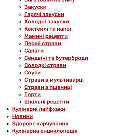
Закуски
Гарячі закуски
Холодні закуски
Коктейлі та напої
Мамині рецепти
Перші страви
Салати
Сендвічі та бутерброди
Солодкі страви
Соуси
Страви в мультиварці
Страви з пшениці
Торти
Шкільні рецепти
Кулінарні лайфхаки
Новини
Здорове харчування
Кулінарна енциклопедія