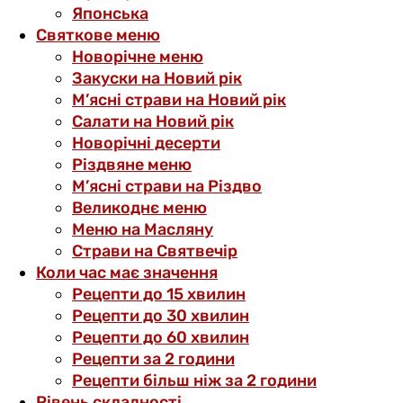
Японська
Святкове меню
Новорічне меню
Закуски на Новий рік
М’ясні страви на Новий рік
Салати на Новий рік
Новорічні десерти
Різдвяне меню
М’ясні страви на Різдво
Великоднє меню
Меню на Масляну
Страви на Святвечір
Коли час має значення
Рецепти до 15 хвилин
Рецепти до 30 хвилин
Рецепти до 60 хвилин
Рецепти за 2 години
Рецепти більш ніж за 2 години
Рівень складності