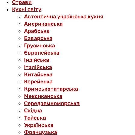
Страви
Кухні світу
Автентична українська кухня
Американська
Арабська
Баварська
Грузинська
Європейська
Індійська
Італійська
Китайська
Корейська
Кримськотатарська
Мексиканська
Середземноморська
Східна
Тайська
Українська
Французька