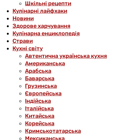
Шкільні рецепти
Кулінарні лайфхаки
Новини
Здорове харчування
Кулінарна енциклопедія
Страви
Кухні світу
Автентична українська кухня
Американська
Арабська
Баварська
Грузинська
Європейська
Індійська
Італійська
Китайська
Корейська
Кримськотатарська
Мексиканська