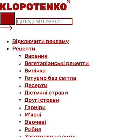
Skip
to
content
Відключити рекламу
Рецепти
Варення
Вегетаріанські рецепти
Випічка
Готуємо без світла
Десерти
Дієтичні страви
Другі страви
Гарніри
М’ясні
Овочеві
Рибне
Заготовки на зиму