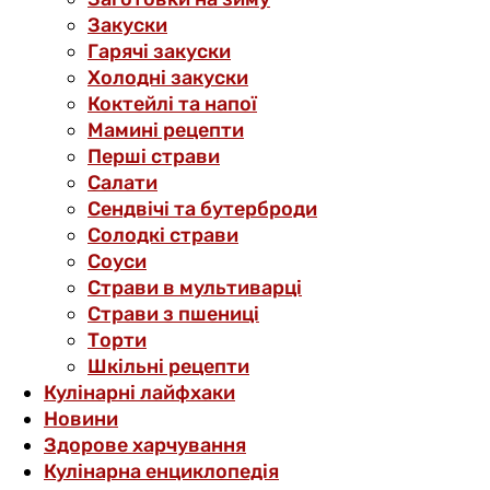
Закуски
Гарячі закуски
Холодні закуски
Коктейлі та напої
Мамині рецепти
Перші страви
Салати
Сендвічі та бутерброди
Солодкі страви
Соуси
Страви в мультиварці
Страви з пшениці
Торти
Шкільні рецепти
Кулінарні лайфхаки
Новини
Здорове харчування
Кулінарна енциклопедія