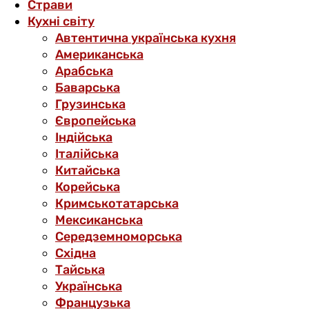
Страви
Кухні світу
Автентична українська кухня
Американська
Арабська
Баварська
Грузинська
Європейська
Індійська
Італійська
Китайська
Корейська
Кримськотатарська
Мексиканська
Середземноморська
Східна
Тайська
Українська
Французька