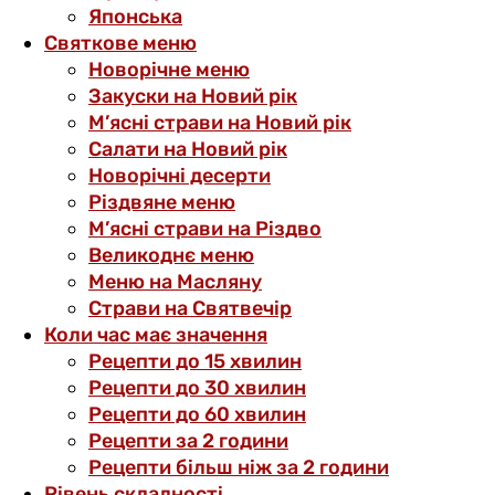
Японська
Святкове меню
Новорічне меню
Закуски на Новий рік
М’ясні страви на Новий рік
Салати на Новий рік
Новорічні десерти
Різдвяне меню
М’ясні страви на Різдво
Великоднє меню
Меню на Масляну
Страви на Святвечір
Коли час має значення
Рецепти до 15 хвилин
Рецепти до 30 хвилин
Рецепти до 60 хвилин
Рецепти за 2 години
Рецепти більш ніж за 2 години
Рівень складності