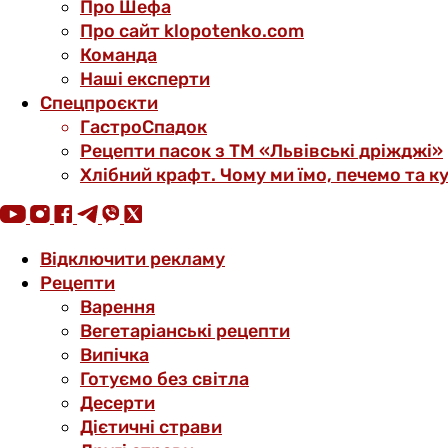
Про Шефа
Про сайт klopotenko.com
Команда
Наші експерти
Спецпроєкти
ГастроСпадок
Рецепти пасок з ТМ «Львівські дріжджі»
Хлібний крафт. Чому ми їмо, печемо та к
Відключити рекламу
Рецепти
Варення
Вегетаріанські рецепти
Випічка
Готуємо без світла
Десерти
Дієтичні страви