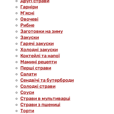
Другі страви
Гарніри
М’ясні
Овочеві
Рибне
Заготовки на зиму
Закуски
Гарячі закуски
Холодні закуски
Коктейлі та напої
Мамині рецепти
Перші страви
Салати
Сендвічі та бутерброди
Солодкі страви
Соуси
Страви в мультиварці
Страви з пшениці
Торти