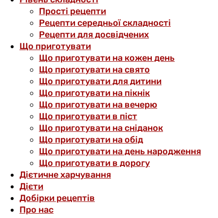
Прості рецепти
Рецепти середньої складності
Рецепти для досвідчених
Що приготувати
Що приготувати на кожен день
Що приготувати на свято
Що приготувати для дитини
Що приготувати на пікнік
Що приготувати на вечерю
Що приготувати в піст
Що приготувати на сніданок
Що приготувати на обід
Що приготувати на день народження
Що приготувати в дорогу
Дієтичне харчування
Дієти
Добірки рецептів
Про нас