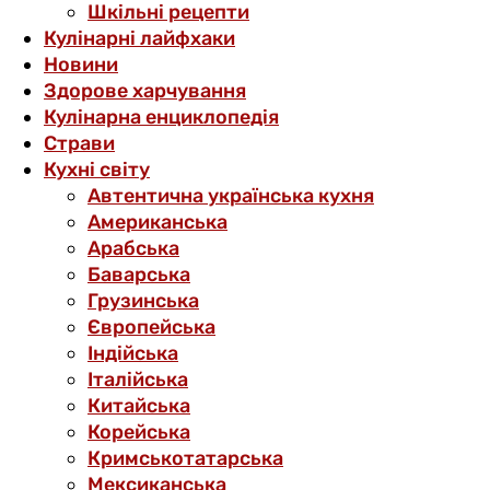
Шкільні рецепти
Кулінарні лайфхаки
Новини
Здорове харчування
Кулінарна енциклопедія
Страви
Кухні світу
Автентична українська кухня
Американська
Арабська
Баварська
Грузинська
Європейська
Індійська
Італійська
Китайська
Корейська
Кримськотатарська
Мексиканська