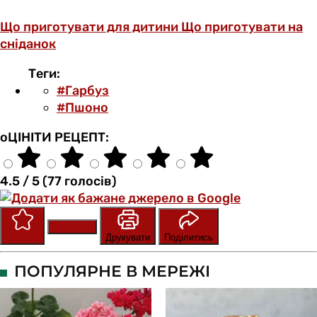
Що приготувати для дитини
Що приготувати на
сніданок
Теги:
#Гарбуз
#Пшоно
оЦІНІТИ РЕЦЕПТ:
4.5 / 5 (77 голосів)
Зберегти
Оцінити
Друкувати
Поділитись