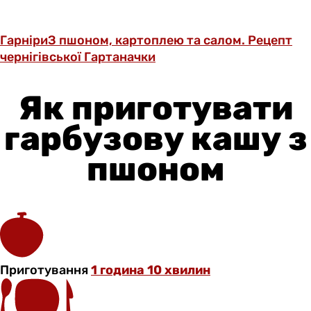
Гарніри
З пшоном, картоплею та салом. Рецепт
чернігівської Гартаначки
Як приготувати
гарбузову кашу з
пшоном
Приготування
1 година 10 хвилин