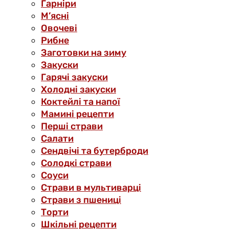
Гарніри
М’ясні
Овочеві
Рибне
Заготовки на зиму
Закуски
Гарячі закуски
Холодні закуски
Коктейлі та напої
Мамині рецепти
Перші страви
Салати
Сендвічі та бутерброди
Солодкі страви
Соуси
Страви в мультиварці
Страви з пшениці
Торти
Шкільні рецепти