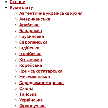
Страви
Кухні світу
Автентична українська кухня
Американська
Арабська
Баварська
Грузинська
Європейська
Індійська
Італійська
Китайська
Корейська
Кримськотатарська
Мексиканська
Середземноморська
Східна
Тайська
Українська
Французька