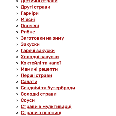
Дієтичні страви
Другі страви
Гарніри
М’ясні
Овочеві
Рибне
Заготовки на зиму
Закуски
Гарячі закуски
Холодні закуски
Коктейлі та напої
Мамині рецепти
Перші страви
Салати
Сендвічі та бутерброди
Солодкі страви
Соуси
Страви в мультиварці
Страви з пшениці