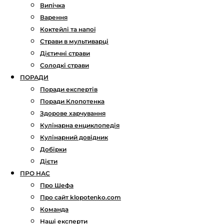
Випічка
Варення
Коктейлі та напої
Страви в мультиварці
Дієтичні страви
Солодкі страви
ПОРАДИ
Поради експертів
Поради Клопотенка
Здорове харчування
Кулінарна енциклопедія
Кулінарний довідник
Добірки
Дієти
ПРО НАС
Про Шефа
Про сайт klopotenko.com
Команда
Наші експерти