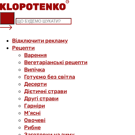
Skip
to
content
Відключити рекламу
Рецепти
Варення
Вегетаріанські рецепти
Випічка
Готуємо без світла
Десерти
Дієтичні страви
Другі страви
Гарніри
М’ясні
Овочеві
Рибне
Заготовки на зиму