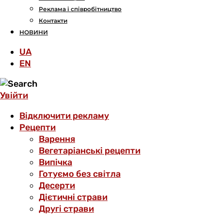
Реклама і співробітництво
Контакти
НОВИНИ
UA
EN
Увійти
Відключити рекламу
Рецепти
Варення
Вегетаріанські рецепти
Випічка
Готуємо без світла
Десерти
Дієтичні страви
Другі страви