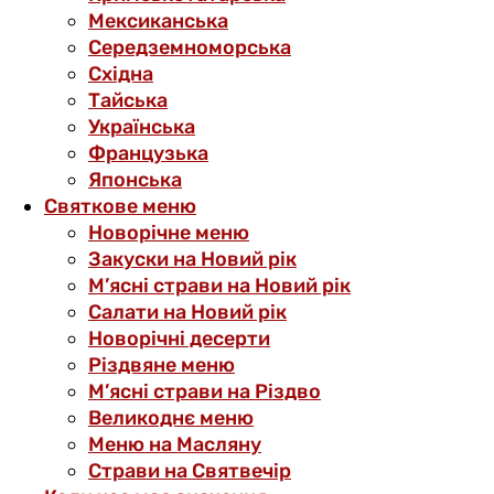
Мексиканська
Середземноморська
Східна
Тайська
Українська
Французька
Японська
Святкове меню
Новорічне меню
Закуски на Новий рік
М’ясні страви на Новий рік
Салати на Новий рік
Новорічні десерти
Різдвяне меню
М’ясні страви на Різдво
Великоднє меню
Меню на Масляну
Страви на Святвечір