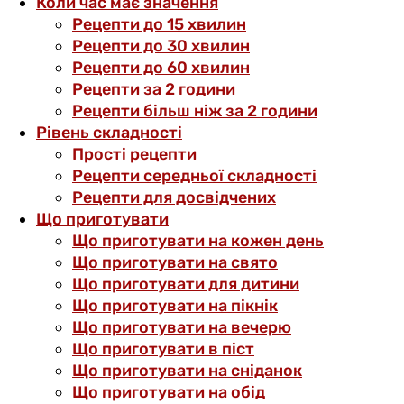
Коли час має значення
Рецепти до 15 хвилин
Рецепти до 30 хвилин
Рецепти до 60 хвилин
Рецепти за 2 години
Рецепти більш ніж за 2 години
Рівень складності
Прості рецепти
Рецепти середньої складності
Рецепти для досвідчених
Що приготувати
Що приготувати на кожен день
Що приготувати на свято
Що приготувати для дитини
Що приготувати на пікнік
Що приготувати на вечерю
Що приготувати в піст
Що приготувати на сніданок
Що приготувати на обід