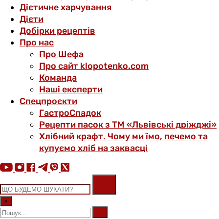
Дієтичне харчування
Дієти
Добірки рецептів
Про нас
Про Шефа
Про сайт klopotenko.com
Команда
Наші експерти
Спецпроєкти
ГастроСпадок
Рецепти пасок з ТМ «Львівські дріжджі»
Хлібний крафт. Чому ми їмо, печемо та
купуємо хліб на заквасці
×