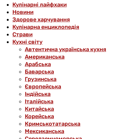
Кулінарні лайфхаки
Новини
Здорове харчування
Кулінарна енциклопедія
Страви
Кухні світу
Автентична українська кухня
Американська
Арабська
Баварська
Грузинська
Європейська
Індійська
Італійська
Китайська
Корейська
Кримськотатарська
Мексиканська
Середземноморська