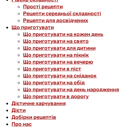
Прості рецепти
Рецепти середньої складності
Рецепти для досвідчених
Що приготувати
Що приготувати на кожен день
Що приготувати на свято
Що приготувати для дитини
Що приготувати на пікнік
Що приготувати на вечерю
Що приготувати в піст
Що приготувати на сніданок
Що приготувати на обід
Що приготувати на день народження
Що приготувати в дорогу
Дієтичне харчування
Дієти
Добірки рецептів
Про нас