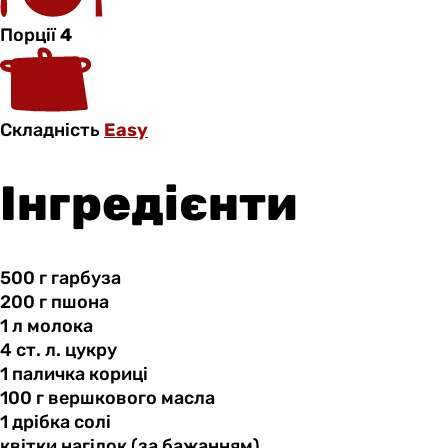
Порції
4
Складність
Easy
Інгредієнти
500 г
гарбуза
200 г
пшона
1 л
молока
4 ст.
л.
цукру
1 паличка
кориці
100 г
вершкового
масла
1 дрібка
солі
квітки нагідок
(за
бажанням)