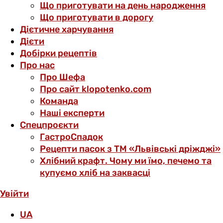
Що приготувати на день народження
Що приготувати в дорогу
Дієтичне харчування
Дієти
Добірки рецептів
Про нас
Про Шефа
Про сайт klopotenko.com
Команда
Наші експерти
Спецпроєкти
ГастроСпадок
Рецепти пасок з ТМ «Львівські дріжджі»
Хлібний крафт. Чому ми їмо, печемо та
купуємо хліб на заквасці
Увійти
UA