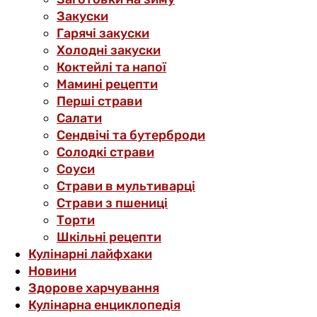
Закуски
Гарячі закуски
Холодні закуски
Коктейлі та напої
Мамині рецепти
Перші страви
Салати
Сендвічі та бутерброди
Солодкі страви
Соуси
Страви в мультиварці
Страви з пшениці
Торти
Шкільні рецепти
Кулінарні лайфхаки
Новини
Здорове харчування
Кулінарна енциклопедія