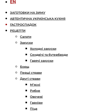
EN
ЗАГОТОВКИ НА ЗИМУ
АВТЕНТИЧНА УКРАЇНСЬКА КУХНЯ
ГАСТРОСПАДОК
РЕЦЕПТИ
Салати
Закуски
Холодні закуски
Сендвічі та бутерброди
Гарячі закуски
Борщ
Перші страви
Другі страви
М’ясні
Рибне
Овочеві
Гарніри
Піца