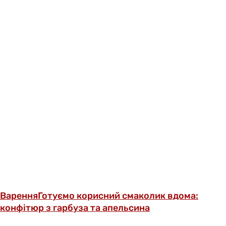
Варення
Готуємо корисний смаколик вдома:
конфітюр з гарбуза та апельсина