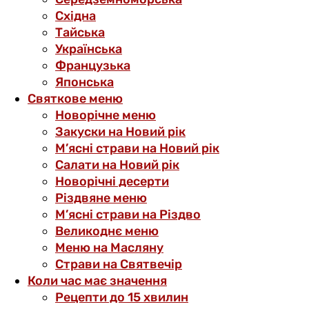
Східна
Тайська
Українська
Французька
Японська
Святкове меню
Новорічне меню
Закуски на Новий рік
М’ясні страви на Новий рік
Салати на Новий рік
Новорічні десерти
Різдвяне меню
М’ясні страви на Різдво
Великоднє меню
Меню на Масляну
Страви на Святвечір
Коли час має значення
Рецепти до 15 хвилин