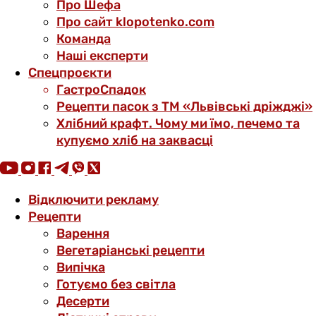
Про Шефа
Про сайт klopotenko.com
Команда
Наші експерти
Спецпроєкти
ГастроСпадок
Рецепти пасок з ТМ «Львівські дріжджі»
Хлібний крафт. Чому ми їмо, печемо та
купуємо хліб на заквасці
Відключити рекламу
Рецепти
Варення
Вегетаріанські рецепти
Випічка
Готуємо без світла
Десерти