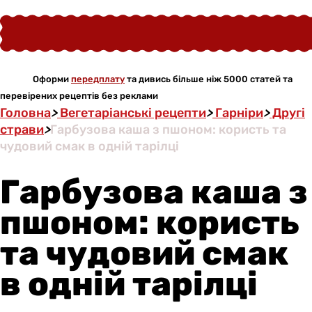
Оформи
передплату
та дивись більше ніж 5000 статей та
перевірених рецептів без реклами
Головна
>
Вегетаріанські рецепти
>
Гарніри
>
Другі
страви
>
Гарбузова каша з пшоном: користь та
чудовий смак в одній тарілці
Гарбузова каша з
пшоном: користь
та чудовий смак
в одній тарілці