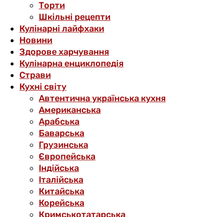
Торти
Шкільні рецепти
Кулінарні лайфхаки
Новини
Здорове харчування
Кулінарна енциклопедія
Страви
Кухні світу
Автентична українська кухня
Американська
Арабська
Баварська
Грузинська
Європейська
Індійська
Італійська
Китайська
Корейська
Кримськотатарська