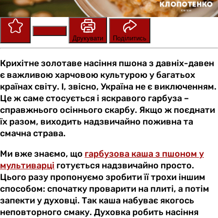
Зберегти
Оцінити
Друкувати
Поділитись
Крихітне золотаве насіння пшона з давніх-давен
є важливою харчовою культурою у багатьох
країнах світу. І, звісно, Україна не є виключенням.
Це ж саме стосується і яскравого гарбуза –
справжнього осіннього скарбу. Якщо ж поєднати
їх разом, виходить надзвичайно поживна та
смачна страва.
Ми вже знаємо, що
гарбузова каша з пшоном у
мультиварці
готується надзвичайно просто.
Цього разу пропонуємо зробити її трохи іншим
способом: спочатку проварити на плиті, а потім
запекти у духовці. Так каша набуває якогось
неповторного смаку. Духовка робить насіння