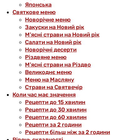
Японська
Святкове меню
Новорічне меню
Закуски на Новий рік
М’ясні страви на Новий рік
Салати на Новий рік
Новорічні десерти
Різдвяне меню
М’ясні страви на Різдво
Великоднє меню
Меню на Масляну
Страви на Святвечір
Коли час має значення
Рецепти до 15 хвилин
Рецепти до 30 хвилин
Рецепти до 60 хвилин
Рецепти за 2 години
Рецепти більш ніж за 2 години
Рівень складності