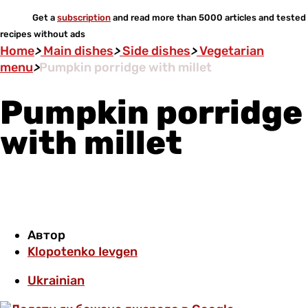
Get a
subscription
and read more than 5000 articles and tested
recipes without ads
Home
>
Main dishes
>
Side dishes
>
Vegetarian
menu
>
Pumpkin porridge with millet
Pumpkin porridge
with millet
Автор
Klopotenko Ievgen
Ukrainian