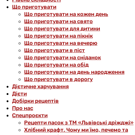
Що приготувати
Що приготувати на кожен день
Що приготувати на свято
Що приготувати для дитини
Що приготувати на пікнік
Що приготувати на вечерю
Що приготувати в піст
Що приготувати на сніданок
Що приготувати на обід
Що приготувати на день народження
Що приготувати в дорогу
Дієтичне харчування
Дієти
Добірки рецептів
Про нас
Спецпроєкти
Рецепти пасок з ТМ «Львівські дріжджі»
Хлібний крафт. Чому ми їмо, печемо та