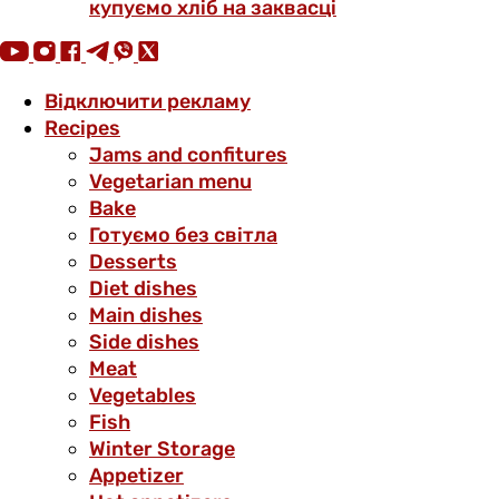
купуємо хліб на заквасці
Відключити рекламу
Recipes
Jams and confitures
Vegetarian menu
Bake
Готуємо без світла
Desserts
Diet dishes
Main dishes
Side dishes
Meat
Vegetables
Fish
Winter Storage
Аppetizer