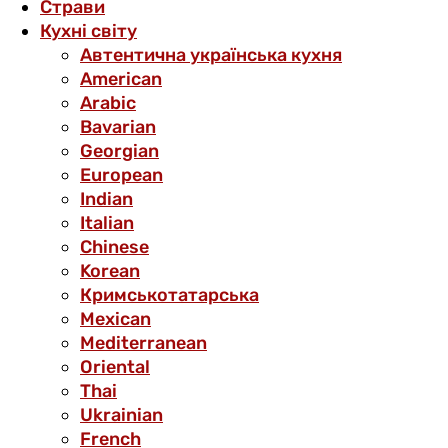
Страви
Кухні світу
Автентична українська кухня
American
Arabic
Bavarian
Georgian
European
Indian
Italian
Chinese
Korean
Кримськотатарська
Mexican
Mediterranean
Oriental
Thai
Ukrainian
French