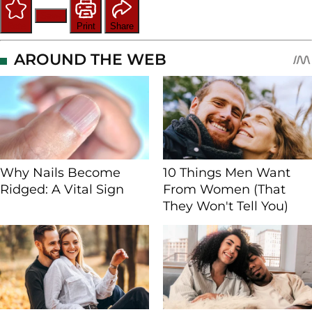
Save
Rate
Print
Share