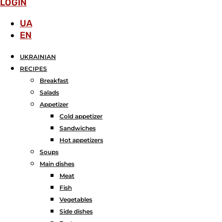
LOGIN
UA
EN
UKRAINIAN
RECIPES
Breakfast
Salads
Аppetizer
Cold appetizer
Sandwiches
Hot appetizers
Soups
Main dishes
Meat
Fish
Vegetables
Side dishes