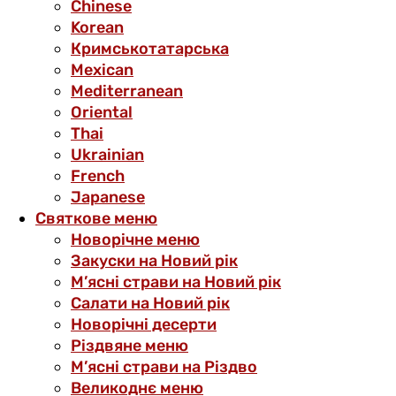
Chinese
Korean
Кримськотатарська
Mexican
Mediterranean
Oriental
Thai
Ukrainian
French
Japanese
Святкове меню
Новорічне меню
Закуски на Новий рік
М’ясні страви на Новий рік
Салати на Новий рік
Новорічні десерти
Різдвяне меню
М’ясні страви на Різдво
Великоднє меню