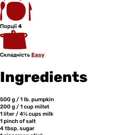
Порції
4
Складність
Easy
Ingredients
500 g
/
1 lb. pumpkin
200 g
/
1 cup millet
1 liter
/
4½ cups milk
1 pinch
of
salt
4 tbsp.
sugar