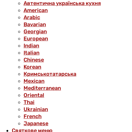
Автентична українська кухня
American
Arabic
Bavarian
Georgian
European
Indian
Italian
Chinese
Korean
Кримськотатарська
Mexican
Mediterranean
Oriental
Thai
Ukrainian
French
Japanese
Святкове меню