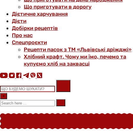
Що приготувати в дорогу
Дієтичне харчування
Дієти
Добірки рецептів
Про нас
Спецпроєкти
Рецепти пасок з ТМ «Львівські дріжджі»
Хлібний крафт. Чому ми їмо, печемо та
купуємо хліб на заквасці
×