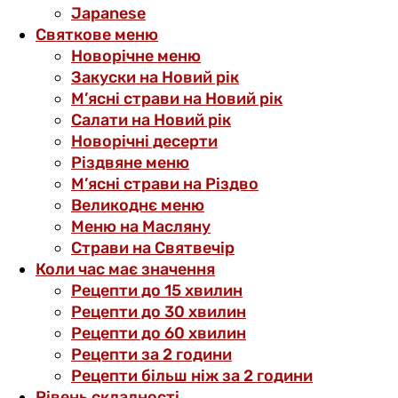
Japanese
Святкове меню
Новорічне меню
Закуски на Новий рік
М’ясні страви на Новий рік
Салати на Новий рік
Новорічні десерти
Різдвяне меню
М’ясні страви на Різдво
Великоднє меню
Меню на Масляну
Страви на Святвечір
Коли час має значення
Рецепти до 15 хвилин
Рецепти до 30 хвилин
Рецепти до 60 хвилин
Рецепти за 2 години
Рецепти більш ніж за 2 години
Рівень складності