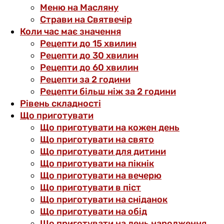
Меню на Масляну
Страви на Святвечір
Коли час має значення
Рецепти до 15 хвилин
Рецепти до 30 хвилин
Рецепти до 60 хвилин
Рецепти за 2 години
Рецепти більш ніж за 2 години
Рівень складності
Що приготувати
Що приготувати на кожен день
Що приготувати на свято
Що приготувати для дитини
Що приготувати на пікнік
Що приготувати на вечерю
Що приготувати в піст
Що приготувати на сніданок
Що приготувати на обід
Що приготувати на день народження