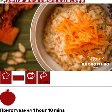
Save
Rate
Print
Share
Приготування
1 hour 10 mins