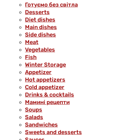
Готуємо без світла
Desserts
Diet dishes
Main dishes
Side dishes
Meat
Vegetables
Fish
Winter Storage
Аppetizer
Hot appetizers
Cold appetizer
Drinks & cocktails
Мамині рецепти
Soups
Salads
Sandwiches
Sweets and desserts
Sauces