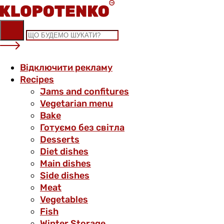
Skip
to
content
Відключити рекламу
Recipes
Jams and confitures
Vegetarian menu
Bake
Готуємо без світла
Desserts
Diet dishes
Main dishes
Side dishes
Meat
Vegetables
Fish
Winter Storage