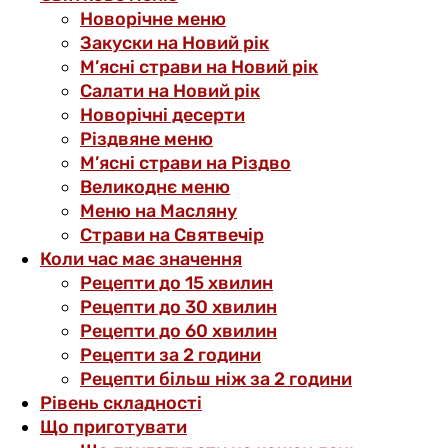
Новорічне меню
Закуски на Новий рік
М’ясні страви на Новий рік
Салати на Новий рік
Новорічні десерти
Різдвяне меню
М’ясні страви на Різдво
Великоднє меню
Меню на Масляну
Страви на Святвечір
Коли час має значення
Рецепти до 15 хвилин
Рецепти до 30 хвилин
Рецепти до 60 хвилин
Рецепти за 2 години
Рецепти більш ніж за 2 години
Рівень складності
Що приготувати