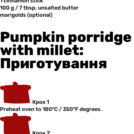
1 cinnamon
stick
100 g
/
7 tbsp. unsalted butter
marigolds (optional)
Pumpkin porridge
with millet:
Приготування
Крок 1
Preheat oven to 180°C / 350°F degrees.
Крок 2