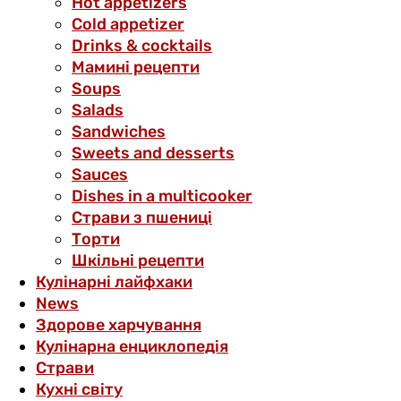
Hot appetizers
Cold appetizer
Drinks & cocktails
Мамині рецепти
Soups
Salads
Sandwiches
Sweets and desserts
Sauces
Dishes in a multicooker
Страви з пшениці
Торти
Шкільні рецепти
Кулінарні лайфхаки
News
Здорове харчування
Кулінарна енциклопедія
Страви
Кухні світу