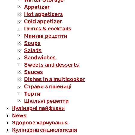
Аppetizer
Hot appetizers
Cold appetizer
Drinks & cocktails
Мамині рецепти
Soups
Salads
Sandwiches
Sweets and desserts
Sauces
Dishes in a multicooker
Страви з пшениці
Торти
Шкільні рецепти
Кулінарні лайфхаки
News
Здорове харчування
Кулінарна енциклопедія