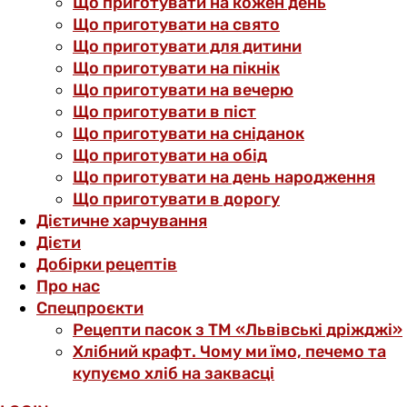
Що приготувати на кожен день
Що приготувати на свято
Що приготувати для дитини
Що приготувати на пікнік
Що приготувати на вечерю
Що приготувати в піст
Що приготувати на сніданок
Що приготувати на обід
Що приготувати на день народження
Що приготувати в дорогу
Дієтичне харчування
Дієти
Добірки рецептів
Про нас
Спецпроєкти
Рецепти пасок з ТМ «Львівські дріжджі»
Хлібний крафт. Чому ми їмо, печемо та
купуємо хліб на заквасці