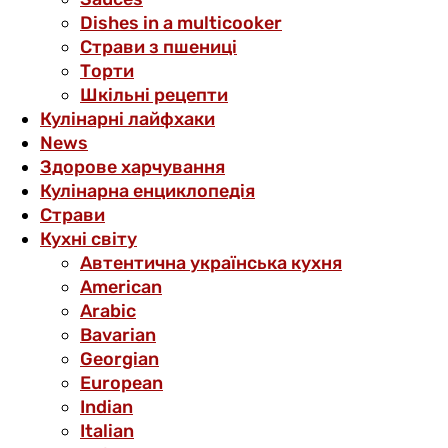
Dishes in a multicooker
Страви з пшениці
Торти
Шкільні рецепти
Кулінарні лайфхаки
News
Здорове харчування
Кулінарна енциклопедія
Страви
Кухні світу
Автентична українська кухня
American
Arabic
Bavarian
Georgian
European
Indian
Italian