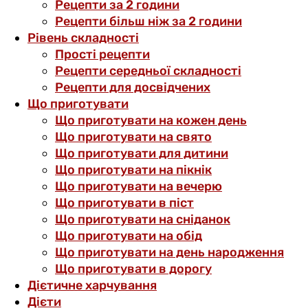
Рецепти за 2 години
Рецепти більш ніж за 2 години
Рівень складності
Прості рецепти
Рецепти середньої складності
Рецепти для досвідчених
Що приготувати
Що приготувати на кожен день
Що приготувати на свято
Що приготувати для дитини
Що приготувати на пікнік
Що приготувати на вечерю
Що приготувати в піст
Що приготувати на сніданок
Що приготувати на обід
Що приготувати на день народження
Що приготувати в дорогу
Дієтичне харчування
Дієти