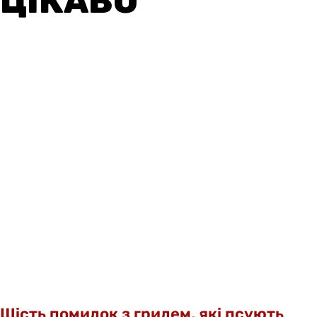
ЦІКАВО
Шість помилок з грилем, які псують