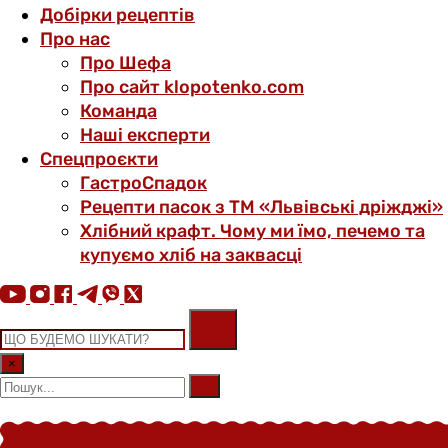
Добірки рецептів
Про нас
Про Шефа
Про сайт klopotenko.com
Команда
Наші експерти
Спецпроєкти
ГастроСпадок
Рецепти пасок з ТМ «Львівські дріжджі»
Хлібний крафт. Чому ми їмо, печемо та
купуємо хліб на заквасці
×