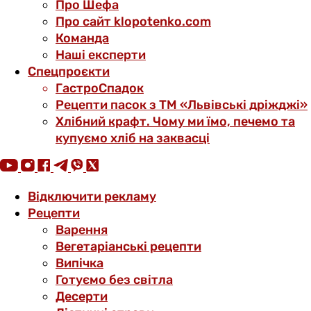
Про Шефа
Про сайт klopotenko.com
Команда
Наші експерти
Спецпроєкти
ГастроСпадок
Рецепти пасок з ТМ «Львівські дріжджі»
Хлібний крафт. Чому ми їмо, печемо та
купуємо хліб на заквасці
Відключити рекламу
Рецепти
Варення
Вегетаріанські рецепти
Випічка
Готуємо без світла
Десерти