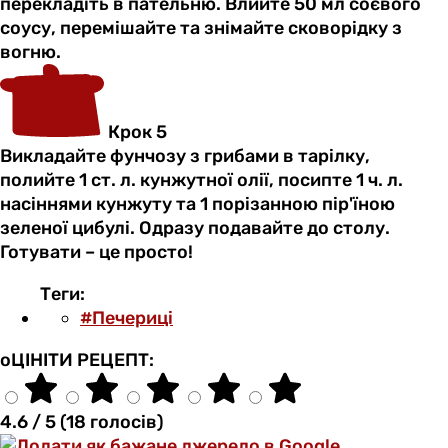
перекладіть в пательню. Влийте 50 мл соєвого
соусу, перемішайте та знімайте сковорідку з
вогню.
Крок 5
Викладайте фунчозу з грибами в тарілку,
полийте 1 ст. л. кунжутної олії, посипте 1 ч. л.
насіннями кунжуту та 1 порізанною пір'їною
зеленої цибулі. Одразу подавайте до столу.
Готувати – це просто!
Теги:
#Печериці
оЦІНІТИ РЕЦЕПТ:
4.6 / 5 (18 голосів)