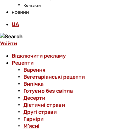
Контакти
НОВИНИ
UA
Увійти
Відключити рекламу
Рецепти
Варення
Вегетаріанські рецепти
Випічка
Готуємо без світла
Десерти
Дієтичні страви
Другі страви
Гарніри
М’ясні