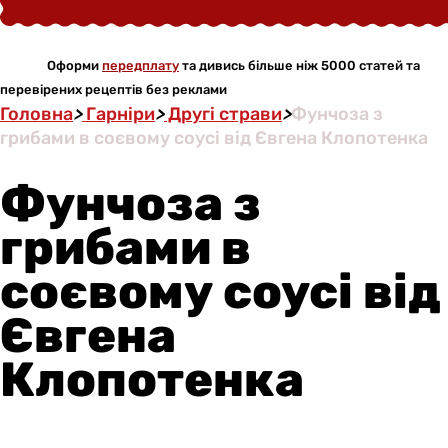
Оформи
передплату
та дивись більше ніж 5000 статей та
перевірених рецептів без реклами
Головна
>
Гарніри
>
Другі страви
>
Фунчоза з
грибами в соєвому соусі від Євгена Клопотенка
Фунчоза з
грибами в
соєвому соусі від
Євгена
Клопотенка