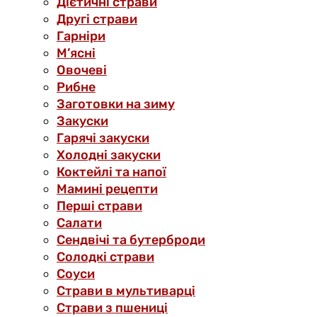
Дієтичні страви
Другі страви
Гарніри
М’ясні
Овочеві
Рибне
Заготовки на зиму
Закуски
Гарячі закуски
Холодні закуски
Коктейлі та напої
Мамині рецепти
Перші страви
Салати
Сендвічі та бутерброди
Солодкі страви
Соуси
Страви в мультиварці
Страви з пшениці