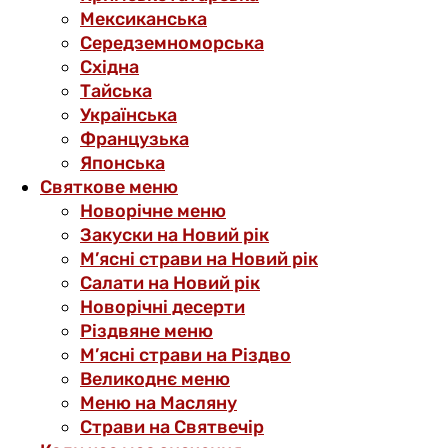
Мексиканська
Середземноморська
Східна
Тайська
Українська
Французька
Японська
Святкове меню
Новорічне меню
Закуски на Новий рік
М’ясні страви на Новий рік
Салати на Новий рік
Новорічні десерти
Різдвяне меню
М’ясні страви на Різдво
Великоднє меню
Меню на Масляну
Страви на Святвечір