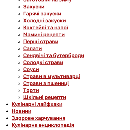
Закуски
Гарячі закуски
Холодні закуски
Коктейлі та напої
Мамині рецепти
Перші страви
Салати
Сендвічі та бутерброди
Солодкі страви
Соуси
Страви в мультиварці
Страви з пшениці
Торти
Шкільні рецепти
Кулінарні лайфхаки
Новини
Здорове харчування
Кулінарна енциклопедія