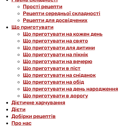
Прості рецепти
Рецепти середньої складності
Рецепти для досвідчених
Що приготувати
Що приготувати на кожен день
Що приготувати на свято
Що приготувати для дитини
Що приготувати на пікнік
Що приготувати на вечерю
Що приготувати в піст
Що приготувати на сніданок
Що приготувати на обід
Що приготувати на день народження
Що приготувати в дорогу
Дієтичне харчування
Дієти
Добірки рецептів
Про нас