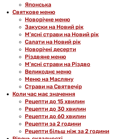
Японська
Святкове меню
Новорічне меню
Закуски на Новий рік
М’ясні страви на Новий рік
Салати на Новий рік
Новорічні десерти
Різдвяне меню
М’ясні страви на Різдво
Великоднє меню
Меню на Масляну
Страви на Святвечір
Коли час має значення
Рецепти до 15 хвилин
Рецепти до 30 хвилин
Рецепти до 60 хвилин
Рецепти за 2 години
Рецепти більш ніж за 2 години
Рівень складності