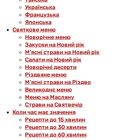
Українська
Французька
Японська
Святкове меню
Новорічне меню
Закуски на Новий рік
М’ясні страви на Новий рік
Салати на Новий рік
Новорічні десерти
Різдвяне меню
М’ясні страви на Різдво
Великоднє меню
Меню на Масляну
Страви на Святвечір
Коли час має значення
Рецепти до 15 хвилин
Рецепти до 30 хвилин
Рецепти до 60 хвилин