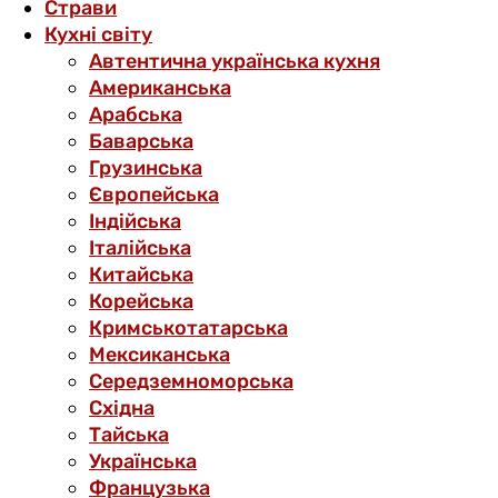
Страви
Кухні світу
Автентична українська кухня
Американська
Арабська
Баварська
Грузинська
Європейська
Індійська
Італійська
Китайська
Корейська
Кримськотатарська
Мексиканська
Середземноморська
Східна
Тайська
Українська
Французька