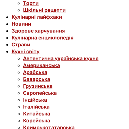
Торти
Шкільні рецепти
Кулінарні лайфхаки
Новини
Здорове харчування
Кулінарна енциклопедія
Страви
Кухні світу
Автентична українська кухня
Американська
Арабська
Баварська
Грузинська
Європейська
Індійська
Італійська
Китайська
Корейська
Кримськотатарська