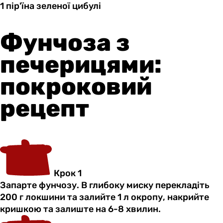
1 пір'їна
зеленої
цибулі
Фунчоза з
печерицями:
покроковий
рецепт
Крок 1
Запарте фунчозу. В глибоку миску перекладіть
200 г локшини та залийте 1 л окропу, накрийте
кришкою та залиште на 6-8 хвилин.