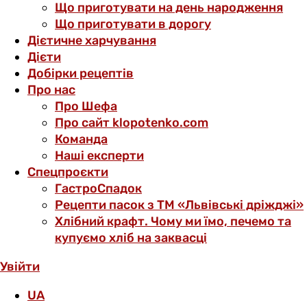
Що приготувати на день народження
Що приготувати в дорогу
Дієтичне харчування
Дієти
Добірки рецептів
Про нас
Про Шефа
Про сайт klopotenko.com
Команда
Наші експерти
Спецпроєкти
ГастроСпадок
Рецепти пасок з ТМ «Львівські дріжджі»
Хлібний крафт. Чому ми їмо, печемо та
купуємо хліб на заквасці
Увійти
UA