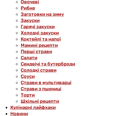
Овочеві
Рибне
Заготовки на зиму
Закуски
Гарячі закуски
Холодні закуски
Коктейлі та напої
Мамині рецепти
Перші страви
Салати
Сендвічі та бутерброди
Солодкі страви
Соуси
Страви в мультиварці
Страви з пшениці
Торти
Шкільні рецепти
Кулінарні лайфхаки
Новини