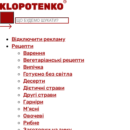
Skip
to
content
Відключити рекламу
Рецепти
Варення
Вегетаріанські рецепти
Випічка
Готуємо без світла
Десерти
Дієтичні страви
Другі страви
Гарніри
М’ясні
Овочеві
Рибне
Заготовки на зиму