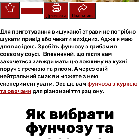
Зберегти
Оцінити
Друкувати
Поділитись
Для приготування вишуканої страви не потрібно
шукати привід або чекати вихідних. Адже я маю
для вас ідею. Зробіть фунчозу з грибами в
соєвому соусі. Впевнений, що після вам
захочеться завжди мати цю локшину на кухні
поруч з гречкою та рисом. А через свій
нейтральний смак ви можете з нею
експериментувати. Ось ще вам
фунчоза з куркою
та овочами
для різноманіття раціону.
Як вибрати
фунчозу та