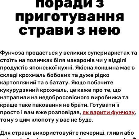
поради з
приготування
страви з нею
Фунчоза продається у великих супермаркетах та
стоїть на поличках біля макаронів чи у відділі
продуктів японської кухні. Якісна локшина має в
складі крохмаль бобових та дуже рідко
картопляний та з батату. Якщо побачите
кукурудзяний крохмаль, це каже про те, що
натрапили на недобросовісного виробника та
краще таке паковання не брати. Готувати її
просто і вам вже розповідав,
як варити фунчозу
,
тому з цим клопоту у вас не буде.
Для страви використовуйте печериці, гливи або