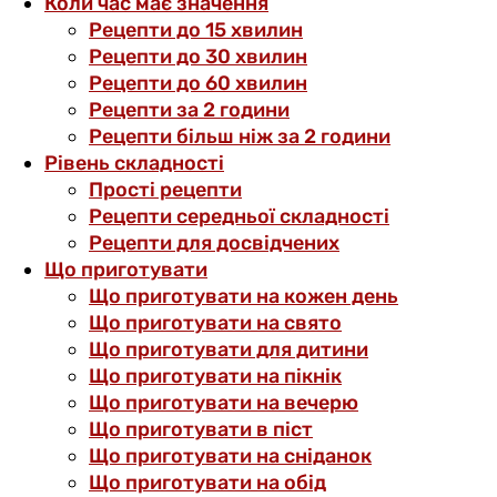
Коли час має значення
Рецепти до 15 хвилин
Рецепти до 30 хвилин
Рецепти до 60 хвилин
Рецепти за 2 години
Рецепти більш ніж за 2 години
Рівень складності
Прості рецепти
Рецепти середньої складності
Рецепти для досвідчених
Що приготувати
Що приготувати на кожен день
Що приготувати на свято
Що приготувати для дитини
Що приготувати на пікнік
Що приготувати на вечерю
Що приготувати в піст
Що приготувати на сніданок
Що приготувати на обід