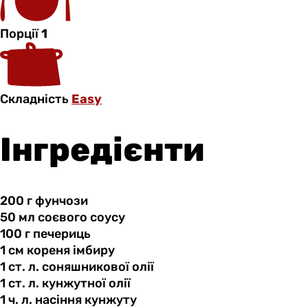
Порції
1
Складність
Easy
Інгредієнти
200 г
фунчози
50 мл
соєвого
соусу
100 г
печериць
1 см
кореня
імбиру
1 ст.
л.
соняшникової олії
1 ст.
л.
кунжутної олії
1 ч.
л.
насіння кунжуту