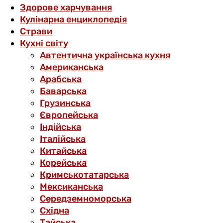
Здорове харчування
Кулінарна енциклопедія
Страви
Кухні світу
Автентична українська кухня
Американська
Арабська
Баварська
Грузинська
Європейська
Індійська
Італійська
Китайська
Корейська
Кримськотатарська
Мексиканська
Середземноморська
Східна
Тайська