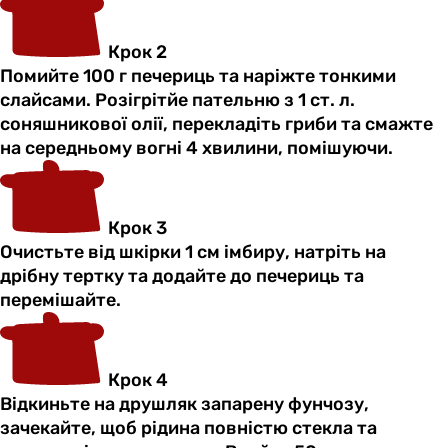
Крок 2
Помийте 100 г печериць та наріжте тонкими
слайсами. Розігрітйе пательню з 1 ст. л.
соняшникової олії, перекладіть гриби та смажте
на середньому вогні 4 хвилини, помішуючи.
Крок 3
Очистьте від шкірки 1 см імбиру, натріть на
дрібну тертку та додайте до печериць та
перемішайте.
Крок 4
Відкиньте на друшляк запарену фунчозу,
зачекайте, щоб рідина повністю стекла та