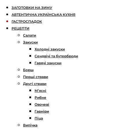
ЗАГОТОВКИ НА ЗИМУ
АВТЕНТИЧНА УКРАЇНСЬКА КУХНЯ
ГАСТРОСПАДОК
РЕЦЕПТИ
Салати
Закуски
Холодні закуски
Сендвічі та бутерброди
Гарячі закуски
Борщ
Перші страви
Другі страви
М’ясні
Рибне
Овочеві
Гарніри
Піца
Випічка