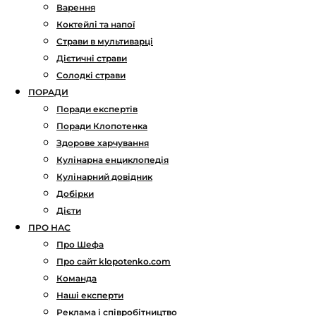
Варення
Коктейлі та напої
Страви в мультиварці
Дієтичні страви
Солодкі страви
ПОРАДИ
Поради експертів
Поради Клопотенка
Здорове харчування
Кулінарна енциклопедія
Кулінарний довідник
Добірки
Дієти
ПРО НАС
Про Шефа
Про сайт klopotenko.com
Команда
Наші експерти
Реклама і співробітництво