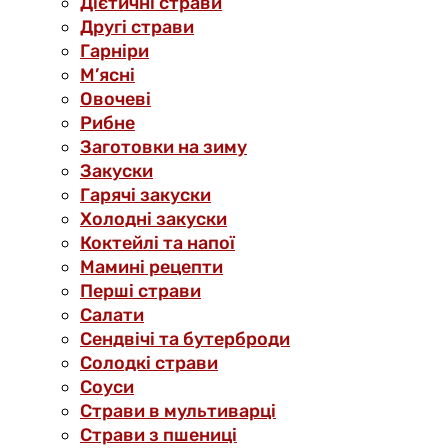
Дієтичні страви
Другі страви
Гарніри
М’ясні
Овочеві
Рибне
Заготовки на зиму
Закуски
Гарячі закуски
Холодні закуски
Коктейлі та напої
Мамині рецепти
Перші страви
Салати
Сендвічі та бутерброди
Солодкі страви
Соуси
Страви в мультиварці
Страви з пшениці