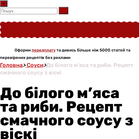
×
Оформи
передплату
та дивись більше ніж 5000 статей та
перевірених рецептів без реклами
Головна
>
Соуси
>
До білого м’яса та риби. Рецепт
смачного соусу з віскі
До білого м’яса
та риби. Рецепт
смачного соусу з
віскі