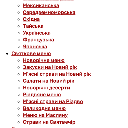
Мексиканська
Середземноморська
Східна
Тайська
Українська
Французька
Японська
Святкове меню
Новорічне меню
Закуски на Новий рік
М’ясні страви на Новий рік
Салати на Новий рік
Новорічні десерти
Різдвяне меню
М’ясні страви на Різдво
Великоднє меню
Меню на Масляну
Страви на Святвечір