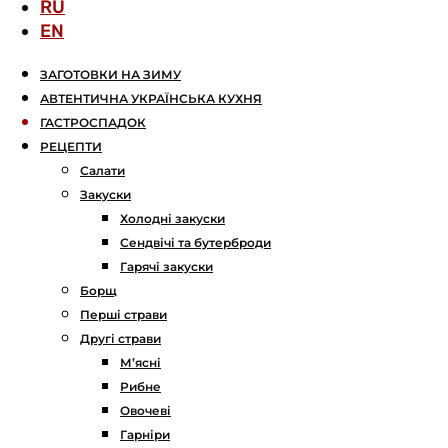
RU
EN
ЗАГОТОВКИ НА ЗИМУ
АВТЕНТИЧНА УКРАЇНСЬКА КУХНЯ
ГАСТРОСПАДОК
РЕЦЕПТИ
Салати
Закуски
Холодні закуски
Сендвічі та бутерброди
Гарячі закуски
Борщ
Перші страви
Другі страви
М’ясні
Рибне
Овочеві
Гарніри