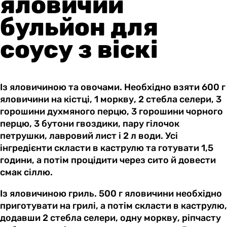
яловичий
бульйон для
соусу з віскі
Із яловичиною та овочами. Необхідно взяти 600 г
яловичини на кістці, 1 моркву, 2 стебла селери, 3
горошини духмяного перцю, 3 горошини чорного
перцю, 3 бутони гвоздики, пару гілочок
петрушки, лавровий лист і 2 л води. Усі
інгредієнти скласти в каструлю та готувати 1,5
години, а потім процідити через сито й довести
смак сіллю.
Із яловичиною гриль. 500 г яловичини необхідно
приготувати на грилі, а потім скласти в каструлю,
додавши 2 стебла селери, одну моркву, ріпчасту