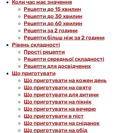
Коли час має значення
Рецепти до 15 хвилин
Рецепти до 30 хвилин
Рецепти до 60 хвилин
Рецепти за 2 години
Рецепти більш ніж за 2 години
Рівень складності
Прості рецепти
Рецепти середньої складності
Рецепти для досвідчених
Що приготувати
Що приготувати на кожен день
Що приготувати на свято
Що приготувати для дитини
Що приготувати на пікнік
Що приготувати на вечерю
Що приготувати в піст
Що приготувати на сніданок
Що приготувати на обід