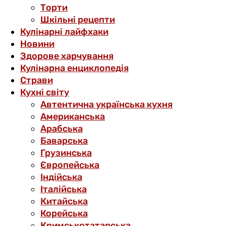
Торти
Шкільні рецепти
Кулінарні лайфхаки
Новини
Здорове харчування
Кулінарна енциклопедія
Страви
Кухні світу
Автентична українська кухня
Американська
Арабська
Баварська
Грузинська
Європейська
Індійська
Італійська
Китайська
Корейська
Кримськотатарська