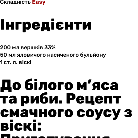
Складність
Easy
Інгредієнти
200 мл
вершків
33%
50 мл
яловичого
насиченого бульйону
1 ст.
л.
віскі
До білого м’яса
та риби. Рецепт
смачного соусу з
віскі: