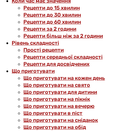
Коли час має значення
Рецепти до 15 хвилин
Рецепти до 30 хвилин
Рецепти до 60 хвилин
Рецепти за 2 години
Рецепти більш ніж за 2 години
Рівень складності
Прості рецепти
Рецепти середньої складності
Рецепти для досвідчених
Що приготувати
Що приготувати на кожен день
Що приготувати на свято
Що приготувати для дитини
Що приготувати на пікнік
Що приготувати на вечерю
Що приготувати в піст
Що приготувати на сніданок
Що приготувати на обід