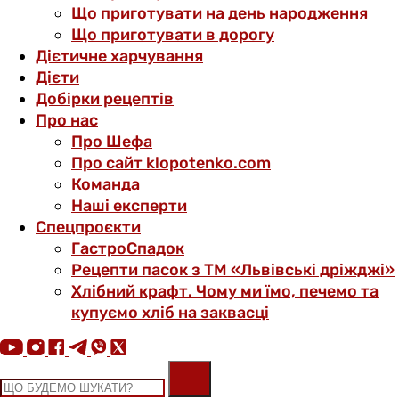
Що приготувати на день народження
Що приготувати в дорогу
Дієтичне харчування
Дієти
Добірки рецептів
Про нас
Про Шефа
Про сайт klopotenko.com
Команда
Наші експерти
Спецпроєкти
ГастроСпадок
Рецепти пасок з ТМ «Львівські дріжджі»
Хлібний крафт. Чому ми їмо, печемо та
купуємо хліб на заквасці