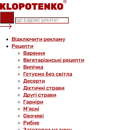
Skip
to
content
Відключити рекламу
Рецепти
Варення
Вегетаріанські рецепти
Випічка
Готуємо без світла
Десерти
Дієтичні страви
Другі страви
Гарніри
М’ясні
Овочеві
Рибне
Заготовки на зиму