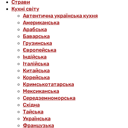
Страви
Кухні світу
Автентична українська кухня
Американська
Арабська
Баварська
Грузинська
Європейська
Індійська
Італійська
Китайська
Корейська
Кримськотатарська
Мексиканська
Середземноморська
Східна
Тайська
Українська
Французька