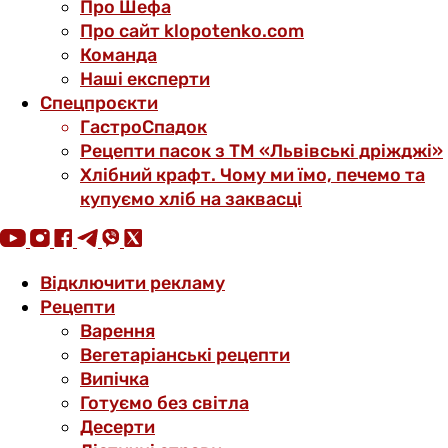
Про Шефа
Про сайт klopotenko.com
Команда
Наші експерти
Спецпроєкти
ГастроСпадок
Рецепти пасок з ТМ «Львівські дріжджі»
Хлібний крафт. Чому ми їмо, печемо та
купуємо хліб на заквасці
Відключити рекламу
Рецепти
Варення
Вегетаріанські рецепти
Випічка
Готуємо без світла
Десерти