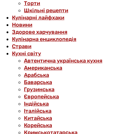
Торти
Шкільні рецепти
Кулінарні лайфхаки
Новини
Здорове харчування
Кулінарна енциклопедія
Страви
Кухні світу
Автентична українська кухня
Американська
Арабська
Баварська
Грузинська
Європейська
Індійська
Італійська
Китайська
Корейська
Кримськотатарська