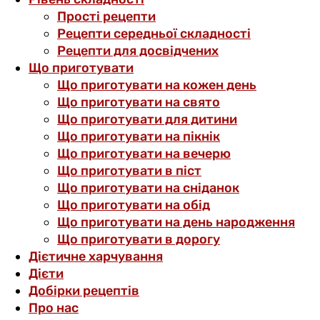
Прості рецепти
Рецепти середньої складності
Рецепти для досвідчених
Що приготувати
Що приготувати на кожен день
Що приготувати на свято
Що приготувати для дитини
Що приготувати на пікнік
Що приготувати на вечерю
Що приготувати в піст
Що приготувати на сніданок
Що приготувати на обід
Що приготувати на день народження
Що приготувати в дорогу
Дієтичне харчування
Дієти
Добірки рецептів
Про нас