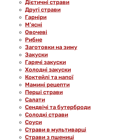
Дієтичні страви
Другі страви
Гарніри
М’ясні
Овочеві
Рибне
Заготовки на зиму
Закуски
Гарячі закуски
Холодні закуски
Коктейлі та напої
Мамині рецепти
Перші страви
Салати
Сендвічі та бутерброди
Солодкі страви
Соуси
Страви в мультиварці
Страви з пшениці