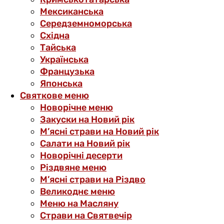
Мексиканська
Середземноморська
Східна
Тайська
Українська
Французька
Японська
Святкове меню
Новорічне меню
Закуски на Новий рік
М’ясні страви на Новий рік
Салати на Новий рік
Новорічні десерти
Різдвяне меню
М’ясні страви на Різдво
Великоднє меню
Меню на Масляну
Страви на Святвечір