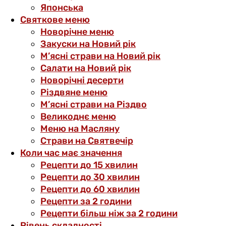
Японська
Святкове меню
Новорічне меню
Закуски на Новий рік
М’ясні страви на Новий рік
Салати на Новий рік
Новорічні десерти
Різдвяне меню
М’ясні страви на Різдво
Великоднє меню
Меню на Масляну
Страви на Святвечір
Коли час має значення
Рецепти до 15 хвилин
Рецепти до 30 хвилин
Рецепти до 60 хвилин
Рецепти за 2 години
Рецепти більш ніж за 2 години
Рівень складності