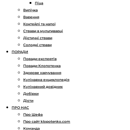
Піца
Випічка
Варення
Коктейлі та напої
Страви в мультиварці
Дієтичні страви
Солодкі страви
ПОРАДИ
Поради експертів
Поради Клопотенка
Здорове харчування
Кулінарна енциклопедія
Кулінарний довідник
Добірки
Дієти
ПРО НАС
Про Шефа
Про сайт klopotenko.com
Команда