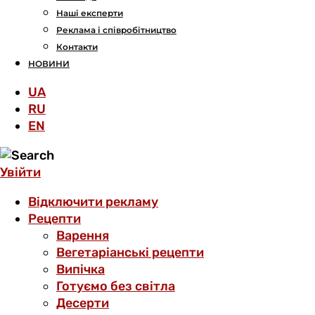
Наші експерти
Реклама і співробітництво
Контакти
НОВИНИ
UA
RU
EN
Увійти
Відключити рекламу
Рецепти
Варення
Вегетаріанські рецепти
Випічка
Готуємо без світла
Десерти