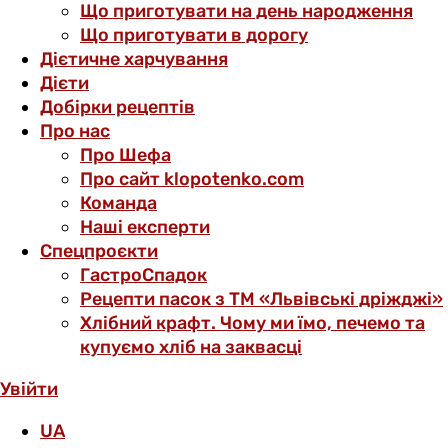
Що приготувати на день народження
Що приготувати в дорогу
Дієтичне харчування
Дієти
Добірки рецептів
Про нас
Про Шефа
Про сайт klopotenko.com
Команда
Наші експерти
Спецпроєкти
ГастроСпадок
Рецепти пасок з ТМ «Львівські дріжджі»
Хлібний крафт. Чому ми їмо, печемо та
купуємо хліб на заквасці
Увійти
UA