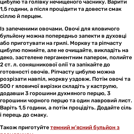
цибулю та голівку нечищеного часнику. Варити
1,5 години, а після процідити та довести смак
сіллю й перцем.
Із запеченими овочами. Овочі для яловичого
бульйону можна попередньо запекти в духовці
або приготувати на грилі. Моркву та ріпчасту
цибулю помийте, але не очищайте, викладіть на
деко, застелене пергаментним папером, полийте
2 ст. л. соняшникової олії та запікайте до
готовності овочів. Ріпчасту цибулю можна
розрізати навпіл, моркву уздовж. Потім овочі та
500 г яловичої вирізки складіть у каструлю,
додавши 3 горошини духмяного перцю, 3
горошини чорного перцю та один лавровий лист.
Варіть 1,5 години, а потім процідіть. Додайте сіль
і перець до смаку.
Також приготуйте
темний м’ясний бульйон з