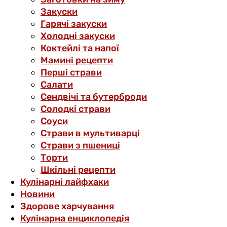
Закуски
Гарячі закуски
Холодні закуски
Коктейлі та напої
Мамині рецепти
Перші страви
Салати
Сендвічі та бутерброди
Солодкі страви
Соуси
Страви в мультиварці
Страви з пшениці
Торти
Шкільні рецепти
Кулінарні лайфхаки
Новини
Здорове харчування
Кулінарна енциклопедія