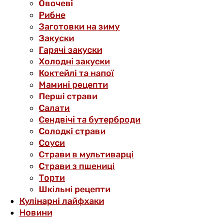
Овочеві
Рибне
Заготовки на зиму
Закуски
Гарячі закуски
Холодні закуски
Коктейлі та напої
Мамині рецепти
Перші страви
Салати
Сендвічі та бутерброди
Солодкі страви
Соуси
Страви в мультиварці
Страви з пшениці
Торти
Шкільні рецепти
Кулінарні лайфхаки
Новини