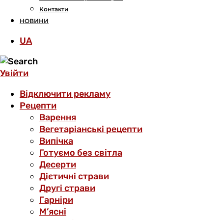
Контакти
НОВИНИ
UA
Увійти
Відключити рекламу
Рецепти
Варення
Вегетаріанські рецепти
Випічка
Готуємо без світла
Десерти
Дієтичні страви
Другі страви
Гарніри
М’ясні