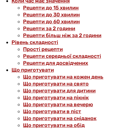
Коли час має значення
Рецепти до 15 хвилин
Рецепти до 30 хвилин
Рецепти до 60 хвилин
Рецепти за 2 години
Рецепти більш ніж за 2 години
Рівень складності
Прості рецепти
Рецепти середньої складності
Рецепти для досвідчених
Що приготувати
Що приготувати на кожен день
Що приготувати на свято
Що приготувати для дитини
Що приготувати на пікнік
Що приготувати на вечерю
Що приготувати в піст
Що приготувати на сніданок
Що приготувати на обід