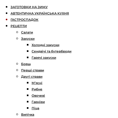
ЗАГОТОВКИ НА ЗИМУ
АВТЕНТИЧНА УКРАЇНСЬКА КУХНЯ
ГАСТРОСПАДОК
РЕЦЕПТИ
Салати
Закуски
Холодні закуски
Сендвічі та бутерброди
Гарячі закуски
Борщ
Перші страви
Другі страви
М’ясні
Рибне
Овочеві
Гарніри
Піца
Випічка