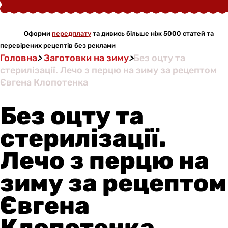
Оформи
передплату
та дивись більше ніж 5000 статей та
перевірених рецептів без реклами
Головна
>
Заготовки на зиму
>
Без оцту та
стерилізації. Лечо з перцю на зиму за рецептом
Євгена Клопотенка
Без оцту та
стерилізації.
Лечо з перцю на
зиму за рецептом
Євгена
Клопотенка