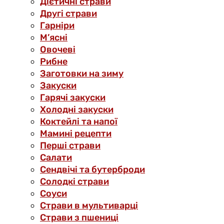
Дієтичні страви
Другі страви
Гарніри
М’ясні
Овочеві
Рибне
Заготовки на зиму
Закуски
Гарячі закуски
Холодні закуски
Коктейлі та напої
Мамині рецепти
Перші страви
Салати
Сендвічі та бутерброди
Солодкі страви
Соуси
Страви в мультиварці
Страви з пшениці