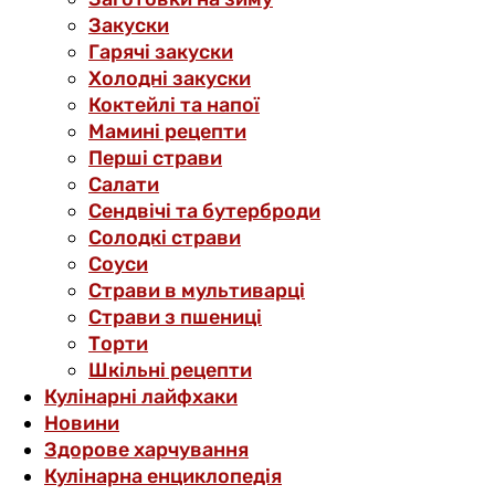
Закуски
Гарячі закуски
Холодні закуски
Коктейлі та напої
Мамині рецепти
Перші страви
Салати
Сендвічі та бутерброди
Солодкі страви
Соуси
Страви в мультиварці
Страви з пшениці
Торти
Шкільні рецепти
Кулінарні лайфхаки
Новини
Здорове харчування
Кулінарна енциклопедія