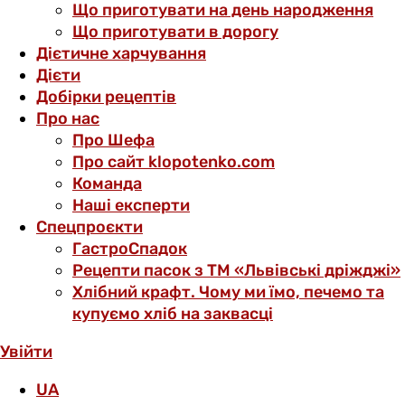
Що приготувати на день народження
Що приготувати в дорогу
Дієтичне харчування
Дієти
Добірки рецептів
Про нас
Про Шефа
Про сайт klopotenko.com
Команда
Наші експерти
Спецпроєкти
ГастроСпадок
Рецепти пасок з ТМ «Львівські дріжджі»
Хлібний крафт. Чому ми їмо, печемо та
купуємо хліб на заквасці
Увійти
UA