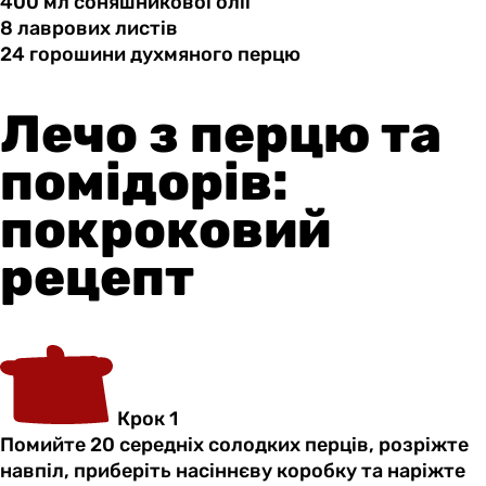
400 мл
соняшникової
олії
8 лаврових
листів
24 горошини
духмяного
перцю
Лечо з перцю та
помідорів:
покроковий
рецепт
Крок 1
Помийте 20 середніх солодких перців, розріжте
навпіл, приберіть насіннєву коробку та наріжте