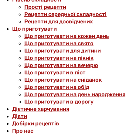
Прості рецепти
Рецепти середньої складності
Рецепти для досвідчених
Що приготувати
Що приготувати на кожен день
Що приготувати на свято
Що приготувати для дитини
Що приготувати на пікнік
Що приготувати на вечерю
Що приготувати в піст
Що приготувати на сніданок
Що приготувати на обід
Що приготувати на день народження
Що приготувати в дорогу
Дієтичне харчування
Дієти
Добірки рецептів
Про нас