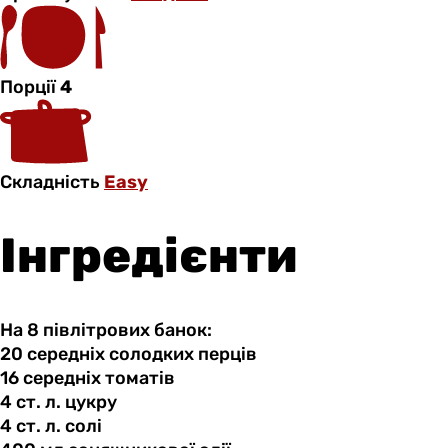
Порції
4
Складність
Easy
Інгредієнти
На 8 півлітрових банок:
20 середніх
солодких
перців
16 середніх
томатів
4 ст.
л.
цукру
4 ст.
л.
солі