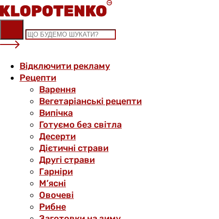
Skip
to
content
Відключити рекламу
Рецепти
Варення
Вегетаріанські рецепти
Випічка
Готуємо без світла
Десерти
Дієтичні страви
Другі страви
Гарніри
М’ясні
Овочеві
Рибне
Заготовки на зиму