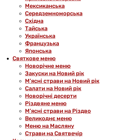
Мексиканська
Середземноморська
Східна
Тайська
Українська
Французька
Японська
Святкове меню
Новорічне меню
Закуски на Новий рік
М’ясні страви на Новий рік
Салати на Новий рік
Новорічні десерти
Різдвяне меню
М’ясні страви на Різдво
Великоднє меню
Меню на Масляну
Страви на Святвечір