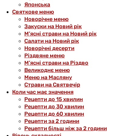
Японська
Святкове меню
Новорічне меню
Закуски на Новий рік
М’ясні страви на Новий рік
Салати на Новий рік
Новорічні десерти
Різдвяне меню
М’ясні страви на Різдво
Великоднє меню
Меню на Масляну
Страви на Святвечір
Коли час має значення
Рецепти до 15 хвилин
Рецепти до 30 хвилин
Рецепти до 60 хвилин
Рецепти за 2 години
Рецепти більш ніж за 2 години
Рівень складності