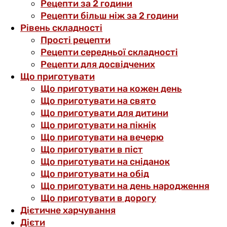
Рецепти за 2 години
Рецепти більш ніж за 2 години
Рівень складності
Прості рецепти
Рецепти середньої складності
Рецепти для досвідчених
Що приготувати
Що приготувати на кожен день
Що приготувати на свято
Що приготувати для дитини
Що приготувати на пікнік
Що приготувати на вечерю
Що приготувати в піст
Що приготувати на сніданок
Що приготувати на обід
Що приготувати на день народження
Що приготувати в дорогу
Дієтичне харчування
Дієти