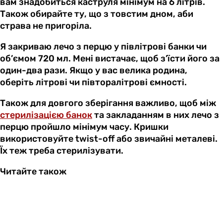
вам знадобиться каструля мінімум на 6 літрів.
Також обирайте ту, що з товстим дном, аби
страва не пригоріла.
Я закриваю лечо з перцю у півлітрові банки чи
об’ємом 720 мл. Мені вистачає, щоб з’їсти його за
один-два рази. Якщо у вас велика родина,
оберіть літрові чи півторалітрові ємності.
Також для довгого зберігання важливо, щоб між
стерилізацією банок
та закладанням в них лечо з
перцю пройшло мінімум часу. Кришки
використовуйте twist-off або звичайні металеві.
Їх теж треба стерилізувати.
Читайте також