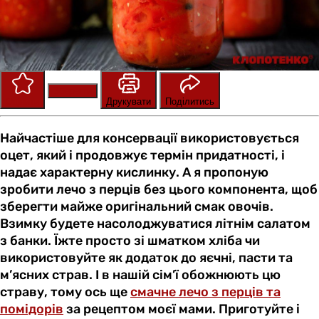
Зберегти
Оцінити
Друкувати
Поділитись
Найчастіше для консервації використовується
оцет, який і продовжує термін придатності, і
надає характерну кислинку. А я пропоную
зробити лечо з перців без цього компонента, щоб
зберегти майже оригінальний смак овочів.
Взимку будете насолоджуватися літнім салатом
з банки. Їжте просто зі шматком хліба чи
використовуйте як додаток до яєчні, пасти та
м’ясних страв. І в нашій сім’ї обожнюють цю
страву, тому ось ще
смачне лечо з перців та
помідорів
за рецептом моєї мами. Приготуйте і