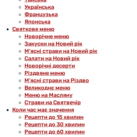
Українська
Французька
Японська
Святкове меню
Новорічне меню
Закуски на Новий рік
М’ясні страви на Новий рік
Салати на Новий рік
Новорічні десерти
Різдвяне меню
М’ясні страви на Різдво
Великоднє меню
Меню на Масляну
Страви на Святвечір
Коли час має значення
Рецепти до 15 хвилин
Рецепти до 30 хвилин
Рецепти до 60 хвилин