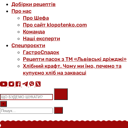
Добірки рецептів
Про нас
Про Шефа
Про сайт klopotenko.com
Команда
Наші експерти
Спецпроєкти
ГастроСпадок
Рецепти пасок з ТМ «Львівські дріжджі»
Хлібний крафт. Чому ми їмо, печемо та
купуємо хліб на заквасці
×