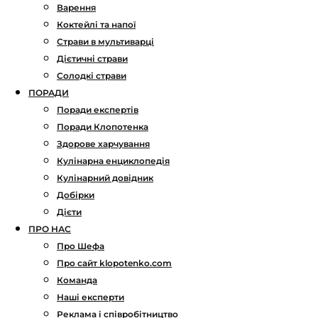
Варення
Коктейлі та напої
Страви в мультиварці
Дієтичні страви
Солодкі страви
ПОРАДИ
Поради експертів
Поради Клопотенка
Здорове харчування
Кулінарна енциклопедія
Кулінарний довідник
Добірки
Дієти
ПРО НАС
Про Шефа
Про сайт klopotenko.com
Команда
Наші експерти
Реклама і співробітництво