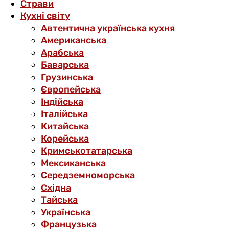
Страви
Кухні світу
Автентична українська кухня
Американська
Арабська
Баварська
Грузинська
Європейська
Індійська
Італійська
Китайська
Корейська
Кримськотатарська
Мексиканська
Середземноморська
Східна
Тайська
Українська
Французька