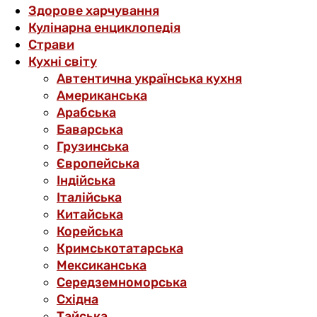
Здорове харчування
Кулінарна енциклопедія
Страви
Кухні світу
Автентична українська кухня
Американська
Арабська
Баварська
Грузинська
Європейська
Індійська
Італійська
Китайська
Корейська
Кримськотатарська
Мексиканська
Середземноморська
Східна
Тайська