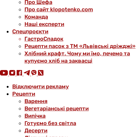
Про Шефа
Про сайт klopotenko.com
Команда
Наші експерти
Спецпроєкти
ГастроСпадок
Рецепти пасок з ТМ «Львівські дріжджі»
Хлібний крафт. Чому ми їмо, печемо та
купуємо хліб на заквасці
Відключити рекламу
Рецепти
Варення
Вегетаріанські рецепти
Випічка
Готуємо без світла
Десерти