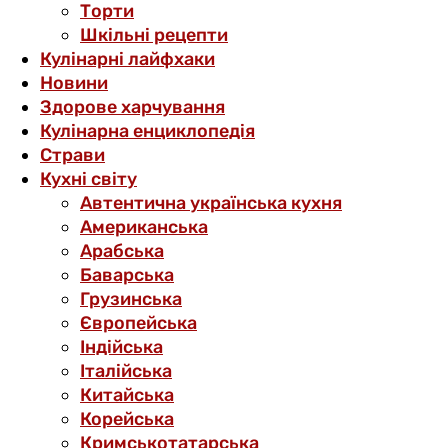
Торти
Шкільні рецепти
Кулінарні лайфхаки
Новини
Здорове харчування
Кулінарна енциклопедія
Страви
Кухні світу
Автентична українська кухня
Американська
Арабська
Баварська
Грузинська
Європейська
Індійська
Італійська
Китайська
Корейська
Кримськотатарська