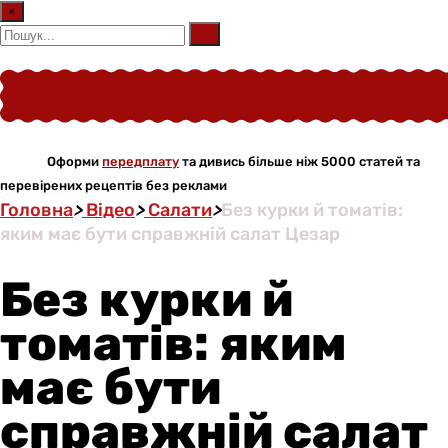
×
Оформи
передплату
та дивись більше ніж 5000 статей та
перевірених рецептів без реклами
Головна
>
Відео
>
Салати
>
Без курки й томатів:
яким має бути справжній салат Цезар
Без курки й
томатів: яким
має бути
справжній салат