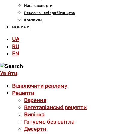
Наші експерти
Реклама і співробітництво
Контакти
НОВИНИ
UA
RU
EN
Увійти
Відключити рекламу
Рецепти
Варення
Вегетаріанські рецепти
Випічка
Готуємо без світла
Десерти