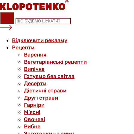
Skip
to
content
Відключити рекламу
Рецепти
Варення
Вегетаріанські рецепти
Випічка
Готуємо без світла
Десерти
Дієтичні страви
Другі страви
Гарніри
М’ясні
Овочеві
Рибне
Заготовки на зиму