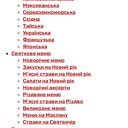
Мексиканська
Середземноморська
Східна
Тайська
Українська
Французька
Японська
Святкове меню
Новорічне меню
Закуски на Новий рік
М’ясні страви на Новий рік
Салати на Новий рік
Новорічні десерти
Різдвяне меню
М’ясні страви на Різдво
Великоднє меню
Меню на Масляну
Страви на Святвечір