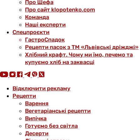
Про Шефа
Про сайт klopotenko.com
Команда
Наші експерти
Спецпроєкти
ГастроСпадок
Рецепти пасок з ТМ «Львівські дріжджі»
Хлібний крафт. Чому ми їмо, печемо та
купуємо хліб на заквасці
Відключити рекламу
Рецепти
Варення
Вегетаріанські рецепти
Випічка
Готуємо без світла
Десерти