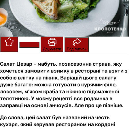
Зберегти
Оцінити
Друкувати
Поділитись
Салат Цезар – мабуть, позасезонна страва, яку
хочеться замовити взимку в ресторані та взяти з
собою влітку на пікнік. Варіацій цього салату
дуже багато: можна готувати з курячим філе,
лососем, м’ясом краба та ніжною підсмаженої
телятиною. У моєму рецепті вся родзинка в
заправці на основі анчоусів. Але про це пізніше.
До слова, цей салат був названий на честь
кухаря, який керував рестораном на кордоні