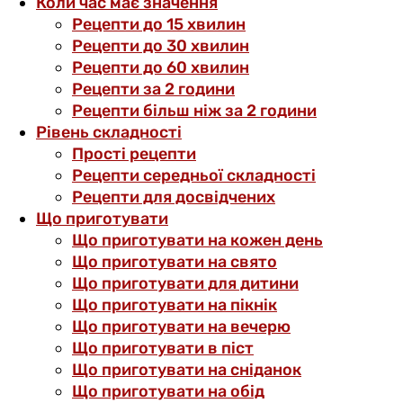
Коли час має значення
Рецепти до 15 хвилин
Рецепти до 30 хвилин
Рецепти до 60 хвилин
Рецепти за 2 години
Рецепти більш ніж за 2 години
Рівень складності
Прості рецепти
Рецепти середньої складності
Рецепти для досвідчених
Що приготувати
Що приготувати на кожен день
Що приготувати на свято
Що приготувати для дитини
Що приготувати на пікнік
Що приготувати на вечерю
Що приготувати в піст
Що приготувати на сніданок
Що приготувати на обід