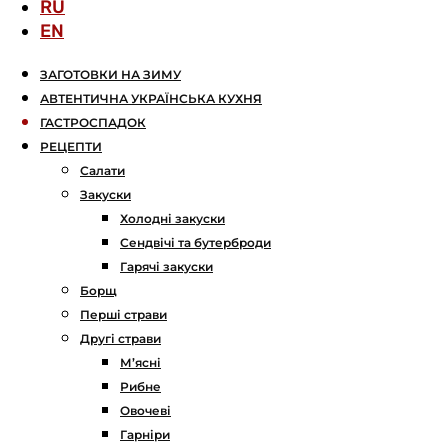
RU
EN
ЗАГОТОВКИ НА ЗИМУ
АВТЕНТИЧНА УКРАЇНСЬКА КУХНЯ
ГАСТРОСПАДОК
РЕЦЕПТИ
Салати
Закуски
Холодні закуски
Сендвічі та бутерброди
Гарячі закуски
Борщ
Перші страви
Другі страви
М’ясні
Рибне
Овочеві
Гарніри