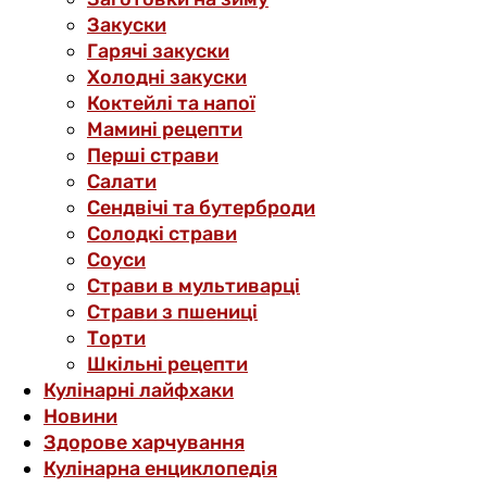
Закуски
Гарячі закуски
Холодні закуски
Коктейлі та напої
Мамині рецепти
Перші страви
Салати
Сендвічі та бутерброди
Солодкі страви
Соуси
Страви в мультиварці
Страви з пшениці
Торти
Шкільні рецепти
Кулінарні лайфхаки
Новини
Здорове харчування
Кулінарна енциклопедія