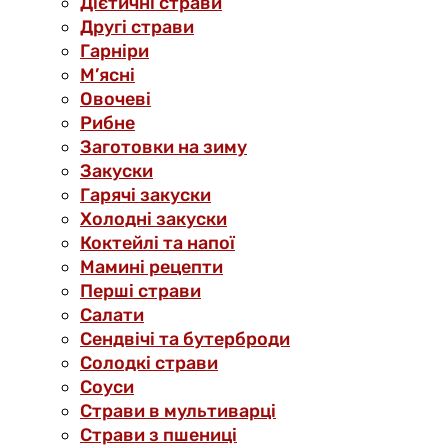
Дієтичні страви
Другі страви
Гарніри
М’ясні
Овочеві
Рибне
Заготовки на зиму
Закуски
Гарячі закуски
Холодні закуски
Коктейлі та напої
Мамині рецепти
Перші страви
Салати
Сендвічі та бутерброди
Солодкі страви
Соуси
Страви в мультиварці
Страви з пшениці