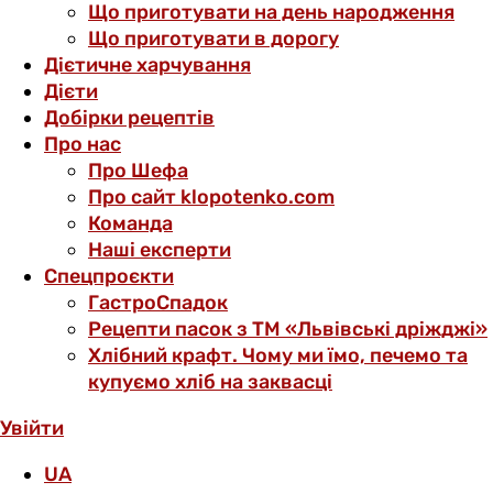
Що приготувати на день народження
Що приготувати в дорогу
Дієтичне харчування
Дієти
Добірки рецептів
Про нас
Про Шефа
Про сайт klopotenko.com
Команда
Наші експерти
Спецпроєкти
ГастроСпадок
Рецепти пасок з ТМ «Львівські дріжджі»
Хлібний крафт. Чому ми їмо, печемо та
купуємо хліб на заквасці
Увійти
UA