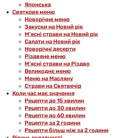
Японська
Святкове меню
Новорічне меню
Закуски на Новий рік
М’ясні страви на Новий рік
Салати на Новий рік
Новорічні десерти
Різдвяне меню
М’ясні страви на Різдво
Великоднє меню
Меню на Масляну
Страви на Святвечір
Коли час має значення
Рецепти до 15 хвилин
Рецепти до 30 хвилин
Рецепти до 60 хвилин
Рецепти за 2 години
Рецепти більш ніж за 2 години
Рівень складності