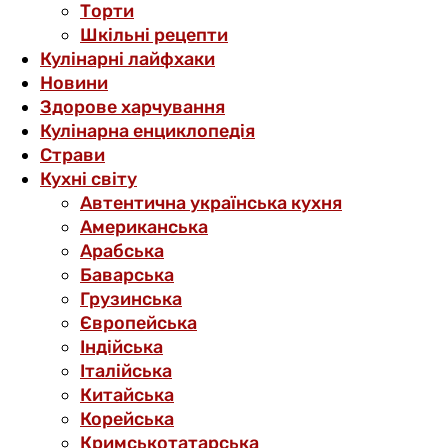
Торти
Шкільні рецепти
Кулінарні лайфхаки
Новини
Здорове харчування
Кулінарна енциклопедія
Страви
Кухні світу
Автентична українська кухня
Американська
Арабська
Баварська
Грузинська
Європейська
Індійська
Італійська
Китайська
Корейська
Кримськотатарська