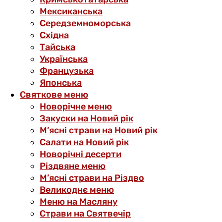
Мексиканська
Середземноморська
Східна
Тайська
Українська
Французька
Японська
Святкове меню
Новорічне меню
Закуски на Новий рік
М’ясні страви на Новий рік
Салати на Новий рік
Новорічні десерти
Різдвяне меню
М’ясні страви на Різдво
Великоднє меню
Меню на Масляну
Страви на Святвечір