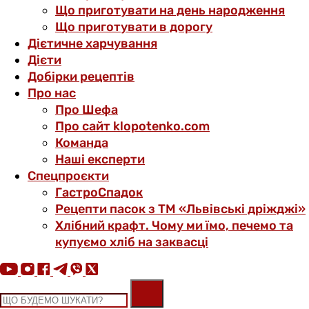
Що приготувати на день народження
Що приготувати в дорогу
Дієтичне харчування
Дієти
Добірки рецептів
Про нас
Про Шефа
Про сайт klopotenko.com
Команда
Наші експерти
Спецпроєкти
ГастроСпадок
Рецепти пасок з ТМ «Львівські дріжджі»
Хлібний крафт. Чому ми їмо, печемо та
купуємо хліб на заквасці