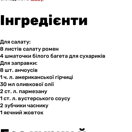
Інгредієнти
Для салату:
8 листів
салату
ромен
4 шматочки
білого
багета для сухариків
Для заправки:
8 шт.
анчоусів
1 ч.
л.
американської гірчиці
30 мл
оливкової
олії
2 ст.
л.
пармезану
1 ст.
л.
вустерського соусу
2 зубчики
часнику
1 яєчний
жовток