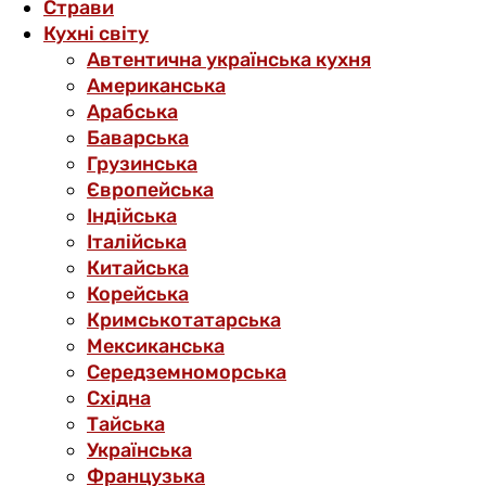
Страви
Кухні світу
Автентична українська кухня
Американська
Арабська
Баварська
Грузинська
Європейська
Індійська
Італійська
Китайська
Корейська
Кримськотатарська
Мексиканська
Середземноморська
Східна
Тайська
Українська
Французька