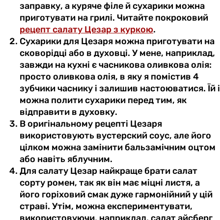
заправку, а куряче філе й сухарики можна
приготувати на грилі. Читайте покроковий
рецепт салату Цезар з куркою
.
Сухарики для Цезаря можна приготувати на
сковорідці або в духовці. У мене, наприклад,
завжди на кухні є часникова оливкова олія:
просто оливкова олія, в яку я помістив 4
зубчики часнику і залишив настоюватися. Їй і
можна полити сухарики перед тим, як
відправити в духовку.
В оригінальному рецепті Цезаря
використовують вустерский соус, але його
цілком можна замінити бальзамічним оцтом
або навіть яблучним.
Для салату Цезар найкраще брати салат
сорту ромен, так як він має міцні листя, а
його горіховий смак дуже гармонійний у цій
страві. Утім, можна експериментувати,
використовуючи, наприклад, салат айсберг