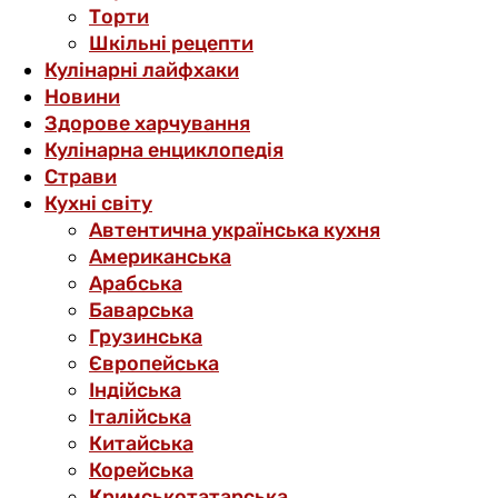
Торти
Шкільні рецепти
Кулінарні лайфхаки
Новини
Здорове харчування
Кулінарна енциклопедія
Страви
Кухні світу
Автентична українська кухня
Американська
Арабська
Баварська
Грузинська
Європейська
Індійська
Італійська
Китайська
Корейська
Кримськотатарська