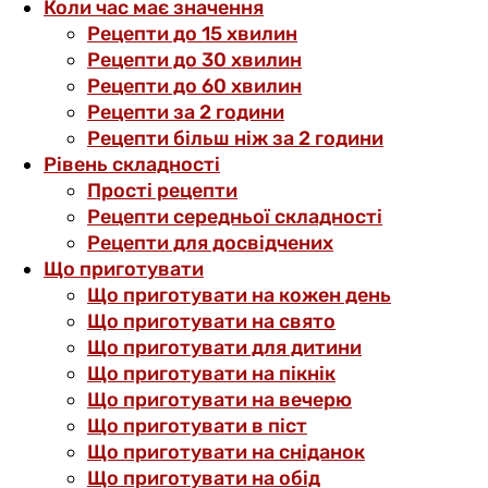
Коли час має значення
Рецепти до 15 хвилин
Рецепти до 30 хвилин
Рецепти до 60 хвилин
Рецепти за 2 години
Рецепти більш ніж за 2 години
Рівень складності
Прості рецепти
Рецепти середньої складності
Рецепти для досвідчених
Що приготувати
Що приготувати на кожен день
Що приготувати на свято
Що приготувати для дитини
Що приготувати на пікнік
Що приготувати на вечерю
Що приготувати в піст
Що приготувати на сніданок
Що приготувати на обід