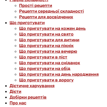
Прості рецепти
Рецепти середньої складності
Рецепти для досвідчених
Що приготувати
Що приготувати на кожен день
Що приготувати на свято
Що приготувати для дитини
Що приготувати на пікнік
Що приготувати на вечерю
Що приготувати в піст
Що приготувати на сніданок
Що приготувати на обід
Що приготувати на день народження
Що приготувати в дорогу
Дієтичне харчування
Дієти
Добірки рецептів
Про нас