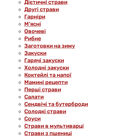
Дієтичні страви
Другі страви
Гарніри
М’ясні
Овочеві
Рибне
Заготовки на зиму
Закуски
Гарячі закуски
Холодні закуски
Коктейлі та напої
Мамині рецепти
Перші страви
Салати
Сендвічі та бутерброди
Солодкі страви
Соуси
Страви в мультиварці
Страви з пшениці