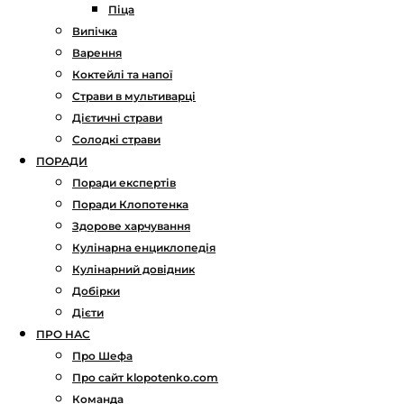
Піца
Випічка
Варення
Коктейлі та напої
Страви в мультиварці
Дієтичні страви
Солодкі страви
ПОРАДИ
Поради експертів
Поради Клопотенка
Здорове харчування
Кулінарна енциклопедія
Кулінарний довідник
Добірки
Дієти
ПРО НАС
Про Шефа
Про сайт klopotenko.com
Команда