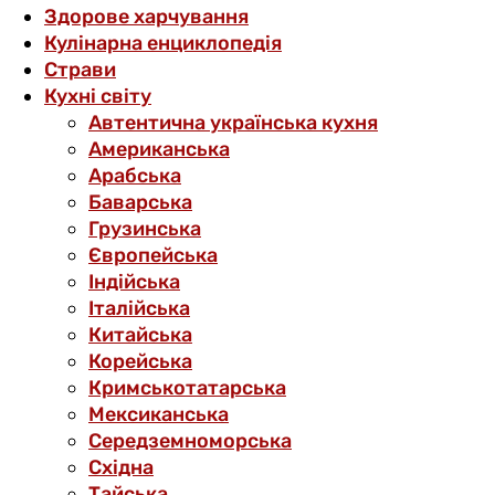
Здорове харчування
Кулінарна енциклопедія
Страви
Кухні світу
Автентична українська кухня
Американська
Арабська
Баварська
Грузинська
Європейська
Індійська
Італійська
Китайська
Корейська
Кримськотатарська
Мексиканська
Середземноморська
Східна
Тайська