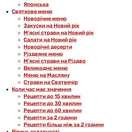
Японська
Святкове меню
Новорічне меню
Закуски на Новий рік
М’ясні страви на Новий рік
Салати на Новий рік
Новорічні десерти
Різдвяне меню
М’ясні страви на Різдво
Великоднє меню
Меню на Масляну
Страви на Святвечір
Коли час має значення
Рецепти до 15 хвилин
Рецепти до 30 хвилин
Рецепти до 60 хвилин
Рецепти за 2 години
Рецепти більш ніж за 2 години
Рівень складності