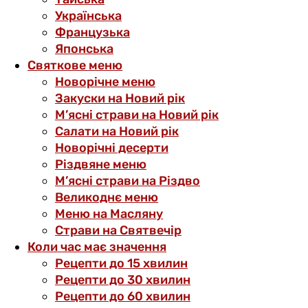
Українська
Французька
Японська
Святкове меню
Новорічне меню
Закуски на Новий рік
М’ясні страви на Новий рік
Салати на Новий рік
Новорічні десерти
Різдвяне меню
М’ясні страви на Різдво
Великоднє меню
Меню на Масляну
Страви на Святвечір
Коли час має значення
Рецепти до 15 хвилин
Рецепти до 30 хвилин
Рецепти до 60 хвилин