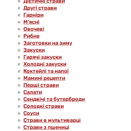
Дієтичні страви
Другі страви
Гарніри
М’ясні
Овочеві
Рибне
Заготовки на зиму
Закуски
Гарячі закуски
Холодні закуски
Коктейлі та напої
Мамині рецепти
Перші страви
Салати
Сендвічі та бутерброди
Солодкі страви
Соуси
Страви в мультиварці
Страви з пшениці