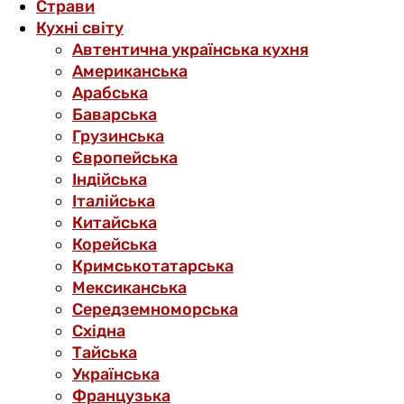
Страви
Кухні світу
Автентична українська кухня
Американська
Арабська
Баварська
Грузинська
Європейська
Індійська
Італійська
Китайська
Корейська
Кримськотатарська
Мексиканська
Середземноморська
Східна
Тайська
Українська
Французька