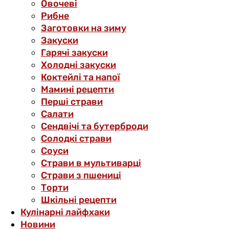
Овочеві
Рибне
Заготовки на зиму
Закуски
Гарячі закуски
Холодні закуски
Коктейлі та напої
Мамині рецепти
Перші страви
Салати
Сендвічі та бутерброди
Солодкі страви
Соуси
Страви в мультиварці
Страви з пшениці
Торти
Шкільні рецепти
Кулінарні лайфхаки
Новини