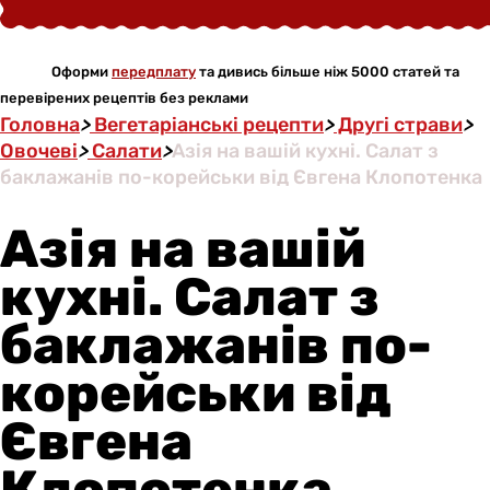
Оформи
передплату
та дивись більше ніж 5000 статей та
перевірених рецептів без реклами
Головна
>
Вегетаріанські рецепти
>
Другі страви
>
Овочеві
>
Салати
>
Азія на вашій кухні. Салат з
баклажанів по-корейськи від Євгена Клопотенка
Азія на вашій
кухні. Салат з
баклажанів по-
корейськи від
Євгена
Клопотенка