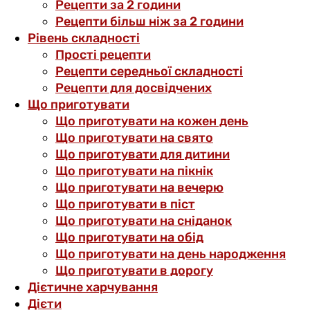
Рецепти за 2 години
Рецепти більш ніж за 2 години
Рівень складності
Прості рецепти
Рецепти середньої складності
Рецепти для досвідчених
Що приготувати
Що приготувати на кожен день
Що приготувати на свято
Що приготувати для дитини
Що приготувати на пікнік
Що приготувати на вечерю
Що приготувати в піст
Що приготувати на сніданок
Що приготувати на обід
Що приготувати на день народження
Що приготувати в дорогу
Дієтичне харчування
Дієти