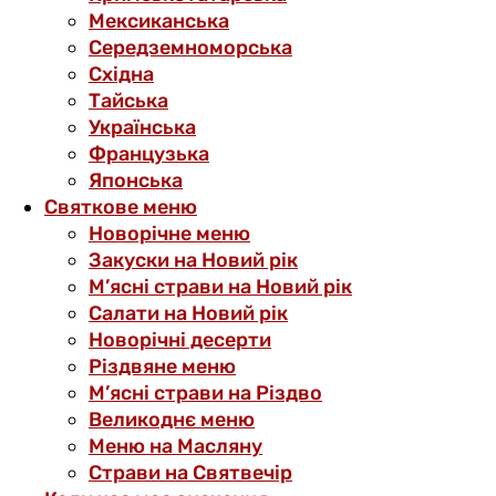
Мексиканська
Середземноморська
Східна
Тайська
Українська
Французька
Японська
Святкове меню
Новорічне меню
Закуски на Новий рік
М’ясні страви на Новий рік
Салати на Новий рік
Новорічні десерти
Різдвяне меню
М’ясні страви на Різдво
Великоднє меню
Меню на Масляну
Страви на Святвечір