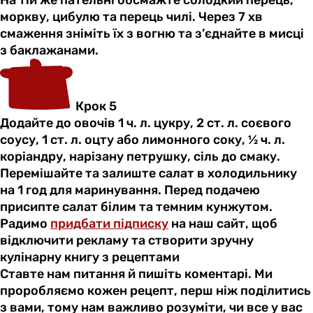
На тій же пательні обсмажте солодкий перець,
моркву, цибулю та перець чилі. Через 7 хв
смаження зніміть їх з вогню та з’єднайте в мисці
з баклажанами.
Крок 5
Додайте до овочів 1 ч. л. цукру, 2 ст. л. соєвого
соусу, 1 ст. л. оцту або лимонного соку, ½ ч. л.
коріандру, нарізану петрушку, сіль до смаку.
Перемішайте та залиште салат в холодильнику
на 1 год для маринування. Перед подачею
присипте салат білим та темним кунжутом.
Радимо
придбати підписку
на наш сайт, щоб
відключити рекламу та створити зручну
кулінарну книгу з рецептами
Ставте нам питання й пишіть коментарі. Ми
проробляємо кожен рецепт, перш ніж поділитись
з вами, тому нам важливо розуміти, чи все у вас