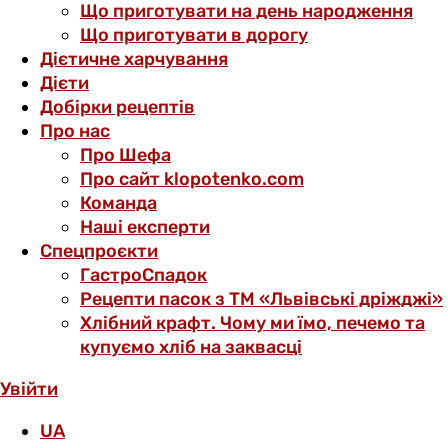
Що приготувати на день народження
Що приготувати в дорогу
Дієтичне харчування
Дієти
Добірки рецептів
Про нас
Про Шефа
Про сайт klopotenko.com
Команда
Наші експерти
Спецпроєкти
ГастроСпадок
Рецепти пасок з ТМ «Львівські дріжджі»
Хлібний крафт. Чому ми їмо, печемо та
купуємо хліб на заквасці
Увійти
UA