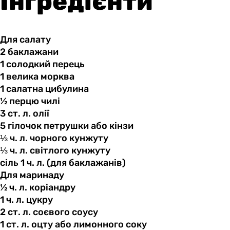
Інгредієнти
Для салату
2 баклажани
1 солодкий
перець
1 велика
морква
1 салатна
цибулина
½ перцю
чилі
3 ст.
л.
олії
5 гілочок
петрушки
або кінзи
⅓ ч.
л.
чорного кунжуту
⅓ ч.
л.
світлого кунжуту
сіль 1
ч.
л. (для баклажанів)
Для маринаду
½ ч.
л.
коріандру
1 ч.
л.
цукру
2 ст.
л.
соєвого соусу
1 ст.
л.
оцту або лимонного соку