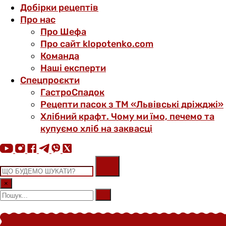
Добірки рецептів
Про нас
Про Шефа
Про сайт klopotenko.com
Команда
Наші експерти
Спецпроєкти
ГастроСпадок
Рецепти пасок з ТМ «Львівські дріжджі»
Хлібний крафт. Чому ми їмо, печемо та
купуємо хліб на заквасці
×