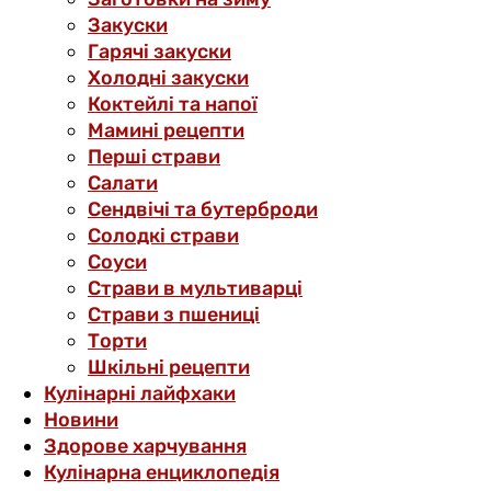
Закуски
Гарячі закуски
Холодні закуски
Коктейлі та напої
Мамині рецепти
Перші страви
Салати
Сендвічі та бутерброди
Солодкі страви
Соуси
Страви в мультиварці
Страви з пшениці
Торти
Шкільні рецепти
Кулінарні лайфхаки
Новини
Здорове харчування
Кулінарна енциклопедія