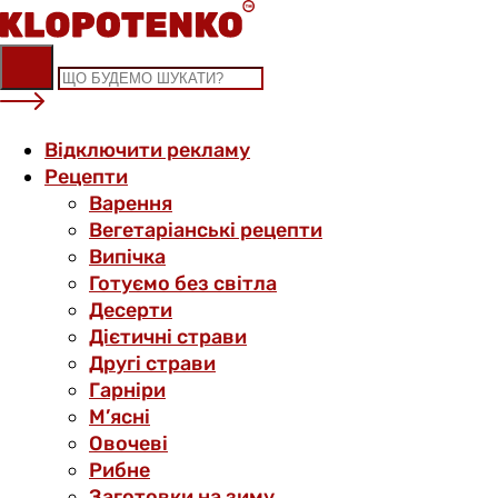
Skip
to
content
Відключити рекламу
Рецепти
Варення
Вегетаріанські рецепти
Випічка
Готуємо без світла
Десерти
Дієтичні страви
Другі страви
Гарніри
М’ясні
Овочеві
Рибне
Заготовки на зиму