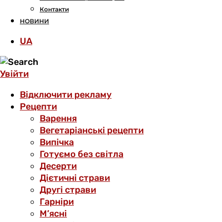
Контакти
НОВИНИ
UA
Увійти
Відключити рекламу
Рецепти
Варення
Вегетаріанські рецепти
Випічка
Готуємо без світла
Десерти
Дієтичні страви
Другі страви
Гарніри
М’ясні