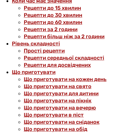
Коли час має значення
Рецепти до 15 хвилин
Рецепти до 30 хвилин
Рецепти до 60 хвилин
Рецепти за 2 години
Рецепти більш ніж за 2 години
Рівень складності
Прості рецепти
Рецепти середньої складності
Рецепти для досвідчених
Що приготувати
Що приготувати на кожен день
Що приготувати на свято
Що приготувати для дитини
Що приготувати на пікнік
Що приготувати на вечерю
Що приготувати в піст
Що приготувати на сніданок
Що приготувати на обід