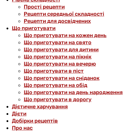
Прості рецепти
Рецепти середньої складності
Рецепти для досвідчених
Що приготувати
Що приготувати на кожен день
Що приготувати на свято
Що приготувати для дитини
Що приготувати на пікнік
Що приготувати на вечерю
Що приготувати в піст
Що приготувати на сніданок
Що приготувати на обід
Що приготувати на день народження
Що приготувати в дорогу
Дієтичне харчування
Дієти
Добірки рецептів
Про нас