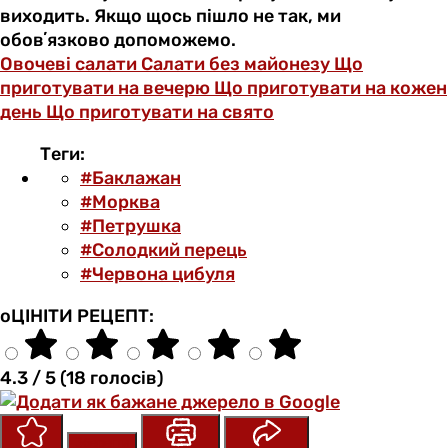
виходить. Якщо щось пішло не так, ми
обовʼязково допоможемо.
Овочеві салати
Салати без майонезу
Що
приготувати на вечерю
Що приготувати на кожен
день
Що приготувати на свято
Теги:
#Баклажан
#Морква
#Петрушка
#Солодкий перець
#Червона цибуля
оЦІНІТИ РЕЦЕПТ:
4.3 / 5 (18 голосів)
Зберегти