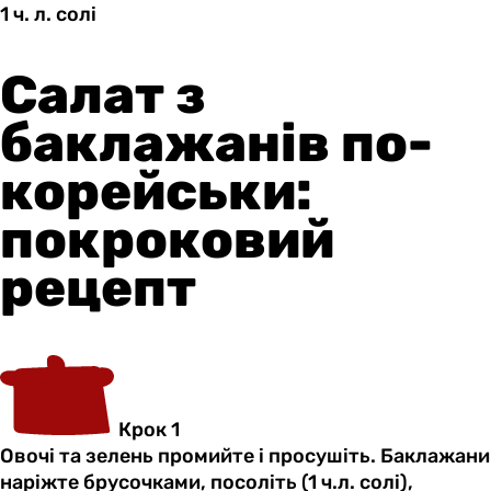
1 ч.
л.
солі
Салат з
баклажанів по-
корейськи:
покроковий
рецепт
Крок 1
Овочі та зелень промийте і просушіть. Баклажани
наріжте брусочками, посоліть (1 ч.л. солі),