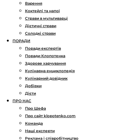
Варення
Коктейлі та напої
Страви в мультиварці
Дієтичні страви
Солодкі страви
ПОРАДИ
Поради експертів
Поради Клопотенка
Здорове харчування
Кулінарна енциклопедія
Кулінарний довідник
Добірки
Дієти
ПРО НАС
Про Шефа
Про сайт klopotenko.com
Команда
Наші експерти
Реклама і співробітництво