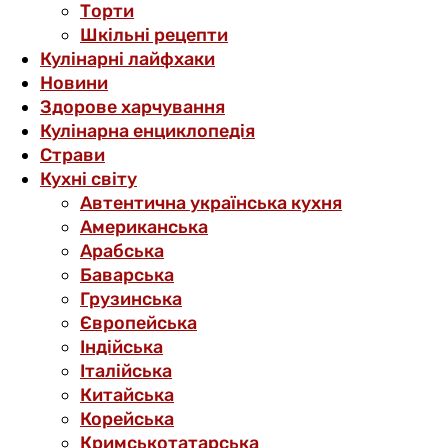
Торти
Шкільні рецепти
Кулінарні лайфхаки
Новини
Здорове харчування
Кулінарна енциклопедія
Страви
Кухні світу
Автентична українська кухня
Американська
Арабська
Баварська
Грузинська
Європейська
Індійська
Італійська
Китайська
Корейська
Кримськотатарська