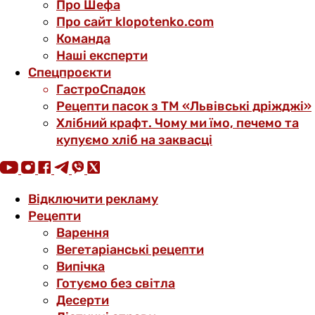
Про Шефа
Про сайт klopotenko.com
Команда
Наші експерти
Спецпроєкти
ГастроСпадок
Рецепти пасок з ТМ «Львівські дріжджі»
Хлібний крафт. Чому ми їмо, печемо та
купуємо хліб на заквасці
Відключити рекламу
Рецепти
Варення
Вегетаріанські рецепти
Випічка
Готуємо без світла
Десерти