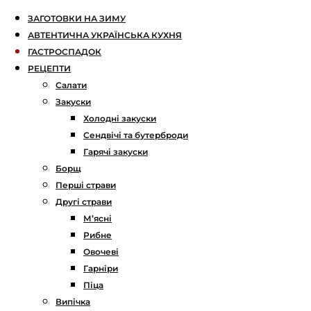
ЗАГОТОВКИ НА ЗИМУ
АВТЕНТИЧНА УКРАЇНСЬКА КУХНЯ
ГАСТРОСПАДОК
РЕЦЕПТИ
Салати
Закуски
Холодні закуски
Сендвічі та бутерброди
Гарячі закуски
Борщ
Перші страви
Другі страви
М’ясні
Рибне
Овочеві
Гарніри
Піца
Випічка