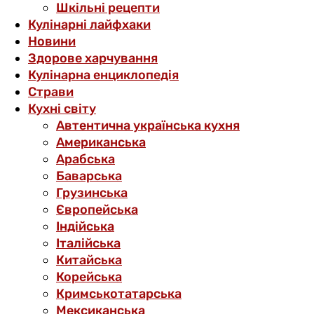
Шкільні рецепти
Кулінарні лайфхаки
Новини
Здорове харчування
Кулінарна енциклопедія
Страви
Кухні світу
Автентична українська кухня
Американська
Арабська
Баварська
Грузинська
Європейська
Індійська
Італійська
Китайська
Корейська
Кримськотатарська
Мексиканська