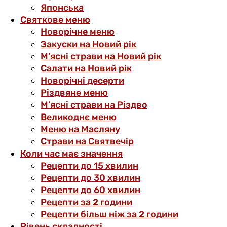
Японська
Святкове меню
Новорічне меню
Закуски на Новий рік
М’ясні страви на Новий рік
Салати на Новий рік
Новорічні десерти
Різдвяне меню
М’ясні страви на Різдво
Великоднє меню
Меню на Масляну
Страви на Святвечір
Коли час має значення
Рецепти до 15 хвилин
Рецепти до 30 хвилин
Рецепти до 60 хвилин
Рецепти за 2 години
Рецепти більш ніж за 2 години
Рівень складності