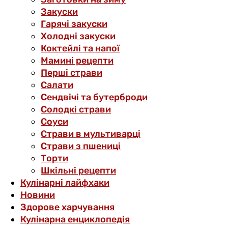
Закуски
Гарячі закуски
Холодні закуски
Коктейлі та напої
Мамині рецепти
Перші страви
Салати
Сендвічі та бутерброди
Солодкі страви
Соуси
Страви в мультиварці
Страви з пшениці
Торти
Шкільні рецепти
Кулінарні лайфхаки
Новини
Здорове харчування
Кулінарна енциклопедія