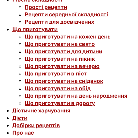
Прості рецепти
Рецепти середньої складності
Рецепти для досвідчених
Що приготувати
Що приготувати на кожен день
Що приготувати на свято
Що приготувати для дитини
Що приготувати на пікнік
Що приготувати на вечерю
Що приготувати в піст
Що приготувати на сніданок
Що приготувати на обід
Що приготувати на день народження
Що приготувати в дорогу
Дієтичне харчування
Дієти
Добірки рецептів
Про нас