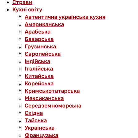
Страви
Кухні світу
Автентична українська кухня
Американська
Арабська
Баварська
Грузинська
Європейська
Індійська
Італійська
Китайська
Корейська
Кримськотатарська
Мексиканська
Середземноморська
Східна
Тайська
Українська
Французька