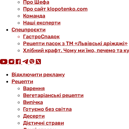
Про Шефа
Про сайт klopotenko.com
Команда
Наші експерти
Спецпроєкти
ГастроСпадок
Рецепти пасок з ТМ «Львівські дріжджі»
Хлібний крафт. Чому ми їмо, печемо та к
Відключити рекламу
Рецепти
Варення
Вегетаріанські рецепти
Випічка
Готуємо без світла
Десерти
Дієтичні страви