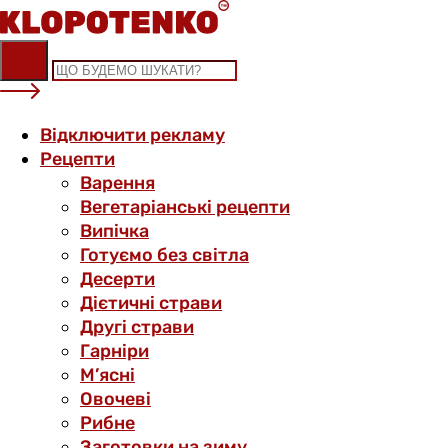
Skip
to
content
Відключити рекламу
Рецепти
Варення
Вегетаріанські рецепти
Випічка
Готуємо без світла
Десерти
Дієтичні страви
Другі страви
Гарніри
М’ясні
Овочеві
Рибне
Заготовки на зиму