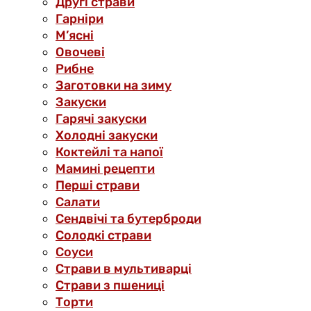
Другі страви
Гарніри
М’ясні
Овочеві
Рибне
Заготовки на зиму
Закуски
Гарячі закуски
Холодні закуски
Коктейлі та напої
Мамині рецепти
Перші страви
Салати
Сендвічі та бутерброди
Солодкі страви
Соуси
Страви в мультиварці
Страви з пшениці
Торти